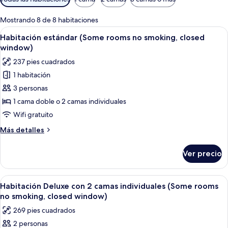
disponibles
para
Mostrando 8 de 8 habitaciones
las
Abrir
Habitación de hotel con dos camas, un 
8
Habitación estándar (Some rooms no smoking, closed
habitaciones
todas
window)
las
237 pies cuadrados
fotos
1 habitación
de
3 personas
Habitación
estándar
1 cama doble o 2 camas individuales
(Some
Wifi gratuito
rooms
Más
Más detalles
no
detalles
smoking,
sobre
Ver precio
Habitación
closed
estándar
window)
(Some
Abrir
Habitación de hotel con dos camas, un 
6
rooms
Habitación Deluxe con 2 camas individuales (Some rooms
todas
no
no smoking, closed window)
smoking,
las
269 pies cuadrados
closed
fotos
window)
2 personas
de