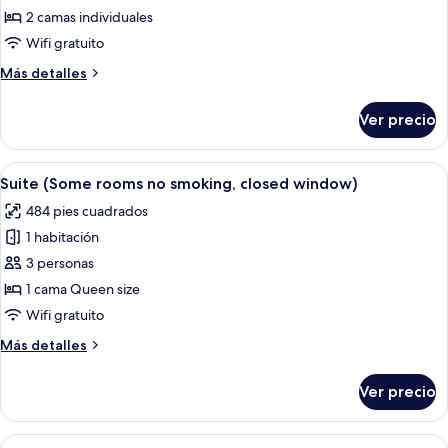
2 camas individuales
Habitación
Deluxe
Wifi gratuito
con
Más
Más detalles
2
detalles
sobre
camas
Ver precio
Habitación
individuales
Deluxe
(Some
con
Abrir
Una habitación de hotel moderna con 
11
rooms
2
Suite (Some rooms no smoking, closed window)
todas
camas
no
484 pies cuadrados
individuales
las
smoking,
(Some
1 habitación
fotos
closed
rooms
de
3 personas
no
window)
Suite
smoking,
1 cama Queen size
closed
(Some
Wifi gratuito
window)
rooms
Más
Más detalles
no
detalles
smoking,
sobre
Ver precio
Suite
closed
(Some
window)
rooms
Abrir
Una habitación de hotel con dos camas, 