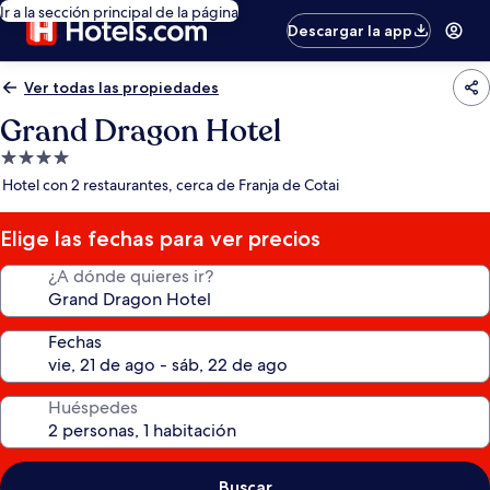
Ir a la sección principal de la página
Descargar la app
Ver todas las propiedades
Grand Dragon Hotel
Propiedad
de
Hotel con 2 restaurantes, cerca de Franja de Cotai
4.0
estrellas
Elige las fechas para ver precios
¿A dónde quieres ir?
Fechas
Huéspedes
Buscar