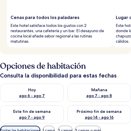
Cenas para todos los paladares
Lugar 
Este hotel satisface todos los gustos con 2
Este hot
restaurantes, una cafetería y un bar. El desayuno de
donde lo
cocina local añade sabor regional a las rutinas
chapuzon
matutinas.
cálidos.
Opciones de habitación
Consulta la disponibilidad para estas fechas
Consulta la disponibilidad para hoy ago 6 - ago 7
Consulta la disponibilidad pa
Hoy
Mañana
ago 6 - ago 7
ago 7 - ago 8
Consulta la disponibilidad para este fin de semana ago 7 - ag
Consulta la disponibilidad par
Este fin de semana
Próximo fin de semana
ago 7 - ago 9
ago 14 - ago 16
Filtros
Todas las habitaciones
1 cama
2 camas
3 camas o más