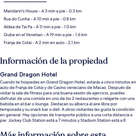
Mandarin's House
- A 3 min a pie
- 0.3 km
Rua do Cunha
- A 10 min a pie
- 0.8 km
Aldea de Tai Pa
- A 11 min a pie
- 1.0 km
Qube en el Venetian
- A 19 min a pie
- 1.6 km
Franja de Cotai
- A 2 min en auto
- 2.1 km
Información de la propiedad
Grand Dragon Hotel
Cuando te hospedes en Grand Dragon Hotel, estarás a cinco minutos en
auto de Franja de Cotai y de Casino veneciano de Macao. Después de
visitar la sala de fitness para una buena sesión de ejercicio, puedes
disfrutar de una comida en uno de los 2 restaurantes o relajarte con una
bebida en el bar o lounge. Destacan su alberca al aire libre por
temporada y su snack bar o deli. A otros visitantes les gusta la condición
en general. Hay opciones de transporte público a una corta distancia a
pie: Jockey Club Station está a 7 minutos y Stadium Station está a 8
minutos.
Más información sobre esta