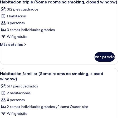
4
no
Habitación triple (Some rooms no smoking, closed window)
todas
smoking,
312 pies cuadrados
closed
las
window)
1 habitación
fotos
de
3 personas
Habitación
3 camas individuales grandes
triple
Wifi gratuito
(Some
Más
Más detalles
rooms
detalles
no
sobre
Ver precio
Habitación
smoking,
triple
closed
(Some
Abrir
Una habitación de hotel con dos camas,
window)
8
rooms
Habitación familiar (Some rooms no smoking, closed
todas
no
window)
smoking,
las
517 pies cuadrados
closed
fotos
window)
2 habitaciones
de
4 personas
Habitación
familiar
2 camas individuales grandes y 1 cama Queen size
(Some
Wifi gratuito