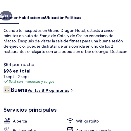
Hotel
erior
Siguiente
141+
Resumen
Habitaciones
Ubicación
Políticas
Cuando te hospedes en Grand Dragon Hotel, estarás a cinco
minutos en auto de Franja de Cotai y de Casino veneciano de
Macao. Después de visitar la sala de fitness para una buena sesión
de ejercicio, puedes disfrutar de una comida en uno de los 2
restaurantes o relajarte con una bebida en el bar o lounge. Destacan
su alberca al aire libre por temporada y su snack bar o deli. A otros
visitantes les gusta la condición en general. Hay opciones de
$84 por noche
transporte público a una corta distancia a pie: Jockey Club Station
El
$93 en total
está a 7 minutos y Stadium Station está a 8 minutos.
precio
1 sept - 2 sept
Exterior
total
Total con impuestos y cargos
es
Opiniones
Buena
7.2
Ver las 819 opiniones
de
7.2 de 10,
$93
Servicios principales
Alberca
Wifi gratuito
Restaurantes
Aire acondicionado