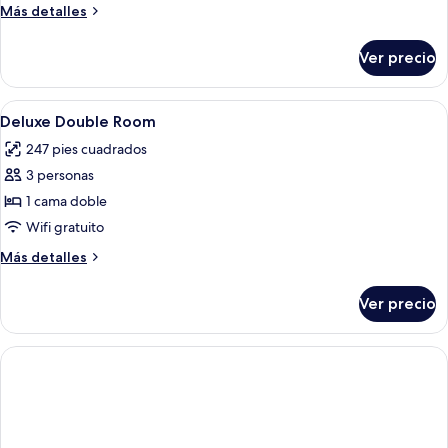
Más
Más detalles
detalles
sobre
Ver precio
Habitación
Abrir
Ropa de cama de alta calidad, edredó
4
Deluxe Double Room
todas
247 pies cuadrados
las
3 personas
fotos
de
1 cama doble
Deluxe
Wifi gratuito
Double
Más
Más detalles
Room
detalles
sobre
Ver precio
Deluxe
Double
Room