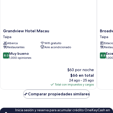
Grandview
Broadw
Grandview Hotel Macau
Broad
Hotel
Hotel
Taipa
Taipa
Macau
Taipa
Alberca
Wifi gratuito
Estaci
Taipa
Restaurantes
Aire acondicionado
Restau
8.0
8.8
Muy bueno
Exc
8.0
8.8
de
de
1,000 opiniones
1,00
10,
10,
Muy
Excelent
$63 por noche
bueno,
1,000
El
$66 en total
1,000
opinion
precio
24 ago - 25 ago
opiniones
actual
Total con impuestos y cargos
es
de
Comparar propiedades similares
$66
Inicia sesión y reserva para acumular crédito OneKeyCash en