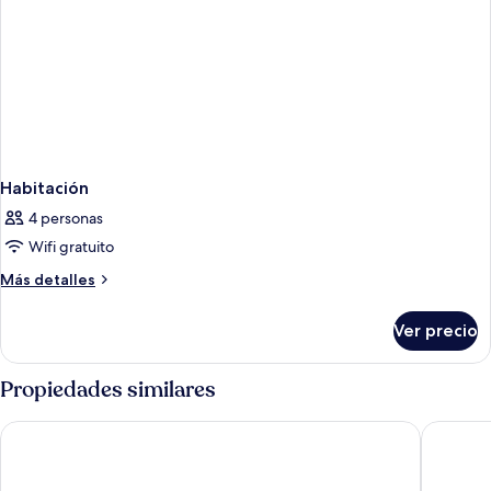
Habitación
4 personas
Wifi gratuito
Más
Más detalles
detalles
sobre
Ver precio
Habitación
Propiedades similares
Grandview Hotel Macau
Broadwa