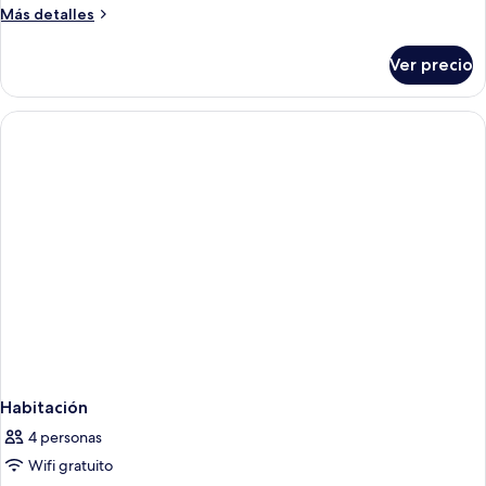
rooms
Más
Más detalles
no
detalles
smoking,
sobre
Ver precio
Habitación
closed
familiar
window)
(Some
rooms
no
smoking,
closed
window)
Habitación
4 personas
Wifi gratuito