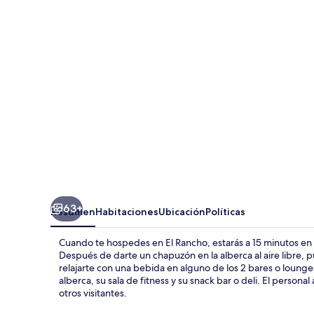
63+
Resumen
Habitaciones
Ubicación
Políticas
Cuando te hospedes en El Rancho, estarás a 15 minutos en 
Después de darte un chapuzón en la alberca al aire libre, p
relajarte con una bebida en alguno de los 2 bares o lounges
alberca, su sala de fitness y su snack bar o deli. El person
otros visitantes.