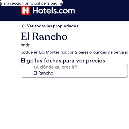
Ir a la sección principal de la página
Ver todas las propiedades
El Rancho
Propiedad
de
Lodge en Los Montesinos con 2 bares o lounges y alberca al a
2.0
Elige las fechas para ver precios
estrellas
¿A dónde quieres ir?
Galería
de
fotos
de
El
Rancho