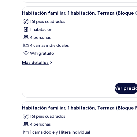
Terraza
(Bloque
Abrir
Un dormitorio tipo cabaña de m
A)
12
Habitación familiar, 1 habitación, Terraza (Bloque 
todas
161 pies cuadrados
las
1 habitación
fotos
de
4 personas
Habitación
4 camas individuales
familiar,
Wifi gratuito
1
Más
Más detalles
habitación,
detalles
Terraza
sobre
Habitación
(Bloque
familiar,
C)
Ver preci
1
habitación,
Terraza
Abrir
Una cama doble con sábanas b
(Bloque
3
Habitación familiar, 1 habitación, Terraza (Bloque 
todas
C)
161 pies cuadrados
las
4 personas
fotos
de
1 cama doble y 1 litera individual