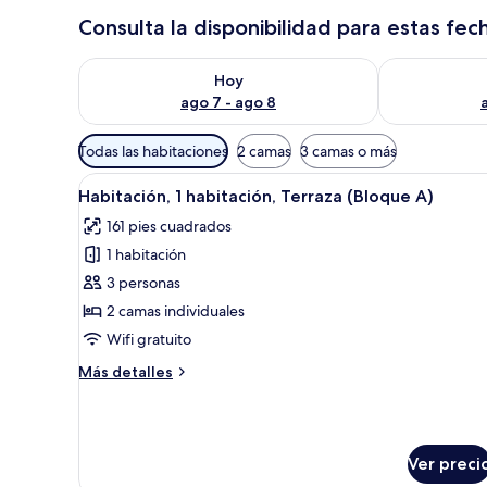
Consulta la disponibilidad para estas fec
Consulta la disponibilidad para hoy ago 7 - ago 8
Consulta la d
Hoy
ago 7 - ago 8
Filtros
Todas las habitaciones
2 camas
3 camas o más
disponibles
Abrir
Una habitación acogedora de m
para
12
Habitación, 1 habitación, Terraza (Bloque A)
todas
las
161 pies cuadrados
las
habitaciones
1 habitación
fotos
de
3 personas
Habitación,
2 camas individuales
1
Wifi gratuito
habitación,
Más
Más detalles
Terraza
detalles
(Bloque
sobre
Habitación,
A)
1
Ver preci
habitación,