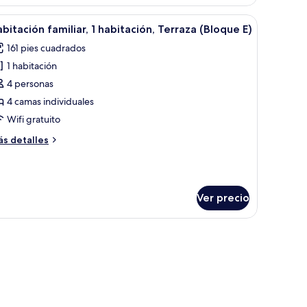
bitación,
brir
Un dormitorio tipo cabaña de madera con cama 
12
rraza
bitación familiar, 1 habitación, Terraza (Bloque E)
odas
loque
161 pies cuadrados
s
1 habitación
otos
e
4 personas
abitación
4 camas individuales
miliar,
Wifi gratuito
ás
s detalles
abitación,
talles
erraza
bre
bitación
Bloque
miliar,
Ver precio
bitación,
rraza
loque