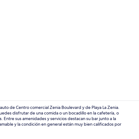
Cunas y wifi 
auto de Centro comercial Zenia Boulevard y de Playa La Zenia.
uedes disfrutar de una comida o un bocadillo en la cafetería, o
. Entre sus amenidades y servicios destacan su bar junto a la
Cunas y wifi 
al amable y la condición en general están muy bien calificados por