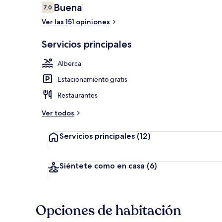
Opiniones
Buena
7.0
7.0 de 10,
Ver las 151 opiniones
Alberca al air
Servicios principales
Alberca
Estacionamiento gratis
Restaurantes
Ver todos
Servicios principales
(12)
Siéntete como en casa
(6)
Opciones de habitación