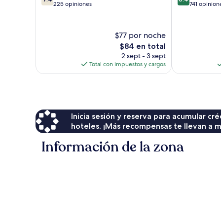
de
de
225 opiniones
741 opinion
10,
10,
Bueno,
Muy
225
bueno,
$77 por noche
opiniones
741
El
$84 en total
opiniones
precio
2 sept - 3 sept
actual
Total con impuestos y cargos
es
de
$84
Inicia sesión y reserva para acumular c
hoteles. ¡Más recompensas te llevan a m
Información de la zona