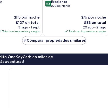
8.8
Excelente
es
8.8
de
220 opiniones
10,
Excelente,
$115 por noche
$76 por noche
220
El
El
$127 en total
$83 en total
opiniones
precio
precio
31 ago - 1 sept
20 ago - 21 ago
actual
actual
Total con impuestos y cargos
Total con impuestos y cargos
es
es
de
de
Comparar propiedades similares
$127
$83
rédito OneKeyCash en miles de
ás aventuras!