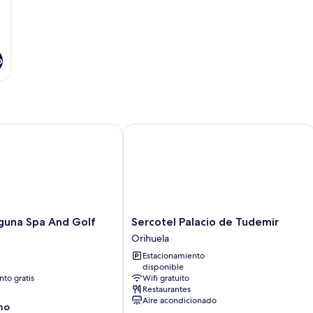
o
na Spa And Golf
Sercotel Palacio de Tudemir
Sercotel
aguna Spa And Golf
Sercotel Palacio de Tudemir
Palacio
Orihuela
de
Estacionamiento
Tudemir
disponible
Orihuela
to gratis
Wifi gratuito
Restaurantes
Aire acondicionado
no