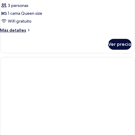
de
3 personas
Suite
1 cama Queen size
estudio
Wifi gratuito
Deluxe
Más
Más detalles
detalles
sobre
Ver precio
Suite
estudio
Deluxe