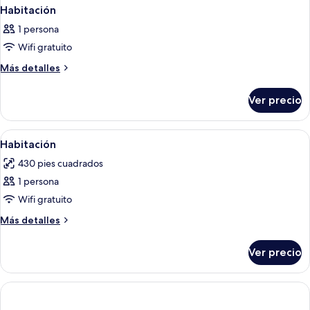
Habitación
1 persona
Wifi gratuito
Más
Más detalles
detalles
sobre
Ver precio
Habitación
Abrir
Caja de seguridad en la habitación y wi
9
Habitación
todas
430 pies cuadrados
las
1 persona
fotos
de
Wifi gratuito
Habitación
Más
Más detalles
detalles
sobre
Ver precio
Habitación