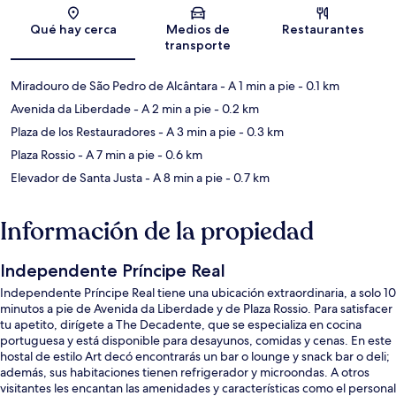
Sección del mapa
Qué hay cerca
Medios de
Restaurantes
transporte
Miradouro de São Pedro de Alcântara
- A 1 min a pie
- 0.1 km
Avenida da Liberdade
- A 2 min a pie
- 0.2 km
Plaza de los Restauradores
- A 3 min a pie
- 0.3 km
Plaza Rossio
- A 7 min a pie
- 0.6 km
Elevador de Santa Justa
- A 8 min a pie
- 0.7 km
Información de la propiedad
Independente Príncipe Real
Independente Príncipe Real tiene una ubicación extraordinaria, a solo 10
minutos a pie de Avenida da Liberdade y de Plaza Rossio. Para satisfacer
tu apetito, dirígete a The Decadente, que se especializa en cocina
portuguesa y está disponible para desayunos, comidas y cenas. En este
hostal de estilo Art decó encontrarás un bar o lounge y snack bar o deli;
además, sus habitaciones tienen refrigerador y microondas. A otros
visitantes les encantan las amenidades y características como el personal