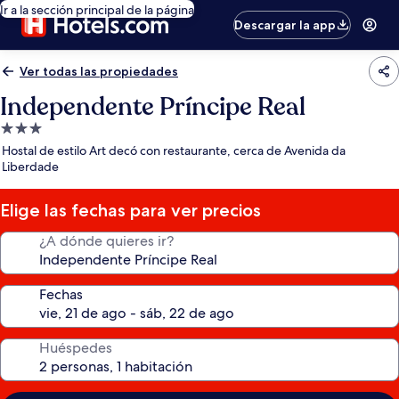
Ir a la sección principal de la página
Descargar la app
Ver todas las propiedades
Independente Príncipe Real
Propiedad
de
Hostal de estilo Art decó con restaurante, cerca de Avenida da
3.0
Liberdade
estrellas
Elige las fechas para ver precios
¿A dónde quieres ir?
Fechas
Huéspedes