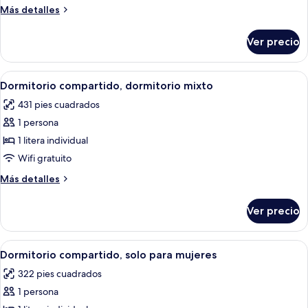
compartido,
Más
Más detalles
dormitorio
detalles
mixto
sobre
Ver precio
Dormitorio
compartido,
dormitorio
Abrir
Una habitación con literas, una mesa d
11
mixto
Dormitorio compartido, dormitorio mixto
todas
431 pies cuadrados
las
1 persona
fotos
de
1 litera individual
Dormitorio
Wifi gratuito
compartido,
Más
Más detalles
dormitorio
detalles
mixto
sobre
Ver precio
Dormitorio
compartido,
dormitorio
Abrir
Caja de seguridad en la habitación y wi
10
mixto
Dormitorio compartido, solo para mujeres
todas
322 pies cuadrados
las
1 persona
fotos