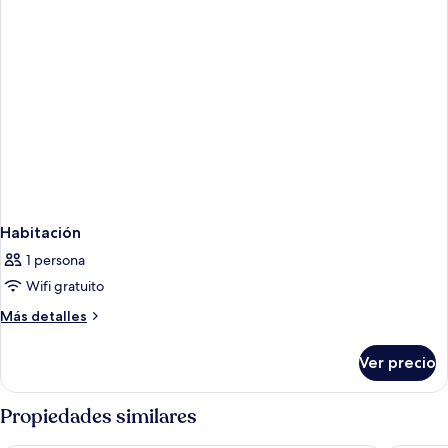
Habitación
1 persona
Wifi gratuito
Más
Más detalles
detalles
sobre
Ver precio
Habitación
Propiedades similares