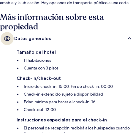
amable y la ubicación. Hay opciones de transporte público a una corta
distancia a pie: Parada de tranvía y autobús de Elevador da Glória y
Parada de tranvía y autobús de São Pedro de Alcântara quedan a unos
Más información sobre esta
pasos.
propiedad
Datos generales
Tamaño del hotel
11 habitaciones
Cuenta con 3 pisos
Check-in/check-out
Inicio de check-in: 15:00. Fin de check-in: 00:00
Check-in extendido sujeto a disponibilidad
Edad mínima para hacer el check-in: 16
Check-out: 12:00
Instrucciones especiales para el check-in
El personal de recepción recibirá a los huéspedes cuando