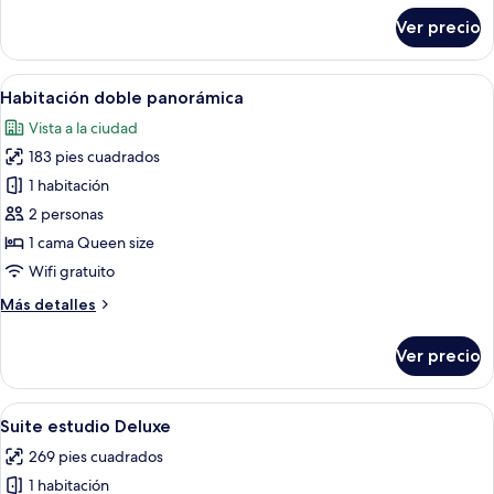
sobre
Ver precio
Habitación
doble
superior
Abrir
Un dormitorio con cama, lámpara de n
8
Habitación doble panorámica
todas
Vista a la ciudad
las
183 pies cuadrados
fotos
de
1 habitación
Habitación
2 personas
doble
1 cama Queen size
panorámica
Wifi gratuito
Más
Más detalles
detalles
sobre
Ver precio
Habitación
doble
panorámica
Abrir
Habitación de hotel con cama, escritori
5
Suite estudio Deluxe
todas
269 pies cuadrados
las
1 habitación
fotos