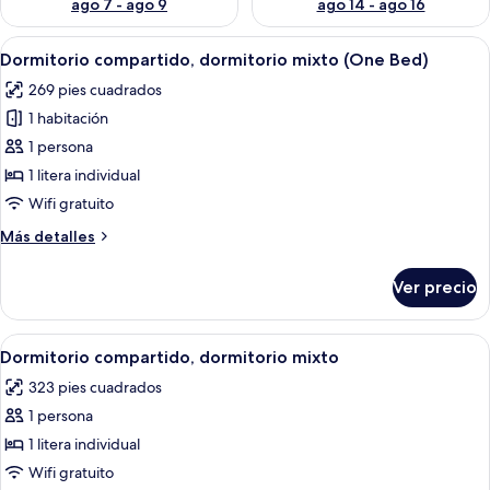
ago 7 - ago 9
ago 14 - ago 16
Abrir
Habitación con literas, suelo de mader
13
Dormitorio compartido, dormitorio mixto (One Bed)
todas
269 pies cuadrados
las
1 habitación
fotos
de
1 persona
Dormitorio
1 litera individual
compartido,
Wifi gratuito
dormitorio
Más
Más detalles
mixto
detalles
(One
sobre
Ver precio
Dormitorio
Bed)
compartido,
dormitorio
Abrir
Habitación con literas, una mesita pequ
11
mixto
Dormitorio compartido, dormitorio mixto
todas
(One
323 pies cuadrados
Bed)
las
1 persona
fotos
de
1 litera individual
Dormitorio
Wifi gratuito