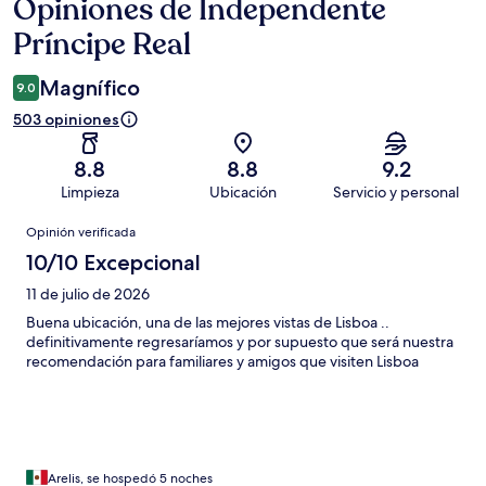
Opiniones de Independente
Opiniones
Príncipe Real
Magnífico
9.0
503 opiniones
8.8
8.8
9.2
Limpieza
Ubicación
Servicio y personal
Opiniones
Opinión verificada
10/10 Excepcional
11 de julio de 2026
Buena ubicación, una de las mejores vistas de Lisboa ..
definitivamente regresaríamos y por supuesto que será nuestra
recomendación para familiares y amigos que visiten Lisboa
Arelis, se hospedó 5 noches