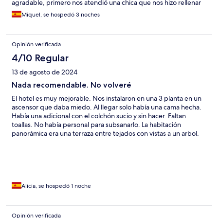
agradable, primero nos atendió una chica que nos hizo rellenar
el papeleo y a la cual dejamos las maletas. Más tarde un chico
Miquel, se hospedó 3 noches
nos dió la llave a la habitación y nos la mostró. Al llegar nos
encontramos con vino, pastel, agua, café... Todo incluido en el
precio además de dos vales para una bebida de bienvenida. El
Opinión verificada
desayuno siempre está animado con la presencia de Lourdes,
una señora muy agradable y amable que a parte de estar
4/10 Regular
siempre atenta a todo lo que puedas necesitar, va haciendo su
13 de agosto de 2024
trabajo, de maravilla, cantando alegremente, haciéndote
empezar el día de buen humor. La experiencia global del hotel
Nada recomendable. No volveré
es muy buena, super céntrico, la conexión con el transporte
El hotel es muy mejorable. Nos instalaron en una 3 planta en un
público es genial, gran relación calidad-precio y con una
ascensor que daba miedo. Al llegar solo había una cama hecha.
atención excepcional. Repetiremos!!
Había una adicional con el colchón sucio y sin hacer. Faltan
toallas. No había personal para subsanarlo. La habitación
panorámica era una terraza entre tejados con vistas a un arbol.
Todo el alojamiento deteriorado. La zona no es de nuestra
agrado. No hay parking cerca, el más cercano a 10 minutos
andando por calles empedradas. 2,30 euros/hora.
Alicia, se hospedó 1 noche
Opinión verificada