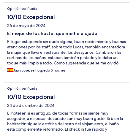
Opinión verificada
10/10 Excepcional
26 de mayo de 2024
El mejor de los hostel que me he alojado
El lugar estupendo sin duda alguna, buen recibimiento y buenas
atenciones por los staff, sobre todo Lucas, también encantadora
la mujer que lleva el restaurante, los desayunos. Cambiaron las
cortinas de los baños, estaban también pintado y le daba un
toque más limpio a todo. Cómo sugerencia que se me olvidó
poner en el buzón. Una banqueta para las duchas para la
Juan José, se hospedó 5 noches
comidad al vestirse, cortina para privacidad de las camas y ya
que estáis arreglando, arreglar los posabrazos del sillón azul
enfrente del televisor. Por todo lo demás un 10 en todo.
Opinión verificada
10/10 Excepcional
24 de diciembre de 2024
El hotel en si es antiguo, de todas formas se siente muy
acogedor, a mi pesar, decorado con muy buen gusto. Si bien la
habitación sigue la estética del resto del alojamiento, el baño
está complemente reformado. El check in fue rápido y