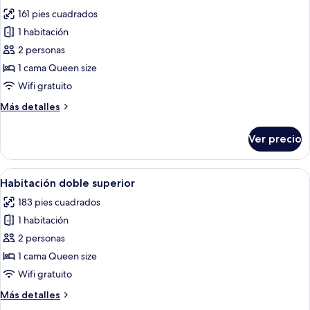
todas
161 pies cuadrados
las
1 habitación
fotos
de
2 personas
Habitación
1 cama Queen size
doble
Wifi gratuito
Más
Más detalles
detalles
sobre
Ver precio
Habitación
doble
Abrir
Un dormitorio con cama, escritorio con
6
Habitación doble superior
todas
183 pies cuadrados
las
1 habitación
fotos
de
2 personas
Habitación
1 cama Queen size
doble
Wifi gratuito
superior
Más
Más detalles
detalles