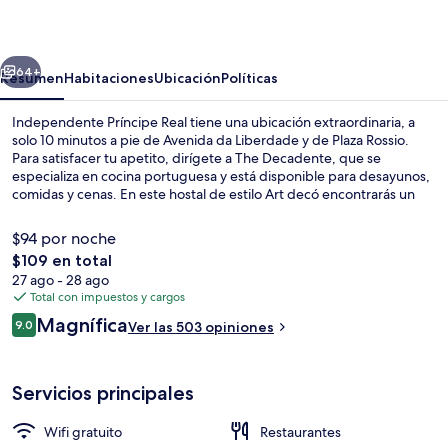
Real
erior
Siguiente
64+
Resumen
Habitaciones
Ubicación
Políticas
Independente Príncipe Real tiene una ubicación extraordinaria, a
solo 10 minutos a pie de Avenida da Liberdade y de Plaza Rossio.
Para satisfacer tu apetito, dirígete a The Decadente, que se
especializa en cocina portuguesa y está disponible para desayunos,
comidas y cenas. En este hostal de estilo Art decó encontrarás un
bar o lounge y snack bar o deli; además, sus habitaciones tienen
refrigerador y microondas. A otros visitantes les encantan las
$94 por noche
amenidades y características como el personal amable y la
El
$109 en total
ubicación. Hay opciones de transporte público a una corta distancia
precio
27 ago - 28 ago
a pie: Parada de tranvía y autobús de Elevador da Glória y Parada de
Recepción
total
Total con impuestos y cargos
tranvía y autobús de São Pedro de Alcântara quedan a unos pasos.
es
Opiniones
Magnífica
9.0
Ver las 503 opiniones
de
9.0 de 10,
$109
Servicios principales
Wifi gratuito
Restaurantes