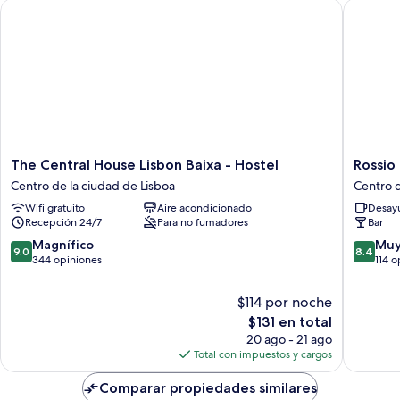
The Central House Lisbon Baixa - Hostel
Rossio H
The
Rossio
The Central House Lisbon Baixa - Hostel
Rossio
Central
Hostel
Centro de la ciudad de Lisboa
Centro d
House
Centro
Wifi gratuito
Aire acondicionado
Desayu
Lisbon
de
Recepción 24/7
Para no fumadores
Bar
Baixa
la
-
ciudad
9.0
8.4
Magnífico
Muy
9.0
8.4
Hostel
de
de
de
344 opiniones
114 o
Centro
Lisboa
10,
10,
de
Magnífico,
Muy
$114 por noche
la
344
bueno,
El
$131 en total
ciudad
opiniones
114
precio
de
20 ago - 21 ago
opinion
actual
Lisboa
Total con impuestos y cargos
es
de
Comparar propiedades similares