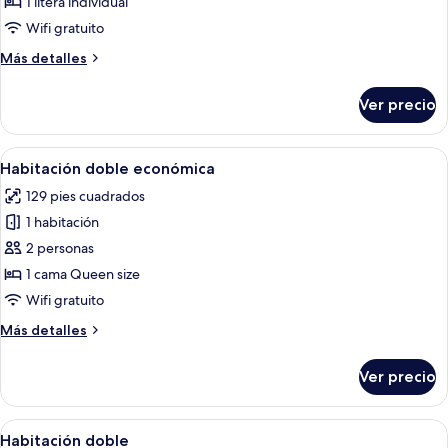
de
1 litera individual
Dormitorio
Wifi gratuito
compartido,
Más
Más detalles
solo
detalles
para
sobre
Ver precio
Dormitorio
mujeres
compartido,
solo
Abrir
Un dormitorio con una cama grande, ca
4
para
Habitación doble económica
todas
mujeres
129 pies cuadrados
las
1 habitación
fotos
de
2 personas
Habitación
1 cama Queen size
doble
Wifi gratuito
económica
Más
Más detalles
detalles
sobre
Ver precio
Habitación
doble
económica
Abrir
Una cama bien hecha con ropa blanca,
6
Habitación doble