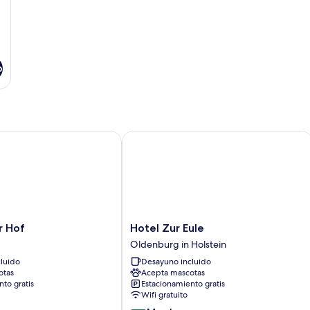
o
Hof
Hotel Zur Eule
Hotel
r Hof
Hotel Zur Eule
Zur
Oldenburg in Holstein
Eule
luido
Desayuno incluido
Oldenburg
otas
Acepta mascotas
in
to gratis
Estacionamiento gratis
Holstein
Wifi gratuito