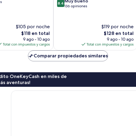
8.4
Muy bueno
es
8.4
de
136 opiniones
10,
Muy
bueno,
$105 por noche
$119 por noche
136
El
El
$118 en total
$128 en total
opiniones
precio
precio
9 ago - 10 ago
9 ago - 10 ago
actual
actual
Total con impuestos y cargos
Total con impuestos y cargos
es
es
de
de
Comparar propiedades similares
$118
$128
rédito OneKeyCash en miles de
ás aventuras!