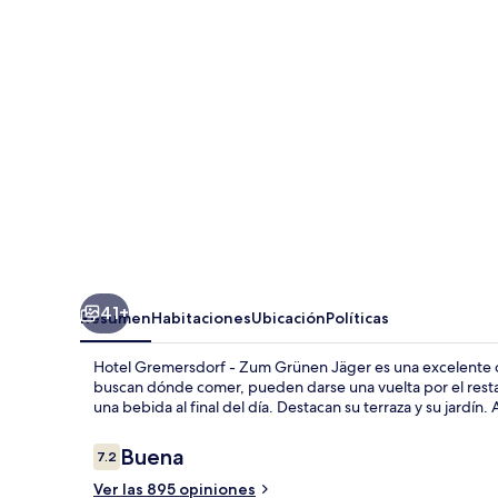
-
Zum
Grünen
Jäger
41+
Resumen
Habitaciones
Ubicación
Políticas
Hotel Gremersdorf - Zum Grünen Jäger es una excelente
buscan dónde comer, pueden darse una vuelta por el restau
una bebida al final del día. Destacan su terraza y su jardín.
Opiniones
Buena
7.2
7.2 de 10,
Ver las 895 opiniones