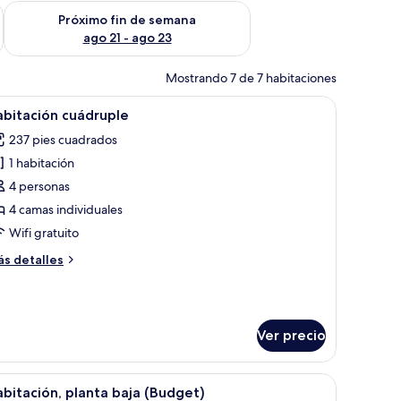
fin de semana ago 14 - ago 16
Consulta la disponibilidad para el próximo fin de semana ago
Próximo fin de semana
ago 21 - ago 23
Mostrando 7 de 7 habitaciones
fi gratis
brir
Edredón, escritorio, insonorización y wifi grati
4
bitación cuádruple
odas
237 pies cuadrados
s
1 habitación
otos
e
4 personas
abitación
4 camas individuales
uádruple
Wifi gratuito
ás
s detalles
talles
bre
bitación
ádruple
Ver precio
n armario de madera, una mesita de noche con teléfono y un baño con lavabo
brir
Una habitación de hotel con dos camas, un sof
6
bitación, planta baja (Budget)