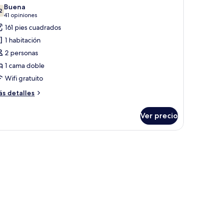
odas
Buena
s
2
7.2 de 10
(41
41 opiniones
otos
opiniones)
161 pies cuadrados
e
1 habitación
abitación,
2 personas
lanta
1 cama doble
aja
Wifi gratuito
Budget)
ás
s detalles
talles
bre
Ver precio
bitación,
anta
ja
udget)