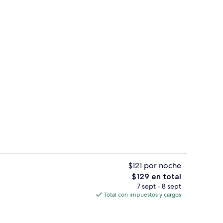
itorio, insonorización y wifi gratis
Servicio de café
$121 por noche
El
$129 en total
precio
7 sept - 8 sept
 en el lobby
Recepción
total
Total con impuestos y cargos
es
de
$129