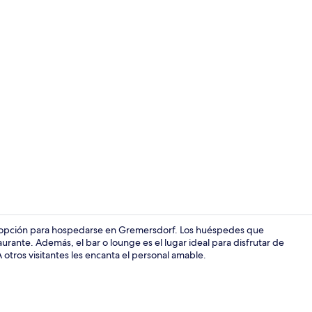
Edredón, escr
 opción para hospedarse en Gremersdorf. Los huéspedes que
rante. Además, el bar o lounge es el lugar ideal para disfrutar de
 A otros visitantes les encanta el personal amable.
Sala de estar