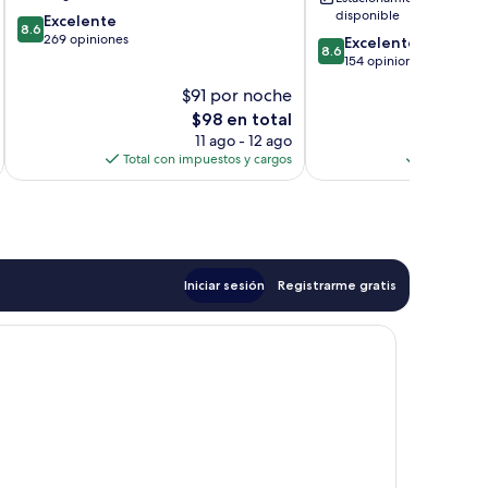
disponible
8.6
Excelente
8.6
de
269 opiniones
8.6
Excelente
8.6
10,
de
154 opiniones
Excelente,
10,
$91 por noche
$
269
Excelente,
opiniones
El
$98 en total
154
precio
opiniones
11 ago - 12 ago
actual
Total con impuestos y cargos
Total con 
es
de
$98
Iniciar sesión
Registrarme gratis