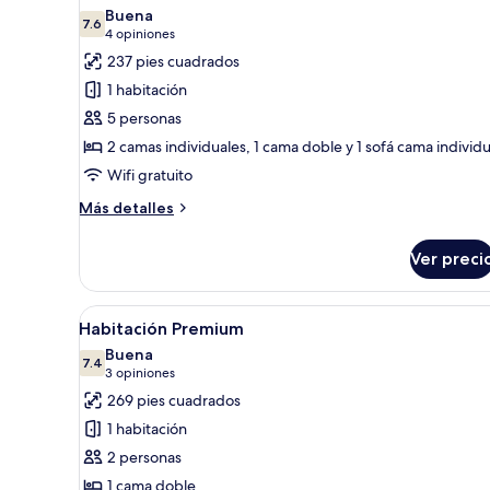
todas
Buena
las
7.6
7.6 de 10
(4
4 opiniones
fotos
opiniones)
237 pies cuadrados
de
1 habitación
Habitación
5 personas
(Quintuple)
2 camas individuales, 1 cama doble y 1 sofá cama individu
Wifi gratuito
Más
Más detalles
detalles
sobre
Ver preci
Habitación
(Quintuple)
Abrir
Edredón, escritorio, insonorizac
5
Habitación Premium
todas
Buena
las
7.4
7.4 de 10
(3
3 opiniones
fotos
opiniones)
269 pies cuadrados
de
1 habitación
Habitación
2 personas
Premium
1 cama doble