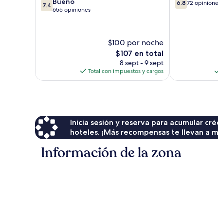
7.4
6.8
Bueno
6.8
72 opinion
7.4
de
de
655 opiniones
10,
10,
Bueno,
72
655
opiniones
$100 por noche
opiniones
El
$107 en total
precio
8 sept - 9 sept
actual
Total con impuestos y cargos
es
de
$107
Inicia sesión y reserva para acumular c
hoteles. ¡Más recompensas te llevan a m
Información de la zona