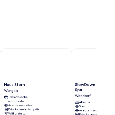
Haus Stern
SlowDown Bottsand Ho
Haus
SlowDown
Haus Stern
SlowDown Bottsand 
Stern
Bottsand
Spa
Wangels
Wangels
Hotel
Wendtorf
Traslado del/al
und
aeropuerto
Spa
Alberca
Acepta mascotas
Spa
Wendtorf
Estacionamiento gratis
Acepta mascotas
Wifi gratuito
Estacionamiento