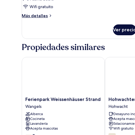
Wifi gratuito
Más
Más detalles
detalles
sobre
Ver preci
Habitación
Premium
Propiedades similares
Ferienpark Weissenhäuser Strand
Hohwachter 
Ferienpark
Hohwachter
Ferienpark Weissenhäuser Strand
Hohwachte
Weissenhäuser
Hof
Wangels
Hohwacht
Strand
Hohwacht
Alberca
Desayuno inc
Wangels
Cocineta
Acepta masc
Lavandería
Estacionamien
Acepta mascotas
Wifi gratuito