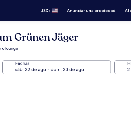
•
USD
Anunciar una propiedad
Ate
um Grünen Jäger
r o lounge
Fechas
H