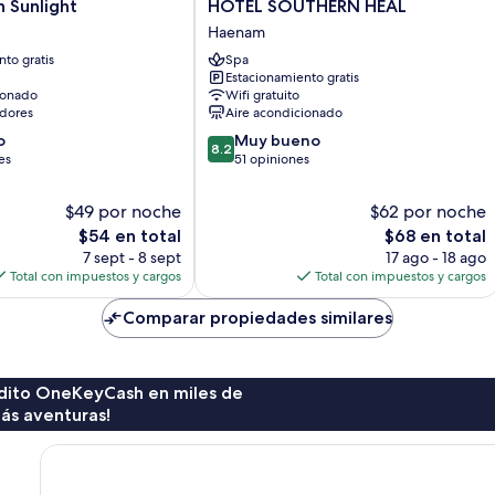
HOTEL
n Sunlight
HOTEL SOUTHERN HEAL
SOUTHERN
Haenam
HEAL
to gratis
Spa
Haenam
Estacionamiento gratis
ionado
Wifi gratuito
dores
Aire acondicionado
8.2
o
Muy bueno
8.2
de
es
51 opiniones
10,
Muy
$49 por noche
$62 por noche
bueno,
El
El
$54 en total
$68 en total
51
precio
precio
7 sept - 8 sept
17 ago - 18 ago
opiniones
actual
actual
Total con impuestos y cargos
Total con impuestos y cargos
es
es
de
de
Comparar propiedades similares
$54
$68
rédito OneKeyCash en miles de
ás aventuras!