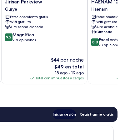
Jirisan
HAENAM
Jirisan Parkview
HAENAM 126 HOTEL
Parkview
126
Gurye
Haenam
Gurye
HOTEL
Estacionamiento gratis
Estacionamiento gratis
Haenam
Wifi gratuito
Wifi gratuito
Aire acondicionado
Aire acondicionado
Gimnasio
9.2
Magnífico
9.2
8.8
Excelente
de
291 opiniones
8.8
de
73 opiniones
10,
10,
Magnífico,
Excelente,
291
$44 por noche
$
73
opiniones
El
$49 en total
opiniones
precio
18 ago - 19 ago
actual
Total con impuestos y cargos
Total con 
es
de
$49
Iniciar sesión
Registrarme gratis