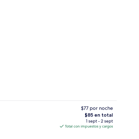
nchar con plancha, wifi gratis y ropa de cama
Detalle exterior
$77 por noche
El
$85 en total
precio
1 sept - 2 sept
ire libre por temporada
Área de sala de estar
total
Total con impuestos y cargos
es
de