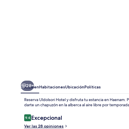
28+
Resumen
Habitaciones
Ubicación
Políticas
Reserva Uldolsori Hotel y disfruta tu estancia en Haenam. P
darte un chapuzón en la alberca al aire libre por temporada
Opiniones
Excepcional
9.4
9.4 de 10,
Ver las 28 opiniones