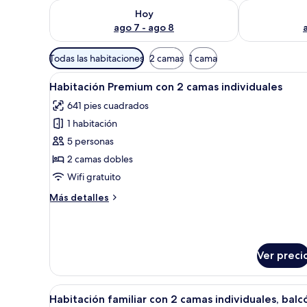
Consulta la disponibilidad para hoy ago 7 - ago 8
Consulta la d
Hoy
ago 7 - ago 8
Filtros
Todas las habitaciones
2 camas
1 cama
disponibles
Abrir
Una cocina moderna con encim
para
6
Habitación Premium con 2 camas individuales
todas
las
641 pies cuadrados
las
habitaciones
1 habitación
fotos
de
5 personas
Habitación
2 camas dobles
Premium
Wifi gratuito
con
Más
Más detalles
2
detalles
camas
sobre
Habitación
individuales
Premium
Ver preci
con
2
camas
Abrir
Una habitación de hotel modern
individuales
5
Habitación familiar con 2 camas individuales, balc