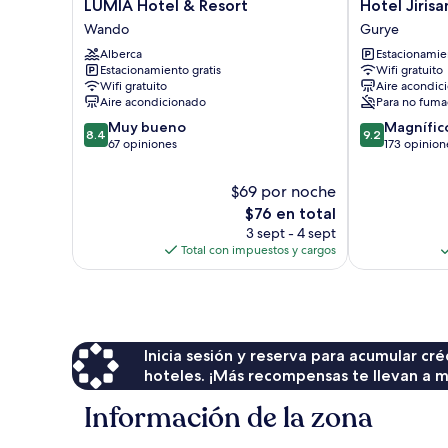
LUMIA
Hotel
LUMIA Hotel & Resort
Hotel Jirisa
Hotel
Jirisan
Wando
Gurye
&
Sunlight
Alberca
Estacionamien
Resort
Gurye
Estacionamiento gratis
Wifi gratuito
Wando
Wifi gratuito
Aire acondic
Aire acondicionado
Para no fuma
8.4
9.2
Muy bueno
Magnífic
8.4
9.2
de
de
67 opiniones
173 opinion
10,
10,
Muy
Magnífico,
$69 por noche
bueno,
173
El
$76 en total
67
opiniones
precio
3 sept - 4 sept
opiniones
actual
Total con impuestos y cargos
es
de
$76
Inicia sesión y reserva para acumular c
hoteles. ¡Más recompensas te llevan a m
Información de la zona