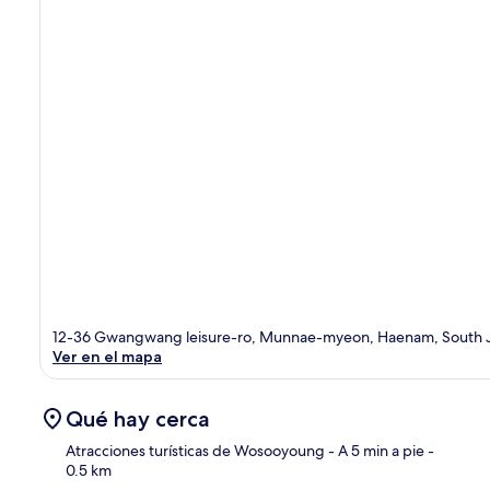
12-36 Gwangwang leisure-ro, Munnae-myeon, Haenam, South J
Ver en el mapa
Qué hay cerca
Atracciones turísticas de Wosooyoung
- A 5 min a pie
-
0.5 km