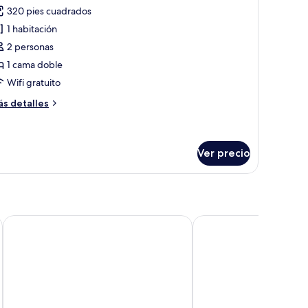
odas
320 pies cuadrados
s
1 habitación
otos
e
2 personas
andicap
1 cama doble
ouble
Wifi gratuito
oom
ás
s detalles
talles
bre
ndicap
uble
Ver precio
oom
Jirisan Parkview
HAENAM 126 HOTEL