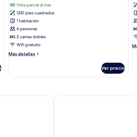
todas
t
Vista parcial al mar
las
la
1281 pies cuadrados
fotos
f
de
d
1 habitación
Suite
H
6 personas
de
D
2 camas dobles
lujo,
R
Wifi gratuito
M
Má
balcón
de
Más
Más detalles
so
detalles
Ha
sobre
Do
o
Ver precio
Suite
R
de
lujo,
balcón
Sunlight
HOTEL SOUTHERN HEAL