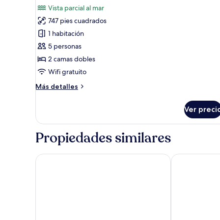
todas
Vista parcial al mar
las
747 pies cuadrados
fotos
de
1 habitación
Habitación
5 personas
familiar
2 camas dobles
con
Wifi gratuito
2
Más
Más detalles
camas
detalles
individuales,
sobre
Ver preci
balcón
Habitación
familiar
con
Propiedades similares
2
camas
individuales,
LUMIA Hotel & Resort
Hotel Jirisan 
balcón