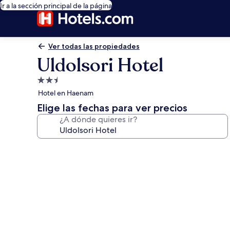
Ir a la sección principal de la página
Ver todas las propiedades
Uldolsori Hotel
Propiedad
de
Hotel en Haenam
2.5
Elige las fechas para ver precios
estrellas
¿A dónde quieres ir?
Galería
de
fotos
de
Uldolsori
Hotel