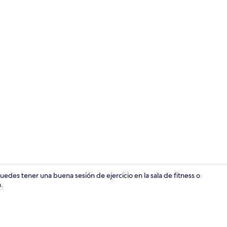
Tabla de pla
uedes tener una buena sesión de ejercicio en la sala de fitness o
.
Alberca al a