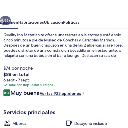
Mazatlan
erior
Siguiente
55+
Resumen
Habitaciones
Ubicación
Políticas
Quality Inn Mazatlan te ofrece una terraza en la azotea y está a solo
cinco minutos a pie de Museo de Conchas y Caracoles Marinos.
Después de un buen chapuzón en una de las 2 albercas al aire libre,
puedes disfrutar de una comida o un bocadillo en el restaurante, o
relajarte con una bebida en el bar o lounge. Destacan su sala de
fitness, su snack bar o deli y su terraza. A otros visitantes les encanta
el personal amable.
$74 por noche
El
$88 en total
precio
6 sept - 7 sept
2 albercas al aire libre
total
Total con impuestos y cargos
es
Opiniones
Muy buena
8.4
Ver las 923 opiniones
de
8.4 de 10,
$88
Servicios principales
Alberca
Desayuno incluido