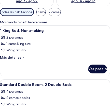
ago 7 - ago 9
ago 14 - ago 16
Filtros
Todas las habitaciones
1 cama
2 camas
disponibles
para
Mostrando 5 de 5 habitaciones
las
Abrir
Una habitación de hotel con cama, ven
6
1 King Bed, Nonsmoking
habitaciones
todas
2 personas
las
1 cama King size
fotos
de
Wifi gratuito
1
Más
Más detalles
King
detalles
sobre
Bed,
Ver precio
1
Nonsmoking
King
Bed,
Abrir
Una habitación de hotel con dos camas, 
7
Nonsmoking
Standard Double Room, 2 Double Beds
todas
4 personas
las
2 camas dobles
fotos
de
Wifi gratuito