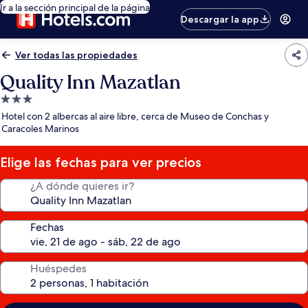
Ir a la sección principal de la página
Descargar la app
Ver todas las propiedades
Quality Inn Mazatlan
Propiedad
de
Hotel con 2 albercas al aire libre, cerca de Museo de Conchas y
3.0
Caracoles Marinos
estrellas
Elige las fechas para ver precios
¿A dónde quieres ir?
Fechas
Huéspedes