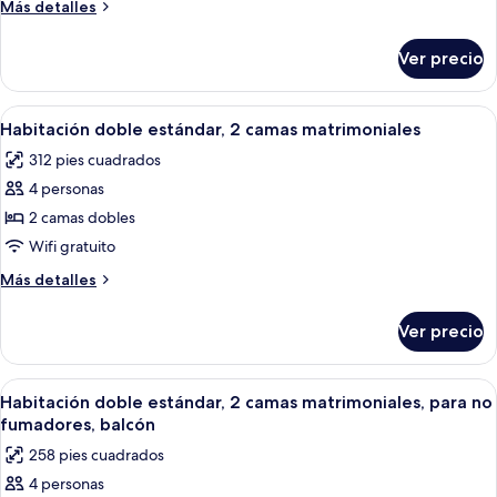
Standard
Más
Más detalles
Double
detalles
sobre
Room,
Ver precio
Standard
2
Double
Double
Room,
Abrir
Habitación de hotel con dos camas, una
5
Beds
2
Habitación doble estándar, 2 camas matrimoniales
todas
Double
312 pies cuadrados
Beds
las
4 personas
fotos
de
2 camas dobles
Habitación
Wifi gratuito
doble
Más
Más detalles
estándar,
detalles
2
sobre
Ver precio
Habitación
camas
doble
matrimoniales
estándar,
Abrir
1 habitación, camas con pillow-top y c
7
2
Habitación doble estándar, 2 camas matrimoniales, para no
todas
camas
fumadores, balcón
matrimoniales
las
258 pies cuadrados
fotos
4 personas
de