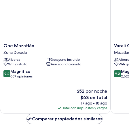
One
Varali
One Mazatlán
Varali
Mazatlán
Grand
Zona Dorada
Mazatlá
Zona
Hotel
Alberca
Desayuno incluido
Alberc
Dorada
Mazatlá
Wifi gratuito
Aire acondicionado
Wifi g
9.2
9.2
Magnífico
Mag
9.2
9.2
de
de
657 opiniones
2,62
10,
10,
Magnífico,
Magnífi
$52 por noche
657
2,622
opiniones
El
opinion
$63 en total
precio
17 ago - 18 ago
actual
Total con impuestos y cargos
es
de
Comparar propiedades similares
$63