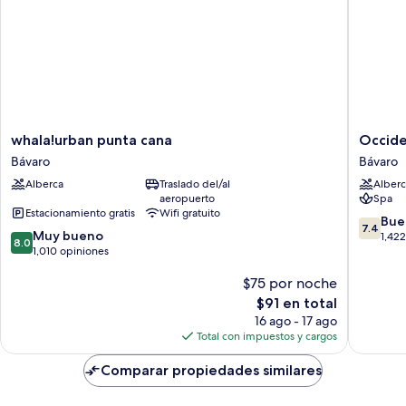
whala!urban
Occiden
whala!urban punta cana
Occiden
punta
Caribe
Bávaro
Bávaro
cana
-
Alberca
Traslado del/al
Alberc
Bávaro
All
aeropuerto
Spa
Inclusiv
Estacionamiento gratis
Wifi gratuito
Bávaro
7.4
Bue
7.4
8.0
Muy bueno
de
1,42
8.0
de
1,010 opiniones
10,
10,
Bueno,
$75 por noche
Muy
1,422
bueno,
El
opinion
$91 en total
1,010
precio
16 ago - 17 ago
opiniones
actual
Total con impuestos y cargos
es
de
Comparar propiedades similares
$91