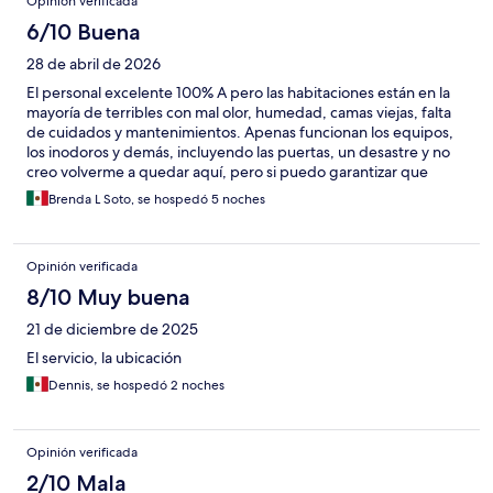
Opinión verificada
6/10 Buena
28 de abril de 2026
El personal excelente 100% A pero las habitaciones están en la
mayoría de terribles con mal olor, humedad, camas viejas, falta
de cuidados y mantenimientos. Apenas funcionan los equipos,
los inodoros y demás, incluyendo las puertas, un desastre y no
creo volverme a quedar aquí, pero si puedo garantizar que
tienen un equipo de excelencia, todo el personal se mostró
Brenda L Soto, se hospedó 5 noches
atento, inclusive puedo decir que hicieron más de lo que estuvo
en sus manos
Opinión verificada
8/10 Muy buena
21 de diciembre de 2025
El servicio, la ubicación
Dennis, se hospedó 2 noches
Opinión verificada
2/10 Mala