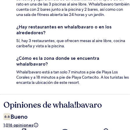
rato en una de las 3 piscinas al aire libre. Whala!bavaro también
cuenta con 2 bares junto a la piscina y 2 bares, así como con
una sala de fitness abierta las 24 horas y un jardín.
¿Hay restaurantes en whala!bavaro o en los
alrededores?
Sí, hay 3 restaurantes, que ofrecen mesas al aire libre, cocina
caribeña y vista a la piscina.
¿Cómo es la zona donde se encuentra
whala!bavaro?
Whala!bavaro está a tan solo 7 minutos a pie de Playa Los
Corales y a 18 minutos a pie de Playa Cortecito. A los turistas les
encanta la ubicación de este resort.
Opiniones de whala!bavaro
Opiniones
Bueno
6.6
1,016 opiniones