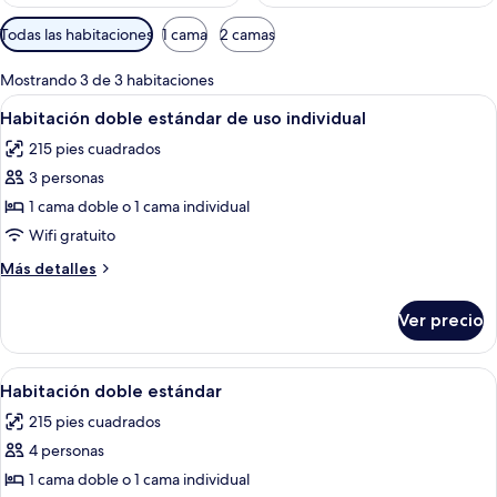
Filtros
Todas las habitaciones
1 cama
2 camas
disponibles
para
Mostrando 3 de 3 habitaciones
las
Abrir
Habitación de hotel con dos camas, un 
7
Habitación doble estándar de uso individual
habitaciones
todas
215 pies cuadrados
las
3 personas
fotos
de
1 cama doble o 1 cama individual
Habitación
Wifi gratuito
doble
Más
Más detalles
estándar
detalles
de
sobre
Ver precio
Habitación
uso
doble
individual
estándar
Abrir
Habitación de hotel con dos camas, vent
7
de
Habitación doble estándar
todas
uso
215 pies cuadrados
individual
las
4 personas
fotos
de
1 cama doble o 1 cama individual