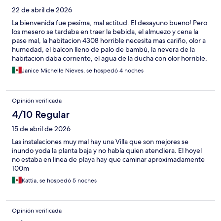
22 de abril de 2026
La bienvenida fue pesima, mal actitud. El desayuno bueno! Pero
los mesero se tardaba en traer la bebida, el almuezo y cena la
pase mal, la habitacion 4308 horrible necesita mas cariño, olor a
humedad, el balcon lleno de palo de bambú, la nevera de la
habitacion daba corriente, el agua de la ducha con olor horrible,
la limpieza del baño fatal Lo unico bueno el muchacho de la
Janice Michelle Nieves, se hospedó 4 noches
barra super agradable y los coordinadores de las actividad en la
area de la piscina
Opinión verificada
4/10 Regular
15 de abril de 2026
Las instalaciones muy mal hay una Villa que son mejores se
inundo yoda la planta baja y no había quien atendiera. El hoyel
no estaba en linea de playa hay que caminar aproximadamente
100m
Kattia, se hospedó 5 noches
Opinión verificada