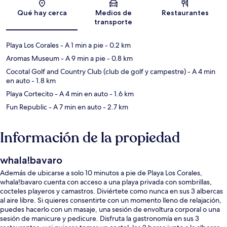
Qué hay cerca
Medios de
Restaurantes
transporte
Playa Los Corales
- A 1 min a pie
- 0.2 km
Aromas Museum
- A 9 min a pie
- 0.8 km
Cocotal Golf and Country Club (club de golf y campestre)
- A 4 min
en auto
- 1.8 km
Playa Cortecito
- A 4 min en auto
- 1.6 km
Fun Republic
- A 7 min en auto
- 2.7 km
Información de la propiedad
whala!bavaro
Además de ubicarse a solo 10 minutos a pie de Playa Los Corales,
whala!bavaro cuenta con acceso a una playa privada con sombrillas,
cocteles playeros y camastros. Diviértete como nunca en sus 3 albercas
al aire libre. Si quieres consentirte con un momento lleno de relajación,
puedes hacerlo con un masaje, una sesión de envoltura corporal o una
sesión de manicure y pedicure. Disfruta la gastronomía en sus 3