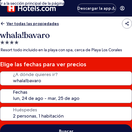
Ir a la sección principal de la página
Descargar la app
Ver todas las propiedades
whala!bavaro
Propiedad
de
Resort todo incluido en la playa con spa, cerca de Playa Los Corales
4.0
estrellas
Elige las fechas para ver precios
¿A dónde quieres ir?
Fechas
Huéspedes
Buscar