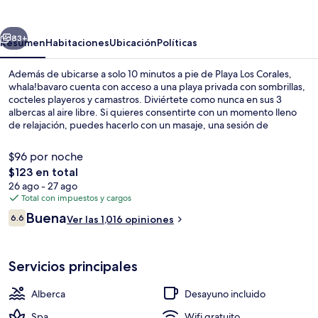
erior
Siguiente
83+
Resumen
Habitaciones
Ubicación
Políticas
Además de ubicarse a solo 10 minutos a pie de Playa Los Corales,
whala!bavaro cuenta con acceso a una playa privada con sombrillas,
cocteles playeros y camastros. Diviértete como nunca en sus 3
albercas al aire libre. Si quieres consentirte con un momento lleno
de relajación, puedes hacerlo con un masaje, una sesión de
envoltura corporal o una sesión de manicure y pedicure. Disfruta la
gastronomía en sus 3 restaurantes, y si quieres tomar un coctel, los 2
$96 por noche
bares junto a la alberca son un buen lugar. Otros servicios y
El
$123 en total
amenidades a destacar de este resort todo incluido son sus 2 bares
precio
26 ago - 27 ago
o lounges, su sala de fitness abierta las 24 horas y su sala de fitness.
Bar de playa
total
Total con impuestos y cargos
A otros visitantes les encantan las amenidades y características como
es
el personal amable y la ubicación.
Opiniones
Buena
6.6
Ver las 1,016 opiniones
de
6.6 de 10,
$123
Servicios principales
Alberca
Desayuno incluido
Spa
Wifi gratuito