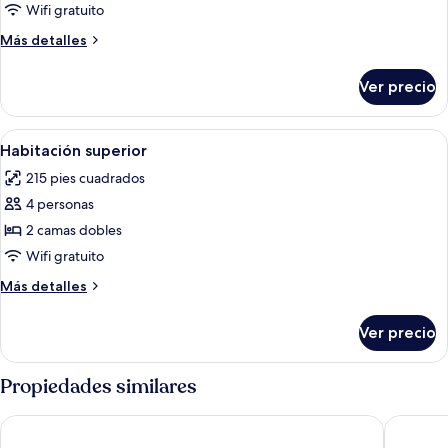
Habitación
Wifi gratuito
doble
Más
Más detalles
estándar
detalles
sobre
Ver precio
Habitación
doble
estándar
Abrir
Habitación de hotel con una cama gra
17
Habitación superior
todas
215 pies cuadrados
las
4 personas
fotos
de
2 camas dobles
Habitación
Wifi gratuito
superior
Más
Más detalles
detalles
sobre
Ver precio
Habitación
superior
Propiedades similares
whala!urban punta cana
Occidenta