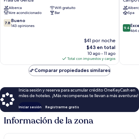
Praia
Tangara
Alberca
Wifi gratuito
Alberc
de
Campo
Aire acondicionado
Bar
Spa
Geribá
de
Pouso
7.8
Bueno
7.8
9.4
Exc
de
143 opiniones
9.4
de
464 
10,
10,
Bueno,
$41 por noche
Excepcio
143
El
$43 en total
464
opiniones
precio
opinion
10 ago - 11 ago
actual
Total con impuestos y cargos
es
de
Comparar propiedades similares
$43
Inicia sesión y reserva para acumular crédito OneKeyCash en
miles de hoteles. ¡Más recompensas te llevan a más aventuras!
Iniciar sesión
Registrarme gratis
Información de la zona