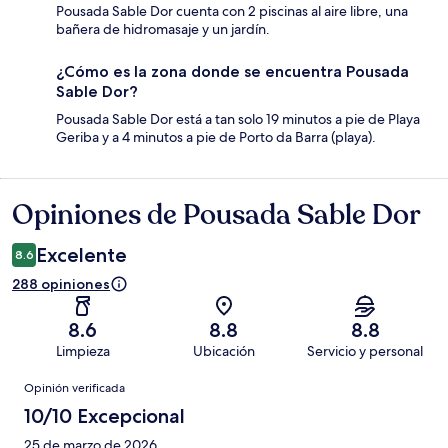
Pousada Sable Dor cuenta con 2 piscinas al aire libre, una
bañera de hidromasaje y un jardín.
¿Cómo es la zona donde se encuentra Pousada
Sable Dor?
Pousada Sable Dor está a tan solo 19 minutos a pie de Playa
Geriba y a 4 minutos a pie de Porto da Barra (playa).
Opiniones de Pousada Sable Dor
Opiniones
Excelente
8.6
288 opiniones
8.6
8.8
8.8
Limpieza
Ubicación
Servicio y personal
Opiniones
Opinión verificada
10/10 Excepcional
25 de marzo de 2026