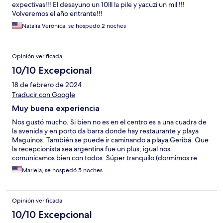
expectivas!!! El desayuno un 10lll la pile y yacuzi un mil !!!
Volveremos el año entrante!!!
Natalia Verónica, se hospedó 2 noches
Opinión verificada
10/10 Excepcional
18 de febrero de 2024
Traducir con Google
Muy buena experiencia
Nos gustó mucho. Si bien no es en el centro es a una cuadra de
la avenida y en porto da barra donde hay restaurante y playa
Maguinos. También se puede ir caminando a playa Geribá. Que
la recepcionista sea argentina fue un plus, igual nos
comunicamos bien con todos. Súper tranquilo (dormimos re
bien), las piletas muy buenas y el desayuno cumple. Lo
Mariela, se hospedó 5 noches
recomiendo
Opinión verificada
10/10 Excepcional