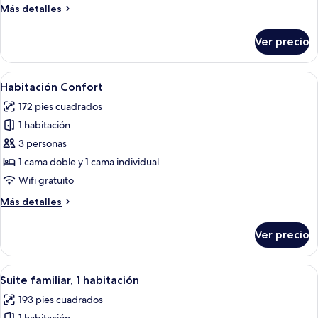
Más
Más detalles
detalles
sobre
Ver precio
Habitación
estándar
Abrir
Habitación de hotel con una cama gra
5
Habitación Confort
todas
172 pies cuadrados
las
1 habitación
fotos
de
3 personas
Habitación
1 cama doble y 1 cama individual
Confort
Wifi gratuito
Más
Más detalles
detalles
sobre
Ver precio
Habitación
Confort
Abrir
Habitación de hotel con dos camas ind
5
Suite familiar, 1 habitación
todas
193 pies cuadrados
las