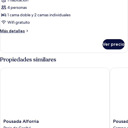
1 habitación
fotos
de
4 personas
Suite
1 cama doble y 2 camas individuales
familiar,
Wifi gratuito
1
Más
Más detalles
habitación
detalles
sobre
Ver precio
Suite
familiar,
1
Propiedades similares
habitación
Pousada Alforria
Pousada 
Pousada
Pousada
Pousada Alforria
Pousad
Alforria
dos
Praia de Geribá
Campo 