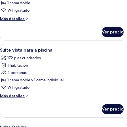
de
1 cama doble
Suite
Wifi gratuito
junior,
Más
Más detalles
1
detalles
cama
sobre
Ver precio
Suite
matrimonial
junior,
1
Abrir
Una habitación de hotel con cama, escrit
5
cama
Suite vista para a piscina
todas
matrimonial
172 pies cuadrados
las
1 habitación
fotos
de
2 personas
Suite
1 cama doble y 1 cama individual
vista
Wifi gratuito
para
Más
Más detalles
a
detalles
piscina
sobre
Ver precio
Suite
vista
para
Abrir
Un dormitorio con cama, escritorio, r
6
a