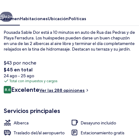
Dor
erior
Siguiente
62+
Resumen
Habitaciones
Ubicación
Políticas
Pousada Sable Dor está a 10 minutos en auto de Rua das Pedras y de
Playa Ferradura. Los huéspedes pueden darse un buen chapuzón
en una de las 2 albercas al aire libre y terminar el día completamente
relajados en la tina de hidromasaje. Destacan su terraza y su jardín.
$43 por noche
El
$45 en total
precio
24 ago - 25 ago
total
Total con impuestos y cargos
2 albercas al aire libre y camastros
es
Opiniones
Excelente
8.6
Ver las 288 opiniones
de
8.6 de 10,
$45
Servicios principales
Alberca
Desayuno incluido
Traslado del/al aeropuerto
Estacionamiento gratis