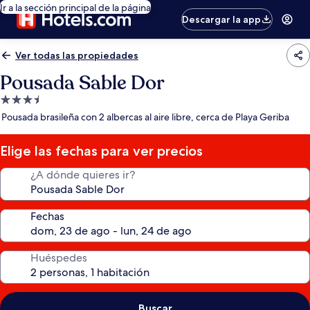
Ir a la sección principal de la página
Descargar la app
Ver todas las propiedades
Pousada Sable Dor
Propiedad
de
Pousada brasileña con 2 albercas al aire libre, cerca de Playa Geriba
3.5
estrellas
Elige las fechas para ver precios
¿A dónde quieres ir?
Fechas
Huéspedes
Buscar