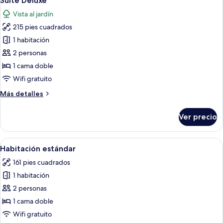
Suite Deluxe
todas
piscina
Vista al jardín
las
215 pies cuadrados
fotos
de
1 habitación
Suite
2 personas
Deluxe
1 cama doble
Wifi gratuito
Más
Más detalles
detalles
sobre
Ver precio
Suite
Deluxe
Abrir
Habitación de hotel con cama, escritor
4
Habitación estándar
todas
161 pies cuadrados
las
1 habitación
fotos
de
2 personas
Habitación
1 cama doble
estándar
Wifi gratuito