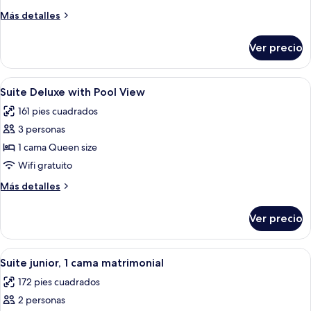
with
Más
Más detalles
Pool
detalles
View
sobre
Ver precio
Suite
with
Pool
Abrir
Minibar, wifi gratis y ropa de cama
10
View
Suite Deluxe with Pool View
todas
161 pies cuadrados
las
3 personas
fotos
de
1 cama Queen size
Suite
Wifi gratuito
Deluxe
Más
Más detalles
with
detalles
Pool
sobre
Ver precio
Suite
View
Deluxe
with
Abrir
Un dormitorio con cama, dos lámparas 
4
Pool
Suite junior, 1 cama matrimonial
todas
View
172 pies cuadrados
las
2 personas
fotos