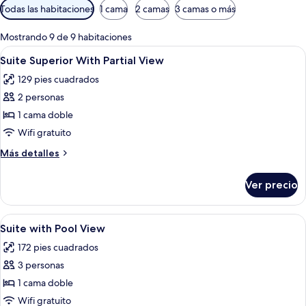
Filtros
Todas las habitaciones
1 cama
2 camas
3 camas o más
disponibles
para
Mostrando 9 de 9 habitaciones
las
Abrir
Minibar, wifi gratis y ropa de cama
9
Suite Superior With Partial View
habitaciones
todas
129 pies cuadrados
las
2 personas
fotos
de
1 cama doble
Suite
Wifi gratuito
Superior
Más
Más detalles
With
detalles
Partial
sobre
Ver precio
Suite
View
Superior
With
Abrir
Minibar, wifi gratis y ropa de cama
8
Partial
Suite with Pool View
todas
View
172 pies cuadrados
las
3 personas
fotos
de
1 cama doble
Suite
Wifi gratuito