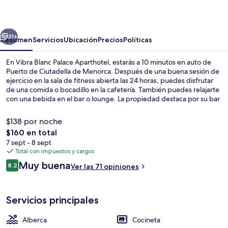
Palace
Aparthotel
erior
Siguiente
31+
Resumen
Servicios
Ubicación
Precios
Políticas
En Vibra Blanc Palace Aparthotel, estarás a 10 minutos en auto de
Puerto de Ciutadella de Menorca. Después de una buena sesión de
ejercicio en la sala de fitness abierta las 24 horas, puedes disfrutar
de una comida o bocadillo en la cafetería. También puedes relajarte
con una bebida en el bar o lounge. La propiedad destaca por su bar
junto a la alberca y su alberca al aire libre por temporada, al igual
que por sus departamentos con cocineta y microondas.
$138 por noche
El
$160 en total
precio
7 sept - 8 sept
Alberca al aire libre por temporada y s
total
Total con impuestos y cargos
es
Opiniones
Muy buena
8.2
Ver las 71 opiniones
de
8.2 de 10,
$160
Servicios principales
Alberca
Cocineta