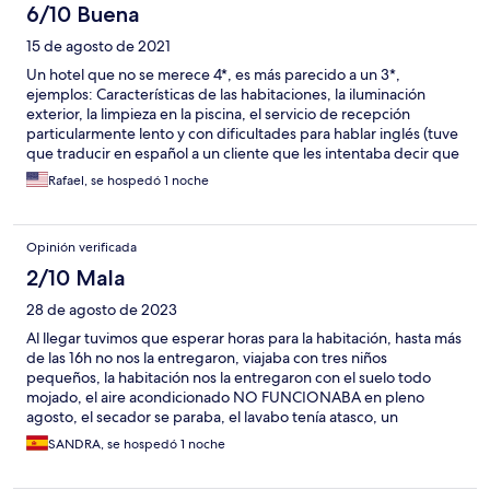
6/10 Buena
15 de agosto de 2021
Un hotel que no se merece 4*, es más parecido a un 3*,
ejemplos: Características de las habitaciones, la iluminación
exterior, la limpieza en la piscina, el servicio de recepción
particularmente lento y con dificultades para hablar inglés (tuve
que traducir en español a un cliente que les intentaba decir que
había aparcado el coche en la puerta (nada complicado de
Rafael, se hospedó 1 noche
entender😅), el socorrista tampoco hablaba nada
Opinión verificada
2/10 Mala
28 de agosto de 2023
Al llegar tuvimos que esperar horas para la habitación, hasta más
de las 16h no nos la entregaron, viajaba con tres niños
pequeños, la habitación nos la entregaron con el suelo todo
mojado, el aire acondicionado NO FUNCIONABA en pleno
agosto, el secador se paraba, el lavabo tenía atasco, un
auténtico KAOS, lo único bueno el personal de recepción, dos
SANDRA, se hospedó 1 noche
mujeres mayores que fueron muy amables, por lo demás NO!!!
No volveré