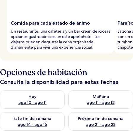
Comida para cada estado de ánimo
Paraíso
Un restaurante, una cafetería y un bar crean deliciosas
La zona 
opciones gastronómicas en este apartahotel. Los
con un s
viajeros pueden degustar la cena organizada
tumbona
diariamente para vivir una experiencia social.
chapotea
Opciones de habitación
Consulta la disponibilidad para estas fechas
Consulta la disponibilidad para hoy ago 10 - ago 11
Consulta la disponibilidad par
Hoy
Mañana
ago 10 - ago 11
ago 11 - ago 12
Consulta la disponibilidad para este fin de semana ago 14 - ag
Consulta la disponibilidad pa
Este fin de semana
Próximo fin de semana
ago 14 - ago 16
ago 21 - ago 23