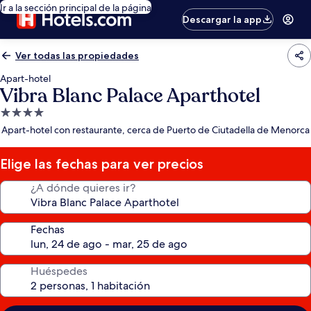
Ir a la sección principal de la página
Descargar la app
Ver todas las propiedades
Apart-hotel
Vibra Blanc Palace Aparthotel
Propiedad
de
Apart-hotel con restaurante, cerca de Puerto de Ciutadella de Menorca
4.0
estrellas
Elige las fechas para ver precios
¿A dónde quieres ir?
Fechas
Huéspedes