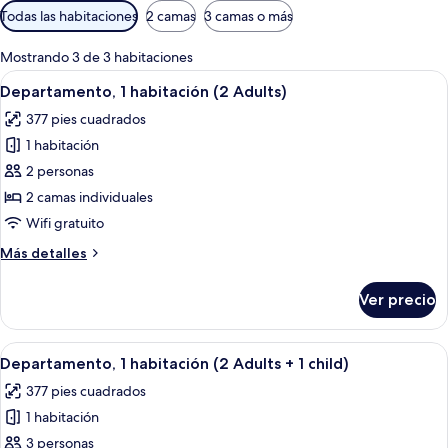
Filtros
Todas las habitaciones
2 camas
3 camas o más
disponibles
para
Mostrando 3 de 3 habitaciones
las
Abrir
Un balcón con una mesa redonda y sillas
11
Departamento, 1 habitación (2 Adults)
habitaciones
todas
377 pies cuadrados
las
1 habitación
fotos
de
2 personas
Departamento,
2 camas individuales
1
Wifi gratuito
habitación
Más
Más detalles
(2
detalles
Adults)
sobre
Ver precio
Departamento,
1
habitación
Abrir
Un balcón con una mesa redonda y sillas
11
(2
Departamento, 1 habitación (2 Adults + 1 child)
todas
Adults)
377 pies cuadrados
las
1 habitación
fotos
de
3 personas