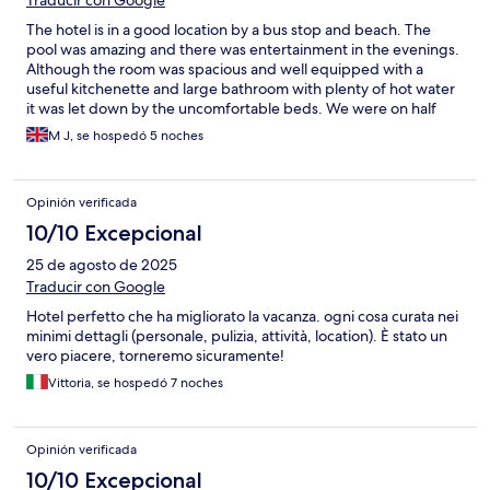
muchísimas habitaciones y una sola plancha de la ropa que solo
te dejan si das un depósito en metálico y al solo tener una la
The hotel is in a good location by a bus stop and beach. The
tenía otro huésped y fue imposible utilizarla durante los 3 días
pool was amazing and there was entertainment in the evenings.
que estuvimos ahí. En fin, el sitio necesita un lavado de cara en
Although the room was spacious and well equipped with a
todos los sentidos pero si no vas a pasar mucho tiempo en el
useful kitchenette and large bathroom with plenty of hot water
hotel no es la peor opción, aunque no lo recomendaría
it was let down by the uncomfortable beds. We were on half
board and although the breakfasts were excellent, the evening
M J, se hospedó 5 noches
meals were not so as the hot dishes were only just warm, and
the soups were tasteless. A good thing to mention is that
drinking water is included so this saves having to buy bottled
Opinión verificada
water which is the case in many other hotels.
10/10 Excepcional
25 de agosto de 2025
Traducir con Google
Hotel perfetto che ha migliorato la vacanza. ogni cosa curata nei
minimi dettagli (personale, pulizia, attività, location). È stato un
vero piacere, torneremo sicuramente!
Vittoria, se hospedó 7 noches
Opinión verificada
10/10 Excepcional