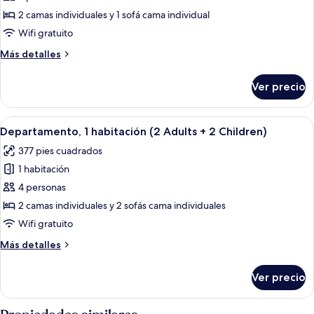
Departamento,
2 camas individuales y 1 sofá cama individual
1
Wifi gratuito
habitación
Más
Más detalles
(2
detalles
Adults
sobre
Ver precio
Departamento,
+
1
1
habitación
Abrir
Un balcón con una mesa redonda y sillas
child)
11
(2
Departamento, 1 habitación (2 Adults + 2 Children)
todas
Adults
377 pies cuadrados
+
las
1
1 habitación
fotos
child)
de
4 personas
Departamento,
2 camas individuales y 2 sofás cama individuales
1
Wifi gratuito
habitación
Más
Más detalles
(2
detalles
Adults
sobre
Ver precio
Departamento,
+
1
2
habitación