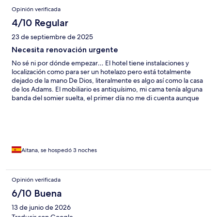
Opinión verificada
4/10 Regular
23 de septiembre de 2025
Necesita renovación urgente
No sé ni por dónde empezar… El hotel tiene instalaciones y
localización como para ser un hotelazo pero está totalmente
dejado de la mano De Dios, literalmente es algo así como la casa
de los Adams. El mobiliario es antiquísimo, mi cama tenía alguna
banda del somier suelta, el primer día no me di cuenta aunque
el colchón se hundía en algunas partes pero el día siguiente las
vi en el suelo. La bañera tiene marcas amarillas, no de suciedad,
sino de lo vieja que es… Las limpiadoras limpian todos los días, y
en general no tengo queja por esa parte aunque cuando
llegamos había telerañas en la habitación y no en el techo sino a
la altura de los ojos en la esquina de la habitación. Igualmente,
Aitana, se hospedó 3 noches
las toallas y sábanas no son de un hotel 4 estrellas, están
pasadísimas y en la cama una triste sábana finísima con la que
evidentemente tuvimos frío. En el armario había unas mantas
Opinión verificada
que tenían una pinta horrosa… Las piscinas son enormes pero lo
6/10 Buena
mismo, un mantenimiento nulo, las hamacas tienen como una
especie de tela y están totalmente ennegrecidas, no dan ganas
13 de junio de 2026
ni de sentarse ahí… Finalmente, el servicio es muy pobre, hay
Traducir con Google