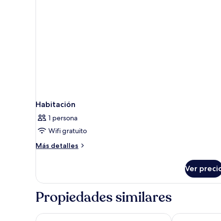
Habitación
1 persona
Wifi gratuito
Más
Más detalles
detalles
sobre
Ver preci
Habitación
Propiedades similares
Hotel Rzeszów
Holiday Inn E