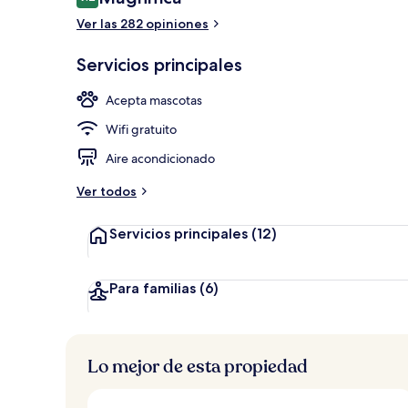
9.2 de 10,
Ver las 282 opiniones
Se sirven de
Servicios principales
Acepta mascotas
Wifi gratuito
Aire acondicionado
Ver todos
Servicios principales
(12)
Para familias
(6)
Lo mejor de esta propiedad