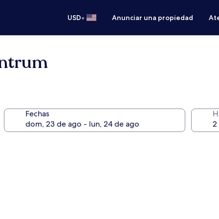
•
USD
Anunciar una propiedad
Ate
entrum
Fechas
H