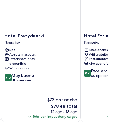
Hotel
Hotel
Hotel Prezydencki
Hotel Forum
Prezydencki
Forum
Rzeszów
Rzeszów
Rzeszów
Rzeszów
Spa
Estacionamiento gratis
Acepta mascotas
Wifi gratuito
Estacionamiento
Restaurantes
disponible
Aire acondicionado
Wifi gratuito
8.6
Excelente
8.6
8.2
Muy bueno
de
80 opiniones
8.2
de
111 opiniones
10,
10,
Excelente,
Muy
80
bueno,
opiniones
$73 por noche
$
111
El
$78 en total
opiniones
precio
12 ago - 13 ago
actual
Total con impuestos y cargos
Total con 
es
de