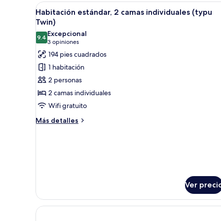
cama
Abrir
Habitación de hotel con dos cam
King
11
Habitación estándar, 2 camas individuales (typu
todas
size
Twin)
las
Excepcional
9.4
fotos
9.4 de 10
(3
3 opiniones
de
opiniones)
194 pies cuadrados
Habitación
1 habitación
estándar,
2 personas
2
2 camas individuales
camas
Wifi gratuito
individuales
(typu
Más
Más detalles
detalles
Twin)
sobre
Habitación
estándar,
2
camas
individuales
Ver preci
(typu
Twin)