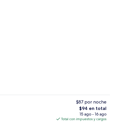
Ropa de cama de alta calidad y caja d
$87 por noche
El
$94 en total
precio
15 ago - 16 ago
sayunos, comidas, cenas y brunch
Exterior
total
Total con impuestos y cargos
es
de