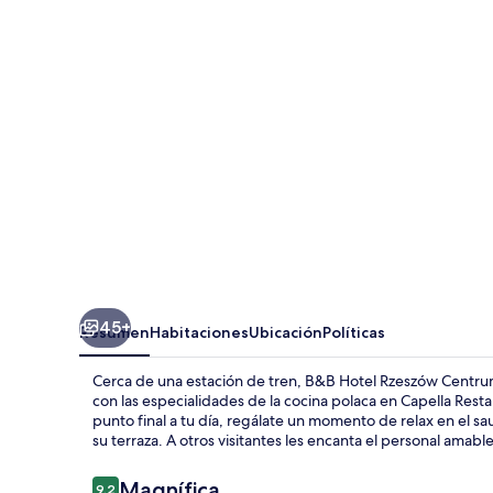
Rzeszów
Centrum
45+
Resumen
Habitaciones
Ubicación
Políticas
Cerca de una estación de tren, B&B Hotel Rzeszów Centru
con las especialidades de la cocina polaca en Capella Rest
punto final a tu día, regálate un momento de relax en el sa
su terraza. A otros visitantes les encanta el personal amable
Opiniones
Magnífica
9.2