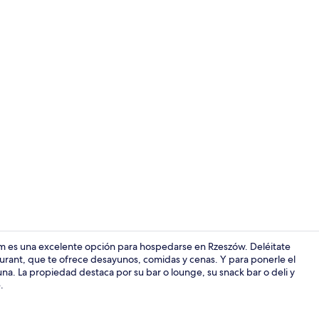
Interior
m es una excelente opción para hospedarse en Rzeszów. Deléitate
aurant, que te ofrece desayunos, comidas y cenas. Y para ponerle el
una. La propiedad destaca por su bar o lounge, su snack bar o deli y
Se sirven de
.