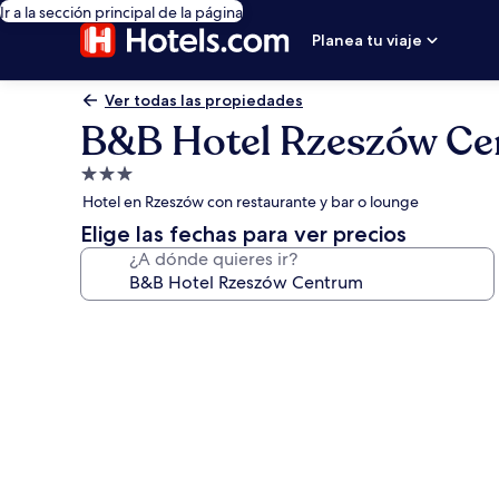
Ir a la sección principal de la página
Planea tu viaje
Ver todas las propiedades
B&B Hotel Rzeszów C
Propiedad
de
Hotel en Rzeszów con restaurante y bar o lounge
3.0
Elige las fechas para ver precios
estrellas
¿A dónde quieres ir?
Galería
de
fotos
de
B&B
Hotel