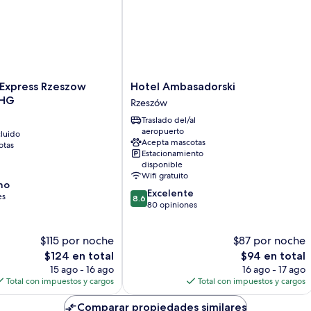
Hotel
 Express Rzeszow
Hotel Ambasadorski
Ambasadorski
IHG
Rzeszów
Rzeszów
Traslado del/al
aeropuerto
luido
Acepta mascotas
otas
Estacionamiento
disponible
Wifi gratuito
no
8.6
Excelente
es
8.6
de
80 opiniones
10,
Excelente,
$115 por noche
$87 por noche
80
El
opiniones
El
$124 en total
$94 en total
precio
precio
15 ago - 16 ago
16 ago - 17 ago
actual
actual
Total con impuestos y cargos
Total con impuestos y cargos
es
es
de
de
Comparar propiedades similares