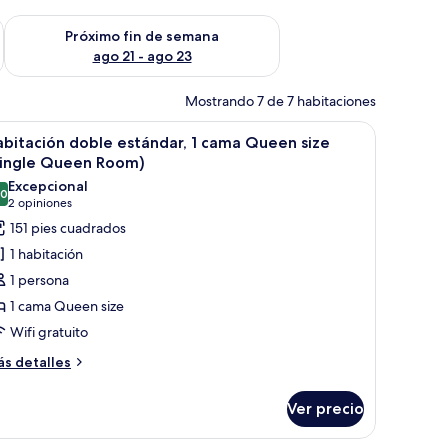
fin de semana ago 14 - ago 16
Consulta la disponibilidad para el próximo fin de semana ago
Próximo fin de semana
ago 21 - ago 23
Mostrando 7 de 7 habitaciones
scritorio con teléfono, una silla, televisión y una ventana con cortinas.
brir
Habitación de hotel con una cama grande, un e
7
bitación doble estándar, 1 cama Queen size
odas
Single Queen Room)
s
Excepcional
.0
otos
10.0 de 10
(2
2 opiniones
e
opiniones)
151 pies cuadrados
abitación
1 habitación
oble
1 persona
stándar,
1 cama Queen size
Wifi gratuito
ama
ueen
ás
s detalles
talles
ize
bre
Single
Ver precio
bitación
ueen
ble