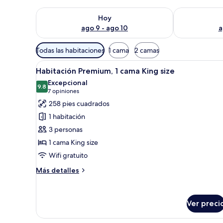
Consulta la disponibilidad para hoy ago 9 - ago 10
Consulta la d
Hoy
ago 9 - ago 10
a
Filtros
Todas las habitaciones
1 cama
2 camas
disponibles
Abrir
Una cama con dosel, un tablero
para
13
Habitación Premium, 1 cama King size
todas
las
Excepcional
las
9.8
habitaciones
9.8 de 10
(7
7 opiniones
fotos
opiniones)
258 pies cuadrados
de
1 habitación
Habitación
3 personas
Premium,
1 cama King size
1
Wifi gratuito
cama
King
Más
Más detalles
size
detalles
sobre
Habitación
Ver preci
Premium,
1