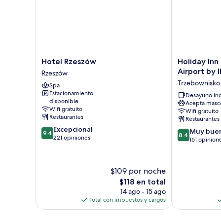
Hotel
Holiday
Hotel Rzeszów
Holiday Inn
Rzeszów
Inn
Airport by 
Rzeszów
Rzeszów
Express
Trzebownisko
Spa
Rzeszow
Estacionamiento
Airport
Desayuno inc
disponible
Acepta masc
by
Wifi gratuito
Wifi gratuito
IHG
Restaurantes
Restaurantes
Trzebownisko
9.4
Excepcional
8.4
Muy bue
9.4
8.4
de
221 opiniones
de
161 opinion
10,
10,
Excepcional,
Muy
221
bueno,
$109 por noche
opiniones
161
El
$118 en total
opiniones
precio
14 ago - 15 ago
actual
Total con impuestos y cargos
es
de