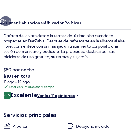
erior
Siguiente
53+
Resumen
Habitaciones
Ubicación
Políticas
Disfruta de la vista desde la terraza del último piso cuando te
hospedes en DarZahia. Después de refrescarte en la alberca al aire
libre, consiéntete con un masaje, un tratamiento corporal o una
sesión de manicure y pedicure. La propiedad destaca por sus
bicicletas de uso gratuito, su terraza y su jardín.
$89 por noche
El
$101 en total
precio
11 ago - 12 ago
Lounge
total
Total con impuestos y cargos
es
Opiniones
Excelente
8.6
Ver las 7 opiniones
de
8.6 de 10,
$101
Servicios principales
Alberca
Desayuno incluido