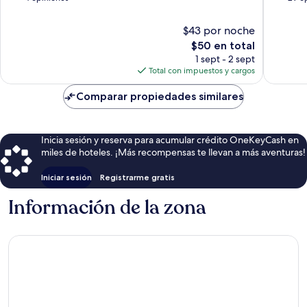
10,
10,
Excelente,
Excepcio
$43 por noche
4
29
El
$50 en total
opiniones
opinion
precio
1 sept - 2 sept
actual
Total con impuestos y cargos
es
de
Comparar propiedades similares
$50
Inicia sesión y reserva para acumular crédito OneKeyCash en
miles de hoteles. ¡Más recompensas te llevan a más aventuras!
Iniciar sesión
Registrarme gratis
Información de la zona