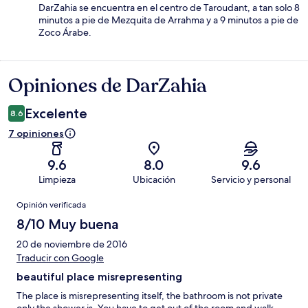
DarZahia se encuentra en el centro de Taroudant, a tan solo 8
minutos a pie de Mezquita de Arrahma y a 9 minutos a pie de
Zoco Árabe.
Opiniones de DarZahia
Opiniones
Excelente
8.6
7 opiniones
9.6
8.0
9.6
Limpieza
Ubicación
Servicio y personal
Opiniones
Opinión verificada
8/10 Muy buena
20 de noviembre de 2016
Traducir con Google
beautiful place misrepresenting
The place is misrepresenting itself, the bathroom is not private