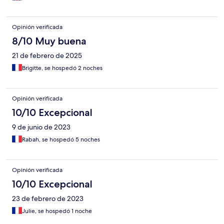
superb. The accommodation itself is beautiful and the roof
terrace garden was in full bloom. It is a great place to relax and
enjoy following a day in the mountains or the souk. In the
Opinión verificada
evening we ate in the drawing room in front of a log fire, and
the riad had candles lit throughout, very romantic and
8/10 Muy buena
atmospheric. Many thanks to everyone there for a fantastic stay.
21 de febrero de 2025
Brigitte, se hospedó 2 noches
Opinión verificada
10/10 Excepcional
9 de junio de 2023
Rabah, se hospedó 5 noches
Opinión verificada
10/10 Excepcional
23 de febrero de 2023
Julie, se hospedó 1 noche