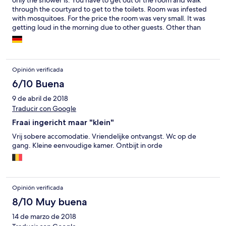
only the shower is. You have to get out of the room and walk
through the courtyard to get to the toilets. Room was infested
with mosquitoes. For the price the room was very small. It was
getting loud in the morning due to other guests. Other than
that the design is gorgeous proving great taste, the gardens
were wonderful. Reservations/directions were efficient even
though this was a last minute booking. Probably peaceful only if
you rent the entire dar for yourself.
Opinión verificada
6/10 Buena
9 de abril de 2018
Traducir con Google
Fraai ingericht maar "klein"
Vrij sobere accomodatie. Vriendelijke ontvangst. Wc op de
gang. Kleine eenvoudige kamer. Ontbijt in orde
Opinión verificada
8/10 Muy buena
14 de marzo de 2018