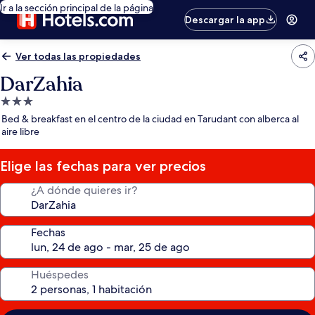
Ir a la sección principal de la página
Descargar la app
Ver todas las propiedades
DarZahia
Propiedad
de
Bed & breakfast en el centro de la ciudad en Tarudant con alberca al
3.0
aire libre
estrellas
Elige las fechas para ver precios
¿A dónde quieres ir?
Fechas
Huéspedes