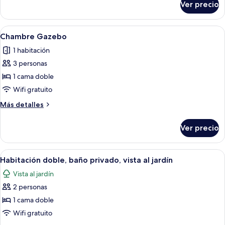
Ver precio
Habitación
doble
Abrir
Una habitación pequeña y tenuemente 
3
Chambre Gazebo
todas
1 habitación
las
3 personas
fotos
de
1 cama doble
Chambre
Wifi gratuito
Gazebo
Más
Más detalles
detalles
sobre
Ver precio
Chambre
Gazebo
Abrir
Un baño con un lavamanos blanco, un 
2
Habitación doble, baño privado, vista al jardín
todas
Vista al jardín
las
2 personas
fotos
de
1 cama doble
Habitación
Wifi gratuito
doble,