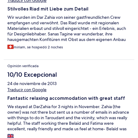
Traducir con Google
Stilvolles Riad mit Liebe zum Detail
Wir wurden im Dar Zahia von seiner gastfreundlichen Crew
empfangen und verwöhnt. Das Riad wurde mit regionalen
Materialien erbaut und stilvoll eingerichtet - ein Erlebnis, auch
für Designliebhaber. Sanas Tagine war wunderbar, ihre
hausgemachten Konfitüren mit Obst aus dem eigenen Anbau
ein Genuss.
miriam, se hospedó 2 noches
Opinión verificada
10/10 Excepcional
24 de noviembre de 2013
Traducir con Google
Fantastic relaxing accommodation with great staff
We stayed at DarZahia for 3 nights in November. Zahia (the
owner) was not there but sent us a number of emails in advance
with things to do in Taroudant and the vicinity, which was really
helpful. The staff working there Belaïd and Fatima were
excellent, really friendly and made us feel at home- Belaïd was
really helpful showing us around town and Fatima's food was