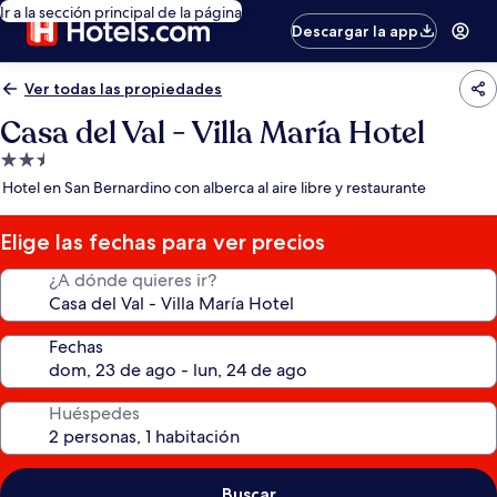
Ir a la sección principal de la página
Descargar la app
Ver todas las propiedades
Casa del Val - Villa María Hotel
Propiedad
de
Hotel en San Bernardino con alberca al aire libre y restaurante
2.5
estrellas
Elige las fechas para ver precios
¿A dónde quieres ir?
Fechas
Huéspedes
Buscar