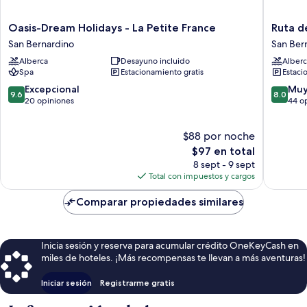
Oasis-
Ruta
Oasis-Dream Holidays - La Petite France
Ruta de
Dream
del
San Bernardino
San Ber
Holidays
Sol
Alberca
Desayuno incluido
Alberc
-
San
Spa
Estacionamiento gratis
Estaci
La
Bernard
Petite
9.6
8.0
Excepcional
Muy
9.6
8.0
France
de
de
20 opiniones
44 o
San
10,
10,
Bernardino
Excepcional,
Muy
$88 por noche
20
bueno,
opiniones
El
44
$97 en total
precio
opinion
8 sept - 9 sept
actual
Total con impuestos y cargos
es
de
Comparar propiedades similares
$97
Inicia sesión y reserva para acumular crédito OneKeyCash en
miles de hoteles. ¡Más recompensas te llevan a más aventuras!
Iniciar sesión
Registrarme gratis