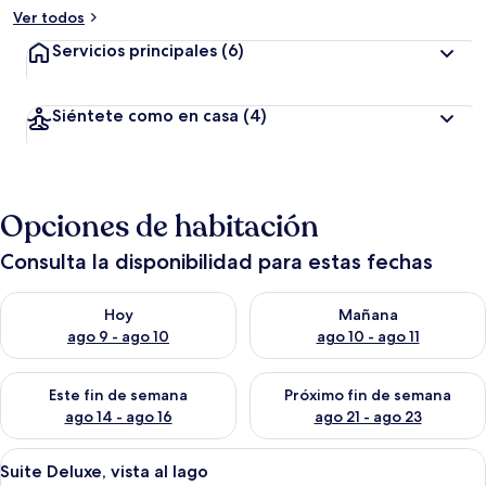
Ver todos
Servicios principales
(6)
Siéntete como en casa
(4)
Opciones de habitación
Consulta la disponibilidad para estas fechas
Consulta la disponibilidad para hoy ago 9 - ago 10
Consulta la disponibilidad par
Hoy
Mañana
ago 9 - ago 10
ago 10 - ago 11
Consulta la disponibilidad para este fin de semana ago 14 - ag
Consulta la disponibilidad pa
Este fin de semana
Próximo fin de semana
ago 14 - ago 16
ago 21 - ago 23
Abrir
Un dormitorio con una cama grande, un 
4
Suite Deluxe, vista al lago
todas