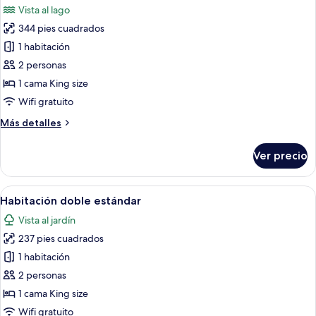
Vista al lago
las
344 pies cuadrados
fotos
de
1 habitación
Suite
2 personas
Deluxe,
1 cama King size
vista
Wifi gratuito
al
Más
Más detalles
lago
detalles
sobre
Ver precio
Suite
Deluxe,
vista
Abrir
Un dormitorio ordenado con una cama
4
al
Habitación doble estándar
todas
lago
Vista al jardín
las
237 pies cuadrados
fotos
de
1 habitación
Habitación
2 personas
doble
1 cama King size
estándar
Wifi gratuito