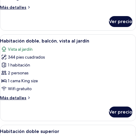
Más
Más detalles
detalles
sobre
Ver precio
Habitación
doble
estándar
Abrir
Una cama con dosel, colchón blanco y 
4
Habitación doble, balcón, vista al jardín
todas
Vista al jardín
las
344 pies cuadrados
fotos
de
1 habitación
Habitación
2 personas
doble,
1 cama King size
balcón,
Wifi gratuito
vista
Más
Más detalles
al
detalles
jardín
sobre
Ver precio
Habitación
doble,
balcón,
Abrir
Una cama con dosel y vistas al exterio
4
vista
Habitación doble superior
todas
al