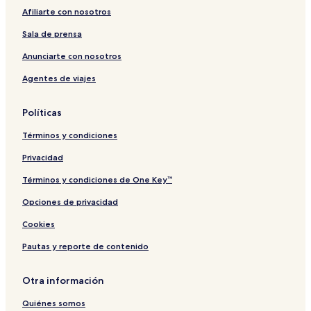
r
t
L
Afiliarte con nosotros
o
e
a
-
l
P
Sala de prensa
B
e
o
t
Anunciarte con nosotros
u
i
Agentes de viajes
t
t
i
e
q
F
Políticas
u
r
e
a
Términos y condiciones
H
n
o
c
Privacidad
t
e
e
Términos y condiciones de One Key™
l
Opciones de privacidad
Cookies
Pautas y reporte de contenido
Otra información
Quiénes somos