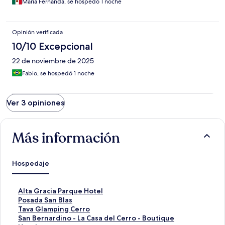
Maria Fernanda, se hospedó 1 noche
Opinión verificada
10/10 Excepcional
22 de noviembre de 2025
Fabio, se hospedó 1 noche
Ver 3 opiniones
Más información
Hospedaje
E
Alta Gracia Parque Hotel
n
E
Posada San Blas
l
n
E
Tava Glamping Cerro
a
l
n
E
San Bernardino - La Casa del Cerro - Boutique