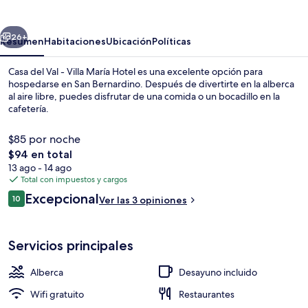
Val
-
erior
Siguiente
Villa
26+
Resumen
Habitaciones
Ubicación
Políticas
María
Casa del Val - Villa María Hotel es una excelente opción para
Hotel
hospedarse en San Bernardino. Después de divertirte en la alberca
al aire libre, puedes disfrutar de una comida o un bocadillo en la
cafetería.
$85 por noche
El
$94 en total
precio
13 ago - 14 ago
total
Total con impuestos y cargos
Exterior
es
Opiniones
Excepcional
10
Ver las 3 opiniones
de
10 de 10,
$94
Servicios principales
Alberca
Desayuno incluido
Wifi gratuito
Restaurantes