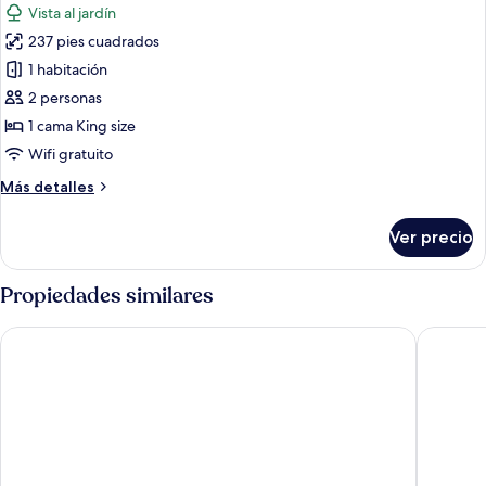
Vista al jardín
jardín
las
237 pies cuadrados
fotos
de
1 habitación
Habitación
2 personas
doble
1 cama King size
superior
Wifi gratuito
Más
Más detalles
detalles
sobre
Ver precio
Habitación
doble
superior
Propiedades similares
Oasis-Dream Holidays - La Petite France
Ruta del 