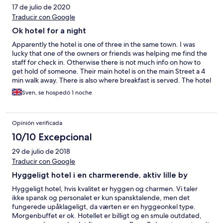
17 de julio de 2020
Traducir con Google
Ok hotel for a night
Apparently the hotel is one of three in the same town. I was
lucky that one of the owners or friends was helping me find the
staff for check in. Otherwise there is not much info on how to
get hold of someone. Their main hotel is on the main Street a 4
min walk away. There is also where breakfast is served. The hotel
was ok and cheap enough for a pitstop for a night.
Sven, se hospedó 1 noche
Opinión verificada
10/10 Excepcional
29 de julio de 2018
Traducir con Google
Hyggeligt hotel i en charmerende, aktiv lille by
Hyggeligt hotel, hvis kvalitet er hyggen og charmen. Vi taler
ikke spansk og personalet er kun spansktalende, men det
fungerede upåklageligt, da værten er en hyggeonkel type.
Morgenbuffet er ok. Hotellet er billigt og en smule outdated,