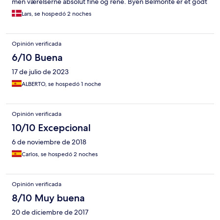
men værelserne absolut fine og rene. Byen Belmonte er et godt
udgangspunkt for vandreferie med mulighed for flere dagture
Lars, se hospedó 2 noches
direkte fra hotellet uden at skulle køre. Parkering på gaden er
uden problemer.
Opinión verificada
6/10 Buena
17 de julio de 2023
ALBERTO, se hospedó 1 noche
Opinión verificada
10/10 Excepcional
6 de noviembre de 2018
Carlos, se hospedó 2 noches
Opinión verificada
8/10 Muy buena
20 de diciembre de 2017