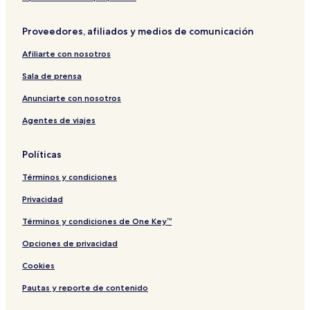
r
e
a
c
A
o
a
i
m
ó
l
s
Proveedores, afiliados y medios de comunicación
v
o
n
b
o
a
r
R
a
n
Afiliarte con nosotros
t
o
e
a
e
s
a
d
Sala de prensa
l
e
B
Anunciarte con nosotros
e
Agentes de viajes
l
m
o
Políticas
n
t
Términos y condiciones
e
Privacidad
Términos y condiciones de One Key™
Opciones de privacidad
Cookies
Pautas y reporte de contenido