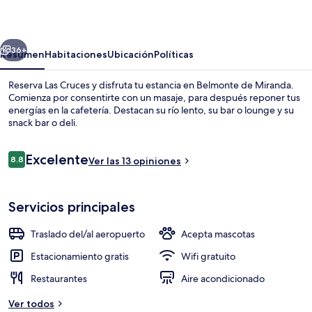
erior
Siguiente
36+
Resumen
Habitaciones
Ubicación
Políticas
Reserva Las Cruces y disfruta tu estancia en Belmonte de Miranda.
Comienza por consentirte con un masaje, para después reponer tus
energías en la cafetería. Destacan su río lento, su bar o lounge y su
snack bar o deli.
Opiniones
Excelente
8.8
Ver las 13 opiniones
8.8 de 10,
Televisión
Servicios principales
Traslado del/al aeropuerto
Acepta mascotas
Estacionamiento gratis
Wifi gratuito
Restaurantes
Aire acondicionado
Ver todos