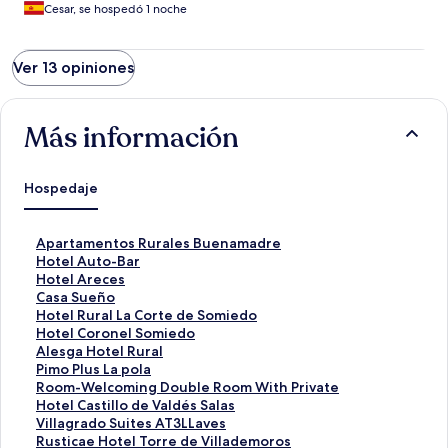
Cesar, se hospedó 1 noche
Ver 13 opiniones
Más información
Hospedaje
E
Apartamentos Rurales Buenamadre
n
E
Hotel Auto-Bar
l
n
E
Hotel Areces
a
l
n
E
Casa Sueño
c
a
l
n
E
Hotel Rural La Corte de Somiedo
e
c
a
l
n
E
Hotel Coronel Somiedo
p
e
c
a
l
n
E
Alesga Hotel Rural
a
p
e
c
a
l
n
E
Pimo Plus La pola
r
a
p
e
c
a
l
n
E
Room-Welcoming Double Room With Private
a
r
a
p
e
c
a
l
n
E
Hotel Castillo de Valdés Salas
a
a
r
a
p
e
c
a
l
n
E
Villagrado Suites AT3LLaves
b
a
a
r
a
p
e
c
a
l
n
E
Rusticae Hotel Torre de Villademoros