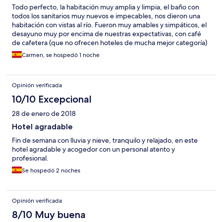
Todo perfecto, la habitación muy amplia y limpia, el baño con
todos los sanitarios muy nuevos e impecables, nos dieron una
habitación con vistas al río. Fueron muy amables y simpáticos, el
desayuno muy por encima de nuestras expectativas, con café
de cafetera (que no ofrecen hoteles de mucha mejor categoría)
y una amplia oferta de bollería, embutidos, bocadillitos salados,
Carmen, se hospedó 1 noche
fruta... La relación precio / calidad inmejorable. Repetiremos
seguro
Opinión verificada
10/10 Excepcional
28 de enero de 2018
Hotel agradable
Fin de semana con lluvia y nieve, tranquilo y relajado, en este
hotel agradable y acogedor con un personal atento y
profesional.
Se hospedó 2 noches
Opinión verificada
8/10 Muy buena