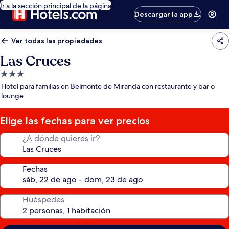
Ir a la sección principal de la página
Descargar la app
Ver todas las propiedades
Las Cruces
Propiedad
de
Hotel para familias en Belmonte de Miranda con restaurante y bar o
3.0
lounge
estrellas
Elige las fechas para ver precios
¿A dónde quieres ir?
Fechas
Huéspedes