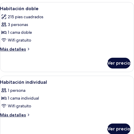
las
Abrir
Minibar, caja de seguridad en la habita
18
Habitación doble
habitaciones
todas
215 pies cuadrados
las
3 personas
fotos
de
1 cama doble
Habitación
Wifi gratuito
doble
Más
Más detalles
detalles
sobre
Ver precio
Habitación
doble
Abrir
Minibar, caja de seguridad en la habita
16
Habitación individual
todas
1 persona
las
1 cama individual
fotos
de
Wifi gratuito
Habitación
Más
Más detalles
individual
detalles
sobre
Ver precio
Habitación