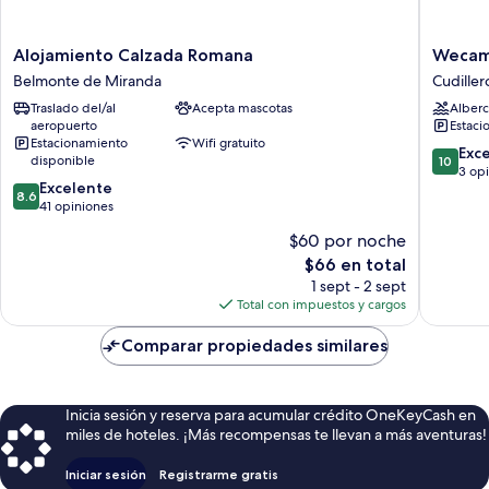
Alojamiento
Wecam
Alojamiento Calzada Romana
Wecamp
Calzada
Cudiller
Belmonte de Miranda
Cudiller
Romana
Cudiller
Traslado del/al
Acepta mascotas
Alberc
Belmonte
aeropuerto
Estaci
de
Estacionamiento
Wifi gratuito
Miranda
10.0
Exc
disponible
10
de
3 op
8.6
Excelente
10,
8.6
de
41 opiniones
Excepcio
10,
3
$60 por noche
Excelente,
opinion
El
$66 en total
41
precio
opiniones
1 sept - 2 sept
actual
Total con impuestos y cargos
es
de
Comparar propiedades similares
$66
Inicia sesión y reserva para acumular crédito OneKeyCash en
miles de hoteles. ¡Más recompensas te llevan a más aventuras!
Iniciar sesión
Registrarme gratis