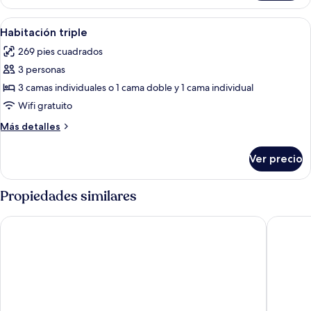
individual
Abrir
Minibar, caja de seguridad en la habita
16
Habitación triple
todas
269 pies cuadrados
las
3 personas
fotos
de
3 camas individuales o 1 cama doble y 1 cama individual
Habitación
Wifi gratuito
triple
Más
Más detalles
detalles
sobre
Ver precio
Habitación
triple
Propiedades similares
Alojamiento Calzada Romana
Wecamp 