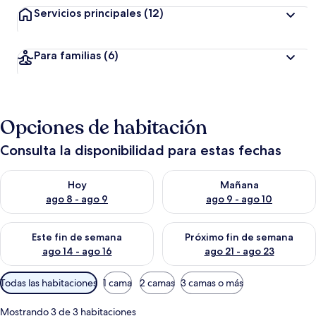
Servicios principales
(12)
Para familias
(6)
Opciones de habitación
Consulta la disponibilidad para estas fechas
Consulta la disponibilidad para hoy ago 8 - ago 9
Consulta la disponibilidad pa
Hoy
Mañana
ago 8 - ago 9
ago 9 - ago 10
Consulta la disponibilidad para este fin de semana ago 14 - ag
Consulta la disponibilidad pa
Este fin de semana
Próximo fin de semana
ago 14 - ago 16
ago 21 - ago 23
Filtros
Todas las habitaciones
1 cama
2 camas
3 camas o más
disponibles
para
Mostrando 3 de 3 habitaciones