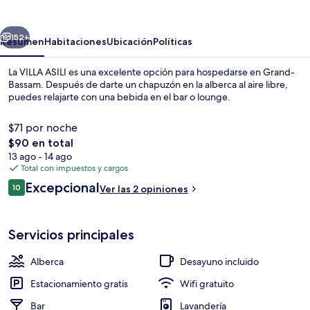
ASILI
erior
Siguiente
152+
Resumen
Habitaciones
Ubicación
Políticas
La VILLA ASILI es una excelente opción para hospedarse en Grand-
Bassam. Después de darte un chapuzón en la alberca al aire libre,
puedes relajarte con una bebida en el bar o lounge.
$71 por noche
El
$90 en total
precio
13 ago - 14 ago
total
Total con impuestos y cargos
es
Opiniones
Excepcional
Caja de seguridad en la habitación y wi
10
Ver las 2 opiniones
de
10 de 10,
$90
Servicios principales
Alberca
Desayuno incluido
Estacionamiento gratis
Wifi gratuito
Bar
Lavandería