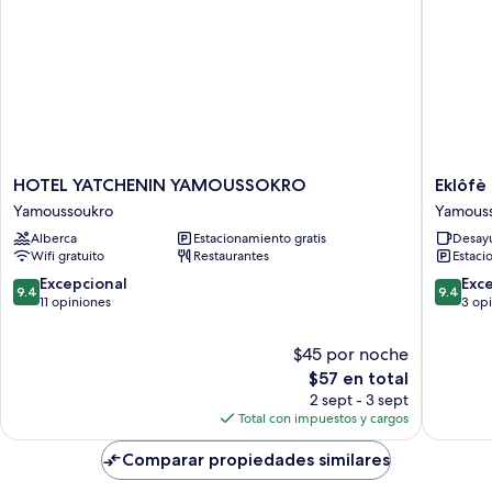
la
alberca
HOTEL
Eklôfè
HOTEL YATCHENIN YAMOUSSOKRO
Eklôfè
YATCHENIN
Bungal
Yamoussoukro
Yamous
YAMOUSSOKRO
Hôtel
Alberca
Estacionamiento gratis
Desayu
Yamoussoukro
Yamous
Wifi gratuito
Restaurantes
Estaci
9.4
9.4
Excepcional
Exc
9.4
9.4
de
de
11 opiniones
3 op
10,
10,
Excepcional,
Excepcio
$45 por noche
11
3
El
$57 en total
opiniones
opinion
precio
2 sept - 3 sept
actual
Total con impuestos y cargos
es
de
Comparar propiedades similares
$57