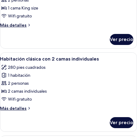
2 personas
doble
1 cama King size
Premium
Wifi gratuito
Más
Más detalles
detalles
sobre
Ver precio
Habitación
doble
Premium
Abrir
Habitación de hotel con dos camas, arm
7
Habitación clásica con 2 camas individuales
todas
280 pies cuadrados
las
1 habitación
fotos
de
2 personas
Habitación
2 camas individuales
clásica
Wifi gratuito
con
Más
Más detalles
2
detalles
camas
sobre
Ver precio
Habitación
individuales
clásica
con