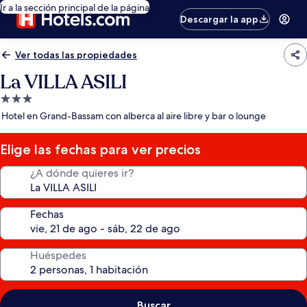
Ir a la sección principal de la página
Descargar la app
Ver todas las propiedades
La VILLA ASILI
Propiedad
de
Hotel en Grand-Bassam con alberca al aire libre y bar o lounge
3.0
estrellas
Elige las fechas para ver precios
¿A dónde quieres ir?
Fechas
Huéspedes
Buscar