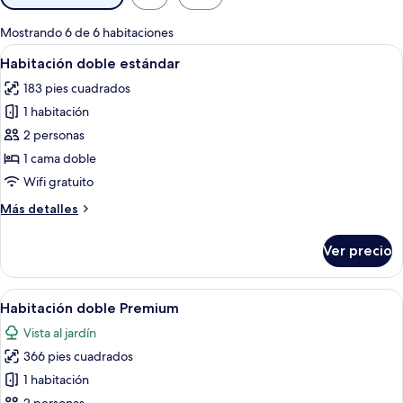
disponibles
para
Mostrando 6 de 6 habitaciones
las
Abrir
Una cama bien tendida con sábanas bl
14
Habitación doble estándar
habitaciones
todas
183 pies cuadrados
las
1 habitación
fotos
de
2 personas
Habitación
1 cama doble
doble
Wifi gratuito
estándar
Más
Más detalles
detalles
sobre
Ver precio
Habitación
doble
estándar
Abrir
Habitación de hotel con cama de mader
29
Habitación doble Premium
todas
Vista al jardín
las
366 pies cuadrados
fotos
de
1 habitación
Habitación