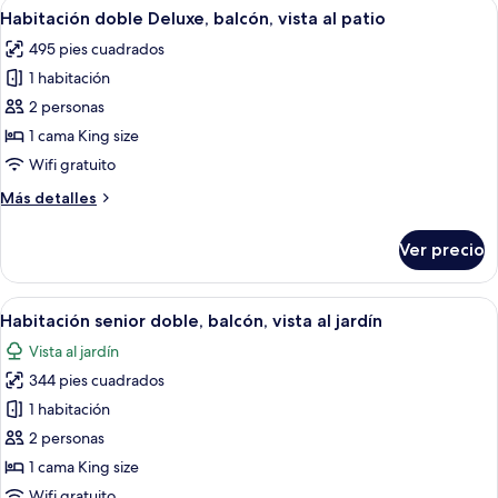
Abrir
Una habitación de hotel con cama, escri
17
2
Habitación doble Deluxe, balcón, vista al patio
todas
camas
495 pies cuadrados
individuales
las
1 habitación
fotos
de
2 personas
Habitación
1 cama King size
doble
Wifi gratuito
Deluxe,
Más
Más detalles
balcón,
detalles
vista
sobre
Ver precio
Habitación
al
doble
patio
Deluxe,
Abrir
Una habitación de hotel con una cama, 
12
balcón,
Habitación senior doble, balcón, vista al jardín
todas
vista
Vista al jardín
al
las
patio
344 pies cuadrados
fotos
de
1 habitación
Habitación
2 personas
senior
1 cama King size
doble,
Wifi gratuito