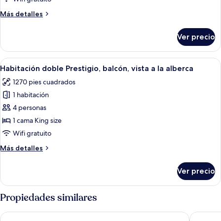
balcón,
Más
Más detalles
vista
detalles
al
sobre
Ver precio
jardín
Habitación
senior
doble,
Abrir
Una habitación de hotel moderna con 
26
balcón,
Habitación doble Prestigio, balcón, vista a la alberca
todas
vista
1270 pies cuadrados
al
las
jardín
1 habitación
fotos
de
4 personas
Habitación
1 cama King size
doble
Wifi gratuito
Prestigio,
Más
Más detalles
balcón,
detalles
vista
sobre
Ver precio
Habitación
a
doble
la
Prestigio,
Propiedades similares
alberca
balcón,
vista
HOTEL YATCHENIN YAMOUSSOKRO
Eklôfè B
a