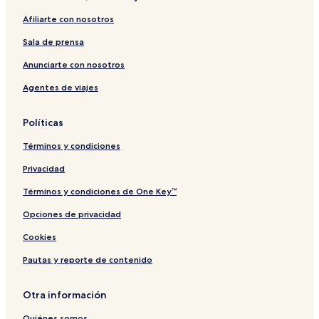
a
K
l
s
Afiliarte con nosotros
s
B
a
s
H
m
Sala de prensa
a
m
Anunciarte con nosotros
Agentes de viajes
Políticas
Términos y condiciones
Privacidad
Términos y condiciones de One Key™
Opciones de privacidad
Cookies
Pautas y reporte de contenido
Otra información
Quiénes somos