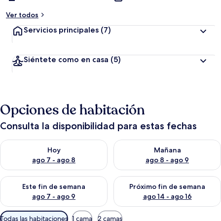
Ver todos
Servicios principales
(7)
Siéntete como en casa
(5)
Opciones de habitación
Consulta la disponibilidad para estas fechas
Consulta la disponibilidad para hoy ago 7 - ago 8
Consulta la disponibilidad pa
Hoy
Mañana
ago 7 - ago 8
ago 8 - ago 9
Consulta la disponibilidad para este fin de semana ago 7 - ag
Consulta la disponibilidad par
Este fin de semana
Próximo fin de semana
ago 7 - ago 9
ago 14 - ago 16
Filtros
Todas las habitaciones
1 cama
2 camas