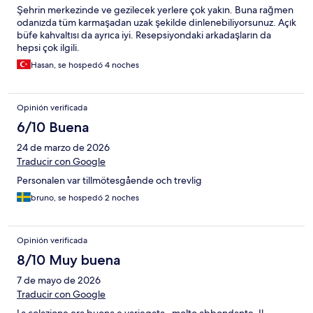
Şehrin merkezinde ve gezilecek yerlere çok yakın. Buna rağmen
odanızda tüm karmaşadan uzak şekilde dinlenebiliyorsunuz. Açık
büfe kahvaltısı da ayrıca iyi. Resepsiyondaki arkadaşların da
hepsi çok ilgili.
Hasan, se hospedó 4 noches
Opinión verificada
6/10 Buena
24 de marzo de 2026
Traducir con Google
Personalen var tillmötesgående och trevlig
bruno, se hospedó 2 noches
Opinión verificada
8/10 Muy buena
7 de mayo de 2026
Traducir con Google