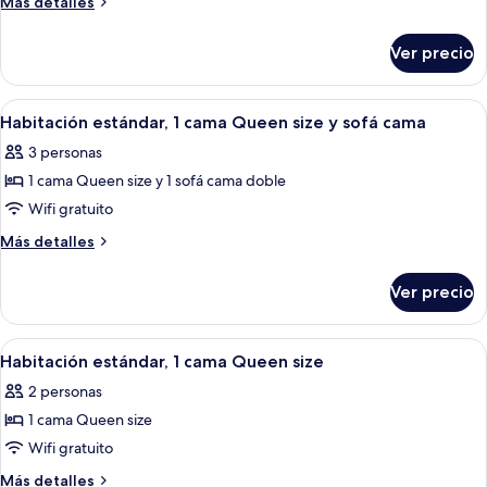
Más
Más detalles
estándar,
detalles
sobre
2
Ver precio
Habitación
camas
estándar,
individuales
2
Abrir
Una habitación de hotel con una cama, 
4
camas
Habitación estándar, 1 cama Queen size y sofá cama
todas
individuales
3 personas
las
1 cama Queen size y 1 sofá cama doble
fotos
de
Wifi gratuito
Habitación
Más
Más detalles
estándar,
detalles
sobre
1
Ver precio
Habitación
cama
estándar,
Queen
1
Abrir
Una habitación de hotel con cama, mesi
4
size
cama
Habitación estándar, 1 cama Queen size
todas
Queen
y
2 personas
size
las
sofá
y
1 cama Queen size
fotos
cama
sofá
de
Wifi gratuito
cama
Habitación
Más
Más detalles