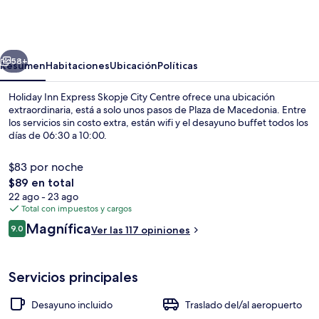
Inn
Express
Skopje
erior
Siguiente
City
58+
Resumen
Habitaciones
Ubicación
Políticas
Centre
Holiday Inn Express Skopje City Centre ofrece una ubicación
extraordinaria, está a solo unos pasos de Plaza de Macedonia. Entre
los servicios sin costo extra, están wifi y el desayuno buffet todos los
días de 06:30 a 10:00.
$83 por noche
El
$89 en total
precio
22 ago - 23 ago
total
Total con impuestos y cargos
Terraza o patio
es
Opiniones
Magnífica
9.0
Ver las 117 opiniones
de
9.0 de 10,
$89
Servicios principales
Desayuno incluido
Traslado del/al aeropuerto