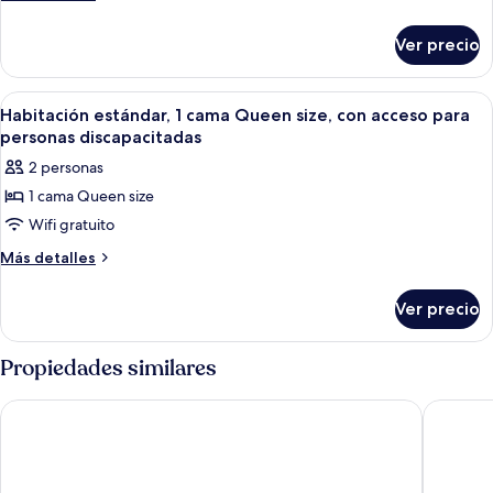
estándar,
detalles
sobre
1
Ver precio
Habitación
cama
estándar,
Queen
1
Abrir
Una habitación de hotel con un armar
3
size
cama
Habitación estándar, 1 cama Queen size, con acceso para
todas
Queen
personas discapacitadas
size
las
2 personas
fotos
1 cama Queen size
de
Wifi gratuito
Habitación
estándar,
Más
Más detalles
detalles
1
sobre
cama
Ver precio
Habitación
Queen
estándar,
size,
1
Propiedades similares
cama
con
Queen
acceso
DoubleTree by Hilton Skopje
Hotel D
size,
para
con
personas
acceso
para
discapacitadas