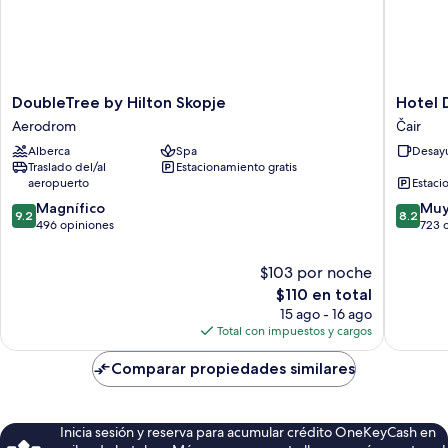
personas
discapacitadas
DoubleTree
Hotel
DoubleTree by Hilton Skopje
Hotel
by
De
Aerodrom
Čair
Hilton
KOKA
Alberca
Spa
Desayu
Skopje
Čair
Traslado del/al
Estacionamiento gratis
Aerodrom
aeropuerto
Estaci
9.2
8.2
Magnífico
Muy
9.2
8.2
de
de
496 opiniones
723 
10,
10,
Magnífico,
Muy
$103 por noche
496
bueno,
El
$110 en total
opiniones
723
precio
15 ago - 16 ago
opinion
actual
Total con impuestos y cargos
es
de
Comparar propiedades similares
$110
Inicia sesión y reserva para acumular crédito OneKeyCash en