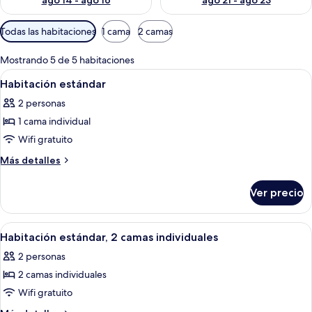
ago 14 - ago 16
ago 21 - ago 23
Filtros
Todas las habitaciones
1 cama
2 camas
disponibles
para
Mostrando 5 de 5 habitaciones
las
Abrir
Una habitación de hotel con un armar
3
Habitación estándar
habitaciones
todas
2 personas
las
1 cama individual
fotos
de
Wifi gratuito
Habitación
Más
Más detalles
estándar
detalles
sobre
Ver precio
Habitación
estándar
Abrir
Habitación de hotel con dos camas, un e
4
Habitación estándar, 2 camas individuales
todas
2 personas
las
2 camas individuales
fotos
de
Wifi gratuito
Habitación