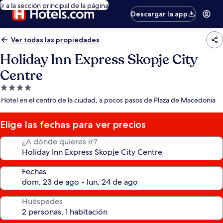
Ir a la sección principal de la página
Descargar la app
Ver todas las propiedades
Holiday Inn Express Skopje City
Centre
Propiedad
de
Hotel en el centro de la ciudad, a pocos pasos de Plaza de Macedonia
4.0
estrellas
Elige las fechas para ver precios
¿A dónde quieres ir?
Fechas
Huéspedes