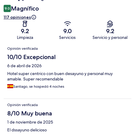
Magnífico
9.0
117 opiniones
9.2
9.0
9.2
Limpieza
Servicios
Servicio y personal
Opiniones
Opinión verificada
10/10 Excepcional
6 de abril de 2026
Hotel super centrico con buen desayuno y personal muy
amable. Super recomendable
Santiago, se hospedó 4 noches
Opinión verificada
8/10 Muy buena
1 de noviembre de 2025
El dssayuno delicioso