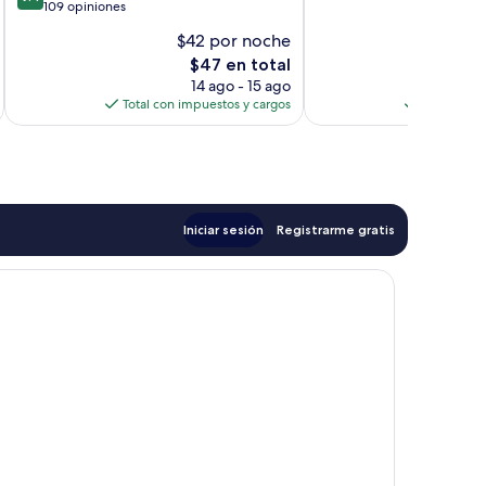
de
109 opiniones
Excelente,
10,
10
$42 por noche
$
Excepcional,
opiniones
El
$47 en total
109
precio
opiniones
14 ago - 15 ago
actual
Total con impuestos y cargos
Total con 
es
de
$47
Iniciar sesión
Registrarme gratis