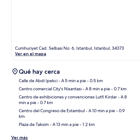
Cumhuriyet Cad. Selbasi No: 6, Istanbul, Istanbul, 34373
Ver en el mapa
Qué hay cerca
Calle de Abdi Ipekci
- A 5 min a pie
- 0.5 km
Centro comercial City's Nisantası
- A 8 min a pie
- 0.7 km
Sec
Centro de exhibiciones y convenciones Lutfi Kirdar
- A 8
min a pie
- 0.7 km
Centro del Congreso de Estambul
- A 10 min a pie
- 0.9
km
Plaza de Taksim
- A 13 min a pie
- 1.2 km
Ver más