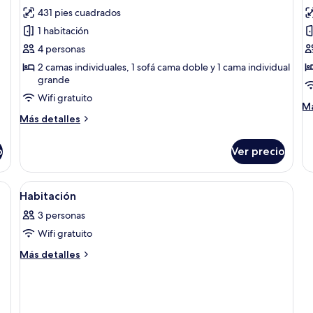
todas
t
431 pies cuadrados
las
la
1 habitación
fotos
f
de
d
4 personas
Suite
T
2 camas individuales, 1 sofá cama doble y 1 cama individual
grande
Deluxe
S
S
Wifi gratuito
M
Má
K
Más
de
Más detalles
detalles
so
sobre
Te
o
Ver precio
Suite
Su
Deluxe
Sp
Ku
na con una cama grande, un televisor de pantalla plana y un cuadro en la p
Abrir
Una habitación de hotel moderna con 
9
Habitación
todas
3 personas
las
Wifi gratuito
fotos
de
Más
Más detalles
detalles
Habitación
sobre
Habitación