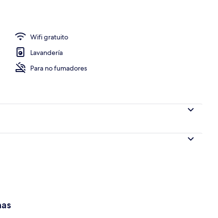
io
Wifi gratuito
Lavandería
Para no fumadores
has