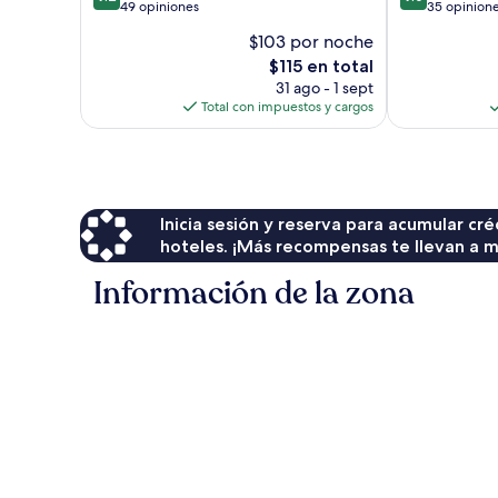
de
de
49 opiniones
35 opinion
10,
10,
$103 por noche
Magnífico,
Magnífico,
El
$115 en total
49
35
precio
opiniones
opiniones
31 ago - 1 sept
actual
Total con impuestos y cargos
es
de
$115
Inicia sesión y reserva para acumular c
hoteles. ¡Más recompensas te llevan a m
Información de la zona