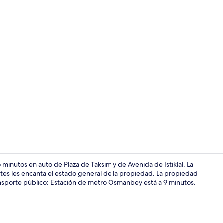
Área de sala 
inutos en auto de Plaza de Taksim y de Avenida de Istiklal. La
antes les encanta el estado general de la propiedad. La propiedad
ransporte público: Estación de metro Osmanbey está a 9 minutos.
Ropa de cama