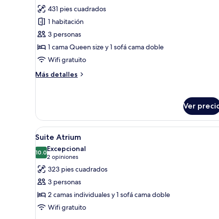
todas
431 pies cuadrados
las
1 habitación
fotos
de
3 personas
King
1 cama Queen size y 1 sofá cama doble
Suite
Wifi gratuito
Spa
Más
Más detalles
Kuvetli
detalles
sobre
King
Ver preci
Suite
Spa
Kuvetli
Abrir
Una habitación de hotel moder
6
Suite Atrium
todas
Excepcional
las
10.0
10.0 de 10
(2
2 opiniones
fotos
opiniones)
323 pies cuadrados
de
3 personas
Suite
2 camas individuales y 1 sofá cama doble
Atrium
Wifi gratuito