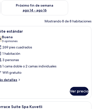
fin de semana ago 7 - ago 9
Consulta la disponibilidad para el próximo fin de semana ago 
Próximo fin de semana
ago 14 - ago 16
Mostrando 8 de 8 habitaciones
a de centro y vistas a edificios.
brir
Habitación de hotel con una cama grande, telev
6
ite estándar
odas
Buena
s
4
7.4 de 10
(3
3 opiniones
otos
opiniones)
269 pies cuadrados
e
1 habitación
uite
3 personas
stándar
1 cama doble o 2 camas individuales
Wifi gratuito
ás
s detalles
talles
bre
Ver precio
ite
tándar
na cama grande, un escritorio y un televisor.
brir
Una habitación de hotel moderna con una bañ
10
rrace Suite Spa Kuvetli