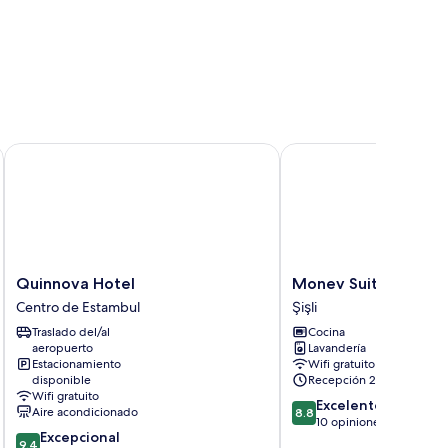
Quinnova Hotel
Monev Suites
Quinnova
Monev
Quinnova Hotel
Monev Suites
Hotel
Suites
Centro de Estambul
Şişli
Centro
Şişli
Traslado del/al
Cocina
de
aeropuerto
Lavandería
Estambul
Estacionamiento
Wifi gratuito
disponible
Recepción 24/7
Wifi gratuito
8.8
Excelente
Aire acondicionado
8.8
de
10 opiniones
9.4
Excepcional
10,
9.4