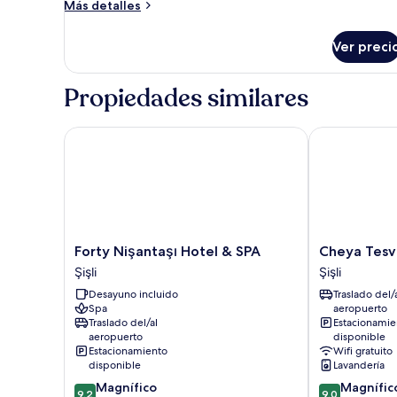
Más
Más detalles
detalles
sobre
Ver preci
Suite
Atrium
Propiedades similares
Forty Nişantaşı Hotel & SPA
Cheya Tesviki
Forty
Cheya
Forty Nişantaşı Hotel & SPA
Cheya Tesv
Nişantaşı
Tesvikiye
Şişli
Şişli
Hotel
Şişli
Desayuno incluido
Traslado del/
&
Spa
aeropuerto
SPA
Traslado del/al
Estacionamie
Şişli
aeropuerto
disponible
Estacionamiento
Wifi gratuito
disponible
Lavandería
9.2
9.0
Magnífico
Magnífic
9.2
9.0