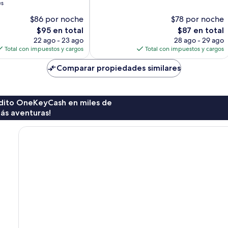
es
Magnífico,
131
$86 por noche
$78 por noche
opiniones
El
El
$95 en total
$87 en total
precio
precio
22 ago - 23 ago
28 ago - 29 ago
actual
actual
Total con impuestos y cargos
Total con impuestos y cargos
es
es
de
de
Comparar propiedades similares
$95
$87
rédito OneKeyCash en miles de
ás aventuras!