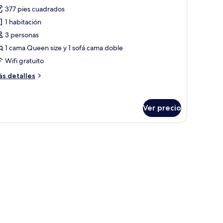
odas
377 pies cuadrados
s
1 habitación
otos
e
3 personas
errace
1 cama Queen size y 1 sofá cama doble
uite
Wifi gratuito
pa
ás
s detalles
uvetli
talles
bre
rrace
Ver precio
ite
a
vetli
ared.
una cama grande, un baño con cabina de ducha de vidrio y una pared de ac