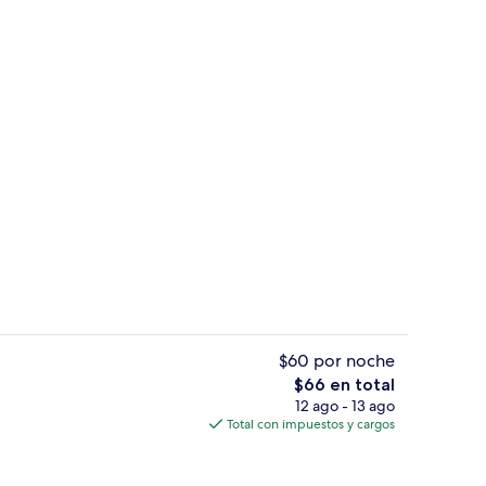
de estar
Recepción
$60 por noche
El
$66 en total
precio
12 ago - 13 ago
 de alta calidad, camas con pillow-top y minibar
Lobby lounge
total
Total con impuestos y cargos
es
de
$66