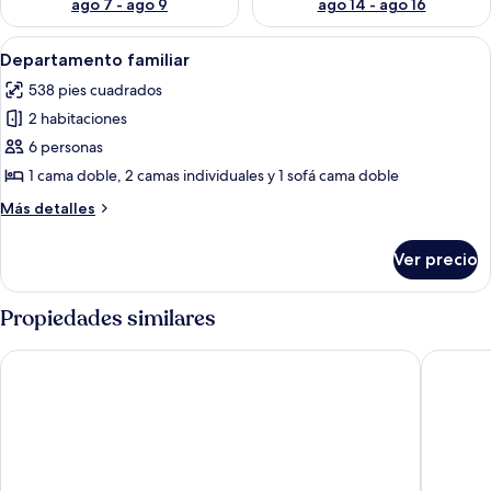
ago 7 - ago 9
ago 14 - ago 16
Abrir
Un dormitorio moderno con una cama g
7
Departamento familiar
todas
538 pies cuadrados
las
2 habitaciones
fotos
de
6 personas
Departamento
1 cama doble, 2 camas individuales y 1 sofá cama doble
familiar
Más
Más detalles
detalles
sobre
Ver precio
Departamento
familiar
Propiedades similares
Syphax Tichy Plage
Belle Vu