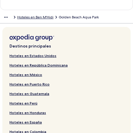
n
l
a
Hoteles en Ben M'Hidi
Golden Beach Aqua Park
c
e
p
a
r
a
Destinos principales
a
b
Hoteles en Estados Unidos
r
Hoteles en República Dominicana
i
r
Hoteles en México
l
a
Hoteles en Puerto Rico
p
á
Hoteles en Guatemala
g
i
Hoteles en Perú
n
Hoteles en Honduras
a
d
Hoteles en España
e
H
Hoteles en Colombia