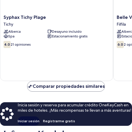
Syphax
Belle
Syphax Tichy Plage
Belle 
Tichy
Vue
Tichy
Filfila
Plage
Hotel
Alberca
Desayuno incluido
Alberc
Tichy
Skikda
Spa
Estacionamiento gratis
Estaci
Filfila
4.0
6.0
4.0
21 opiniones
6.0
2 op
de
de
10,
10,
21
2
opiniones
opinion
Comparar propiedades similares
Inicia sesión y reserva para acumular crédito OneKeyCash en
miles de hoteles. ¡Más recompensas te llevan a más aventuras!
Iniciar sesión
Registrarme gratis