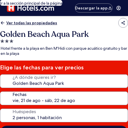
Ir a la sección principal de la página
Descargar la app
Ver todas las propiedades
Golden Beach Aqua Park
Propiedad
de
Hotel frente a la playa en Ben M'Hidi con parque acuático gratuito y bar
3.0
en la playa
estrellas
Elige las fechas para ver precios
¿A dónde quieres ir?
Fechas
Huéspedes