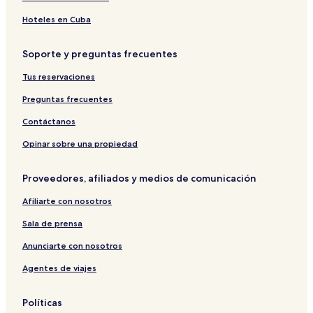
o
t
Hoteles en Cuba
e
l
Soporte y preguntas frecuentes
E
l
Tus reservaciones
M
a
Preguntas frecuentes
n
a
Contáctanos
r
Opinar sobre una propiedad
Proveedores, afiliados y medios de comunicación
Afiliarte con nosotros
Sala de prensa
Anunciarte con nosotros
Agentes de viajes
Políticas