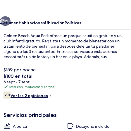
Aqua
Park
erior
Siguiente
21+
Resumen
Habitaciones
Ubicación
Políticas
Golden Beach Aqua Park ofrece un parque acuático gratuito y un
club infantil gratuito. Regálate un momento de bienestar con un
tratamiento de bienestar, para después deleitar tu paladar en
alguno de los 3 restaurantes. Entre sus servicios e instalaciones
encontrarás un río lento y un bar en la playa. Además, sus
habitaciones cuentan con refrigerador y microondas.
$159 por noche
El
$180 en total
precio
6 sept - 7 sept
Parque acuático
total
Total con impuestos y cargos
es
Opiniones
2.0
Ver las 2 opiniones
de
2.0 de 10,
$180
Servicios principales
Alberca
Desayuno incluido