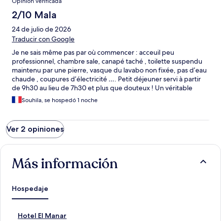
Opinión verificada
2/10 Mala
24 de julio de 2026
Traducir con Google
Je ne sais même pas par où commencer : acceuil peu
professionnel, chambre sale, canapé taché , toilette suspendu
maintenu par une pierre, vasque du lavabo non fixée, pas d’eau
chaude , coupures d’électricité …. Petit déjeuner servi à partir
de 9h30 au lieu de 7h30 et plus que douteux ! Un véritable
scandale vu le prix de la nuit ! Touriste passez votre chemin ….
Souhila, se hospedó 1 noche
Cet établissement ne mérite pas son public car il ne le respecte
pas !
Ver 2 opiniones
Más información
Hospedaje
E
Hotel El Manar