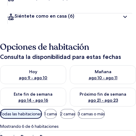
Siéntete como en casa
(6)
Opciones de habitación
Consulta la disponibilidad para estas fechas
Consulta la disponibilidad para hoy ago 9 - ago 10
Consulta la disponibilidad par
Hoy
Mañana
ago 9 - ago 10
ago 10 - ago 11
Consulta la disponibilidad para este fin de semana ago 14 - ag
Consulta la disponibilidad pa
Este fin de semana
Próximo fin de semana
ago 14 - ago 16
ago 21 - ago 23
Filtros
Todas las habitaciones
1 cama
2 camas
3 camas o más
disponibles
para
Mostrando 6 de 6 habitaciones
las
Abrir
Una habitación de hotel con cama, mes
5