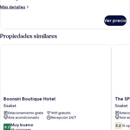
Family
Más
Más detalles
Suite
detalles
sobre
Room
Ver precio
Family
Suite
Room
Propiedades similares
Boonsiri Boutique Hotel
The SP H
Boonsiri
The
Boonsiri Boutique Hotel
The SP
Boutique
SP
Sisaket
Sisaket
Hotel
Hotel
Estacionamiento gratis
Wifi gratuito
Estaci
Sisaket
Sisaket
Aire acondicionado
Recepción 24/7
Aire a
8.2
5.2
Muy bueno
5.2
10 o
8.2
de
de
49 opiniones