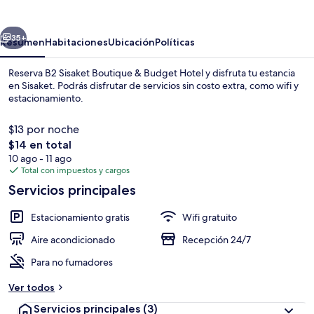
Boutique
&
erior
Siguiente
Budget
35+
Resumen
Habitaciones
Ubicación
Políticas
Hotel
Reserva B2 Sisaket Boutique & Budget Hotel y disfruta tu estancia
en Sisaket. Podrás disfrutar de servicios sin costo extra, como wifi y
estacionamiento.
$13 por noche
El
$14 en total
precio
10 ago - 11 ago
total
Total con impuestos y cargos
es
Servicios principales
Sala de estar en el lobby
de
$14
Estacionamiento gratis
Wifi gratuito
Aire acondicionado
Recepción 24/7
Para no fumadores
Ver todos
Servicios principales
(3)