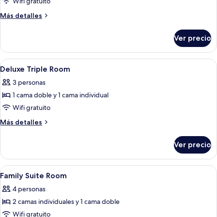
de
Wifi gratuito
Superior
Más
Más detalles
Premier
detalles
sobre
Room
Ver precio
Superior
Premier
Room
Abrir
Cortinas blackout, wifi gratis y ropa 
6
Deluxe Triple Room
todas
3 personas
las
1 cama doble y 1 cama individual
fotos
de
Wifi gratuito
Deluxe
Más
Más detalles
Triple
detalles
sobre
Room
Ver precio
Deluxe
Triple
Room
Abrir
Cortinas blackout, wifi gratis y ropa 
9
Family Suite Room
todas
4 personas
las
2 camas individuales y 1 cama doble
fotos
de
Wifi gratuito