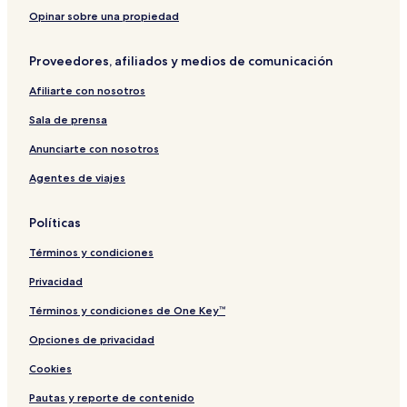
B
l
H
i
a
t
k
&
o
s
k
e
Opinar sobre una propiedad
B
t
a
e
t
e
k
t
Proveedores, afiliados y medios de comunicación
l
e
t
Afiliarte con nosotros
Sala de prensa
Anunciarte con nosotros
Agentes de viajes
Políticas
Términos y condiciones
Privacidad
Términos y condiciones de One Key™
Opciones de privacidad
Cookies
Pautas y reporte de contenido