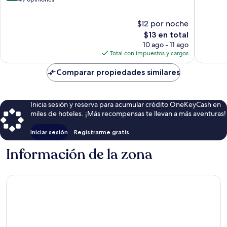
10,
10,
Muy
10
$12 por noche
bueno,
opinion
El
$13 en total
49
precio
10 ago - 11 ago
opiniones
actual
Total con impuestos y cargos
es
de
Comparar propiedades similares
$13
Inicia sesión y reserva para acumular crédito OneKeyCash en
miles de hoteles. ¡Más recompensas te llevan a más aventuras!
Iniciar sesión
Registrarme gratis
Información de la zona