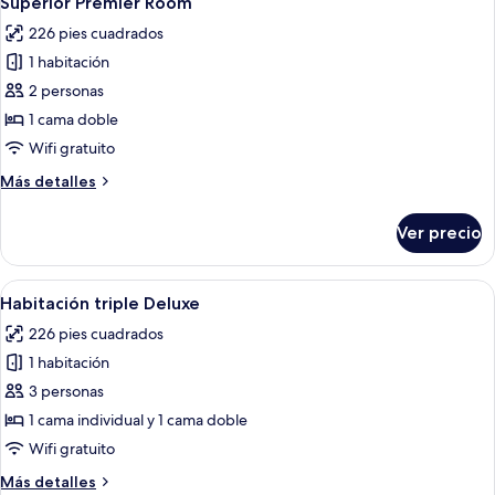
Superior Premier Room
habitaciones
todas
226 pies cuadrados
las
1 habitación
fotos
de
2 personas
Superior
1 cama doble
Premier
Wifi gratuito
Room
Más
Más detalles
detalles
sobre
Ver precio
Superior
Premier
Room
Abrir
Habitación de hotel con dos camas, un 
6
Habitación triple Deluxe
todas
226 pies cuadrados
las
1 habitación
fotos
de
3 personas
Habitación
1 cama individual y 1 cama doble
triple
Wifi gratuito
Deluxe
Más
Más detalles