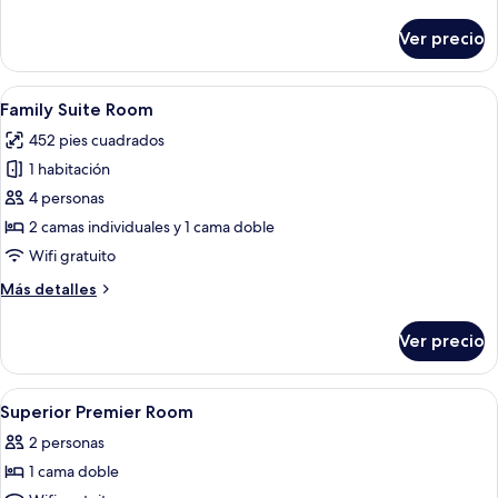
detalles
sobre
Ver precio
Habitación
triple
Deluxe
Abrir
Cortinas blackout, wifi gratis y ropa 
9
Family Suite Room
todas
452 pies cuadrados
las
1 habitación
fotos
de
4 personas
Family
2 camas individuales y 1 cama doble
Suite
Wifi gratuito
Room
Más
Más detalles
detalles
sobre
Ver precio
Family
Suite
Room
Abrir
Cortinas blackout, wifi gratis y ropa 
5
Superior Premier Room
todas
2 personas
las
1 cama doble
fotos