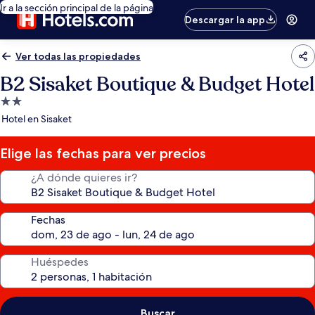
Ir a la sección principal de la página
Descargar la app
Ver todas las propiedades
B2 Sisaket Boutique & Budget Hotel
Propiedad
de
Hotel en Sisaket
2.0
estrellas
Elige las fechas para ver precios
¿A dónde quieres ir?
Fechas
Huéspedes
Buscar