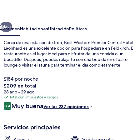
Western
Premier
Central
erior
Siguiente
Hotel
32+
Resumen
Habitaciones
Ubicación
Políticas
Leonhard
Cerca de una estación de tren, Best Western Premier Central Hotel
Leonhard es una excelente opción para hospedarse en Feldkirch. El
restaurante es el lugar ideal para disfrutar de una comida o un
bocadillo. Después, puedes relajarte con una bebida en el bar o
lounge o visitar el sauna para terminar el día completamente
descansado. Destacan su alberca techada, su sala de fitness y su
baño de vapor.
$184 por noche
El
$209 en total
precio
28 ago - 29 ago
Alberca techada
total
Total con impuestos y cargos
es
Opiniones
Muy buena
8.4
Ver las 237 opiniones
de
8.4 de 10,
$209
Servicios principales
Alberca
Acepta mascotas