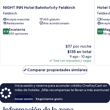
NIGHT
Hotel
NIGHT INN Hotel Bahnhofcity Feldkirch
Hotel 
INN
Gasthau
Feldkirch
Feldkirc
Hotel
Löwen
Acepta mascotas
Wifi gratuito
Desayu
Bahnhofcity
Feldkirc
Restaurantes
Aire acondicionado
Acept
Feldkirch
Feldkirch
8.8
9.0
Excelente
Mag
8.8
9.0
de
de
255 opiniones
116 o
10,
10,
Excelente,
Magnífi
$117 por noche
255
116
opiniones
El
opinion
$135 en total
precio
9 ago - 10 ago
actual
Total con impuestos y cargos
es
de
Comparar propiedades similares
$135
Inicia sesión y reserva para acumular crédito OneKeyCash en
miles de hoteles. ¡Más recompensas te llevan a más aventuras!
Iniciar sesión
Registrarme gratis
Información de la zona