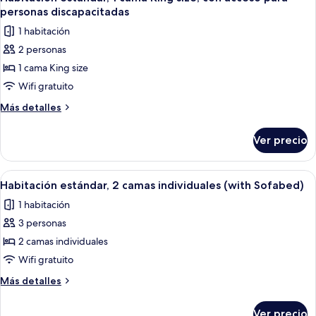
todas
King
personas discapacitadas
size
las
1 habitación
fotos
2 personas
de
1 cama King size
Habitación
estándar,
Wifi gratuito
1
Más
Más detalles
cama
detalles
sobre
King
Ver precio
Habitación
size,
estándar,
con
1
Abrir
Habitación de hotel con escritorio, lám
3
acceso
cama
Habitación estándar, 2 camas individuales (with Sofabed)
todas
King
para
1 habitación
size,
las
personas
con
3 personas
fotos
discapacitadas
acceso
de
2 camas individuales
para
Habitación
personas
Wifi gratuito
discapacitadas
estándar,
Más
Más detalles
2
detalles
camas
sobre
Ver precio