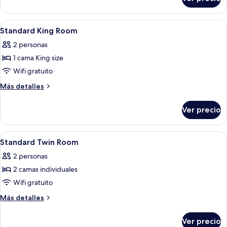
Habitación
individuales
estándar,
(with
2
Abrir
Una habitación de hotel con cama, escrit
Sofabed)
6
camas
Standard King Room
todas
individuales
2 personas
(with
las
Sofabed)
1 cama King size
fotos
de
Wifi gratuito
Standard
Más
Más detalles
King
detalles
sobre
Room
Ver precio
Standard
King
Room
Abrir
Habitación de hotel con dos camas, un e
5
Standard Twin Room
todas
2 personas
las
2 camas individuales
fotos
de
Wifi gratuito
Standard
Más
Más detalles
Twin
detalles
sobre
Room
Ver precio
Standard