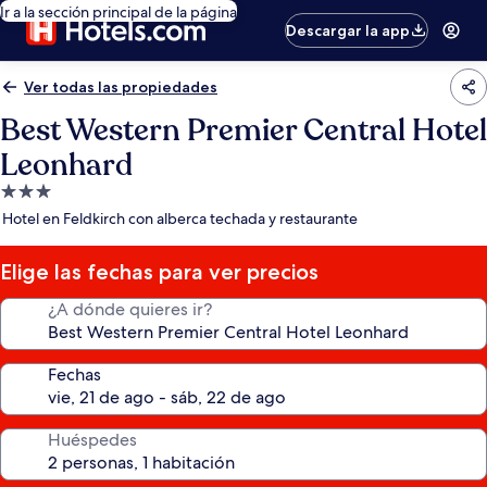
Ir a la sección principal de la página
Descargar la app
Ver todas las propiedades
Best Western Premier Central Hotel
Leonhard
Propiedad
de
Hotel en Feldkirch con alberca techada y restaurante
3.0
estrellas
Elige las fechas para ver precios
¿A dónde quieres ir?
Fechas
Huéspedes