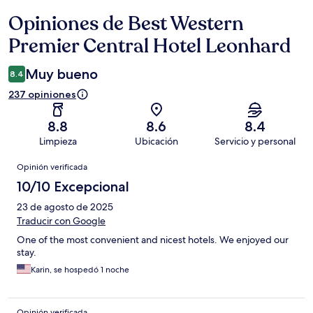
Opiniones de Best Western
Opiniones
Premier Central Hotel Leonhard
Muy bueno
8.4
237 opiniones
8.8
8.6
8.4
Limpieza
Ubicación
Servicio y personal
Opiniones
Opinión verificada
10/10 Excepcional
23 de agosto de 2025
Traducir con Google
One of the most convenient and nicest hotels. We enjoyed our
stay.
Karin, se hospedó 1 noche
Opinión verificada