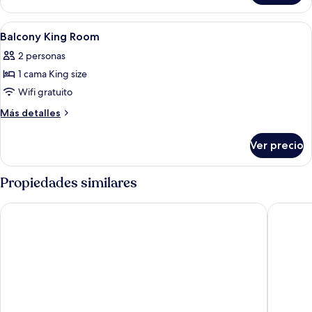
Twin
Room
Abrir
Ropa de cama hipoalergénica y caja de
5
Balcony King Room
todas
2 personas
las
1 cama King size
fotos
de
Wifi gratuito
Balcony
Más
Más detalles
King
detalles
sobre
Room
Ver precio
Balcony
King
Room
Propiedades similares
NIGHT INN Hotel Bahnhofcity Feldkirch
Hotel G