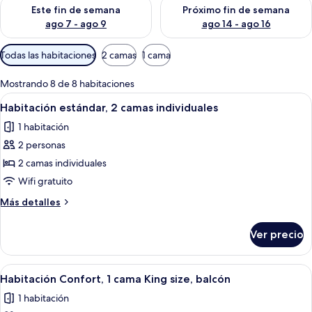
Consulta la disponibilidad para este fin de semana ago 7 - ag
Consulta la disponibilidad par
Este fin de semana
Próximo fin de semana
ago 7 - ago 9
ago 14 - ago 16
Filtros
Todas las habitaciones
2 camas
1 cama
disponibles
para
Mostrando 8 de 8 habitaciones
las
Abrir
Habitación de hotel con dos camas, un es
5
Habitación estándar, 2 camas individuales
habitaciones
todas
1 habitación
las
2 personas
fotos
de
2 camas individuales
Habitación
Wifi gratuito
estándar,
Más
Más detalles
2
detalles
camas
sobre
Ver precio
Habitación
individuales
estándar,
2
Abrir
Habitación de hotel con cama, escritorio
5
camas
Habitación Confort, 1 cama King size, balcón
todas
individuales
1 habitación
las