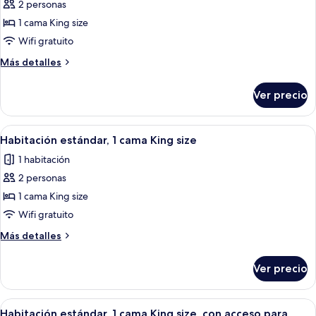
2 personas
fotos
de
1 cama King size
Habitación
Wifi gratuito
Confort,
Más
Más detalles
1
detalles
cama
sobre
Ver precio
Habitación
King
Confort,
size,
1
Abrir
Habitación de hotel con una cama grand
balcón
6
cama
Habitación estándar, 1 cama King size
todas
King
1 habitación
size,
las
balcón
2 personas
fotos
de
1 cama King size
Habitación
Wifi gratuito
estándar,
Más
Más detalles
1
detalles
cama
sobre
Ver precio
Habitación
King
estándar,
size
1
Abrir
Habitación de hotel con una cama grande
4
cama
Habitación estándar, 1 cama King size, con acceso para