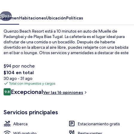
Resort
erior
Siguiente
63+
Resumen
Habitaciones
Ubicación
Políticas
Quenzo Beach Resort está a 10 minutos en auto de Muelle de
Padangbai y de Playa Bias Tugal. La cafetería es el lugar ideal para
disfrutar de una comida o un bocadillo. Después de haberte
divertido en la alberca al aire libre, puedes relajarte con una bebida
en el bar o lounge. Otros servicios y amenidades a destacar de este
resort de lujo son su bar junto a la alberca, su sala de fitness y su
chapoteadero.
$94 por noche
El
$104 en total
precio
30 ago - 31 ago
Exterior
total
Total con impuestos y cargos
es
Opiniones
Excepcional
9.8
Ver las 16 opiniones
de
9.8 de 10,
$104
Servicios principales
Alberca
Estacionamiento gratis
Wifi gratuito
Restaurantes