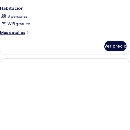
Habitación
8 personas
Wifi gratuito
Más
Más detalles
detalles
sobre
Ver precio
Habitación