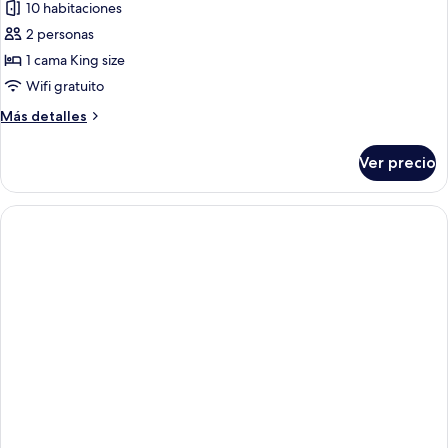
al
10 habitaciones
fotos
mar
de
2 personas
Suite
1 cama King size
de
Wifi gratuito
lujo,
Más
Más detalles
1
detalles
habitación,
sobre
Ver precio
Suite
vista
de
a
lujo,
la
1
playa
habitación,
vista
a
la
playa