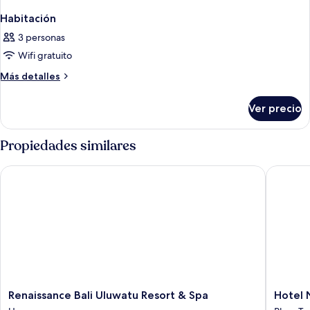
Habitación
3 personas
Wifi gratuito
Más
Más detalles
detalles
sobre
Ver precio
Habitación
Propiedades similares
Renaissance Bali Uluwatu Resort & Spa
Hotel Ni
Renaissance
Hotel
Renaissance Bali Uluwatu Resort & Spa
Hotel 
Bali
Nikko