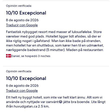
of Heaven, a honeybee farm where we tried kopi luwak (the
Opinión verificada
famous “poo coffee”), and an incredible lookout. It was such a
10/10 Excepcional
memorable day and made the trip even more special. We
stayed in a villa which was spectacular — beautiful, comfortable,
8 de agosto de 2026
and perfect for a romantic getaway. The food was delicious, and
Traducir con Google
we loved relaxing by the pool bar as well. Overall it was an
amazing stay and we will definitely be back. Highly recommend!
Fantastisk nybygget resort med masser af luksusfølelse. Store
værelser med god plads. Hotellet ligger lidt afsides, så der er
ikke rigtig noget i gåafstand. Man kan ikke bade på stranden,
men hotellet har en shuttlebus, som kører hen til en udmærket,
nærliggende badestrand (5 minutter). Maden på restauranten
er virkelig lækker.
Daniel, se hospedó 3 noches
Opinión verificada
10/10 Excepcional
6 de agosto de 2026
Traducir con Google
Ett helt ny byggt hotell, som inte var helt klart ännu. Allt som vi
använde och nyttjade var oanvänt😂 jätte bra boende. Lite långt
ifrån huvudgatan,ca 2.5 km,