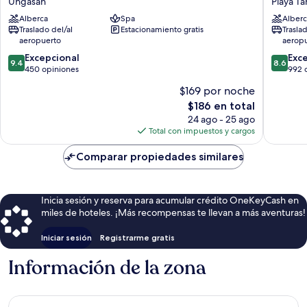
Ungasan
Playa T
Uluwatu
Bali
Alberca
Spa
Alberc
Resort
Benoa
Traslado del/al
Estacionamiento gratis
Trasla
&
Beach
aeropuerto
aerop
Spa
Playa
9.4
8.6
Ungasan
Excepcional
Tanjung
Exc
9.4
8.6
de
de
450 opiniones
Benoa
992 
10,
10,
$169 por noche
Excepcional,
Excelent
El
$186 en total
450
992
precio
opiniones
opinion
24 ago - 25 ago
actual
Total con impuestos y cargos
es
de
Comparar propiedades similares
$186
Inicia sesión y reserva para acumular crédito OneKeyCash en
miles de hoteles. ¡Más recompensas te llevan a más aventuras!
Iniciar sesión
Registrarme gratis
Información de la zona