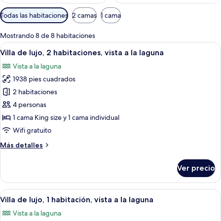
Filtros
Todas las habitaciones
2 camas
1 cama
disponibles
para
Mostrando 8 de 8 habitaciones
las
Abrir
Caja de seguridad en la habitación, esc
12
Villa de lujo, 2 habitaciones, vista a la laguna
habitaciones
todas
Vista a la laguna
las
1938 pies cuadrados
fotos
de
2 habitaciones
Villa
4 personas
de
1 cama King size y 1 cama individual
lujo,
Wifi gratuito
2
Más
Más detalles
habitaciones,
detalles
vista
sobre
Ver precio
a
Villa
de
la
lujo,
Abrir
Vista desde la habitación
laguna
12
2
Villa de lujo, 1 habitación, vista a la laguna
todas
habitaciones,
Vista a la laguna
vista
las