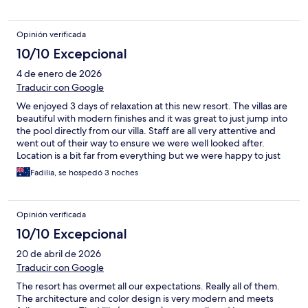
Opinión verificada
10/10 Excepcional
4 de enero de 2026
Traducir con Google
We enjoyed 3 days of relaxation at this new resort. The villas are
beautiful with modern finishes and it was great to just jump into
the pool directly from our villa. Staff are all very attentive and
went out of their way to ensure we were well looked after.
Location is a bit far from everything but we were happy to just
spend the our time at the resort before finishing our holiday in
Fadilia, se hospedó 3 noches
Nusa Dua. Breakfast was a La Carte and plenty to choose from.
Food was of very good quality.
Opinión verificada
10/10 Excepcional
20 de abril de 2026
Traducir con Google
The resort has overmet all our expectations. Really all of them.
The architecture and color design is very modern and meets