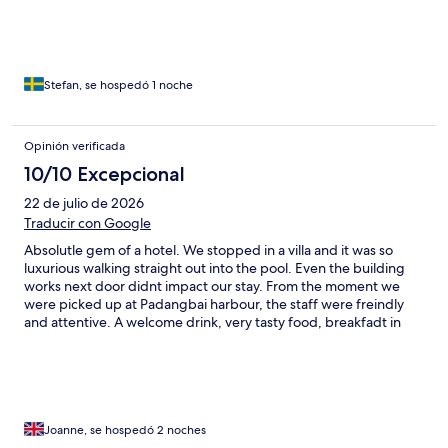
Stefan, se hospedó 1 noche
Opinión verificada
10/10 Excepcional
22 de julio de 2026
Traducir con Google
Absolutle gem of a hotel. We stopped in a villa and it was so
luxurious walking straight out into the pool. Even the building
works next door didnt impact our stay. From the moment we
were picked up at Padangbai harbour, the staff were freindly
and attentive. A welcome drink, very tasty food, breakfadt in
villa at no extra charge and a shuttle to the local beach. All
fantastic. 100% recommend. For the hotel - would recommend
putting different coloured edging on the steps in the pool as
VERY hard to see where edge is which makes it accidents
waiting to happen.
Joanne, se hospedó 2 noches