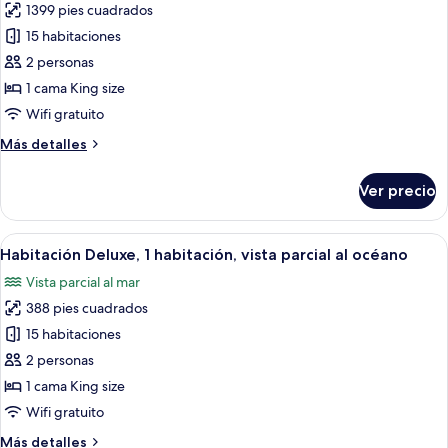
a
1399 pies cuadrados
fotos
la
de
15 habitaciones
laguna
Villa
2 personas
de
1 cama King size
lujo,
Wifi gratuito
1
Más
Más detalles
habitación,
detalles
vista
sobre
Ver precio
a
Villa
de
la
lujo,
Abrir
Habitación de hotel moderna con una ca
laguna
8
1
Habitación Deluxe, 1 habitación, vista parcial al océano
todas
habitación,
Vista parcial al mar
vista
las
a
388 pies cuadrados
fotos
la
de
15 habitaciones
laguna
Habitación
2 personas
Deluxe,
1 cama King size
1
Wifi gratuito
habitación,
Más
Más detalles