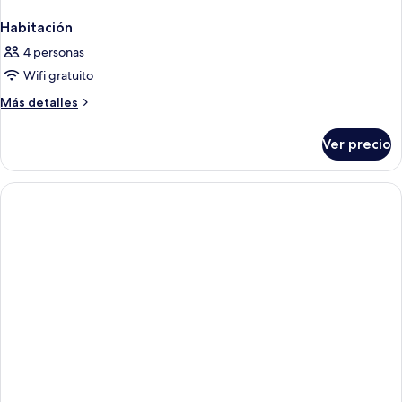
Habitación
4 personas
Wifi gratuito
Más
Más detalles
detalles
sobre
Ver precio
Habitación