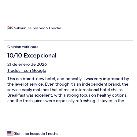
Nahyun, se hospedó 1 noche
Opinión verificada
10/10 Excepcional
21 de enero de 2026
Traducir con Google
This is a brand-new hotel, and honestly, I was very impressed by
the level of service. Even though it’s an independent brand, the
service easily matches that of major international hotel chains.
Breakfast was excellent, with a strong focus on healthy options,
and the fresh juices were especially refreshing. I stayed in the
mezzanine villa, which was absolutely amazing. The spacious
layout and the large bathtub were real highlights. Everything
was perfect, and I will definitely be coming back.
Glenn, se hospedó 1 noche