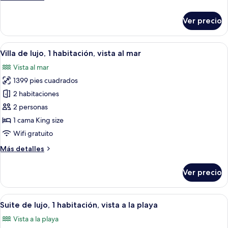
vista
detalles
parcial
sobre
Ver precio
al
Habitación
Deluxe,
océano
1
Abrir
Una habitación de hotel moderna con u
7
habitación,
Villa de lujo, 1 habitación, vista al mar
todas
vista
Vista al mar
parcial
las
al
1399 pies cuadrados
fotos
océano
de
2 habitaciones
Villa
2 personas
de
1 cama King size
lujo,
Wifi gratuito
1
Más
Más detalles
habitación,
detalles
vista
sobre
Ver precio
al
Villa
de
mar
lujo,
Abrir
Una habitación de hotel moderna con 
4
1
Suite de lujo, 1 habitación, vista a la playa
todas
habitación,
Vista a la playa
vista
las