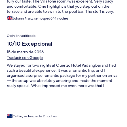
fully our taste. The Villa (one room) was excellent. Very spacy
and comfortable. One highlight is that you step out on the
terrace and are able to swim to the pool bar. The stuff is very,
very friendly, always smiling, always at hand when needed. They
Johann Franz, se hospedó 14 noches
are acting immediately when needed. The breakfast was
included into our booking and this is another highlight. There
aere so many selections, that it never gets bored. The basis is a
Opinión verificada
bowl of fresh cut fruits, a basked with bakery stuff, toast and
bred and butter and marmelade. We mostly relaxed and ate
10/10 Excepcional
more than necessary, I mean it in a good way. The restaurant
15 de marzo de 2026
and bar is open, but under the roof, you always feel as having a
meal at the ocean, which is really, really southing. Overall the
Traducir con Google
stay was fantastic and it was not easy for us to leave the
We stayed for two nights at Quenzo Hotel Padangbai and had
paradise. We would recommend this place to anybody who
such a beautiful experience. It was a romantic trip, and I
wants to have relaxed and luxury times at the ocean.
organised a surprise romantic package for my partner on arrival
— the setup was absolutely amazing and made the moment
really special. What impressed me even more was that I
organised everything from abroad via WhatsApp, and the team
catered to all my requests and helped bring everything
together perfectly. They were so accommodating and made it
incredibly easy to arrange something special for my partner. The
service was honestly 5-star. The staff were incredibly kind,
helpful, and welcoming throughout our stay, and they made us
Caitlin, se hospedó 2 noches
feel genuinely looked after. One of the highlights was a day trip
with Darma, who treated us like family. He took us to the Gates