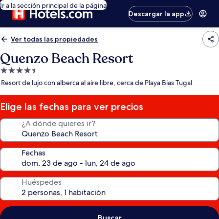
Ir a la sección principal de la página
Descargar la app
Ver todas las propiedades
Quenzo Beach Resort
Propiedad
de
Resort de lujo con alberca al aire libre, cerca de Playa Bias Tugal
4.5
estrellas
Elige las fechas para ver precios
¿A dónde quieres ir?
Fechas
Huéspedes
Buscar