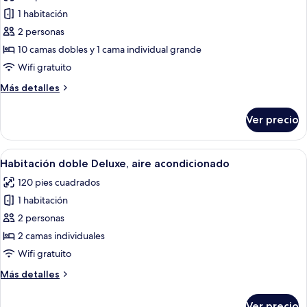
las
1 habitación
fotos
de
2 personas
Habitación
10 camas dobles y 1 cama individual grande
doble
Wifi gratuito
Confort
Más
Más detalles
detalles
sobre
Ver precio
Habitación
doble
Confort
Abrir
Una cama individual con una colcha a
2
Habitación doble Deluxe, aire acondicionado
todas
120 pies cuadrados
las
1 habitación
fotos
de
2 personas
Habitación
2 camas individuales
doble
Wifi gratuito
Deluxe,
Más
Más detalles
aire
detalles
acondicionado
sobre
Ver precio