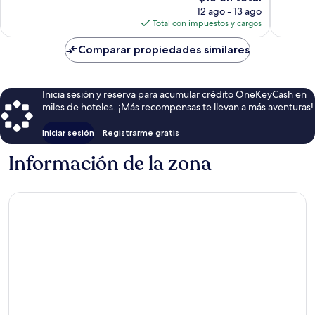
precio
12 ago - 13 ago
actual
Total con impuestos y cargos
es
de
Comparar propiedades similares
$16
Inicia sesión y reserva para acumular crédito OneKeyCash en
miles de hoteles. ¡Más recompensas te llevan a más aventuras!
Iniciar sesión
Registrarme gratis
Información de la zona