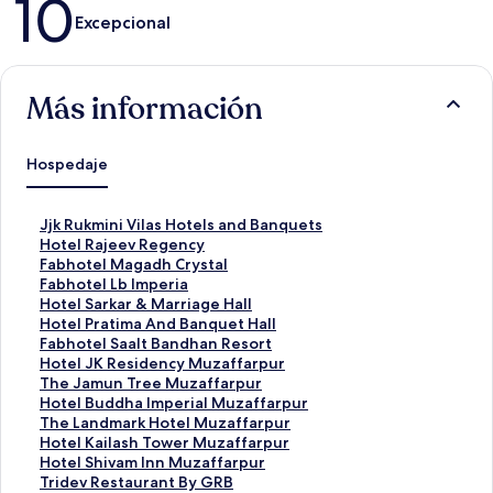
10
Excepcional
Más información
Hospedaje
E
Jjk Rukmini Vilas Hotels and Banquets
n
E
Hotel Rajeev Regency
l
n
E
Fabhotel Magadh Crystal
a
l
n
E
Fabhotel Lb Imperia
c
a
l
n
E
Hotel Sarkar & Marriage Hall
e
c
a
l
n
E
Hotel Pratima And Banquet Hall
p
e
c
a
l
n
E
Fabhotel Saalt Bandhan Resort
a
p
e
c
a
l
n
E
Hotel JK Residency Muzaffarpur
r
a
p
e
c
a
l
n
E
The Jamun Tree Muzaffarpur
a
r
a
p
e
c
a
l
n
E
Hotel Buddha Imperial Muzaffarpur
a
a
r
a
p
e
c
a
l
n
E
The Landmark Hotel Muzaffarpur
b
a
a
r
a
p
e
c
a
l
n
E
Hotel Kailash Tower Muzaffarpur
r
b
a
a
r
a
p
e
c
a
l
n
E
Hotel Shivam Inn Muzaffarpur
i
r
b
a
a
r
a
p
e
c
a
l
n
E
Tridev Restaurant By GRB