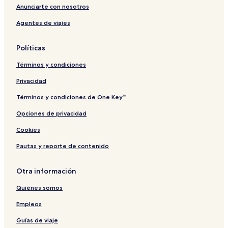
r
A
i
i
Anunciarte con nosotros
p
F
o
Agentes de viajes
u
F
n
r
A
a
R
l
Políticas
P
U
Términos y condiciones
R
Privacidad
Términos y condiciones de One Key™
Opciones de privacidad
Cookies
Pautas y reporte de contenido
Otra información
Quiénes somos
Empleos
Guías de viaje