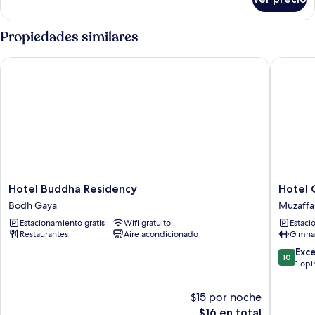
Habitación
doble
Deluxe,
Propiedades similares
aire
acondicionado
Hotel Buddha Residency
Hotel G
Hotel
Hotel
Hotel Buddha Residency
Hotel 
Buddha
Ganesh
Bodh Gaya
Muzaffa
Residency
Muzaffa
Estacionamiento gratis
Wifi gratuito
Estaci
Bodh
Restaurantes
Aire acondicionado
Gimna
Gaya
10.0
Exc
10
de
1 opi
10,
Excepcio
$15 por noche
1
El
$16 en total
opinión