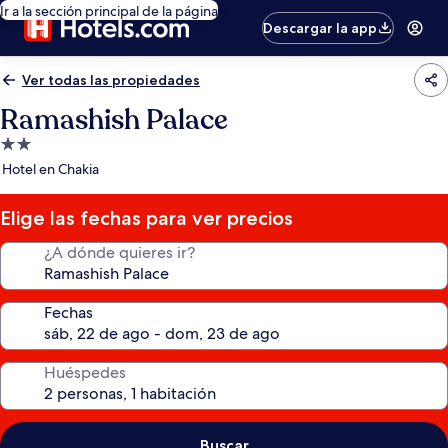
Ir a la sección principal de la página
Descargar la app
Ver todas las propiedades
Ramashish Palace
Propiedad
de
Hotel en Chakia
2.0
estrellas
Elige las fechas para ver precios
¿A dónde quieres ir?
Fechas
Huéspedes
Buscar