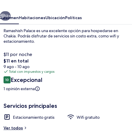
erior
Siguiente
12+
Resumen
Habitaciones
Ubicación
Políticas
Ramashish Palace es una excelente opción para hospedarse en
Chakia. Podrás disfrutar de servicios sin costo extra, como wifi y
estacionamiento.
$11 por noche
El
$11 en total
precio
9 ago - 10 ago
total
Total con impuestos y cargos
es
Opiniones
Excepcional
Vista frontal de la propiedad
10
de
10 de 10,
$11
1 opinión externa
Servicios principales
Estacionamiento gratis
Wifi gratuito
Ver todos