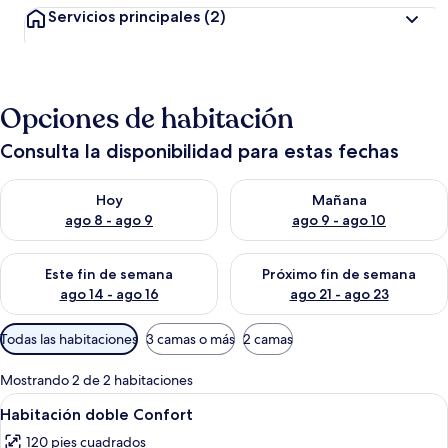
Servicios principales
(2)
Opciones de habitación
Consulta la disponibilidad para estas fechas
Consulta la disponibilidad para hoy ago 8 - ago 9
Consulta la disponibilidad pa
Hoy
Mañana
ago 8 - ago 9
ago 9 - ago 10
Consulta la disponibilidad para este fin de semana ago 14 - ag
Consulta la disponibilidad pa
Este fin de semana
Próximo fin de semana
ago 14 - ago 16
ago 21 - ago 23
Filtros
Todas las habitaciones
3 camas o más
2 camas
disponibles
para
Mostrando 2 de 2 habitaciones
las
Abrir
Un dormitorio con cabecera de madera,
2
Habitación doble Confort
habitaciones
todas
120 pies cuadrados