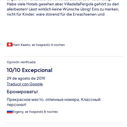
Habe viele Hotels gesehen aber VilladellaPergola gehört zu den
allerbesten! Lässt wirklich keine Wünsche übrig! Eins zu merken,
nicht für Kinder, wäre störend für die Erwachsenen und
langweilig für die Kinder also bitte nicht mit Kinder hinreisen
Harri Kaarlo, se hospedó 4 noches
Opinión verificada
10/10 Excepcional
29 de agosto de 2019
Traducir con Google
Бронировать!
Прекрасное место, отличные номера, Классный
персонал!
Evgeny, se hospedó 8 noches