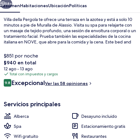
58+
Resumen
Habitaciones
Ubicación
Políticas
Villa della Pergola te ofrece una terraza en la azotea y está a solo 10
minutos a pie de Muralla de Alassio. Visita su spa para relajarte con
un masaje de tejido profundo, una sesión de envoltura corporal o un
tratamiento facial. Prueba también las especialidades de la cocina
italiana en NOVE, que abre para la comida y la cena. Este bed and
breakfast de lujo destaca por su bar junto a la alberca, su gimnasio y
su sala de fitness.
$851 por noche
El
$940 en total
precio
12 ago - 13 ago
Jardín
total
Total con impuestos y cargos
es
Opiniones
Excepcional
9.8
Ver las 58 opiniones
de
9.8 de 10,
$940
Servicios principales
Alberca
Desayuno incluido
Spa
Estacionamiento gratis
Wifi gratuito
Restaurantes