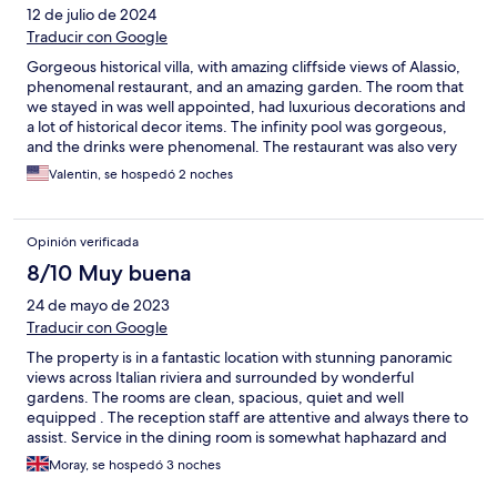
12 de julio de 2024
Traducir con Google
Gorgeous historical villa, with amazing cliffside views of Alassio,
phenomenal restaurant, and an amazing garden. The room that
we stayed in was well appointed, had luxurious decorations and
a lot of historical decor items. The infinity pool was gorgeous,
and the drinks were phenomenal. The restaurant was also very
good, and we had to try the five course prix fixe menu. The staff
Valentin, se hospedó 2 noches
was amazing, and were very courteous, professional and
helpful.
Opinión verificada
8/10 Muy buena
24 de mayo de 2023
Traducir con Google
The property is in a fantastic location with stunning panoramic
views across Italian riviera and surrounded by wonderful
gardens. The rooms are clean, spacious, quiet and well
equipped . The reception staff are attentive and always there to
assist. Service in the dining room is somewhat haphazard and
unco-ordinated however and not up to the usual Relais &
Moray, se hospedó 3 noches
Chateaux and Michelin standard in my opinion. Breakfast in