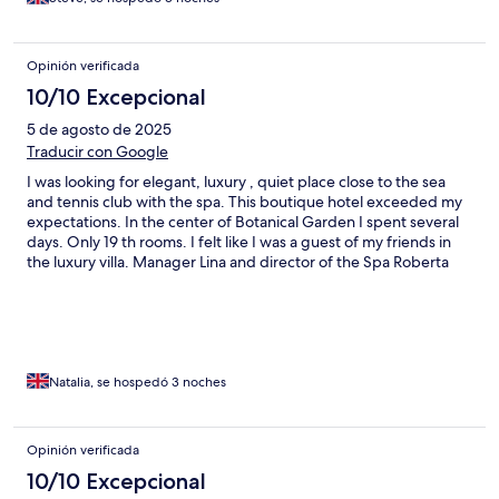
Opinión verificada
10/10 Excepcional
5 de agosto de 2025
Traducir con Google
I was looking for elegant, luxury , quiet place close to the sea
and tennis club with the spa. This boutique hotel exceeded my
expectations. In the center of Botanical Garden I spent several
days. Only 19 th rooms. I felt like I was a guest of my friends in
the luxury villa. Manager Lina and director of the Spa Roberta
made my stay very special.Thanks Villa Della Pergola, I will be
back.
Natalia, se hospedó 3 noches
Opinión verificada
10/10 Excepcional