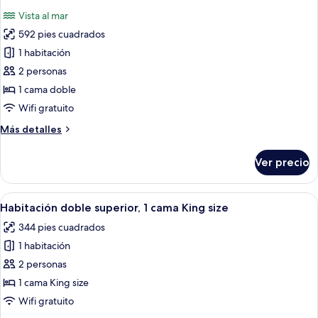
todas
Vista al mar
las
592 pies cuadrados
fotos
de
1 habitación
Suite
2 personas
1 cama doble
Wifi gratuito
Más
Más detalles
detalles
sobre
Ver precio
Suite
Abrir
Habitación de hotel con una cama gran
19
Habitación doble superior, 1 cama King size
todas
344 pies cuadrados
las
1 habitación
fotos
de
2 personas
Habitación
1 cama King size
doble
Wifi gratuito
superior,