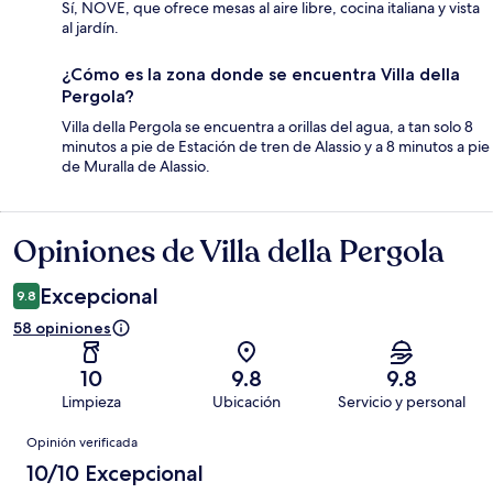
Sí, NOVE, que ofrece mesas al aire libre, cocina italiana y vista
al jardín.
¿Cómo es la zona donde se encuentra Villa della
Pergola?
Villa della Pergola se encuentra a orillas del agua, a tan solo 8
minutos a pie de Estación de tren de Alassio y a 8 minutos a pie
de Muralla de Alassio.
Opiniones de Villa della Pergola
Opiniones
Excepcional
9.8
58 opiniones
10
9.8
9.8
Limpieza
Ubicación
Servicio y personal
Opiniones
Opinión verificada
10/10 Excepcional