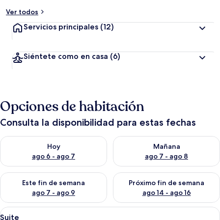
Ver todos
Servicios principales
(12)
Siéntete como en casa
(6)
Opciones de habitación
Consulta la disponibilidad para estas fechas
Consulta la disponibilidad para hoy ago 6 - ago 7
Consulta la disponibilidad pa
Hoy
Mañana
ago 6 - ago 7
ago 7 - ago 8
Consulta la disponibilidad para este fin de semana ago 7 - ag
Consulta la disponibilidad par
Este fin de semana
Próximo fin de semana
ago 7 - ago 9
ago 14 - ago 16
Abrir
Habitación de hotel con dos camas, un
9
Suite