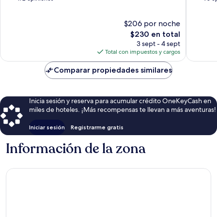
10,
10,
Excepcional,
Magnífi
$206 por noche
172
93
opiniones
El
opinion
$230 en total
precio
3 sept - 4 sept
actual
Total con impuestos y cargos
es
de
Comparar propiedades similares
$230
Inicia sesión y reserva para acumular crédito OneKeyCash en
miles de hoteles. ¡Más recompensas te llevan a más aventuras!
Iniciar sesión
Registrarme gratis
Información de la zona