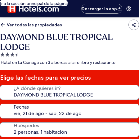
Ir a la sección principal de la página
Descargar la app
Ver todas las propiedades
DAYMOND BLUE TROPICAL
LODGE
Propiedad
de
Hotel en La Ciénaga con 3 albercas al aire libre y restaurante
3.5
estrellas
Elige las fechas para ver precios
¿A dónde quieres ir?
Fechas
Huéspedes