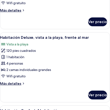
balcón,
Wifi gratuito
vista
Más
Más detalles
a
detalles
la
sobre
Ver precio
playa
Habitación
Prestigio,
balcón,
Abrir
Una cama con ropa de cama blanca, un 
29
vista
Habitación Deluxe, vista a la playa, frente al mar
todas
a
Vista a la playa
la
las
playa
120 pies cuadrados
fotos
de
1 habitación
Habitación
4 personas
Deluxe,
2 camas individuales grandes
vista
Wifi gratuito
a
Más
Más detalles
la
detalles
playa,
sobre
Ver precio
frente
Habitación
Deluxe,
al
vista
Abrir
Un dormitorio con una cama grande, d
mar
21
a