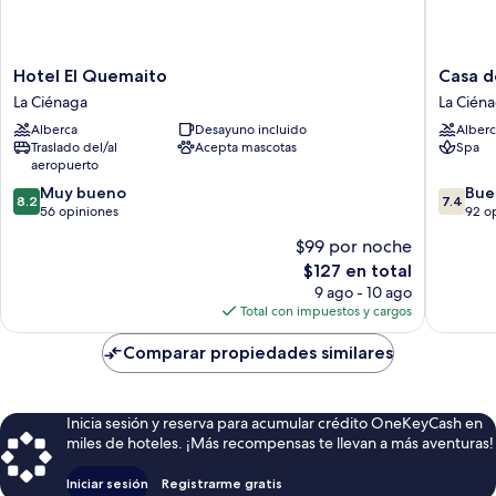
Hotel
Casa
Hotel El Quemaito
Casa d
El
del
La Ciénaga
La Cién
Quemaito
Mar
Alberca
Desayuno incluido
Alberc
La
Lodge
Traslado del/al
Acepta mascotas
Spa
Ciénaga
La
aeropuerto
Ciénaga
8.2
7.4
Muy bueno
Bue
8.2
7.4
de
de
56 opiniones
92 o
10,
10,
$99 por noche
Muy
Bueno,
El
$127 en total
bueno,
92
precio
56
opinion
9 ago - 10 ago
actual
opiniones
Total con impuestos y cargos
es
de
Comparar propiedades similares
$127
Inicia sesión y reserva para acumular crédito OneKeyCash en
miles de hoteles. ¡Más recompensas te llevan a más aventuras!
Iniciar sesión
Registrarme gratis