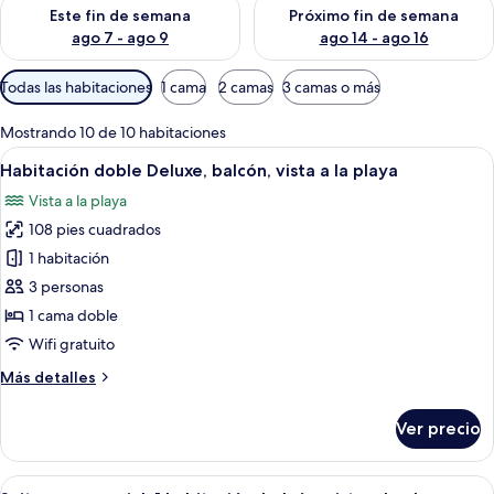
Consulta la disponibilidad para este fin de semana ago 7 - ag
Consulta la disponibilidad par
Este fin de semana
Próximo fin de semana
ago 7 - ago 9
ago 14 - ago 16
Filtros
Todas las habitaciones
1 cama
2 camas
3 camas o más
disponibles
para
Mostrando 10 de 10 habitaciones
las
Abrir
Habitación de hotel con dos camas, te
16
Habitación doble Deluxe, balcón, vista a la playa
habitaciones
todas
Vista a la playa
las
108 pies cuadrados
fotos
de
1 habitación
Habitación
3 personas
doble
1 cama doble
Deluxe,
Wifi gratuito
balcón,
Más
Más detalles
vista
detalles
a
sobre
Ver precio
la
Habitación
doble
playa
Deluxe,
Abrir
Un dormitorio con cama con dosel, una