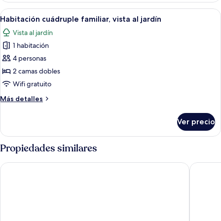
para
Abrir
Un dormitorio con literas, una cama i
1
no
Habitación cuádruple familiar, vista al jardín
todas
fumadores,
Vista al jardín
aire
las
acondicionado
1 habitación
fotos
de
4 personas
Habitación
2 camas dobles
cuádruple
Wifi gratuito
familiar,
Más
Más detalles
vista
detalles
al
sobre
Ver precio
Habitación
jardín
cuádruple
familiar,
Propiedades similares
vista
al
Hotel El Quemaito
Casa del
jardín