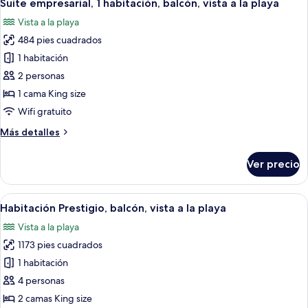
4
balcón,
Suite empresarial, 1 habitación, balcón, vista a la playa
todas
vista
Vista a la playa
a
las
la
484 pies cuadrados
fotos
playa
de
1 habitación
Suite
2 personas
empresarial,
1 cama King size
1
Wifi gratuito
habitación,
Más
Más detalles
balcón,
detalles
vista
sobre
Ver precio
a
Suite
empresarial,
la
1
Abrir
Habitación de hotel con dos camas, ca
playa
4
habitación,
Habitación Prestigio, balcón, vista a la playa
todas
balcón,
Vista a la playa
vista
las
a
1173 pies cuadrados
fotos
la
de
1 habitación
playa
Habitación
4 personas
Prestigio,
2 camas King size