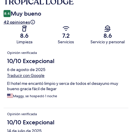
TROPICAL LODGE
Muy bueno
8.4
42 opiniones
8.6
7.2
8.6
Limpieza
Servicios
Servicio y personal
Opiniones
Opinión verificada
10/10 Excepcional
6 de agosto de 2025
Traducir con Google
El hotel me encantó limpio y serca de todos el desayuno muy
bueno gracia fácil de llegar
Maggy, se hospedó 1 noche
Opinión verificada
10/10 Excepcional
14 de julio de 2025