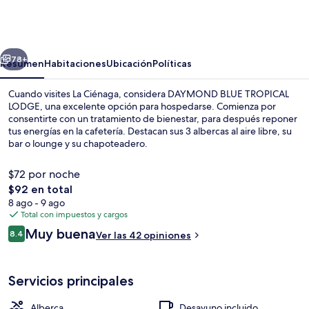
BLUE
TROPICAL
LODGE
erior
Siguiente
78+
Resumen
Habitaciones
Ubicación
Políticas
Cuando visites La Ciénaga, considera DAYMOND BLUE TROPICAL
LODGE, una excelente opción para hospedarse. Comienza por
consentirte con un tratamiento de bienestar, para después reponer
tus energías en la cafetería. Destacan sus 3 albercas al aire libre, su
bar o lounge y su chapoteadero.
$72 por noche
El
$92 en total
precio
8 ago - 9 ago
3 albercas al aire libre
total
Total con impuestos y cargos
es
Opiniones
Muy buena
8.4
Ver las 42 opiniones
de
8.4 de 10,
$92
Servicios principales
Alberca
Desayuno incluido