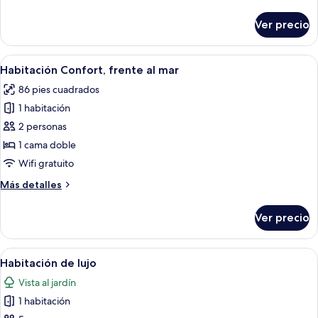
detalles
sobre
Ver precio
Suite
estudio
presidencial
Abrir
Una habitación de hotel con una cama,
1
Habitación Confort, frente al mar
todas
86 pies cuadrados
las
1 habitación
fotos
de
2 personas
Habitación
1 cama doble
Confort,
Wifi gratuito
frente
Más
Más detalles
al
detalles
mar
sobre
Ver precio
Habitación
Confort,
frente
Abrir
Dos camas con cabeceros negros y rop
2
al
Habitación de lujo
todas
mar
Vista al jardín
las
1 habitación
fotos