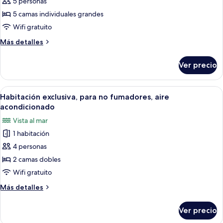
de
5 personas
Habitación
5 camas individuales grandes
de
Wifi gratuito
lujo
Más
Más detalles
detalles
sobre
Ver precio
Habitación
de
lujo
Abrir
Una habitación de hotel con cama, mes
2
Habitación exclusiva, para no fumadores, aire
todas
acondicionado
las
Vista al mar
fotos
1 habitación
de
4 personas
Habitación
exclusiva,
2 camas dobles
para
Wifi gratuito
no
Más
Más detalles
fumadores,
detalles
aire
sobre
Ver precio
Habitación
acondicionado
exclusiva,