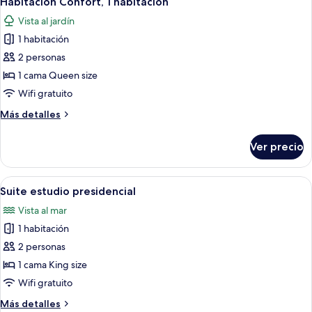
Habitación Confort, 1 habitación
todas
la
Vista al jardín
playa,
las
frente
1 habitación
fotos
al
de
2 personas
mar
Habitación
1 cama Queen size
Confort,
Wifi gratuito
1
Más
Más detalles
habitación
detalles
sobre
Ver precio
Habitación
Confort,
1
Abrir
Una cama con dosel y cuatro columnas
8
habitación
Suite estudio presidencial
todas
Vista al mar
las
1 habitación
fotos
de
2 personas
Suite
1 cama King size
estudio
Wifi gratuito
presidencial
Más
Más detalles