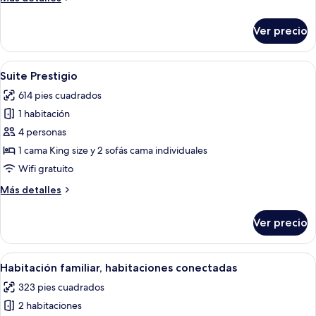
detalles
sobre
Ver precio
Superior
Grand
Abrir
Habitación de hotel con cama, escritor
7
Suite Prestigio
todas
614 pies cuadrados
las
1 habitación
fotos
de
4 personas
Suite
1 cama King size y 2 sofás cama individuales
Prestigio
Wifi gratuito
Más
Más detalles
detalles
sobre
Ver precio
Suite
Prestigio
Abrir
Habitación de hotel moderna con una c
7
Habitación familiar, habitaciones conectadas
todas
323 pies cuadrados
las
2 habitaciones
fotos