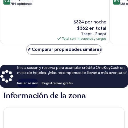
9.4
8.2
de
de
754 opiniones
138 
10,
10,
Excepcional,
Muy
754
bueno,
$324 por noche
opiniones
138
El
$362 en total
opinion
precio
1 sept - 2 sept
actual
Total con impuestos y cargos
es
de
Comparar propiedades similares
$362
Inicia sesión y reserva para acumular crédito OneKeyCash en
miles de hoteles. ¡Más recompensas te llevan a más aventuras!
Iniciar sesión
Registrarme gratis
Información de la zona