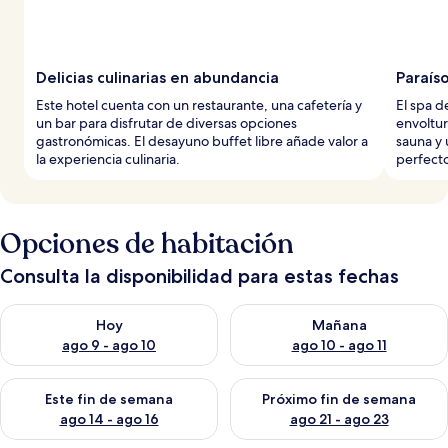
Delicias culinarias en abundancia
Paraís
Este hotel cuenta con un restaurante, una cafetería y
El spa d
un bar para disfrutar de diversas opciones
envoltur
gastronómicas. El desayuno buffet libre añade valor a
sauna y 
la experiencia culinaria.
perfecto
Opciones de habitación
Consulta la disponibilidad para estas fechas
Consulta la disponibilidad para hoy ago 9 - ago 10
Consulta la disponibilidad par
Hoy
Mañana
ago 9 - ago 10
ago 10 - ago 11
Consulta la disponibilidad para este fin de semana ago 14 - ag
Consulta la disponibilidad pa
Este fin de semana
Próximo fin de semana
ago 14 - ago 16
ago 21 - ago 23