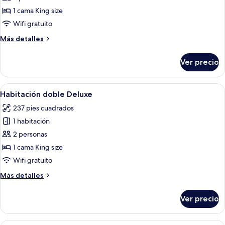
Habitación
1 cama King size
doble
Wifi gratuito
superior
Más
Más detalles
detalles
sobre
Ver precio
Habitación
doble
superior
Abrir
Un dormitorio con una cama, una silla
5
Habitación doble Deluxe
todas
237 pies cuadrados
las
1 habitación
fotos
de
2 personas
Habitación
1 cama King size
doble
Wifi gratuito
Deluxe
Más
Más detalles
detalles
sobre
Ver precio
Habitación
doble
Deluxe
Una habitación de hotel con una cama, 