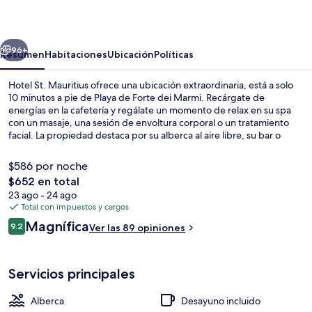
Mauritius
erior
Siguiente
96+
Resumen
Habitaciones
Ubicación
Políticas
Hotel St. Mauritius ofrece una ubicación extraordinaria, está a solo
10 minutos a pie de Playa de Forte dei Marmi. Recárgate de
energías en la cafetería y regálate un momento de relax en su spa
con un masaje, una sesión de envoltura corporal o un tratamiento
facial. La propiedad destaca por su alberca al aire libre, su bar o
lounge y su sala de fitness.
$586 por noche
El
$652 en total
precio
23 ago - 24 ago
Exterior
total
Total con impuestos y cargos
es
Opiniones
Magnífica
9.2
Ver las 89 opiniones
de
9.2 de 10,
$652
Servicios principales
Alberca
Desayuno incluido