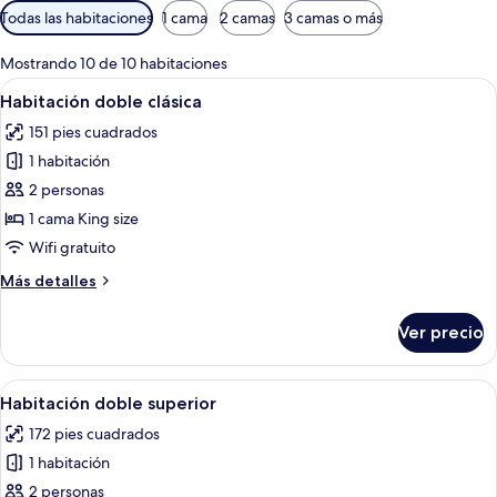
Filtros
Todas las habitaciones
1 cama
2 camas
3 camas o más
disponibles
para
Mostrando 10 de 10 habitaciones
las
Abrir
Habitación de hotel con una cama grand
4
Habitación doble clásica
habitaciones
todas
151 pies cuadrados
las
1 habitación
fotos
de
2 personas
Habitación
1 cama King size
doble
Wifi gratuito
clásica
Más
Más detalles
detalles
sobre
Ver precio
Habitación
doble
clásica
Abrir
Habitación de hotel con una cama grande
4
Habitación doble superior
todas
172 pies cuadrados
las
1 habitación
fotos
de
2 personas