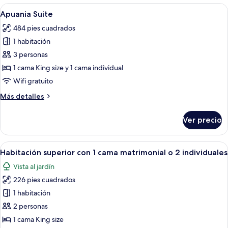
Abrir
Una habitación de hotel moderna con u
7
Apuania Suite
todas
484 pies cuadrados
las
1 habitación
fotos
de
3 personas
Apuania
1 cama King size y 1 cama individual
Suite
Wifi gratuito
Más
Más detalles
detalles
sobre
Ver precio
Apuania
Suite
Abrir
Habitación de hotel moderna con una ca
1
Habitación superior con 1 cama matrimonial o 2 individuales
todas
Vista al jardín
las
226 pies cuadrados
fotos
de
1 habitación
Habitación
2 personas
superior
1 cama King size