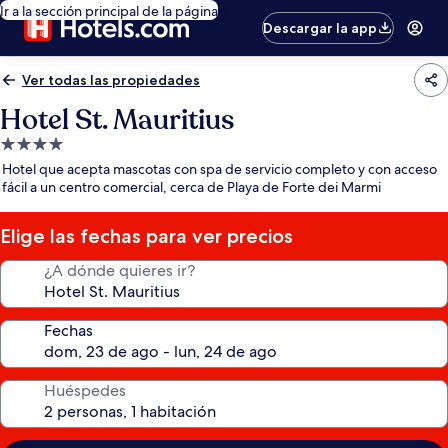
Ir a la sección principal de la página
Descargar la app
Ver todas las propiedades
Hotel St. Mauritius
Propiedad
de
Hotel que acepta mascotas con spa de servicio completo y con acceso
4.0
fácil a un centro comercial, cerca de Playa de Forte dei Marmi
estrellas
Elige las fechas para ver precios
¿A dónde quieres ir?
Fechas
Huéspedes