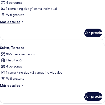
de
4 personas
Habitación
1 cama King size y 1 cama individual
familiar,
Wifi gratuito
habitaciones
Más
Más detalles
conectadas
detalles
sobre
Ver precio
Habitación
familiar,
habitaciones
Abrir
Habitación de hotel con cama, escritor
6
conectadas
Suite, Terraza
todas
366 pies cuadrados
las
1 habitación
fotos
de
4 personas
Suite,
1 cama King size y 2 camas individuales
Terraza
Wifi gratuito
Más
Más detalles
detalles
sobre
Ver precio
Suite,
Terraza