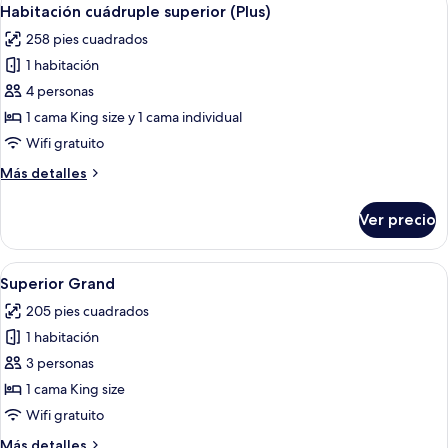
Abrir
4
Habitación cuádruple superior (Plus)
todas
258 pies cuadrados
las
1 habitación
fotos
de
4 personas
Habitación
1 cama King size y 1 cama individual
cuádruple
Wifi gratuito
superior
Más
Más detalles
(Plus)
detalles
sobre
Ver precio
Habitación
cuádruple
superior
Abrir
Una habitación de hotel con cama, escri
9
(Plus)
Superior Grand
todas
205 pies cuadrados
las
1 habitación
fotos
de
3 personas
Superior
1 cama King size
Grand
Wifi gratuito
Más
Más detalles