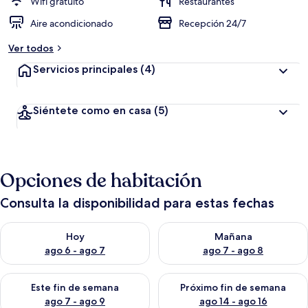
ó
Wifi gratuito
Restaurantes
n
Aire acondicionado
Recepción 24/7
a
Ver todos
l
t
Servicios principales
(4)
a
d
Siéntete como en casa
(5)
e
l
o
s
Opciones de habitación
v
i
Consulta la disponibilidad para estas fechas
a
j
Consulta la disponibilidad para hoy ago 6 - ago 7
Consulta la disponibilidad pa
e
Hoy
Mañana
r
ago 6 - ago 7
ago 7 - ago 8
o
s
Consulta la disponibilidad para este fin de semana ago 7 - ag
Consulta la disponibilidad par
Este fin de semana
Próximo fin de semana
ago 7 - ago 9
ago 14 - ago 16