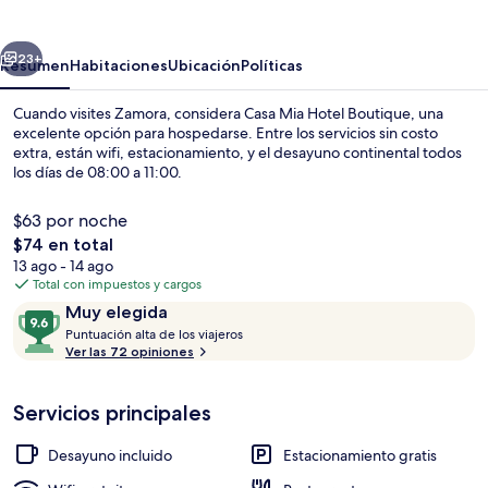
Hotel
Boutique
erior
Siguiente
23+
Resumen
Habitaciones
Ubicación
Políticas
Cuando visites Zamora, considera Casa Mia Hotel Boutique, una
excelente opción para hospedarse. Entre los servicios sin costo
extra, están wifi, estacionamiento, y el desayuno continental todos
los días de 08:00 a 11:00.
$63 por noche
El
$74 en total
precio
13 ago - 14 ago
total
Total con impuestos y cargos
Recepción
es
Opiniones
9.6
Muy elegida
de
P
de
Puntuación alta de los viajeros
$74
u
Ver las 72 opiniones
10,
n
Muy
t
elegida
Servicios principales
u
a
c
Desayuno incluido
Estacionamiento gratis
i