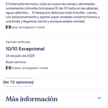
El hotel está hermoso, todo es nuevo las camas y almohadas
sumamente cómodas la limpieza 10 de 10 hasta en las sábanas,
agua calientita…. El desayuno delicioso todo el bufet, cuenta
con estacionamiento y aparte super amables nosotros fuimos a
una boda y llegamos noche y aunque estaba cerrado
amablemente nos abrieron!! Las recepcionistas muy amables, sin
Laura, se hospedó 1 noche
duda regresaría siempre.
Opinión verificada
10/10 Excepcional
26 de julio de 2025
Buen servicio
Octavio, se hospedó 1 noche
Ver 72 opiniones
Más información