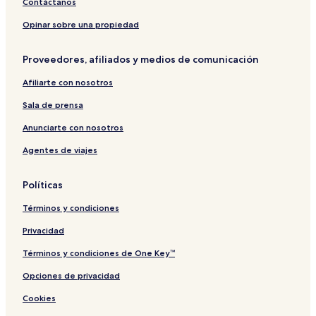
Contáctanos
m
o
a
n
E
e
e
o
e
m
t
x
z
s
1
Opinar sobre una propiedad
n
o
r
p
S
s
9
t
r
o
r
h
C
0
Proveedores, afiliados y medios de comunicación
o
a
Z
e
o
l
5
s
a
s
p
a
Afiliarte con nosotros
B
m
s
-
s
o
o
H
s
Sala de prensa
u
r
o
–
t
a
s
Z
Anunciarte con nosotros
i
t
a
Agentes de viajes
q
e
m
u
l
o
e
r
Políticas
a
C
Términos y condiciones
e
n
Privacidad
t
r
Términos y condiciones de One Key™
o
Opciones de privacidad
Cookies