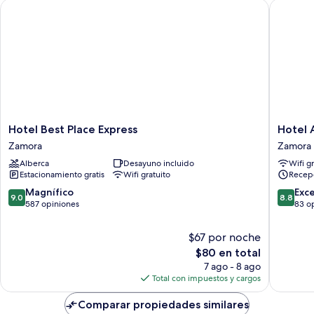
Hotel Best Place Express
Hotel An
Hotel
Hotel
Hotel Best Place Express
Hotel 
Best
Ana
Zamora
Zamora
Place
Isabel
Alberca
Desayuno incluido
Wifi g
Express
Zamora
Estacionamiento gratis
Wifi gratuito
Recep
Zamora
9.0
8.8
Magnífico
Exc
9.0
8.8
de
de
587 opiniones
83 o
10,
10,
Magnífico,
Excelent
$67 por noche
587
83
El
$80 en total
opiniones
opinion
precio
7 ago - 8 ago
actual
Total con impuestos y cargos
es
de
Comparar propiedades similares