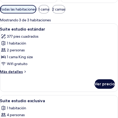
Filtros
Todas las habitaciones
1 cama
2 camas
disponibles
para
Mostrando 3 de 3 habitaciones
las
Abrir
Un dormitorio moderno con una cama 
5
Suite estudio estándar
habitaciones
todas
377 pies cuadrados
las
1 habitación
fotos
de
2 personas
Suite
1 cama King size
estudio
Wifi gratuito
estándar
Más
Más detalles
detalles
sobre
Ver precio
Suite
estudio
estándar
Abrir
Una habitación de hotel moderna con
4
Suite estudio exclusiva
todas
1 habitación
las
4 personas
fotos