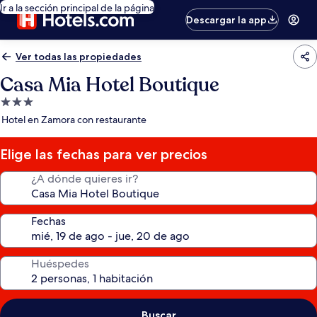
Ir a la sección principal de la página
Descargar la app
Ver todas las propiedades
Casa Mia Hotel Boutique
Propiedad
de
Hotel en Zamora con restaurante
3.0
estrellas
Elige las fechas para ver precios
¿A dónde quieres ir?
Fechas
Huéspedes
Buscar