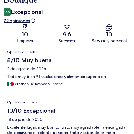
Boutique
Excepcional
9.6
72 opiniones
10
9.6
10
Limpieza
Servicios
Servicio y personal
Opiniones
Opinión verificada
8/10 Muy buena
2 de agosto de 2026
Todo muy bien !! Instalaciones y alimentos súper bien
Fernando, se hospedó 1 noche
Opinión verificada
10/10 Excepcional
18 de julio de 2026
Excelente lugar, muy bonito, trato muy agradable, la encargada
del desayuno excelente persona, trato y sabor de primera