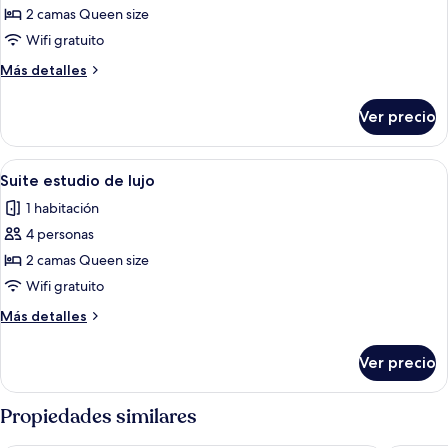
de
2 camas Queen size
Suite
Wifi gratuito
estudio
Más
Más detalles
exclusiva
detalles
sobre
Ver precio
Suite
estudio
exclusiva
Abrir
Una habitación con dos camas, cabece
7
Suite estudio de lujo
todas
1 habitación
las
4 personas
fotos
de
2 camas Queen size
Suite
Wifi gratuito
estudio
Más
Más detalles
de
detalles
lujo
sobre
Ver precio
Suite
estudio
de
Propiedades similares
lujo