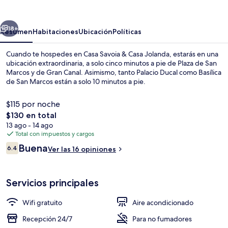
&
Casa
erior
Siguiente
Jolanda
18+
Resumen
Habitaciones
Ubicación
Políticas
Cuando te hospedes en Casa Savoia & Casa Jolanda, estarás en una
ubicación extraordinaria, a solo cinco minutos a pie de Plaza de San
Marcos y de Gran Canal. Asimismo, tanto Palacio Ducal como Basílica
de San Marcos están a solo 10 minutos a pie.
$115 por noche
El
$130 en total
precio
13 ago - 14 ago
total
Total con impuestos y cargos
Ropa de cama hipoalergénica y minib
es
Opiniones
Buena
6.4
Ver las 16 opiniones
de
6.4 de 10,
$130
Servicios principales
Wifi gratuito
Aire acondicionado
Recepción 24/7
Para no fumadores