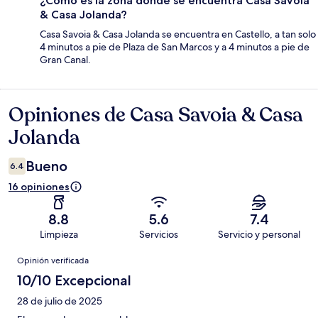
¿Cómo es la zona donde se encuentra Casa Savoia
& Casa Jolanda?
Casa Savoia & Casa Jolanda se encuentra en Castello, a tan solo
4 minutos a pie de Plaza de San Marcos y a 4 minutos a pie de
Gran Canal.
Opiniones de Casa Savoia & Casa
Opiniones
Jolanda
Bueno
6.4
16 opiniones
8.8
5.6
7.4
Limpieza
Servicios
Servicio y personal
Opiniones
Opinión verificada
10/10 Excepcional
28 de julio de 2025