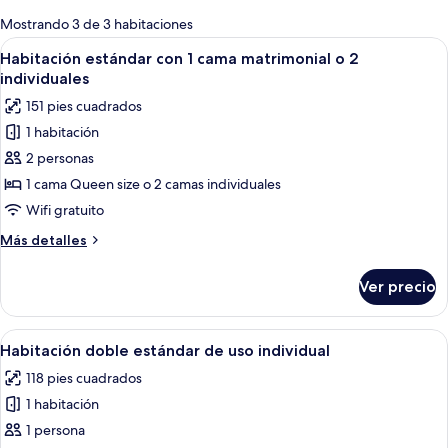
para
Mostrando 3 de 3 habitaciones
las
Abrir
Un dormitorio con una cama verde, una 
15
Habitación estándar con 1 cama matrimonial o 2
habitaciones
todas
individuales
las
151 pies cuadrados
fotos
1 habitación
de
2 personas
Habitación
estándar
1 cama Queen size o 2 camas individuales
con
Wifi gratuito
1
Más
Más detalles
cama
detalles
matrimonial
sobre
Ver precio
Habitación
o
estándar
2
con
Abrir
Un dormitorio lujoso con un cabecero 
individuales
4
1
Habitación doble estándar de uso individual
todas
cama
118 pies cuadrados
matrimonial
las
o
1 habitación
fotos
2
de
1 persona
individuales