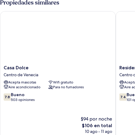
Propiedades similares
individuales
1
cama
Casa Dolce
Residenz
matrimonial
o
2
individuales
Casa
Residen
Casa Dolce
Reside
Dolce
Hotel
Centro de Venecia
Centro 
Centro
San
Acepta mascotas
Wifi gratuito
Acept
de
Maurizio
Aire acondicionado
Para no fumadores
Aire a
Venecia
Centro
de
7.8
7.4
Bueno
Bue
7.8
7.4
Venecia
de
de
503 opiniones
101 
10,
10,
Bueno,
Bueno,
503
101
$94 por noche
opiniones
opinion
El
$106 en total
precio
10 ago - 11 ago