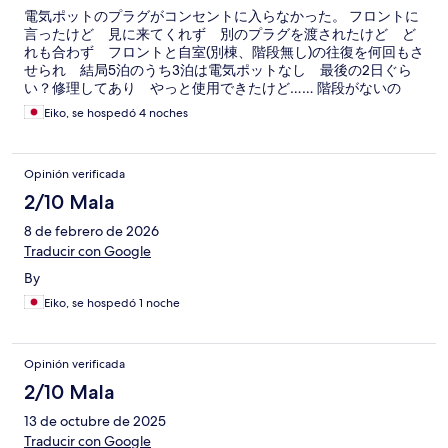
電気ポットのプラグがコンセントに入らなかった。 フロントに
言ったけど 見に来てくれず 別のプラグを渡されたけど ど
れも合わず フロントと自室(別棟、階段無し)の往復を何回もさ
せられ 結局5泊のうち3泊は電気ポットなし 最後の2日ぐら
い？修理してあり やっと使用できたけど…… 階段がないの
で 3階までの往復は障害者、高齢者には辛いです。 フロント
Eiko, se hospedó 4 noches
は不親切です。 お部屋の中はきれいだけど 建物の入口はシー
ツの袋がつんであって倉庫かゴミ置き場みたいだし 階段も汚
いし 照明がわかりにくい
Opinión verificada
2/10 Mala
8 de febrero de 2026
Traducir con Google
By
Eiko, se hospedó 1 noche
Opinión verificada
2/10 Mala
13 de octubre de 2025
Traducir con Google