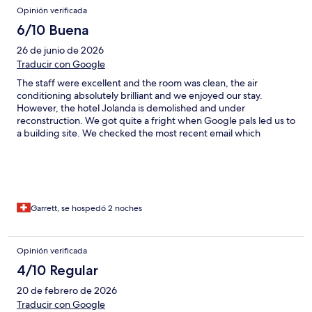
Opinión verificada
6/10 Buena
26 de junio de 2026
Traducir con Google
The staff were excellent and the room was clean, the air
conditioning absolutely brilliant and we enjoyed our stay.
However, the hotel Jolanda is demolished and under
reconstruction. We got quite a fright when Google pals led us to
a building site. We checked the most recent email which
directed us to a hotel nearby, the staff there were excellent.
They asked us to follow them and we were led to an alleyway
and the door of a very old building. We were handed out key
and told our room was on the top floor (the attic). Five flights of
Stone steps med us to a charming attic room utilising the
furniture of the room depicted in on your site but definitely not
Garrett, se hospedó 2 noches
the same room. We were fine with the stair climb but an older,
unfit or incapacitated person would not be able for it. Would we
stay there again? Yes we loved the old charm. Is it what is
Opinión verificada
advertised, no! Clean, charming, great views of an old church,
4/10 Regular
fully renovated bathroom and the staff are excellent.
20 de febrero de 2026
Traducir con Google