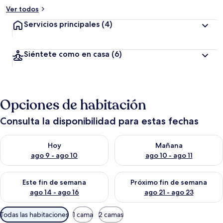
Ver todos
Servicios principales
(4)
Siéntete como en casa
(6)
Opciones de habitación
Consulta la disponibilidad para estas fechas
Consulta la disponibilidad para hoy ago 9 - ago 10
Consulta la disponibilidad par
Hoy
Mañana
ago 9 - ago 10
ago 10 - ago 11
Consulta la disponibilidad para este fin de semana ago 14 - ag
Consulta la disponibilidad pa
Este fin de semana
Próximo fin de semana
ago 14 - ago 16
ago 21 - ago 23
Filtros
Todas las habitaciones
1 cama
2 camas
disponibles