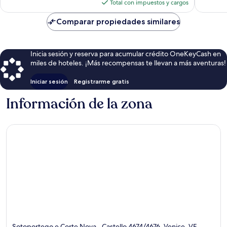
actual
Total con impuestos y cargos
es
de
Comparar propiedades similares
$106
Inicia sesión y reserva para acumular crédito OneKeyCash en
miles de hoteles. ¡Más recompensas te llevan a más aventuras!
Iniciar sesión
Registrarme gratis
Información de la zona
Sotoportego e Corte Nova,, Castello 4674/4676, Venice, VE,