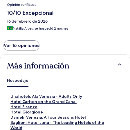
Opinión verificada
10/10 Excepcional
16 de febrero de 2026
Natália Alves, se hospedó 2 noches
Ver 16 opiniones
Más información
Hospedaje
E
Unahotels Ala Venezia - Adults Only
n
E
Hotel Carlton on the Grand Canal
l
n
E
Hotel Firenze
a
l
n
E
Hotel Giorgione
c
a
l
n
E
Danieli, Venezia, A Four Seasons Hotel
e
c
a
l
n
E
Baglioni Hotel Luna - The Leading Hotels of the
p
e
c
a
l
n
World