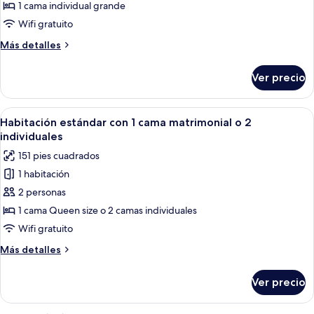
Habitación
1 cama individual grande
doble
Wifi gratuito
estándar
Más
Más detalles
de
detalles
uso
sobre
Ver precio
Habitación
individual
doble
estándar
Abrir
Un dormitorio con una cama verde, una 
15
de
Habitación estándar con 1 cama matrimonial o 2
todas
uso
individuales
individual
las
151 pies cuadrados
fotos
1 habitación
de
2 personas
Habitación
estándar
1 cama Queen size o 2 camas individuales
con
Wifi gratuito
1
Más
Más detalles
cama
detalles
matrimonial
sobre
Ver precio
Habitación
o
estándar
2
con