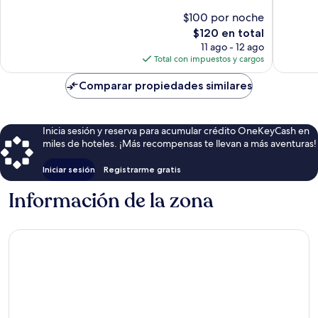
1,327
Excepcional,
$100 por noche
opinion
188
El
$120 en total
opiniones
precio
11 ago - 12 ago
actual
Total con impuestos y cargos
es
de
Comparar propiedades similares
$120
Inicia sesión y reserva para acumular crédito OneKeyCash en
miles de hoteles. ¡Más recompensas te llevan a más aventuras!
Iniciar sesión
Registrarme gratis
Información de la zona