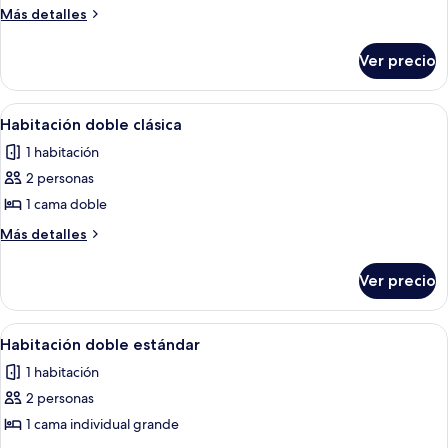
Habitación
Más
Más detalles
doble
detalles
sobre
Deluxe
Ver precio
Habitación
doble
Deluxe
Abrir
Habitación de hotel con una cama gra
3
Habitación doble clásica
todas
1 habitación
las
2 personas
fotos
de
1 cama doble
Habitación
Más
Más detalles
doble
detalles
sobre
clásica
Ver precio
Habitación
doble
clásica
Abrir
Una habitación de hotel con cama, escrit
3
Habitación doble estándar
todas
1 habitación
las
2 personas
fotos
de
1 cama individual grande