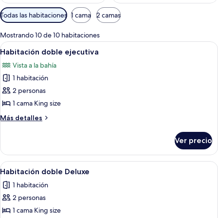
Filtros
Todas las habitaciones
1 cama
2 camas
disponibles
para
Mostrando 10 de 10 habitaciones
las
Abrir
Un dormitorio con una cama grande, do
5
Habitación doble ejecutiva
habitaciones
todas
Vista a la bahía
las
1 habitación
fotos
de
2 personas
Habitación
1 cama King size
doble
Más
Más detalles
ejecutiva
detalles
sobre
Ver precio
Habitación
doble
ejecutiva
Abrir
Tabla de planchar con plancha y ropa
13
Habitación doble Deluxe
todas
1 habitación
las
2 personas
fotos
de
1 cama King size