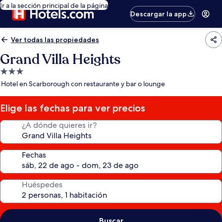
Ir a la sección principal de la página
Descargar la app
Ver todas las propiedades
Grand Villa Heights
Propiedad
de
Hotel en Scarborough con restaurante y bar o lounge
3.0
estrellas
Elige las fechas para ver precios
¿A dónde quieres ir?
Fechas
Huéspedes
Buscar