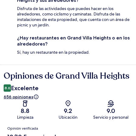
Heights y sus alrededores?
Disfruta de las actividades que puedes hacer en los
alrededores, como ciclismo y caminatas. Disfruta de las
instalaciones de esta propiedad, que cuenta con un área de
picnic y un jardín.
¿Hay restaurantes en Grand Villa Heights o en los
alrededores?
Sí, hay un restaurante en la propiedad.
Opiniones de Grand Villa Heights
Opiniones
Excelente
8.6
656 opiniones
8.8
9.2
9.0
Limpieza
Ubicación
Servicio y personal
Opiniones
Opinión verificada