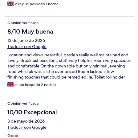
Lesley, se hospedó 1 noche
Opinión verificada
8/10 Muy buena
13 de junio de 2026
Traducir con Google
Location and views beautiful, garden really well maintained and
lovely. Breakfast excellent, staff very helpful, room very spacious
and comfortable On the down side but only minimal ,evening
food while ok was a little over priced Room lacked a few
finishing touches that could be remedied, ie. Toilet roll holder
needed fixing properly, hooks on back of doors falling out, lack
Ian, se hospedó 2 noches
of toiletries, wall light on crooked, as I said only mini al but would
have given 5 star if not for these.
Opinión verificada
10/10 Excepcional
3 de mayo de 2026
Traducir con Google
Good