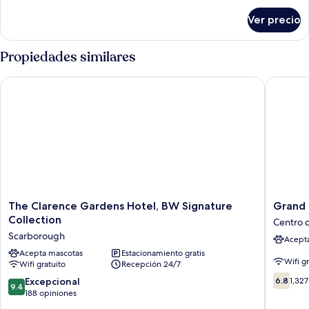
sobre
Ver precio
Cabaña
Confort
Propiedades similares
The Clarence Gardens Hotel, BW Signature Collection
Grand H
The
Grand
The Clarence Gardens Hotel, BW Signature
Grand 
Clarence
Hotel
Collection
Centro 
Gardens
Scarbor
Scarborough
Acept
Hotel,
Centro
BW
Acepta mascotas
Estacionamiento gratis
de
Wifi g
Wifi gratuito
Recepción 24/7
Signature
la
6.8
Collection
ciudad
9.4
Excepcional
6.8
1,327
9.4
de
Scarborough
de
de
188 opiniones
10,
Scarbor
10,