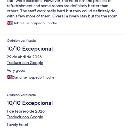
staff were excellent. However, the hotel is in the process of
refurbishment and some rooms are definitely better than
others. The staff work really hard but they could definitely do
with a few more of them. Overall a lovely stay but for the room
price of approximately £200 per nights I would expect a little
Debbie, se hospedó 1 noche
more in my room than I got.
Opinión verificada
10/10 Excepcional
29 de abril de 2026
Traducir con Google
Very good
David, se hospedó 1 noche
Opinión verificada
10/10 Excepcional
1 de febrero de 2026
Traducir con Google
Lovely hotel