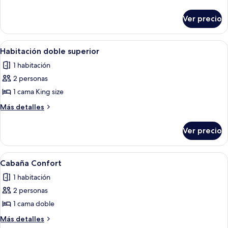
Deluxe
detalles
sobre
Ver precio
Cabaña
Deluxe
Abrir
Una habitación de hotel con cama, escri
2
Habitación doble superior
todas
1 habitación
las
2 personas
fotos
de
1 cama King size
Habitación
Más
Más detalles
doble
detalles
sobre
superior
Ver precio
Habitación
doble
superior
Abrir
Una habitación de hotel con una cama, u
1
Cabaña Confort
todas
1 habitación
las
2 personas
fotos
de
1 cama doble
Cabaña
Más
Más detalles
Confort
detalles