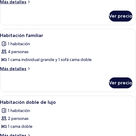
Habitación
Más
Más detalles
doble
detalles
sobre
estándar
Ver precio
Habitación
doble
estándar
Abrir
Un dormitorio ordenado con una cama 
1
Habitación familiar
todas
1 habitación
las
4 personas
fotos
de
1 cama individual grande y 1 sofá cama doble
Habitación
Más
Más detalles
familiar
detalles
sobre
Ver precio
Habitación
familiar
Abrir
Un dormitorio con una cama grande, un 
4
Habitación doble de lujo
todas
1 habitación
las
2 personas
fotos
de
1 cama doble
Habitación
Más
Más detalles