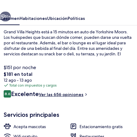
Heights
erior
Siguiente
51+
Resumen
Habitaciones
Ubicación
Políticas
Grand Villa Heights está a 15 minutos en auto de Yorkshire Moors.
Los huéspedes que buscan dónde comer, pueden darse una vuelta
por el restaurante. Además, el bar o lounge es el lugar ideal para
disfrutar de una bebida al final del día. Entre sus amenidades y
servicios destacan su snack bar o deli, su terraza, y su jardín. El
personal amable y la condición en general están muy bien
calificados por otros visitantes.
$151 por noche
El
$181 en total
precio
12 ago - 13 ago
Vista aérea
total
Total con impuestos y cargos
es
Opiniones
Excelente
8.6
Ver las 656 opiniones
de
8.6 de 10,
$181
Servicios principales
Acepta mascotas
Estacionamiento gratis
Wifi gratuito
Restaurantes