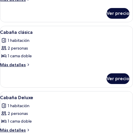
doble
detalles
sobre
de
Ver precio
Habitación
lujo
doble
de
Abrir
Un dormitorio con una cama grande, una
2
lujo
Cabaña clásica
todas
1 habitación
las
2 personas
fotos
de
1 cama doble
Cabaña
Más
Más detalles
clásica
detalles
sobre
Ver precio
Cabaña
clásica
Abrir
Un dormitorio con techo inclinado, un
2
Cabaña Deluxe
todas
1 habitación
las
2 personas
fotos
de
1 cama doble
Cabaña
Más
Más detalles