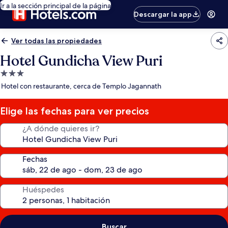
Ir a la sección principal de la página
Descargar la app
Ver todas las propiedades
Hotel Gundicha View Puri
Propiedad
de
Hotel con restaurante, cerca de Templo Jagannath
3.0
estrellas
Elige las fechas para ver precios
¿A dónde quieres ir?
Fechas
Huéspedes
Buscar