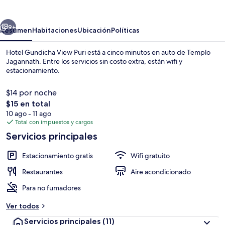
View
Puri
erior
Siguiente
9+
Resumen
Habitaciones
Ubicación
Políticas
Hotel Gundicha View Puri está a cinco minutos en auto de Templo
Jagannath. Entre los servicios sin costo extra, están wifi y
estacionamiento.
$14 por noche
El
$15 en total
precio
10 ago - 11 ago
total
Total con impuestos y cargos
es
Servicios principales
Lobby
de
$15
Estacionamiento gratis
Wifi gratuito
Restaurantes
Aire acondicionado
Para no fumadores
Ver todos
Servicios principales
(11)