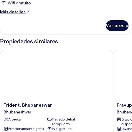
Deluxe,
Wifi gratuito
varias
Más
Más detalles
camas,
detalles
aire
sobre
Ver precio
acondicionado
Habitación
doble
Deluxe,
Propiedades similares
varias
camas,
Trident, Bhubaneswar
Pravupr
aire
acondicionado
Trident,
Pravupr
Trident, Bhubaneswar
Pravu
Bhubaneswar
Homest
Bhubaneshwar
Bhuban
Bhubaneshwar
Bhuban
Alberca
Traslado del/al
Estaci
aeropuerto
dispon
Estacionamiento gratis
Wifi gratuito
Lavand