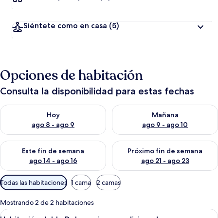
Siéntete como en casa
(5)
Opciones de habitación
Consulta la disponibilidad para estas fechas
Consulta la disponibilidad para hoy ago 8 - ago 9
Consulta la disponibilidad pa
Hoy
Mañana
ago 8 - ago 9
ago 9 - ago 10
Consulta la disponibilidad para este fin de semana ago 14 - ag
Consulta la disponibilidad pa
Este fin de semana
Próximo fin de semana
ago 14 - ago 16
ago 21 - ago 23
Filtros
Todas las habitaciones
1 cama
2 camas
disponibles
para
Mostrando 2 de 2 habitaciones
las
Abrir
Un dormitorio con cama de madera, cor
6