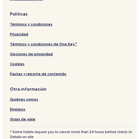
u
c
s
h
Políticas
C
o
Términos y condiciones
l
l
Privacidad
e
c
Términos y condiciones de One Key™
t
Opciones de privacidad
i
o
Cookies
n
s
Pautas y reporte de contenido
S
e
a
Otra información
V
Quiénes somos
i
e
Empleos
w
R
Guías de viaje
o
o
* Some hotels require you to cancel more than 24 hours before check-in.
m
Details on site.