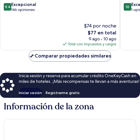
9.4
10.0
Excepcional
Exc
9.4
10
de
de
146 opiniones
1 opi
10,
10,
Excepcional,
Excepcio
$74 por noche
146
1
opiniones
El
opinión
$77 en total
precio
9 ago - 10 ago
actual
Total con impuestos y cargos
es
de
Comparar propiedades similares
$77
Inicia sesión y reserva para acumular crédito OneKeyCash en
miles de hoteles. ¡Más recompensas te llevan a más aventuras!
Iniciar sesión
Registrarme gratis
Información de la zona