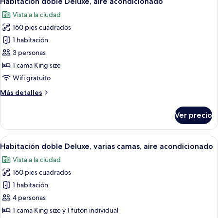
Habitación doble Deluxe, aire acondicionado
habitaciones
todas
Vista a la ciudad
las
160 pies cuadrados
fotos
de
1 habitación
Habitación
3 personas
doble
1 cama King size
Deluxe,
Wifi gratuito
aire
Más
Más detalles
acondicionado
detalles
sobre
Ver precio
Habitación
doble
Deluxe,
Abrir
Un dormitorio con cama de madera, cor
5
aire
Habitación doble Deluxe, varias camas, aire acondicionado
todas
acondicionado
Vista a la ciudad
las
160 pies cuadrados
fotos
de
1 habitación
Habitación
4 personas
doble
1 cama King size y 1 futón individual