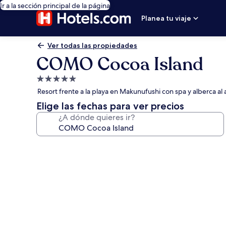
Ir a la sección principal de la página
Planea tu viaje
Ver todas las propiedades
COMO Cocoa Island
Propiedad
de
Resort frente a la playa en Makunufushi con spa y alberca al a
5.0
Elige las fechas para ver precios
estrellas
¿A dónde quieres ir?
Galería
de
fotos
de
COMO
Cocoa