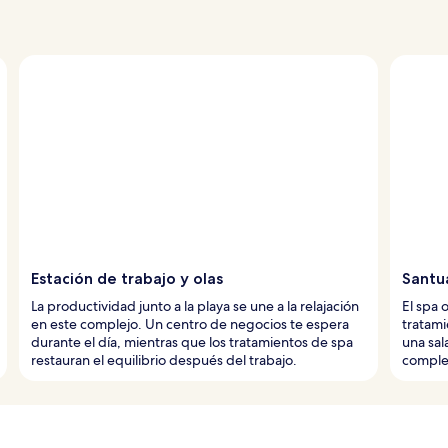
Estación de trabajo y olas
Santua
La productividad junto a la playa se une a la relajación
El spa 
en este complejo. Un centro de negocios te espera
tratami
durante el día, mientras que los tratamientos de spa
una sal
restauran el equilibrio después del trabajo.
complem