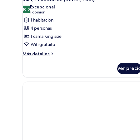
todas
Excepcional
las
10.0
10.0 de 10
(1
1 opinión
fotos
opinión)
1 habitación
de
4 personas
Villa,
1 cama King size
1
Wifi gratuito
habitación
(Water,
Más
Más detalles
detalles
Pool)
sobre
Ver preci
Villa,
1
habitación
(Water,
Pool)