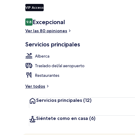
VIP Access
Vista aérea
Opiniones
Excepcional
9.8
9.8 de 10,
Ver las 80 opiniones
Servicios principales
Alberca
Traslado del/al aeropuerto
Restaurantes
Ver todos
Servicios principales
(12)
Siéntete como en casa
(6)