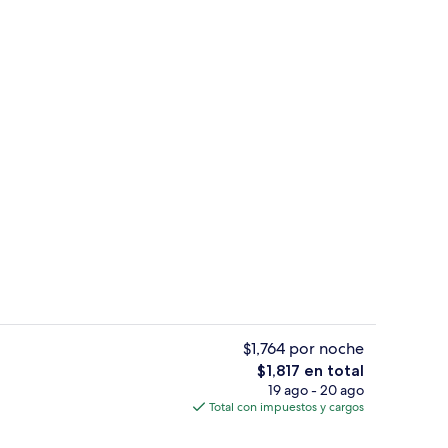
Exterior
ado por un influencer
$1,764 por noche
El
$1,817 en total
precio
19 ago - 20 ago
Sábanas de algodón egipcio, ropa de 
total
Total con impuestos y cargos
es
de