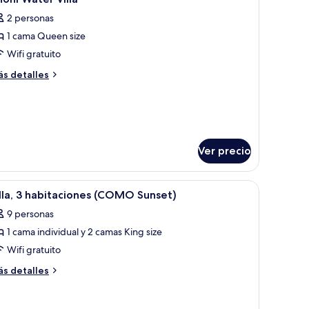
odas
2 personas
s
1 cama Queen size
otos
e
Wifi gratuito
honi
ás
s detalles
ater
talles
bre
lla
oni
ter
lla
Ver precio
, con un muelle largo que conecta varias estructuras.
brir
Cabañas sobre el agua con techos de paja, agu
22
lla, 3 habitaciones (COMO Sunset)
odas
9 personas
s
1 cama individual y 2 camas King size
otos
e
Wifi gratuito
lla,
ás
s detalles
talles
bre
abitaciones
la,