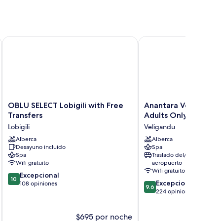
usive with Free Transfers
OBLU SELECT Lobigili with Free Transfers
Anantara Veli Maldives 
OBLU
Anantara
OBLU SELECT Lobigili with Free
Anantara Veli Maldiv
SELECT
Veli
Transfers
Adults Only
Lobigili
Maldives
Lobigili
Veligandu
with
Resort
Free
Alberca
-
Alberca
Desayuno incluido
Spa
Transfers
Adults
Spa
Traslado del/al
Lobigili
Only
Wifi gratuito
aeropuerto
Veligandu
Wifi gratuito
10.0
Excepcional
10
9.6
Excepcional
de
108 opiniones
9.6
de
224 opiniones
10,
10,
Excepcional,
Excepcional,
108
$695 por noche
$6
224
opiniones