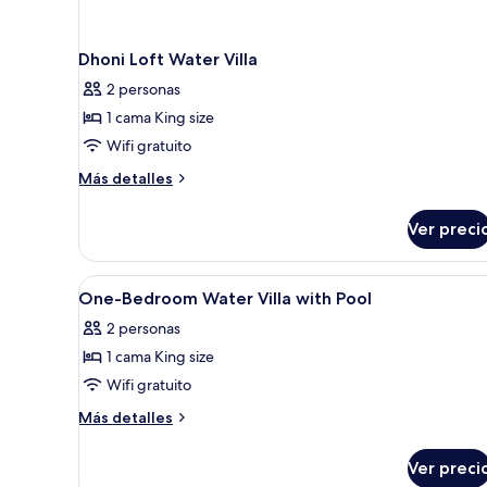
Dhoni Loft Water Villa
2 personas
1 cama King size
Wifi gratuito
Más
Más detalles
detalles
sobre
Ver preci
Dhoni
Loft
Water
Abrir
Una habitación de hotel moder
6
Villa
One-Bedroom Water Villa with Pool
todas
2 personas
las
1 cama King size
fotos
de
Wifi gratuito
One-
Más
Más detalles
Bedroom
detalles
sobre
Water
Ver preci
One-
Villa