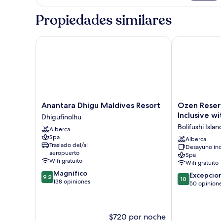
Bedroom
with
Water
Propiedades similares
Pool
Villa
with
Pool
Anantara Dhigu Maldives Resort
Ozen Reserve B
Anantara
Ozen
Anantara Dhigu Maldives Resort
Ozen Reserv
Dhigu
Reserve
Inclusive w
Dhigufinolhu
Maldives
Bolifushi-
Bolifushi Islan
Alberca
Resort
All
Spa
Dhigufinolhu
Inclusive
Alberca
Traslado del/al
Desayuno inc
with
aeropuerto
Spa
Free
Wifi gratuito
Wifi gratuito
Transfers
9.2
Magnífico
10.0
Bolifushi
Excepcio
9.2
10
de
138 opiniones
de
Island
50 opinion
10,
10,
Magnífico,
Excepcional,
138
50
$720 por noche
opiniones
opiniones