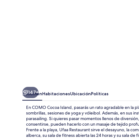
Island
147+
Resumen
Habitaciones
Ubicación
Políticas
En COMO Cocoa Island, pasarás un rato agradable en la pla
sombrillas, sesiones de yoga y vóleibol. Además, en sus in
parasailing. Si quieres pasar momentos llenos de diversión,
consentirse, pueden hacerlo con un masaje de tejido profun
Frente a la playa, Ufaa Restaurant sirve el desayuno, la comi
alberca, su sala de fitness abierta las 24 horas y su sala de fi