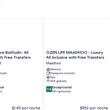
olifushi- All Inclusive with Free Transfers
OZEN LIFE MAADHOO - Luxury All Incl
OZEN
e Bolifushi- All
OZEN LIFE MAADHOO - Luxury
LIFE
ith Free Transfers
All Inclusive with Free Transfers
MAADHOO
d
Maadhoo
-
Luxury
Alberca
luido
Desayuno incluido
All
Spa
Inclusive
Wifi gratuito
with
9.8
nal
Free
Excepcional
9.8
de
es
Transfers
140 opiniones
10,
Maadhoo
Excepcional,
140
$1,411 por noche
$952 por noche
opiniones