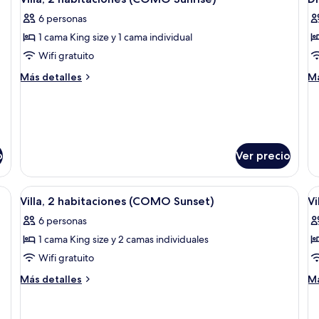
todas
t
6 personas
las
la
1 cama King size y 1 cama individual
fotos
f
de
d
Wifi gratuito
Villa,
D
Más
M
Más detalles
Má
2
W
detalles
de
sobre
so
habitaciones
Vi
Villa,
Dh
(COMO
2
Wa
Sunrise)
habitaciones
Vi
(COMO
o
Ver precio
Sunrise)
Abrir
Un complejo de bungalós sobre el agua
A
16
Villa, 2 habitaciones (COMO Sunset)
Vi
todas
t
6 personas
las
la
1 cama King size y 2 camas individuales
fotos
f
de
d
Wifi gratuito
Villa,
Vi
Más
M
Más detalles
Má
2
3
detalles
de
sobre
so
habitaciones
h
Villa,
Vil