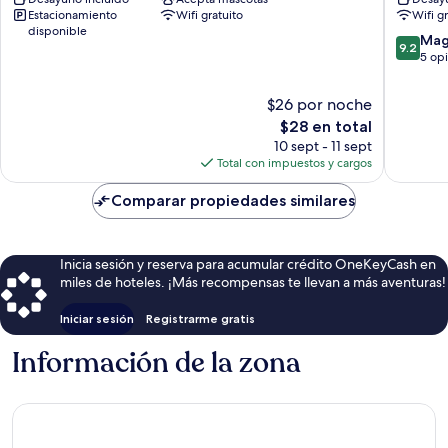
Don
Boutiqu
Estacionamiento
Wifi gratuito
Wifi g
Hotel
disponible
Van
9.2
Mag
9.2
Don
de
5 op
10,
Magnífi
$26 por noche
5
El
$28 en total
opinion
precio
10 sept - 11 sept
actual
Total con impuestos y cargos
es
de
Comparar propiedades similares
$28
Inicia sesión y reserva para acumular crédito OneKeyCash en
miles de hoteles. ¡Más recompensas te llevan a más aventuras!
Iniciar sesión
Registrarme gratis
Información de la zona