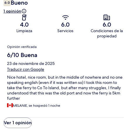
Bueno
6.0
1 opinión
4.0
6.0
6.0
Limpieza
Servicios
Condiciones de la
propiedad
Opiniones
Opinión verificada
6/10 Buena
23 de noviembre de 2025
Traducir con Google
Nice hotel, nice room, but in the middle of nowhere and no one
speaking english (even if it was written so) I took this room to
take the ferry to Co To Island, but after many struggles, I finally
understood that this was the old port and now the ferry is 5km
further
MELANIE, se hospedó 1 noche
Ver 1 opinión