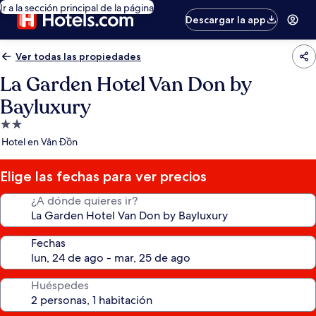
Ir a la sección principal de la página
Descargar la app
Ver todas las propiedades
La Garden Hotel Van Don by
Bayluxury
Propiedad
de
Hotel en Vân Đồn
2.0
estrellas
Elige las fechas para ver precios
¿A dónde quieres ir?
Fechas
Huéspedes