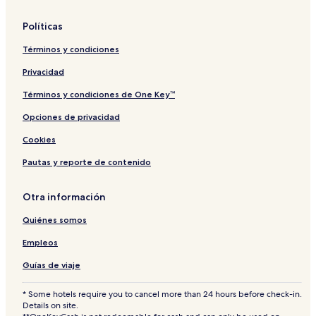
x
u
Políticas
r
y
Términos y condiciones
Privacidad
Términos y condiciones de One Key™
Opciones de privacidad
Cookies
Pautas y reporte de contenido
Otra información
Quiénes somos
Empleos
Guías de viaje
* Some hotels require you to cancel more than 24 hours before check-in.
Details on site.