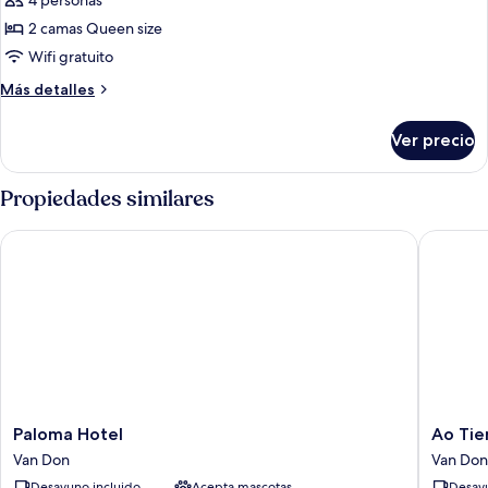
de
4 personas
Habitación
2 camas Queen size
familiar
Wifi gratuito
Más
Más detalles
detalles
sobre
Ver precio
Habitación
familiar
Propiedades similares
Paloma Hotel
Ao Tien 
Paloma
Ao
Paloma Hotel
Ao Tie
Hotel
Tien
Van Don
Van Don
Van
Harbour
Desayuno incluido
Acepta mascotas
Desayu