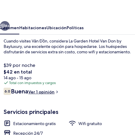
Garden
Hotel
Van
erior
Siguiente
Don
8+
Resumen
Habitaciones
Ubicación
Políticas
by
Cuando visites Vân Đồn, considera La Garden Hotel Van Don by
Bayluxury
Bayluxury, una excelente opción para hospedarse. Los huéspedes
disfrutarán de servicios extra sin costo, como wifi y estacionamiento.
$39 por noche
El
$42 en total
precio
14 ago - 15 ago
total
Total con impuestos y cargos
es
Opiniones
Buena
Área de sala de estar
6.0
Ver 1 opinión
de
6.0 de 10,
$42
Servicios principales
Estacionamiento gratis
Wifi gratuito
Recepción 24/7