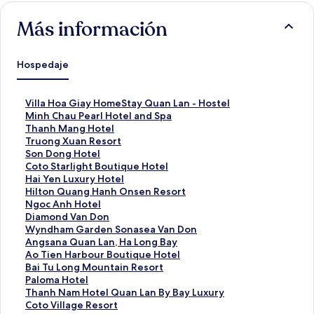
Más información
Hospedaje
E
Villa Hoa Giay HomeStay Quan Lan - Hostel
n
E
Minh Chau Pearl Hotel and Spa
l
n
E
Thanh Mang Hotel
a
l
n
E
Truong Xuan Resort
c
a
l
n
E
Son Dong Hotel
e
c
a
l
n
E
Coto Starlight Boutique Hotel
p
e
c
a
l
n
E
Hai Yen Luxury Hotel
a
p
e
c
a
l
n
E
Hilton Quang Hanh Onsen Resort
r
a
p
e
c
a
l
n
E
Ngoc Anh Hotel
a
r
a
p
e
c
a
l
n
E
Diamond Van Don
a
a
r
a
p
e
c
a
l
n
E
Wyndham Garden Sonasea Van Don
b
a
a
r
a
p
e
c
a
l
n
E
Angsana Quan Lan, Ha Long Bay
r
b
a
a
r
a
p
e
c
a
l
n
E
Ao Tien Harbour Boutique Hotel
i
r
b
a
a
r
a
p
e
c
a
l
n
E
Bai Tu Long Mountain Resort
r
i
r
b
a
a
r
a
p
e
c
a
l
n
E
Paloma Hotel
l
r
i
r
b
a
a
r
a
p
e
c
a
l
n
E
Thanh Nam Hotel Quan Lan By Bay Luxury
a
l
r
i
r
b
a
a
r
a
p
e
c
a
l
n
E
Coto Village Resort