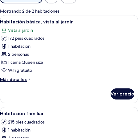
disponibles
para
Mostrando 2 de 2 habitaciones
las
Abrir
Habitación de hotel con dos camas, telev
5
Habitación básica, vista al jardín
habitaciones
todas
Vista al jardín
las
172 pies cuadrados
fotos
de
1 habitación
Habitación
2 personas
básica,
1 cama Queen size
vista
Wifi gratuito
al
Más
Más detalles
jardín
detalles
sobre
Ver precio
Habitación
básica,
vista
Abrir
Un baño moderno con una bañera inde
2
al
Habitación familiar
todas
jardín
215 pies cuadrados
las
1 habitación
fotos