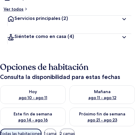
Ver todos
Servicios principales
(2)
Siéntete como en casa
(4)
Opciones de habitación
Consulta la disponibilidad para estas fechas
Consulta la disponibilidad para hoy ago 10 - ago 11
Consulta la disponibilidad par
Hoy
Mañana
ago 10 - ago 11
ago 11 - ago 12
Consulta la disponibilidad para este fin de semana ago 14 - ag
Consulta la disponibilidad pa
Este fin de semana
Próximo fin de semana
ago 14 - ago 16
ago 21 - ago 23
Filtros
Todas las habitaciones
1 cama
2 camas