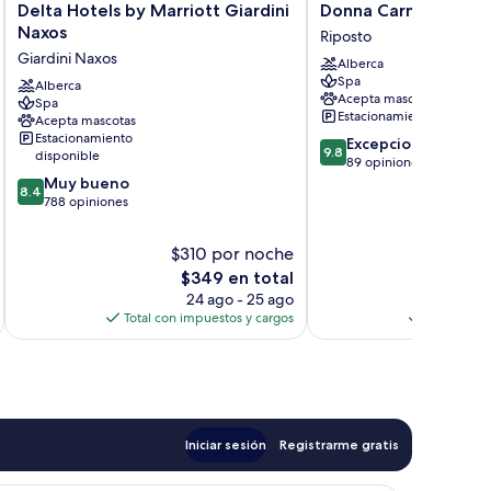
Delta
Donna
Delta Hotels by Marriott Giardini
Donna Carmela
Hotels
Carmela
Naxos
Riposto
by
Riposto
Giardini Naxos
Alberca
Marriott
Spa
Giardini
Alberca
Acepta mascotas
Spa
Naxos
Estacionamiento gratis
Acepta mascotas
Giardini
Estacionamiento
9.8
Excepcional
Naxos
9.8
disponible
de
89 opiniones
8.4
10,
Muy bueno
8.4
de
Excepcional,
788 opiniones
10,
89
Muy
opiniones
$310 por noche
$6
bueno,
El
E
$349 en total
788
precio
p
24 ago - 25 ago
opiniones
actual
a
Total con impuestos y cargos
Total con 
es
e
de
$349
Iniciar sesión
Registrarme gratis