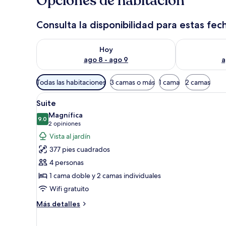
Opciones de habitación
Consulta la disponibilidad para estas fec
Consulta la disponibilidad para hoy ago 8 - ago 9
Consulta la d
Hoy
ago 8 - ago 9
a
Filtros
Todas las habitaciones
3 camas o más
1 cama
2 camas
disponibles
Abrir
Una sala de estar con un silló
para
4
Suite
todas
las
Magnífica
las
9.0
habitaciones
9.0 de 10
(2
2 opiniones
fotos
opiniones)
Vista al jardín
de
377 pies cuadrados
Suite
4 personas
1 cama doble y 2 camas individuales
Wifi gratuito
Más
Más detalles
detalles
sobre