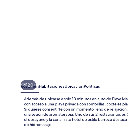
Marco
Charming
Hotel
&
Spa
120+
Resumen
Habitaciones
Ubicación
Políticas
Además de ubicarse a solo 10 minutos en auto de Playa Ma
con acceso a una playa privada con sombrillas, cocteles pla
Si quieres consentirte con un momento lleno de relajación
una sesión de aromaterapia. Uno de sus 2 restaurantes es G
el desayuno y la cena. Este hotel de estilo barroco destaca po
de hidromasaje.