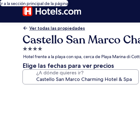
Ir a la sección principal de la página
Ver todas las propiedades
Castello San Marco Ch
Propiedad
de
Hotel frente a la playa con spa, cerca de Playa Marina di Cot
4.0
Elige las fechas para ver precios
estrellas
¿A dónde quieres ir?
Galería
de
fotos
de
Castello
San