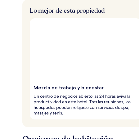
o
s
Lo mejor de esta propiedad
v
i
a
j
e
r
o
s
Mezcla de trabajo y bienestar
Un centro de negocios abierto las 24 horas aviva la
productividad en este hotel. Tras las reuniones, los
huéspedes pueden relajarse con servicios de spa,
masajes y tenis.