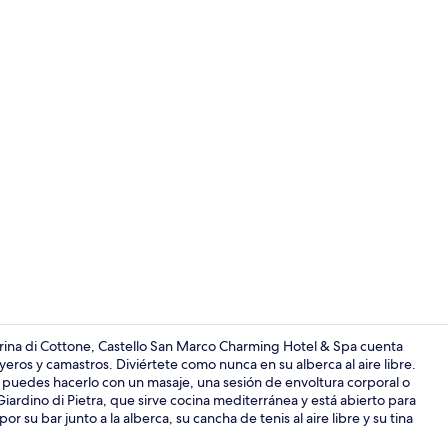
Salón de bo
rina di Cottone, Castello San Marco Charming Hotel & Spa cuenta
yeros y camastros. Diviértete como nunca en su alberca al aire libre.
, puedes hacerlo con un masaje, una sesión de envoltura corporal o
Ropa de cama
iardino di Pietra, que sirve cocina mediterránea y está abierto para
r su bar junto a la alberca, su cancha de tenis al aire libre y su tina