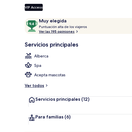
VIP Access
Exterior
Opiniones
9.4
Muy elegida
P
de
Puntuación alta de los viajeros
u
Ver las 195 opiniones
10,
n
Muy
t
Servicios principales
elegida
u
a
Alberca
c
i
Spa
ó
n
Acepta mascotas
a
Ver todos
l
t
Servicios principales
(12)
a
d
e
Para familias
(6)
l