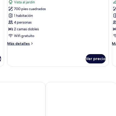
Vista al jardín
las
la
700 pies cuadrados
fotos
f
de
d
1 habitación
Grand
G
4 personas
Suite
S
2 camas dobles
Vinarium
A
Wifi gratuito
Más
M
Más detalles
Má
detalles
de
sobre
so
Grand
G
o
Ver precio
Suite
Su
Vinarium
A
Capotaormina
Hotel Villa Paradiso