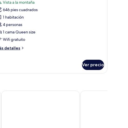
Vista a la montaña
s
646 pies cuadrados
otos
e
1 habitación
rand
4 personas
uite
1 cama Queen size
etneum
Wifi gratuito
ás
s detalles
talles
bre
rand
Ver precio
ite
etneum
Delta Hotels by Marriott Giardini Naxos
Donna Carmela