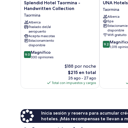
Splendid
UNA
Splendid Hotel Taormina -
UNA Hotels
Hotel
Hotels
Handwritten Collection
Taormina
Taormina
Capotaormina
Taormina
Alberca
-
Taormina
Spa
Handwritten
Alberca
Estacionamie
Traslado del/al
Collection
disponible
aeropuerto
Taormina
Wifi gratuito
Acepta mascotas
Estacionamiento
9.2
Magnífic
9.2
disponible
de
1,015 opini
9.0
10,
Magnífico
9.0
de
Magnífico,
330 opiniones
10,
1,015
$188 por noche
Magnífico,
opiniones
El
$215 en total
330
precio
opiniones
26 ago - 27 ago
actual
Total con impuestos y cargos
es
de
$215
Inicia sesión y reserva para acumular c
hoteles. ¡Más recompensas te llevan a m