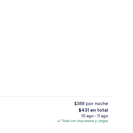
das
Terraza en la azotea
$388 por noche
El
$431 en total
precio
10 ago - 11 ago
 de alta calidad, camas con pillow-top y minibar
Playa privada, camastros, sombrillas y 
total
Total con impuestos y cargos
es
de