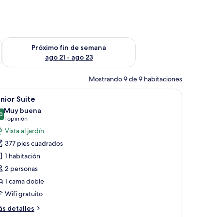
fin de semana ago 14 - ago 16
Consulta la disponibilidad para el próximo fin de semana ago
Próximo fin de semana
ago 21 - ago 23
Mostrando 9 de 9 habitaciones
lanco, una mesa redonda con una computadora portátil, una cámara y una d
brir
Habitación de hotel con cama, una silla, escrito
5
nior Suite
odas
Muy buena
s
0
8.0 de 10
(1
1 opinión
otos
opinión)
Vista al jardín
e
377 pies cuadrados
unior
1 habitación
uite
2 personas
1 cama doble
Wifi gratuito
ás
s detalles
talles