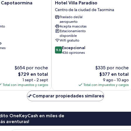
Hotel
 Capotaormina
Hotel Villa Paradiso
Villa
Centro de la ciudad de Taormina
Paradiso
Traslado del/al
Centro
aeropuerto
de
nto
Acepta mascotas
la
Estacionamiento
ciudad
disponible
de
Wifi gratuito
o
Taormina
9.6
Excepcional
ones
9.6
de
436 opiniones
10,
Excepcional,
$654 por noche
$335 por noche
436
El
opiniones
El
$729 en total
$377 en total
precio
precio
1 sept - 2 sept
9 ago - 10 ago
actual
actual
Total con impuestos y cargos
Total con impuestos y cargos
es
es
de
de
Comparar propiedades similares
$729
$377
rédito OneKeyCash en miles de
ás aventuras!