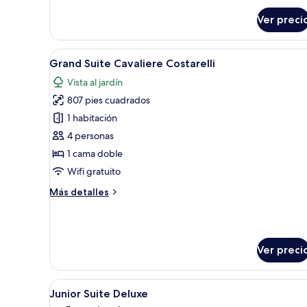
Suite
Ver preci
Abrir
Una terraza de madera con un j
8
Grand Suite Cavaliere Costarelli
todas
Vista al jardín
las
807 pies cuadrados
fotos
de
1 habitación
Grand
4 personas
Suite
1 cama doble
Cavaliere
Wifi gratuito
Costarelli
Más
Más detalles
detalles
sobre
Grand
Suite
Ver preci
Cavaliere
Costarelli
Abrir
Un cuarto de spa con una bañe
4
Junior Suite Deluxe
todas