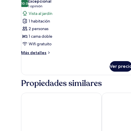
Excepcional
las
10.0
10.0 de 10
(1
1 opinión
fotos
opinión)
Vista al jardín
de
1 habitación
Junior
2 personas
Suite
1 cama doble
Deluxe
Wifi gratuito
Más
Más detalles
detalles
sobre
Ver preci
Junior
Suite
Deluxe
Propiedades similares
Splendid Hotel Taormina - Handwritten Collection
UNA Hotels 