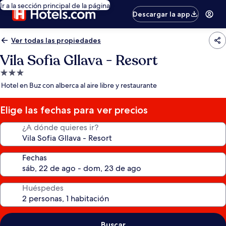
Ir a la sección principal de la página
Descargar la app
Ver todas las propiedades
Vila Sofia Gllava - Resort
Propiedad
de
Hotel en Buz con alberca al aire libre y restaurante
3.0
estrellas
Elige las fechas para ver precios
¿A dónde quieres ir?
Fechas
Huéspedes
Buscar