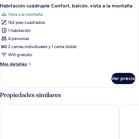
Abrir
Un baño moderno con ducha de vidrio
1
Habitación cuádruple Confort, balcón, vista a la montaña
todas
Vista a la montaña
las
162 pies cuadrados
fotos
de
1 habitación
Habitación
4 personas
cuádruple
2 camas individuales y 1 cama doble
Confort,
Wifi gratuito
balcón,
Más
Más detalles
vista
detalles
a
sobre
Ver precio
la
Habitación
cuádruple
montaña
Confort,
Propiedades similares
balcón,
vista
Skanderbeg Resort
Llogora T
a
la
montaña