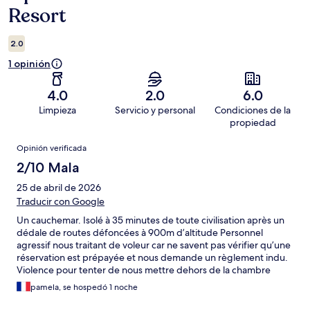
Resort
2.0
1 opinión
4.0
2.0
6.0
Limpieza
Servicio y personal
Condiciones de la
propiedad
Opiniones
Opinión verificada
2/10 Mala
25 de abril de 2026
Traducir con Google
Un cauchemar. Isolé à 35 minutes de toute civilisation après un
dédale de routes défoncées à 900m d’altitude Personnel
agressif nous traitant de voleur car ne savent pas vérifier qu’une
réservation est prépayée et nous demande un règlement indu.
Violence pour tenter de nous mettre dehors de la chambre
après le dîner . Viande avariée au restaurant. Ne prenne ni la
pamela, se hospedó 1 noche
carte bancaire ni les virements… Chambre relativement propre
mais un lieu pour sûr à fuir! Ma pire expérience de voyageur