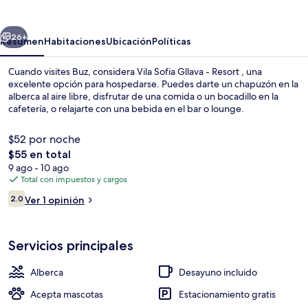
Gllava
-
erior
Siguiente
Resort
26+
Resumen
Habitaciones
Ubicación
Políticas
Cuando visites Buz, considera Vila Sofia Gllava - Resort , una
excelente opción para hospedarse. Puedes darte un chapuzón en la
alberca al aire libre, disfrutar de una comida o un bocadillo en la
cafetería, o relajarte con una bebida en el bar o lounge.
$52 por noche
El
$55 en total
precio
9 ago - 10 ago
total
Total con impuestos y cargos
Restaurante
es
Opiniones
2.0
Ver 1 opinión
de
2.0 de 10,
$55
Servicios principales
Alberca
Desayuno incluido
Acepta mascotas
Estacionamiento gratis