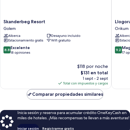
Skanderbeg
Llogora
Skanderbeg Resort
Llogora
Resort
Tourist
Golem
Orikum
Golem
Village
Alberca
Desayuno incluido
Alberc
Orikum
Estacionamiento gratis
Wifi gratuito
Estaci
8.8
9.2
Excelente
Mag
8.8
9.2
de
de
18 opiniones
17 op
10,
10,
Excelente,
Magnífi
$118 por noche
18
17
El
$131 en total
opiniones
opinion
precio
1 sept - 2 sept
actual
Total con impuestos y cargos
es
de
Comparar propiedades similares
$131
Inicia sesión y reserva para acumular crédito OneKeyCash en
miles de hoteles. ¡Más recompensas te llevan a más aventuras!
Iniciar sesión
Registrarme gratis