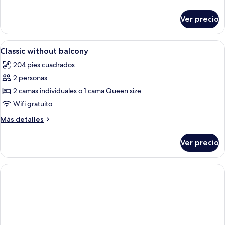
with
detalles
balcony
sobre
Ver precio
Superior
and
room
sea
with
Abrir
Caja de seguridad en la habitación, escr
view
3
balcony
Classic without balcony
todas
and
204 pies cuadrados
sea
las
view
2 personas
fotos
de
2 camas individuales o 1 cama Queen size
Classic
Wifi gratuito
without
Más
Más detalles
balcony
detalles
sobre
Ver precio
Classic
without
balcony