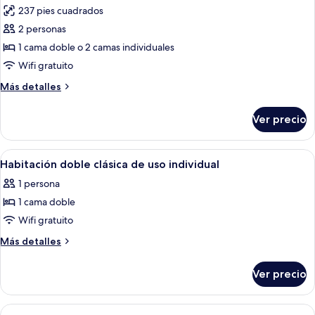
las
237 pies cuadrados
mar
fotos
(2+1)
2 personas
de
1 cama doble o 2 camas individuales
Habitación
Premium
Wifi gratuito
con
Más
Más detalles
1
detalles
sobre
cama
Ver precio
Habitación
matrimonial
Premium
o
con
Abrir
Caja de seguridad en la habitación, escr
5
2
1
Habitación doble clásica de uso individual
todas
cama
individuales,
1 persona
matrimonial
las
balcón
o
1 cama doble
fotos
2
de
Wifi gratuito
individuales,
Habitación
balcón
Más
Más detalles
doble
detalles
sobre
clásica
Ver precio
Habitación
de
doble
uso
clásica
Abrir
Una habitación de hotel moderna con u