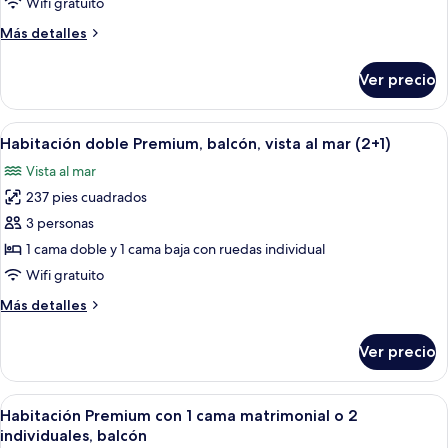
Habitación
Wifi gratuito
doble
Más
Más detalles
Premium
detalles
de
sobre
Ver precio
Habitación
uso
doble
individual,
Premium
Abrir
Habitación de hotel con una cama gran
balcón
6
de
Habitación doble Premium, balcón, vista al mar (2+1)
todas
uso
Vista al mar
individual,
las
balcón
237 pies cuadrados
fotos
de
3 personas
Habitación
1 cama doble y 1 cama baja con ruedas individual
doble
Wifi gratuito
Premium,
Más
Más detalles
balcón,
detalles
vista
sobre
Ver precio
Habitación
al
doble
mar
Premium,
Abrir
Habitación de hotel con una cama gran
(2+1)
5
balcón,
Habitación Premium con 1 cama matrimonial o 2
todas
vista
individuales, balcón
al