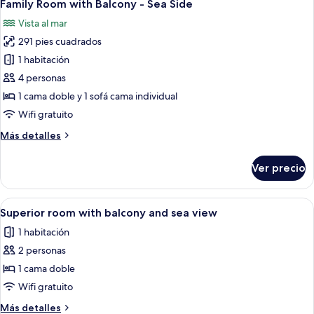
6
individual
de
Family Room with Balcony - Sea Side
todas
uso
Vista al mar
individual
las
291 pies cuadrados
fotos
de
1 habitación
Family
4 personas
Room
1 cama doble y 1 sofá cama individual
with
Wifi gratuito
Balcony
Más
Más detalles
-
detalles
Sea
sobre
Ver precio
Side
Family
Room
with
Abrir
Habitación de hotel con cama, escritor
9
Balcony
Superior room with balcony and sea view
todas
-
1 habitación
Sea
las
Side
2 personas
fotos
de
1 cama doble
Superior
Wifi gratuito
room
Más
Más detalles