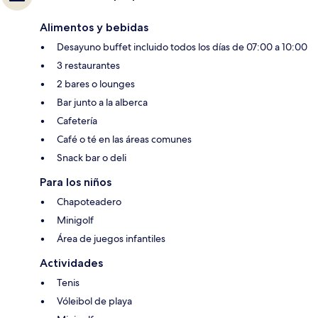
Alimentos y bebidas
Desayuno buffet incluido todos los días de 07:00 a 10:00
3 restaurantes
2 bares o lounges
Bar junto a la alberca
Cafetería
Café o té en las áreas comunes
Snack bar o deli
Para los niños
Chapoteadero
Minigolf
Área de juegos infantiles
Actividades
Tenis
Vóleibol de playa