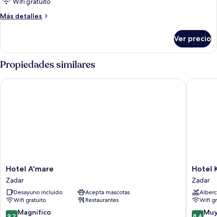
Classic
Wifi gratuito
with
Más
Más detalles
balcony
detalles
sobre
Ver precio
Classic
with
balcony
Propiedades similares
Hotel A'mare
Hotel Ko
Hotel
Hotel
Hotel A'mare
Hotel 
A'mare
Kolovar
Zadar
Zadar
Zadar
Zadar
Desayuno incluido
Acepta mascotas
Alberc
Wifi gratuito
Restaurantes
Wifi g
9.2
8.4
Magnífico
Muy
9.2
8.4