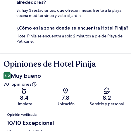
alrededores?
Sí, hay 3 restaurantes, que ofrecen mesas frente a la playa,
cocina mediterránea y vista al jardín.
¿Cómo es la zona donde se encuentra Hotel Pinija?
Hotel Pinija se encuentra a solo 2 minutos a pie de Playa de
Petrcane.
Opiniones de Hotel Pinija
Opiniones
Muy bueno
8.2
701 opiniones
8.4
7.8
8.2
Limpieza
Ubicación
Servicio y personal
Opiniones
Opinión verificada
10/10 Excepcional