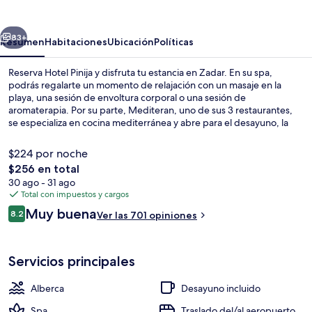
erior
Siguiente
83+
Resumen
Habitaciones
Ubicación
Políticas
Reserva Hotel Pinija y disfruta tu estancia en Zadar. En su spa,
podrás regalarte un momento de relajación con un masaje en la
playa, una sesión de envoltura corporal o una sesión de
aromaterapia. Por su parte, Mediteran, uno de sus 3 restaurantes,
se especializa en cocina mediterránea y abre para el desayuno, la
comida y la cena. Destacan sus 2 bares o lounges, su alberca
techada y su alberca al aire libre.
$224 por noche
El
$256 en total
precio
30 ago - 31 ago
Vista del balcón
total
Total con impuestos y cargos
es
Opiniones
Muy buena
8.2
Ver las 701 opiniones
de
8.2 de 10,
$256
Servicios principales
Alberca
Desayuno incluido
Spa
Traslado del/al aeropuerto