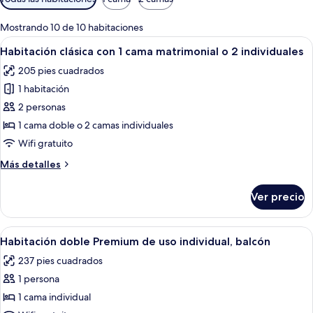
disponibles
para
Mostrando 10 de 10 habitaciones
las
Abrir
Una habitación de hotel moderna con 
5
Habitación clásica con 1 cama matrimonial o 2 individuales
habitaciones
todas
205 pies cuadrados
las
1 habitación
fotos
de
2 personas
Habitación
1 cama doble o 2 camas individuales
clásica
Wifi gratuito
con
Más
Más detalles
1
detalles
cama
sobre
Ver precio
Habitación
matrimonial
clásica
o
con
Abrir
Habitación de hotel con cama, mesita d
2
6
1
Habitación doble Premium de uso individual, balcón
todas
individuales
cama
237 pies cuadrados
matrimonial
las
o
1 persona
fotos
2
de
1 cama individual
individuales