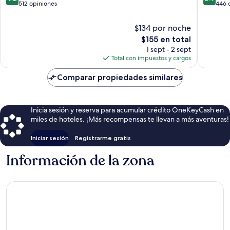
de
de
512 opiniones
446 
10,
10,
Magnífico,
Muy
$134 por noche
512
bueno,
El
$155 en total
opiniones
446
precio
1 sept - 2 sept
opinion
actual
Total con impuestos y cargos
es
de
Comparar propiedades similares
$155
Inicia sesión y reserva para acumular crédito OneKeyCash en
miles de hoteles. ¡Más recompensas te llevan a más aventuras!
Iniciar sesión
Registrarme gratis
Información de la zona