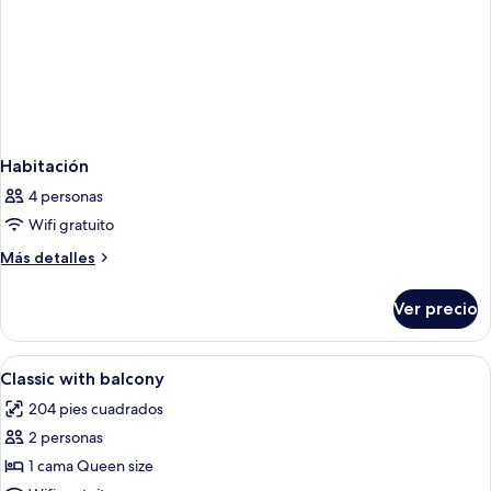
Habitación
4 personas
Wifi gratuito
Más
Más detalles
detalles
sobre
Ver precio
Habitación
Abrir
Caja de seguridad en la habitación, escr
3
Classic with balcony
todas
204 pies cuadrados
las
2 personas
fotos
de
1 cama Queen size