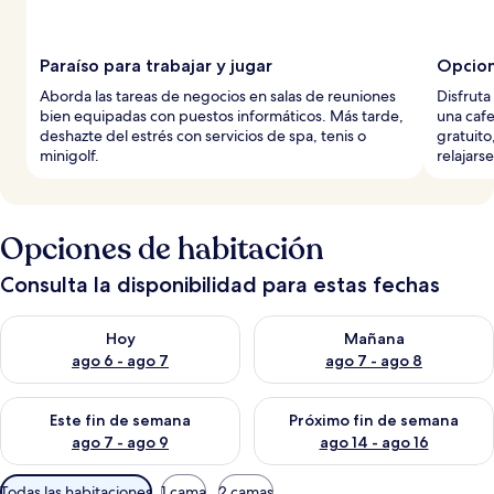
Paraíso para trabajar y jugar
Opcion
Aborda las tareas de negocios en salas de reuniones
Disfruta
bien equipadas con puestos informáticos. Más tarde,
una cafe
deshazte del estrés con servicios de spa, tenis o
gratuito
minigolf.
relajars
Opciones de habitación
Consulta la disponibilidad para estas fechas
Consulta la disponibilidad para hoy ago 6 - ago 7
Consulta la disponibilidad pa
Hoy
Mañana
ago 6 - ago 7
ago 7 - ago 8
Consulta la disponibilidad para este fin de semana ago 7 - ag
Consulta la disponibilidad par
Este fin de semana
Próximo fin de semana
ago 7 - ago 9
ago 14 - ago 16
Filtros
Todas las habitaciones
1 cama
2 camas