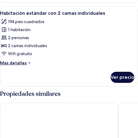
doble
Confort
Abrir
Habitación de hotel con dos camas indi
4
Habitación estándar con 2 camas individuales
todas
194 pies cuadrados
las
1 habitación
fotos
de
2 personas
Habitación
2 camas individuales
estándar
Wifi gratuito
con
Más
Más detalles
2
detalles
camas
sobre
Ver precio
Habitación
individuales
estándar
con
Propiedades similares
2
camas
CABINN Esbjerg Hotel
CABINN P
individuales