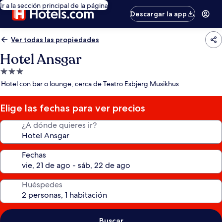
Ir a la sección principal de la página
Descargar la app
Ver todas las propiedades
Hotel Ansgar
Propiedad
de
Hotel con bar o lounge, cerca de Teatro Esbjerg Musikhus
3.0
estrellas
Elige las fechas para ver precios
¿A dónde quieres ir?
Fechas
Huéspedes
Buscar