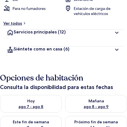
Para no fumadores
Estación de carga de
vehículos eléctricos
Ver todos
Servicios principales
(12)
Siéntete como en casa
(6)
Opciones de habitación
Consulta la disponibilidad para estas fechas
Consulta la disponibilidad para hoy ago 7 - ago 8
Consulta la disponibilidad pa
Hoy
Mañana
ago 7 - ago 8
ago 8 - ago 9
Consulta la disponibilidad para este fin de semana ago 7 - ag
Consulta la disponibilidad par
Este fin de semana
Próximo fin de semana