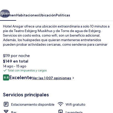
erior
Siguiente
38+
Resumen
Habitaciones
Ubicación
Políticas
Hotel Ansgar ofrece una ubicación extraordinaria a solo 10 minutos a
pie de Teatro Esbjerg Musikhus y de Torre de agua de Esbjerg.
Servicios sin costo extra, como wifi, son un beneficio adicional.
Además, los huéspedes que quieran mantenerse entretenidos
pueden probar actividades cercanas, como senderos para caminar
o andar en bicicleta y kayak. Asimismo, tanto Mar de Frisia como
Museo marítimo y de la pesca están a solo unos minutos en auto. El
$119 por noche
personal amable y la condición en general están muy bien
El
$149 en total
calificados por otros visitantes.
precio
14 ago - 15 ago
Lounge
total
Total con impuestos y cargos
es
Opiniones
Excelente
8.8
Ver las 1,007 opiniones
de
8.8 de 10,
$149
Servicios principales
Estacionamiento disponible
Wifi gratuito
Bar
Lavandería