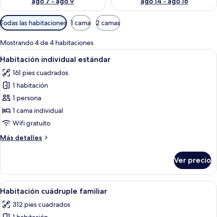
ago 7 - ago 9
ago 14 - ago 16
Filtros
Todas las habitaciones
1 cama
2 camas
disponibles
para
Mostrando 4 de 4 habitaciones
las
Abrir
Habitación de hotel con cama, escritorio
4
Habitación individual estándar
habitaciones
todas
161 pies cuadrados
las
1 habitación
fotos
de
1 persona
Habitación
1 cama individual
individual
Wifi gratuito
estándar
Más
Más detalles
detalles
sobre
Ver precio
Habitación
individual
estándar
Abrir
Una habitación de hotel con un sofá neg
5
Habitación cuádruple familiar
todas
312 pies cuadrados
las