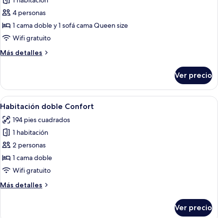
1 habitación
fotos
de
4 personas
Habitación
1 cama doble y 1 sofá cama Queen size
cuádruple
Wifi gratuito
familiar
Más
Más detalles
detalles
sobre
Ver precio
Habitación
cuádruple
familiar
Abrir
Un dormitorio con una cama, dos lámpa
6
Habitación doble Confort
todas
194 pies cuadrados
las
1 habitación
fotos
de
2 personas
Habitación
1 cama doble
doble
Wifi gratuito
Confort
Más
Más detalles
detalles
sobre
Ver precio
Habitación