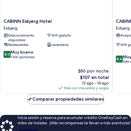
CABINN
CABINN
CABINN Esbjerg Hotel
CABINN
Esbjerg
Plus
Esbjerg
Esbjerg
Hotel
Esbjerg
Estacionamiento
Wifi gratuito
Acept
Esbjerg
Esbjerg
disponible
Restaurantes
Lavandería
Wifi g
8.0
Muy bueno
8.0
8.4
Muy
de
1,106 opiniones
8.4
de
349 
10,
10,
Muy
$86 por noche
Muy
bueno,
El
$107 en total
bueno,
1,106
precio
349
13 ago - 14 ago
opiniones
actual
opinion
Total con impuestos y cargos
es
de
Comparar propiedades similares
$107
Inicia sesión y reserva para acumular crédito OneKeyCash en
miles de hoteles. ¡Más recompensas te llevan a más aventuras!