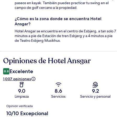
paseos en kayak. También puedes practicar tu swing en el
campo de golf cercano a la propiedad.
¿Cómo es la zona donde se encuentra Hotel
Ansgar?
Hotel Ansgar se encuentra en el centro de Esbjerg, a tan solo 7
minutos a pie de Estación de tren Esbjerg y a 4 minutos a pie
de Teatro Esbjerg Musikhus.
Opiniones de Hotel Ansgar
Opiniones
Excelente
8.8
1,007 opiniones
9.0
8.6
9.2
Limpieza
Servicios
Servicio y personal
Opiniones
Opinión verificada
10/10 Excepcional