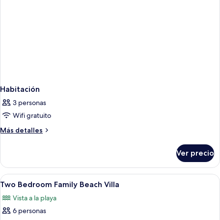
Habitación
3 personas
Wifi gratuito
Más
Más detalles
detalles
sobre
Ver precio
Habitación
Abrir
Habitación de hotel con dos camas, un 
6
Two Bedroom Family Beach Villa
todas
Vista a la playa
las
6 personas
fotos