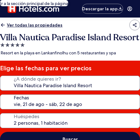
Ir a la sección principal de la página
Descargar la app
Ver todas las propiedades
Villa Nautica Paradise Island Resort
Propiedad
de
Resort en la playa en Lankanfinolhu con 5 restaurantes y spa
5.0
estrellas
Elige las fechas para ver precios
¿A dónde quieres ir?
Fechas
Huéspedes
Buscar