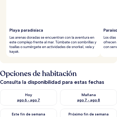
Playa paradisíaca
Paraíso
Las arenas doradas se encuentran con la aventura en
Los días
este complejo frente al mar. Túmbate con sombrillas y
ofrecen 
toallas o sumérgete en actividades de snorkel, vela y
con serv
kayak.
Opciones de habitación
Consulta la disponibilidad para estas fechas
Consulta la disponibilidad para hoy ago 6 - ago 7
Consulta la disponibilidad pa
Hoy
Mañana
ago 6 - ago 7
ago 7 - ago 8
Consulta la disponibilidad para este fin de semana ago 7 - ag
Consulta la disponibilidad par
Este fin de semana
Próximo fin de semana