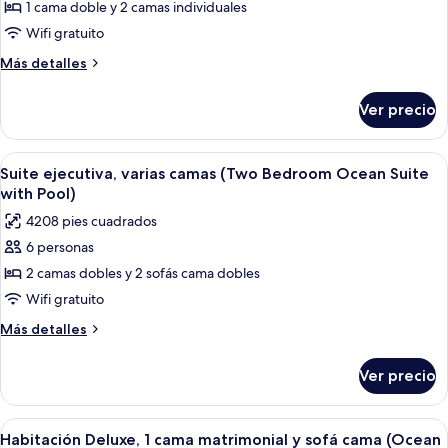
de
1 cama doble y 2 camas individuales
Two
Wifi gratuito
Bedroom
Más
Más detalles
Family
detalles
Beach
sobre
Ver precio
Two
Villa
Bedroom
Family
Abrir
Bungalows sobre el agua con piscinas p
5
Beach
Suite ejecutiva, varias camas (Two Bedroom Ocean Suite
todas
Villa
with Pool)
las
4208 pies cuadrados
fotos
6 personas
de
2 camas dobles y 2 sofás cama dobles
Suite
ejecutiva,
Wifi gratuito
varias
Más
Más detalles
camas
detalles
sobre
(Two
Ver precio
Suite
Bedroom
ejecutiva,
Ocean
varias
Abrir
Una terraza de madera con piscina, sill
4
Suite
camas
Habitación Deluxe, 1 cama matrimonial y sofá cama (Ocean