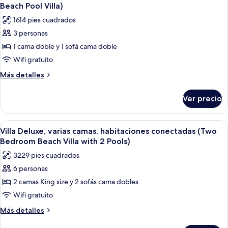
todas
(Two
with
Beach Pool Villa)
Bedroom
las
Pool)
1614 pies cuadrados
Ocean
fotos
Suite
3 personas
de
with
1 cama doble y 1 sofá cama doble
Habitación
Pool)
Deluxe,
Wifi gratuito
1
Más
Más detalles
cama
detalles
sobre
matrimonial
Ver precio
Habitación
y
Deluxe,
sofá
1
Abrir
Una habitación de hotel moderna con u
6
cama
cama
Villa Deluxe, varias camas, habitaciones conectadas (Two
todas
matrimonial
(Ocean
Bedroom Beach Villa with 2 Pools)
y
las
Beach
3229 pies cuadrados
sofá
fotos
Pool
cama
6 personas
de
(Ocean
Villa)
2 camas King size y 2 sofás cama dobles
Villa
Beach
Pool
Deluxe,
Wifi gratuito
Villa)
varias
Más
Más detalles
camas,
detalles
sobre