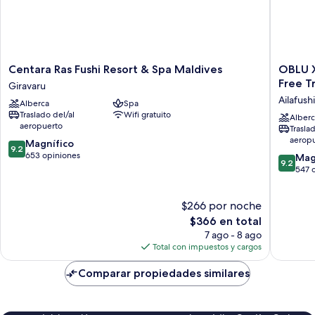
Centara
OBLU
Centara Ras Fushi Resort & Spa Maldives
OBLU XP
Ras
XPERIE
Free T
Giravaru
Fushi
Ailafushi
Ailafushi
Alberca
Spa
Resort
-
Traslado del/al
Wifi gratuito
&
All
Alberc
aeropuerto
Trasla
Spa
Inclusiv
aerop
9.2
Maldives
Magnífico
with
9.2
de
Giravaru
653 opiniones
Free
9.2
Mag
9.2
10,
Transfer
de
547 
Magnífico,
Ailafushi
10,
653
Magnífi
$266 por noche
opiniones
547
El
opinion
$366 en total
precio
7 ago - 8 ago
actual
Total con impuestos y cargos
es
de
Comparar propiedades similares
$366