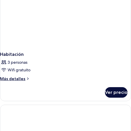
Ocean
cama
(One
Suite
Bedroom
with
Ocean
Pool)
Suite
with
Pool)
Habitación
3 personas
Wifi gratuito
Más
Más detalles
detalles
sobre
Ver precio
Habitación