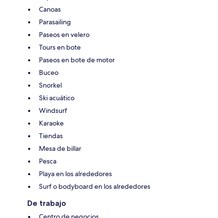
Canoas
Parasailing
Paseos en velero
Tours en bote
Paseos en bote de motor
Buceo
Snorkel
Ski acuático
Windsurf
Karaoke
Tiendas
Mesa de billar
Pesca
Playa en los alrededores
Surf o bodyboard en los alrededores
De trabajo
Centro de negocios