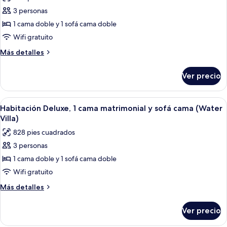
fotos
with
cama
3 personas
de
(Water
Whirlpool)
1 cama doble y 1 sofá cama doble
Habitación
Villa
with
Deluxe,
Wifi gratuito
Whirlpool)
1
Más
Más detalles
cama
detalles
sobre
matrimonial
Ver precio
Habitación
y
Deluxe,
sofá
1
Abrir
Un dormitorio con una cama grande, un
8
cama
cama
Habitación Deluxe, 1 cama matrimonial y sofá cama (Water
todas
matrimonial
(Deluxe
Villa)
y
las
Beach
828 pies cuadrados
sofá
fotos
Pool
cama
3 personas
de
(Deluxe
Villa)
1 cama doble y 1 sofá cama doble
Habitación
Beach
Pool
Deluxe,
Wifi gratuito
Villa)
1
Más
Más detalles
cama
detalles
sobre
matrimonial
Ver precio
Habitación
y
Deluxe,