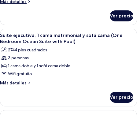
Más
Más detalles
cama
detalles
sobre
matrimonial
Ver precio
Habitación
y
superior,
sofá
1
Abrir
Un resort con piscina, dos habitacion
7
cama
cama
Suite ejecutiva, 1 cama matrimonial y sofá cama (One
todas
matrimonial
(Beach
Bedroom Ocean Suite with Pool)
y
las
Villa)
2744 pies cuadrados
sofá
fotos
cama
3 personas
de
(Beach
1 cama doble y 1 sofá cama doble
Suite
Villa)
ejecutiva,
Wifi gratuito
1
Más
Más detalles
cama
detalles
sobre
matrimonial
Ver precio
Suite
y
ejecutiva,
sofá
1
cama
cama
matrimonial
(One
y
Bedroom
sofá