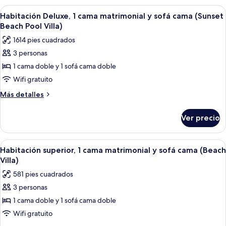
sofá
1
Abrir
Una habitación con vista a la playa, 
9
cama
cama
Habitación Deluxe, 1 cama matrimonial y sofá cama (Sunset
todas
matrimonial
(Water
Beach Pool Villa)
y
las
Villa)
1614 pies cuadrados
sofá
fotos
cama
3 personas
de
(Water
1 cama doble y 1 sofá cama doble
Habitación
Villa)
Deluxe,
Wifi gratuito
1
Más
Más detalles
cama
detalles
sobre
matrimonial
Ver precio
Habitación
y
Deluxe,
sofá
1
Abrir
Una habitación de hotel con una cama, u
9
cama
cama
Habitación superior, 1 cama matrimonial y sofá cama (Beach
todas
matrimonial
(Sunset
Villa)
y
las
Beach
581 pies cuadrados
sofá
fotos
Pool
cama
3 personas
de
(Sunset
Villa)
1 cama doble y 1 sofá cama doble
Habitación
Beach
Pool
superior,
Wifi gratuito
Villa)
1