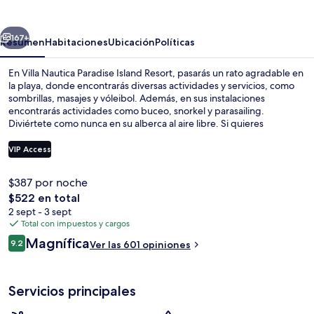
Paradise
Island
erior
Siguiente
Resort
167+
Resumen
Habitaciones
Ubicación
Políticas
En Villa Nautica Paradise Island Resort, pasarás un rato agradable en
la playa, donde encontrarás diversas actividades y servicios, como
sombrillas, masajes y vóleibol. Además, en sus instalaciones
encontrarás actividades como buceo, snorkel y parasailing.
Diviértete como nunca en su alberca al aire libre. Si quieres
consentirte con un momento lleno de relajación, puedes hacerlo
con un masaje, una sesión de aromaterapia o una sesión de terapia
VIP Access
ayurvédica. Uno de sus 5 restaurantes es Bageecha Restaurant, que
sirve cocina internacional y está abierto para el desayuno, la comida
$387 por noche
y la cena. Este resort de lujo destaca por su bar en la playa, su sala
Vista desde la propiedad
El
$522 en total
de fitness y su tina de hidromasaje. A otros visitantes les encantan
precio
las amenidades y características como el personal amable y la
2 sept - 3 sept
total
cercanía con la playa.
Total con impuestos y cargos
es
Opiniones
Magnífica
9.2
Ver las 601 opiniones
de
9.2 de 10,
$522
Servicios principales