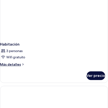
Habitación
3 personas
Wifi gratuito
Más
Más detalles
detalles
sobre
Ver precio
Habitación