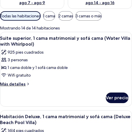
ago 7 - ago 9
ago 14 - ago 16
Filtros
Todas las habitaciones
1 cama
2 camas
3 camas o más
disponibles
para
Mostrando 14 de 14 habitaciones
las
Abrir
Cabañas sobre el agua con terrazas de
11
Suite superior, 1 cama matrimonial y sofá cama (Water Villa
habitaciones
todas
with Whirlpool)
las
925 pies cuadrados
fotos
3 personas
de
1 cama doble y 1 sofá cama doble
Suite
superior,
Wifi gratuito
1
Más
Más detalles
cama
detalles
sobre
matrimonial
Ver precio
Suite
y
superior,
sofá
1
Abrir
Un dormitorio amplio con una cama gra
6
cama
cama
Habitación Deluxe, 1 cama matrimonial y sofá cama (Deluxe
todas
matrimonial
(Water
Beach Pool Villa)
y
las
Villa
1614 pies cuadrados
sofá