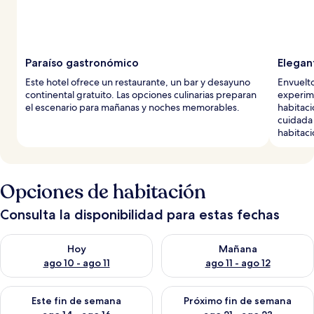
Paraíso gastronómico
Elegan
Este hotel ofrece un restaurante, un bar y desayuno
Envuelt
continental gratuito. Las opciones culinarias preparan
experime
el escenario para mañanas y noches memorables.
habitaci
cuidada
habitaci
Opciones de habitación
Consulta la disponibilidad para estas fechas
Consulta la disponibilidad para hoy ago 10 - ago 11
Consulta la disponibilidad par
Hoy
Mañana
ago 10 - ago 11
ago 11 - ago 12
Consulta la disponibilidad para este fin de semana ago 14 - ag
Consulta la disponibilidad pa
Este fin de semana
Próximo fin de semana