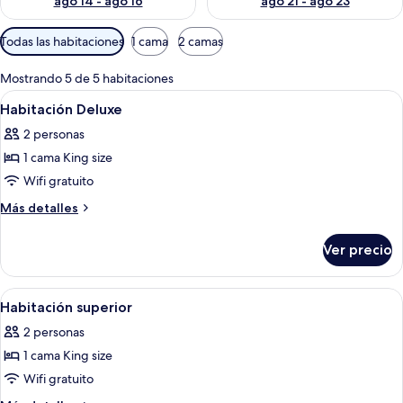
ago 14 - ago 16
ago 21 - ago 23
Filtros
Todas las habitaciones
1 cama
2 camas
disponibles
para
Mostrando 5 de 5 habitaciones
las
Abrir
Habitación de hotel con una cama gran
4
Habitación Deluxe
habitaciones
todas
2 personas
las
1 cama King size
fotos
de
Wifi gratuito
Habitación
Más
Más detalles
Deluxe
detalles
sobre
Ver precio
Habitación
Deluxe
Abrir
Habitación de hotel con una cama gran
6
Habitación superior
todas
2 personas
las
1 cama King size
fotos
de
Wifi gratuito
Habitación