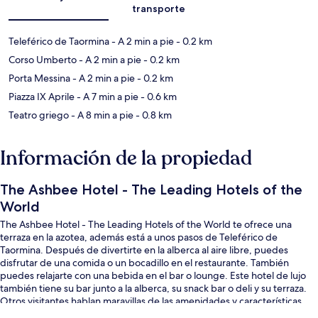
transporte
Teleférico de Taormina
- A 2 min a pie
- 0.2 km
Corso Umberto
- A 2 min a pie
- 0.2 km
Porta Messina
- A 2 min a pie
- 0.2 km
Piazza IX Aprile
- A 7 min a pie
- 0.6 km
Teatro griego
- A 8 min a pie
- 0.8 km
Información de la propiedad
The Ashbee Hotel - The Leading Hotels of the
World
The Ashbee Hotel - The Leading Hotels of the World te ofrece una
terraza en la azotea, además está a unos pasos de Teleférico de
Taormina. Después de divertirte en la alberca al aire libre, puedes
disfrutar de una comida o un bocadillo en el restaurante. También
puedes relajarte con una bebida en el bar o lounge. Este hotel de lujo
también tiene su bar junto a la alberca, su snack bar o deli y su terraza.
Otros visitantes hablan maravillas de las amenidades y características
como el personal amable.