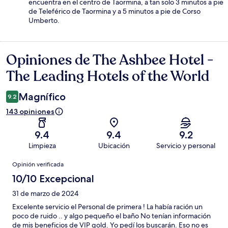
encuentra en el centro de Taormina, a tan solo 3 minutos a pie
de Teleférico de Taormina y a 5 minutos a pie de Corso
Umberto.
Opiniones de The Ashbee Hotel -
Opiniones
The Leading Hotels of the World
Magnífico
9.2
143 opiniones
9.4
9.4
9.2
Limpieza
Ubicación
Servicio y personal
Opiniones
Opinión verificada
10/10 Excepcional
31 de marzo de 2024
Excelente servicio el Personal de primera ! La había ración un
poco de ruido .. y algo pequeño el baño No tenían información
de mis beneficios de VIP gold. Yo pedí los buscarán. Eso no es