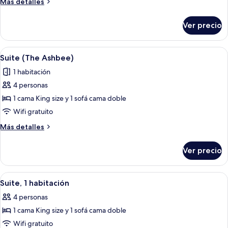
Más
Más detalles
superior
detalles
sobre
Ver precio
Habitación
superior
Abrir
Habitación de hotel con zona de comed
4
Suite (The Ashbee)
todas
1 habitación
las
4 personas
fotos
de
1 cama King size y 1 sofá cama doble
Suite
Wifi gratuito
(The
Más
Más detalles
Ashbee)
detalles
sobre
Ver precio
Suite
(The
Ashbee)
Abrir
Habitación de hotel con una cama grand
9
Suite, 1 habitación
todas
4 personas
las
1 cama King size y 1 sofá cama doble
fotos
de
Wifi gratuito