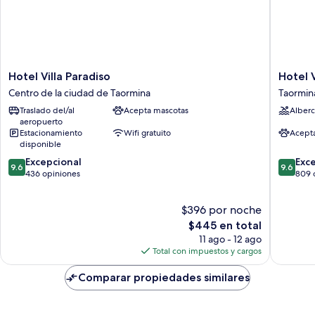
Hotel
Hotel
Hotel Villa Paradiso
Hotel 
Villa
Villa
Centro de la ciudad de Taormina
Taormin
Paradiso
Belvede
Traslado del/al
Acepta mascotas
Alberc
Centro
Taormin
aeropuerto
de
Estacionamiento
Wifi gratuito
Acept
la
disponible
ciudad
9.6
9.6
Excepcional
Exc
de
9.6
9.6
de
de
436 opiniones
809 
Taormina
10,
10,
Excepcional,
Excepcio
$396 por noche
436
809
opiniones
El
opinion
$445 en total
precio
11 ago - 12 ago
actual
Total con impuestos y cargos
es
de
Comparar propiedades similares
$445