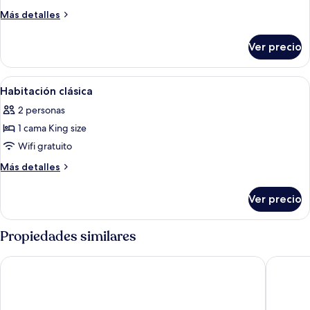
Suite,
Más
Más detalles
1
detalles
sobre
habitación
Ver precio
Suite,
1
habitación
Abrir
Una habitación de hotel con una cama
3
Habitación clásica
todas
2 personas
las
1 cama King size
fotos
de
Wifi gratuito
Habitación
Más
Más detalles
clásica
detalles
sobre
Ver precio
Habitación
clásica
Propiedades similares
Hotel Villa Paradiso
Hotel Vi