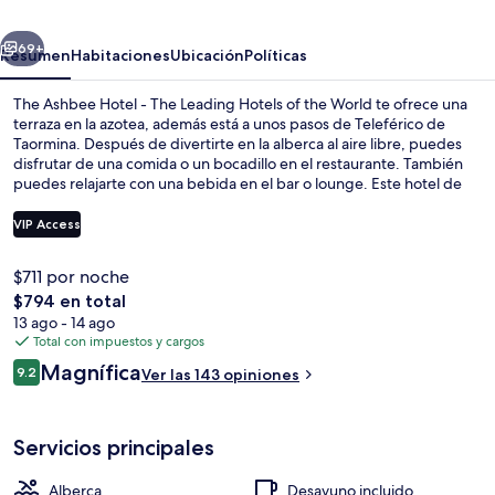
-
erior
Siguiente
The
69+
Resumen
Habitaciones
Ubicación
Políticas
Leading
The Ashbee Hotel - The Leading Hotels of the World te ofrece una
Hotels
terraza en la azotea, además está a unos pasos de Teleférico de
Taormina. Después de divertirte en la alberca al aire libre, puedes
of
disfrutar de una comida o un bocadillo en el restaurante. También
the
puedes relajarte con una bebida en el bar o lounge. Este hotel de
lujo también tiene su bar junto a la alberca, su snack bar o deli y su
World
terraza. Otros visitantes hablan maravillas de las amenidades y
VIP Access
características como el personal amable.
$711 por noche
Áreas de la propiedad
El
$794 en total
precio
13 ago - 14 ago
total
Total con impuestos y cargos
es
Opiniones
Magnífica
9.2
Ver las 143 opiniones
de
9.2 de 10,
$794
Servicios principales
Alberca
Desayuno incluido