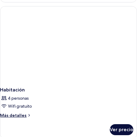
Habitación
4 personas
Wifi gratuito
Más
Más detalles
detalles
sobre
Ver precio
Habitación