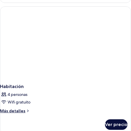
cuádruple,
adultos)
vistas
al
mar
(4
adultos)
Habitación
4 personas
Wifi gratuito
Más
Más detalles
detalles
sobre
Ver precio
Habitación