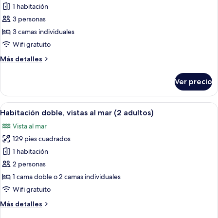
de
1 habitación
Habitación
3 personas
triple,
3 camas individuales
vistas
Wifi gratuito
al
Más
Más detalles
mar
detalles
(3
sobre
Ver precio
adultos)
Habitación
triple,
vistas
Abrir
Una habitación de hotel con dos camas,
8
al
Habitación doble, vistas al mar (2 adultos)
todas
mar
Vista al mar
(3
las
adultos)
129 pies cuadrados
fotos
de
1 habitación
Habitación
2 personas
doble,
1 cama doble o 2 camas individuales
vistas
Wifi gratuito
al
Más
Más detalles
mar
detalles