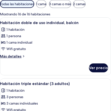
Filtros
Todas las habitaciones
1 cama
3 camas o más
2 camas
disponibles
para
Mostrando 16 de 16 habitaciones
las
Abrir
Una cama doble con colcha verde y bl
6
Habitación doble de uso individual, balcón
habitaciones
todas
1 habitación
las
1 persona
fotos
de
1 cama individual
Habitación
Wifi gratuito
doble
Más
Más detalles
de
detalles
uso
sobre
Ver precio
Habitación
individual,
doble
balcón
de
Abrir
Habitación de hotel con dos camas, te
5
uso
Habitación triple estándar (3 adultos)
todas
individual,
1 habitación
balcón
las
3 personas
fotos
de
3 camas individuales
Habitación
Wifi gratuito