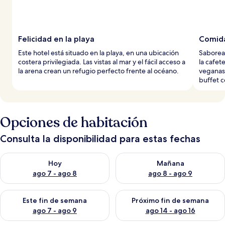
Felicidad en la playa
Comida
Este hotel está situado en la playa, en una ubicación
Saborea 
costera privilegiada. Las vistas al mar y el fácil acceso a
la cafet
la arena crean un refugio perfecto frente al océano.
veganas
buffet c
Opciones de habitación
Consulta la disponibilidad para estas fechas
Consulta la disponibilidad para hoy ago 7 - ago 8
Consulta la disponibilidad pa
Hoy
Mañana
ago 7 - ago 8
ago 8 - ago 9
Consulta la disponibilidad para este fin de semana ago 7 - ag
Consulta la disponibilidad par
Este fin de semana
Próximo fin de semana
ago 7 - ago 9
ago 14 - ago 16