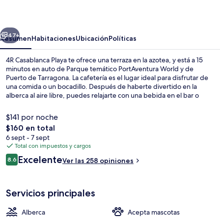
Playa
erior
Siguiente
47+
Resumen
Habitaciones
Ubicación
Políticas
4R Casablanca Playa te ofrece una terraza en la azotea, y está a 15
minutos en auto de Parque temático PortAventura World y de
Puerto de Tarragona. La cafetería es el lugar ideal para disfrutar de
una comida o un bocadillo. Después de haberte divertido en la
alberca al aire libre, puedes relajarte con una bebida en el bar o
lounge. Destacan su bar junto a la alberca, su chapoteadero y su
snack bar o deli.
$141 por noche
El
$160 en total
precio
6 sept - 7 sept
En la playa
total
Total con impuestos y cargos
es
Opiniones
Excelente
8.6
Ver las 258 opiniones
de
8.6 de 10,
$160
Servicios principales
Alberca
Acepta mascotas