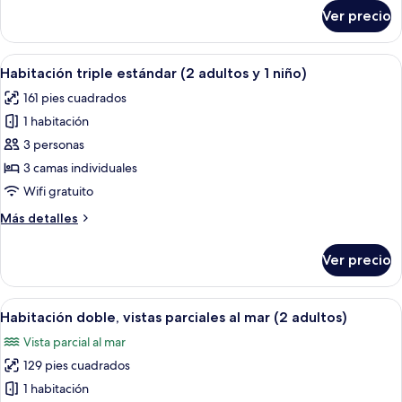
(2
sobre
Ver precio
adultos)
Habitación
doble,
vistas
Abrir
Habitación de hotel con dos camas, te
5
al
Habitación triple estándar (2 adultos y 1 niño)
todas
mar
161 pies cuadrados
(2
las
adultos)
1 habitación
fotos
de
3 personas
Habitación
3 camas individuales
triple
Wifi gratuito
estándar
Más
Más detalles
(2
detalles
adultos
sobre
Ver precio
Habitación
y
triple
1
estándar
Abrir
Habitación de hotel con una cama grand
niño)
6
(2
Habitación doble, vistas parciales al mar (2 adultos)
todas
adultos
Vista parcial al mar
y
las
1
129 pies cuadrados
fotos
niño)
de
1 habitación