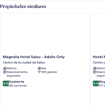
Propiedades similares
Magnolia Hotel Salou - Adults Only
Hotel N
Magnolia
Hotel
Magnolia Hotel Salou - Adults Only
Hotel
Hotel
Num
Centro de la ciudad de Salou
Centro d
Salou
Centro
Alberca
Spa
Alberc
-
de
Estacionamiento
Wifi gratuito
Estaci
Adults
la
disponible
dispon
Only
ciudad
8.8
8.4
Centro
Excelente
de
Muy
8.8
8.4
de
de
de
682 opiniones
Salou
577 
10,
10,
la
Excelente,
Muy
ciudad
682
bueno,
de
opiniones
577
Salou