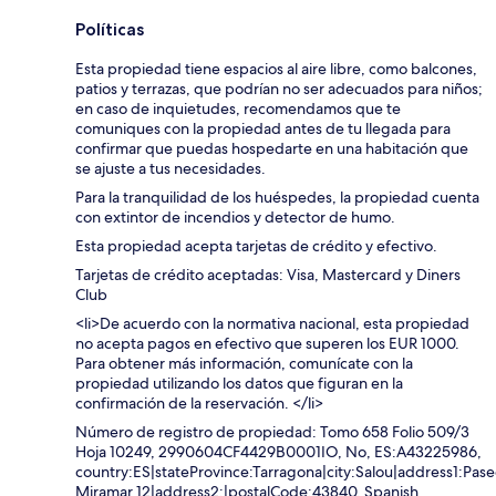
Políticas
Esta propiedad tiene espacios al aire libre, como balcones,
patios y terrazas, que podrían no ser adecuados para niños;
en caso de inquietudes, recomendamos que te
comuniques con la propiedad antes de tu llegada para
confirmar que puedas hospedarte en una habitación que
se ajuste a tus necesidades.
Para la tranquilidad de los huéspedes, la propiedad cuenta
con extintor de incendios y detector de humo.
Esta propiedad acepta tarjetas de crédito y efectivo.
Tarjetas de crédito aceptadas: Visa, Mastercard y Diners
Club
<li>De acuerdo con la normativa nacional, esta propiedad
no acepta pagos en efectivo que superen los EUR 1000.
Para obtener más información, comunícate con la
propiedad utilizando los datos que figuran en la
confirmación de la reservación. </li>
Número de registro de propiedad: Tomo 658 Folio 509/3
Hoja 10249, 2990604CF4429B0001IO, No, ES:A43225986,
country:ES|stateProvince:Tarragona|city:Salou|address1:Pas
Miramar 12|address2:|postalCode:43840, Spanish