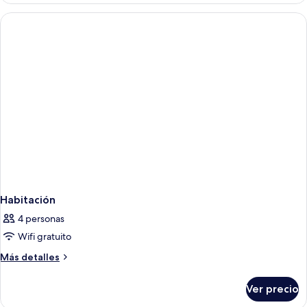
Habitación
4 personas
Wifi gratuito
Más
Más detalles
detalles
sobre
Ver precio
Habitación