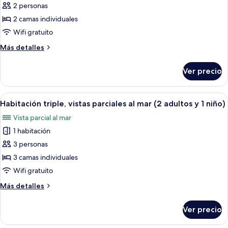
Habitación
2 personas
doble,
2 camas individuales
vistas
Wifi gratuito
parciales
Más
Más detalles
al
detalles
mar
sobre
Ver precio
(2
Habitación
doble,
adultos)
vistas
Abrir
Habitación de hotel con dos camas, ca
5
parciales
Habitación triple, vistas parciales al mar (2 adultos y 1 niño)
todas
al
Vista parcial al mar
mar
las
(2
1 habitación
fotos
adultos)
de
3 personas
Habitación
3 camas individuales
triple,
Wifi gratuito
vistas
Más
Más detalles
parciales
detalles
al
sobre
Ver precio
Habitación
mar
triple,
(2