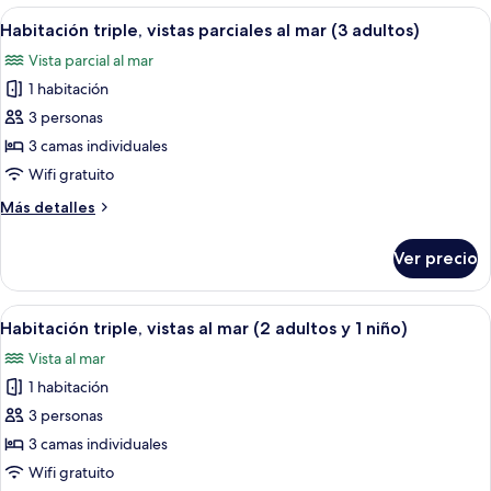
vistas
Abrir
Habitación de hotel con dos camas, ca
adultos
5
parciales
Habitación triple, vistas parciales al mar (3 adultos)
todas
y
al
Vista parcial al mar
mar
las
1
(2
1 habitación
fotos
niño)
adultos
de
3 personas
y
Habitación
1
3 camas individuales
niño)
triple,
Wifi gratuito
vistas
Más
Más detalles
parciales
detalles
al
sobre
Ver precio
Habitación
mar
triple,
(3
vistas
Abrir
Habitación de hotel con dos camas, ca
adultos)
7
parciales
Habitación triple, vistas al mar (2 adultos y 1 niño)
todas
al
Vista al mar
mar
las
(3
1 habitación
fotos
adultos)
de
3 personas
Habitación
3 camas individuales
triple,
Wifi gratuito