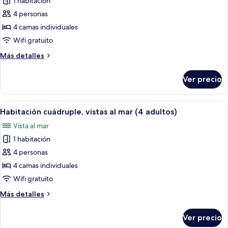
1 habitación
fotos
y
de
4 personas
2
Habitación
niños)
4 camas individuales
cuádruple,
Wifi gratuito
vistas
Más
Más detalles
al
detalles
mar
sobre
Ver precio
Habitación
(3
cuádruple,
adultos
vistas
Abrir
Habitación de hotel con dos camas, tel
y
6
al
Habitación cuádruple, vistas al mar (4 adultos)
todas
1
mar
Vista al mar
(3
las
niño)
adultos
1 habitación
fotos
y
de
4 personas
1
Habitación
niño)
4 camas individuales
cuádruple,
Wifi gratuito
vistas
Más
Más detalles
al
detalles
mar
sobre
Ver precio
Habitación
(4