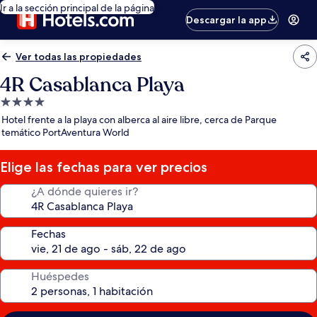
Ir a la sección principal de la página
Descargar la app
Ver todas las propiedades
4R Casablanca Playa
Propiedad
de
Hotel frente a la playa con alberca al aire libre, cerca de Parque
4.0
temático PortAventura World
estrellas
Elige las fechas para ver precios
¿A dónde quieres ir?
Fechas
Huéspedes