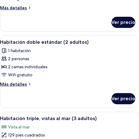
triple
Más
Más detalles
estándar
detalles
(3
sobre
Ver precio
Habitación
adultos)
triple
estándar
Abrir
Una cama doble con colcha verde y bl
6
(3
Habitación doble estándar (2 adultos)
todas
adultos)
1 habitación
las
2 personas
fotos
de
2 camas individuales
Habitación
Wifi gratuito
doble
Más
Más detalles
estándar
detalles
(2
sobre
Ver precio
Habitación
adultos)
doble
estándar
Abrir
Habitación de hotel con dos camas, ca
8
(2
Habitación triple, vistas al mar (3 adultos)
todas
adultos)
Vista al mar
las
129 pies cuadrados
fotos