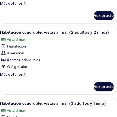
vistas
Más
Más detalles
al
detalles
mar
sobre
Ver precio
Habitación
(2
triple,
adultos
vistas
Abrir
Habitación de hotel con dos camas, tel
y
6
al
Habitación cuádruple, vistas al mar (2 adultos y 2 niños)
todas
1
mar
Vista al mar
(2
las
niño)
adultos
1 habitación
fotos
y
de
4 personas
1
Habitación
niño)
4 camas individuales
cuádruple,
Wifi gratuito
vistas
Más
Más detalles
al
detalles
mar
sobre
Ver precio
Habitación
(2
cuádruple,
adultos
vistas
Abrir
Habitación de hotel con dos camas, tel
y
6
al
Habitación cuádruple, vistas al mar (3 adultos y 1 niño)
todas
2
mar
Vista al mar
(2
las
niños)
adultos