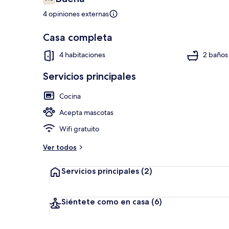
7.8 de 10,
4 opiniones externas
Casa completa
Interior
4 habitaciones
2 baños
Servicios principales
Cocina
Acepta mascotas
Wifi gratuito
Ver todos
Servicios principales
(2)
Siéntete como en casa
(6)