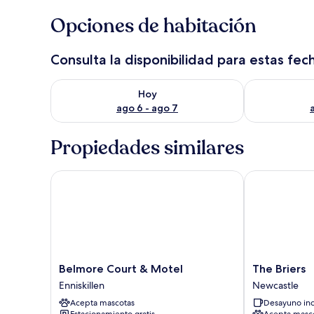
Opciones de habitación
Consulta la disponibilidad para estas fec
Consulta la disponibilidad para hoy ago 6 - ago 7
Consulta la d
Hoy
ago 6 - ago 7
Propiedades similares
Belmore Court & Motel
The Briers
Belmore
The
Belmore Court & Motel
The Briers
Court
Briers
Enniskillen
Newcastle
&
Newcastle
Acepta mascotas
Desayuno inc
Motel