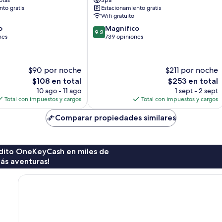
otas
Spa
to gratis
Estacionamiento gratis
Wifi gratuito
9.2
o
Magnífico
9.2
de
nes
739 opiniones
10,
Magnífico,
739
$90 por noche
$211 por noche
opiniones
El
El
$108 en total
$253 en total
precio
precio
10 ago - 11 ago
1 sept - 2 sept
actual
actual
Total con impuestos y cargos
Total con impuestos y cargos
es
es
de
de
Comparar propiedades similares
$108
$253
rédito OneKeyCash en miles de
ás aventuras!