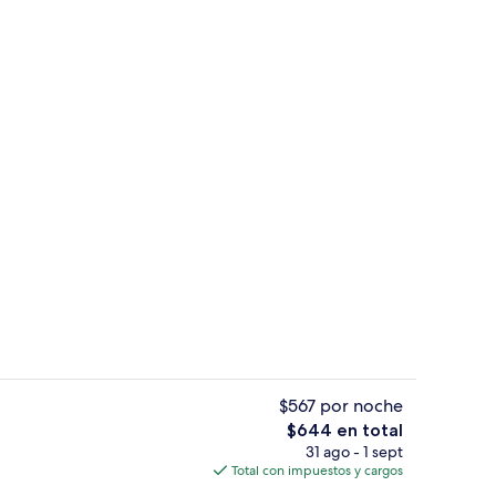
avavajillas, tostadora y utensilios de cocina
Áreas de la propiedad
$567 por noche
El
$644 en total
precio
31 ago - 1 sept
es, wifi gratis y decoración personalizada
Área de sala de estar
total
Total con impuestos y cargos
es