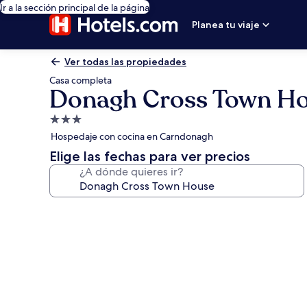
Ir a la sección principal de la página
Planea tu viaje
Ver todas las propiedades
Casa completa
Donagh Cross Town H
Propiedad
de
Hospedaje con cocina en Carndonagh
3.0
Elige las fechas para ver precios
estrellas
¿A dónde quieres ir?
Galería
de
fotos
de
Donagh