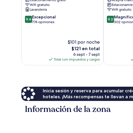
Estacionamiento gratis
Acepta masc
Enniskillen
Wifi gratuito
Estacionamien
Lavandería
Wifi gratuito
9.4
9.2
Excepcional
Magnífic
9.4
9.2
de
de
774 opiniones
302 opinio
10,
10,
Excepcional,
Magnífico,
774
302
$101 por noche
opiniones
opiniones
El
$121 en total
precio
6 sept - 7 sept
actual
Total con impuestos y cargos
es
de
$121
Inicia sesión y reserva para acumular c
hoteles. ¡Más recompensas te llevan a m
Información de la zona