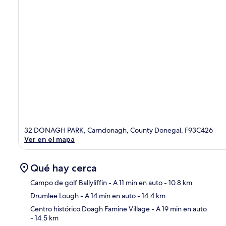
32 DONAGH PARK, Carndonagh, County Donegal, F93C426
Ver en el mapa
Qué hay cerca
Campo de golf Ballyliffin
- A 11 min en auto
- 10.8 km
Drumlee Lough
- A 14 min en auto
- 14.4 km
Sec
Centro histórico Doagh Famine Village
- A 19 min en auto
- 14.5 km