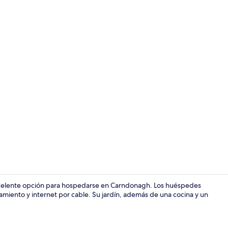
Microondas, l
xcelente opción para hospedarse en Carndonagh. Los huéspedes
onamiento y internet por cable. Su jardín, además de una cocina y un
4 habitacion