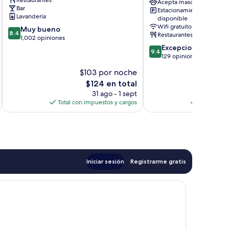
Restaurantes
Collection
Acepta mascotas
Bar
Estacionamiento
by
Lavandería
disponible
Hilton
Wifi gratuito
8.4
Muy bueno
Portrush
8.4
Restaurantes
de
1,002 opiniones
10,
9.4
Excepcional
9.4
Muy
de
129 opiniones
bueno,
10,
$103 por noche
$
1,002
Excepcional,
El
$124 en total
opiniones
129
precio
opiniones
31 ago - 1 sept
actual
Total con impuestos y cargos
Total con 
es
de
$124
Iniciar sesión
Registrarme gratis