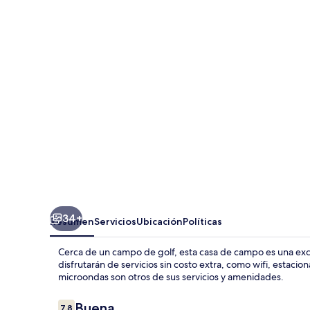
Cross
Town
House
34+
Resumen
Servicios
Ubicación
Políticas
Cerca de un campo de golf, esta casa de campo es una e
disfrutarán de servicios sin costo extra, como wifi, estaci
microondas son otros de sus servicios y amenidades.
Opiniones
Buena
7.8