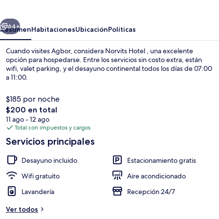
erior
Siguiente
64+
Resumen
Habitaciones
Ubicación
Políticas
Cuando visites Agbor, considera Norvits Hotel , una excelente
opción para hospedarse. Entre los servicios sin costo extra, están
wifi, valet parking, y el desayuno continental todos los días de 07:00
a 11:00.
$185 por noche
El
$200 en total
precio
11 ago - 12 ago
total
Total con impuestos y cargos
Detalle interior
es
Servicios principales
de
$200
Desayuno incluido
Estacionamiento gratis
Wifi gratuito
Aire acondicionado
Lavandería
Recepción 24/7
Ver todos