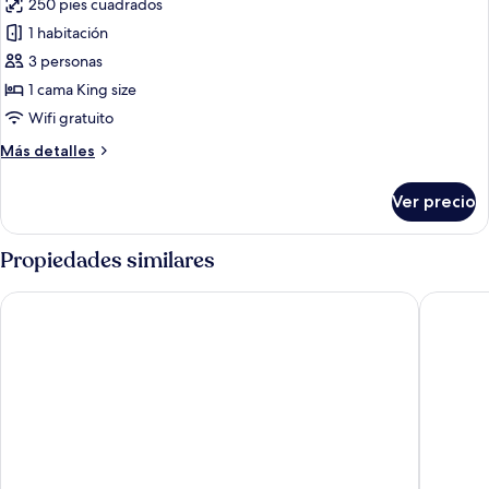
250 pies cuadrados
fotos
de
1 habitación
Habitación
3 personas
económica,
1 cama King size
balcón,
Wifi gratuito
vista
Más
Más detalles
a
detalles
la
sobre
Ver precio
ciudad
Habitación
económica,
balcón,
Propiedades similares
vista
a
FMMM1
Cherish 
la
ciudad