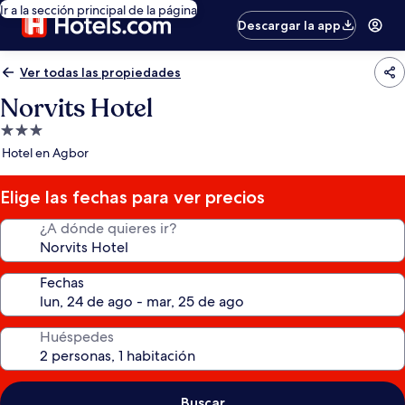
Ir a la sección principal de la página
Descargar la app
Ver todas las propiedades
Norvits Hotel
Propiedad
de
Hotel en Agbor
3.0
estrellas
Elige las fechas para ver precios
¿A dónde quieres ir?
Fechas
Huéspedes
Buscar