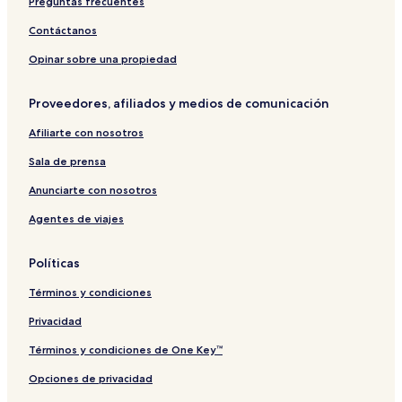
Preguntas frecuentes
i
e
e
l
t
s
A
S
Contáctanos
e
o
p
u
r
a
i
Opinar sobre una propiedad
t
r
t
s
t
e
Proveedores, afiliados y medios de comunicación
m
s
e
Afiliarte con nosotros
n
t
Sala de prensa
s
Anunciarte con nosotros
Agentes de viajes
Políticas
Términos y condiciones
Privacidad
Términos y condiciones de One Key™
Opciones de privacidad