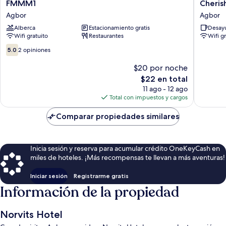
FMMM1
Cherish
FMMM1
Cheris
Agbor
Hotel
Agbor
Agbor
And
Alberca
Estacionamiento gratis
Desayu
Suites
Wifi gratuito
Restaurantes
Wifi g
Agbor
5.0
5.0
2 opiniones
de
10,
$20 por noche
2
El
$22 en total
opiniones
precio
11 ago - 12 ago
actual
Total con impuestos y cargos
es
de
Comparar propiedades similares
$22
Inicia sesión y reserva para acumular crédito OneKeyCash en
miles de hoteles. ¡Más recompensas te llevan a más aventuras!
Iniciar sesión
Registrarme gratis
Información de la propiedad
Norvits Hotel