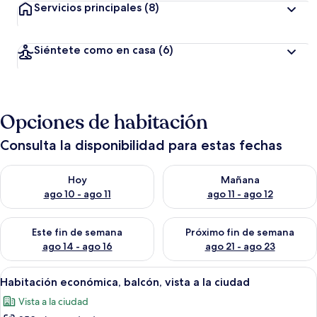
Servicios principales
(8)
Siéntete como en casa
(6)
Opciones de habitación
Consulta la disponibilidad para estas fechas
Consulta la disponibilidad para hoy ago 10 - ago 11
Consulta la disponibilidad par
Hoy
Mañana
ago 10 - ago 11
ago 11 - ago 12
Consulta la disponibilidad para este fin de semana ago 14 - ag
Consulta la disponibilidad pa
Este fin de semana
Próximo fin de semana
ago 14 - ago 16
ago 21 - ago 23
Abrir
Una habitación de hotel moderna con 
14
Habitación económica, balcón, vista a la ciudad
todas
Vista a la ciudad
las