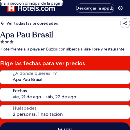
Ir a la sección principal de la página
Descargar la app
Ver todas las propiedades
Apa Pau Brasil
Propiedad
de
Hotel frente a la playa en Búzios con alberca al aire libre y restaurante
3.0
estrellas
Elige las fechas para ver precios
¿A dónde quieres ir?
Fechas
Huéspedes
Buscar