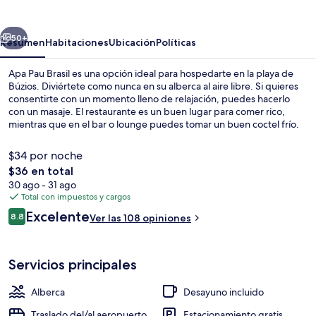
Brasil
erior
Siguiente
50+
Resumen
Habitaciones
Ubicación
Políticas
Apa Pau Brasil es una opción ideal para hospedarte en la playa de
Búzios. Diviértete como nunca en su alberca al aire libre. Si quieres
consentirte con un momento lleno de relajación, puedes hacerlo
con un masaje. El restaurante es un buen lugar para comer rico,
mientras que en el bar o lounge puedes tomar un buen coctel frío.
Entre sus amenidades y servicios destacan su bar junto a la alberca,
su snack bar o deli y su terraza.
$34 por noche
El
$36 en total
precio
30 ago - 31 ago
Alberca al aire libre y camastros
total
Total con impuestos y cargos
es
Opiniones
Excelente
8.8
Ver las 108 opiniones
de
8.8 de 10,
$36
Servicios principales
Alberca
Desayuno incluido
Traslado del/al aeropuerto
Estacionamiento gratis