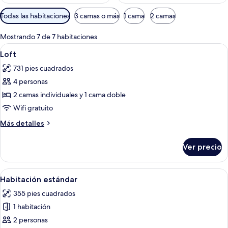
Filtros
Todas las habitaciones
3 camas o más
1 cama
2 camas
disponibles
para
Mostrando 7 de 7 habitaciones
las
Abrir
Caja de seguridad en la habitación, wif
5
Loft
habitaciones
todas
731 pies cuadrados
las
4 personas
fotos
de
2 camas individuales y 1 cama doble
Loft
Wifi gratuito
Más
Más detalles
detalles
sobre
Ver precio
Loft
Abrir
Un dormitorio con una cama, un televi
6
Habitación estándar
todas
355 pies cuadrados
las
1 habitación
fotos
de
2 personas