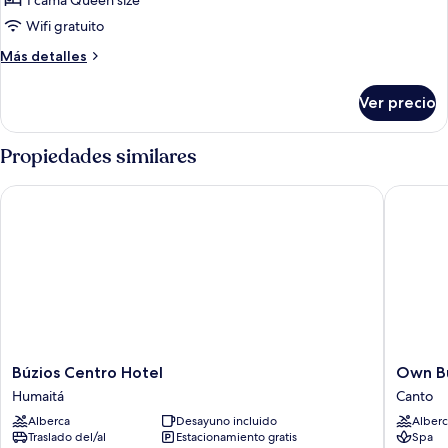
1 cama Queen size
estudio
Wifi gratuito
Más
Más detalles
detalles
sobre
Ver precio
Suite
estudio
Propiedades similares
Búzios Centro Hotel
Own Buz
Búzios
Own
Búzios Centro Hotel
Own Bu
Centro
Buzios
Humaitá
Canto
Hotel
Beach
Alberca
Desayuno incluido
Alberc
Humaitá
Hotel
Traslado del/al
Estacionamiento gratis
Spa
Canto