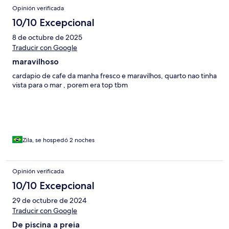
vazamento de água na lateral. ​O hotel tem um serviço e higiene
Opinión verificada
ótimos, mas a estrutura dos quartos, o acesso e a organização
10/10 Excepcional
desse fluxo da praia precisam de uma atenção especial.
8 de octubre de 2025
Traducir con Google
maravilhoso
cardapio de cafe da manha fresco e maravilhos, quarto nao tinha
vista para o mar , porem era top tbm
Zila, se hospedó 2 noches
Opinión verificada
10/10 Excepcional
29 de octubre de 2024
Traducir con Google
De piscina a preia