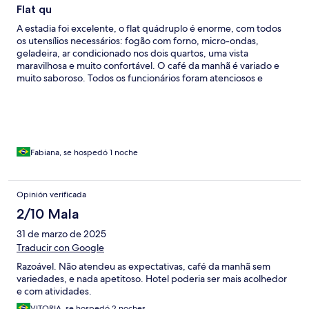
Flat qu
A estadia foi excelente, o flat quádruplo é enorme, com todos
os utensílios necessários: fogão com forno, micro-ondas,
geladeira, ar condicionado nos dois quartos, uma vista
maravilhosa e muito confortável. O café da manhã é variado e
muito saboroso. Todos os funcionários foram atenciosos e
educados. Não utilizei o restaurante mas não há muita variedade
de comidas. O bar tem drinks bacanas.
Fabiana, se hospedó 1 noche
Opinión verificada
2/10 Mala
31 de marzo de 2025
Traducir con Google
Razoável. Não atendeu as expectativas, café da manhã sem
variedades, e nada apetitoso. Hotel poderia ser mais acolhedor
e com atividades.
VITORIA, se hospedó 2 noches