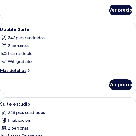
detalles
Garden
sobre
Ver precio
Triple
View
Room
Standard
Abrir
Caja de seguridad en la habitación, wif
5
with
Double Suite
todas
Garden
247 pies cuadrados
View
las
2 personas
fotos
de
1 cama doble
Double
Wifi gratuito
Suite
Más
Más detalles
detalles
sobre
Ver precio
Double
Suite
Abrir
Habitación de hotel con cama, mesita
4
Suite estudio
todas
248 pies cuadrados
las
1 habitación
fotos
de
2 personas
Suite