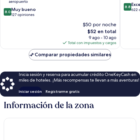
aeropuerto
8.8
Exc
8.8
8.0
Muy bueno
de
622 
8.0
de
127 opiniones
10,
10,
Excelent
$50 por noche
Muy
622
El
$52 en total
bueno,
opinion
precio
127
9 ago - 10 ago
actual
opiniones
Total con impuestos y cargos
es
de
Comparar propiedades similares
$52
Inicia sesión y reserva para acumular crédito OneKeyCash en
miles de hoteles. ¡Más recompensas te llevan a más aventuras!
Iniciar sesión
Registrarme gratis
Información de la zona