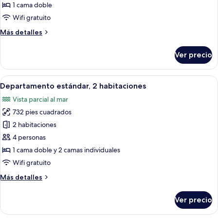
Habitación
1 cama doble
estándar
Wifi gratuito
Más
Más detalles
detalles
sobre
Ver precio
Habitación
estándar
Abrir
Una habitación con cama, zona de comed
6
Departamento estándar, 2 habitaciones
todas
Vista parcial al mar
las
732 pies cuadrados
fotos
de
2 habitaciones
Departamento
4 personas
estándar,
1 cama doble y 2 camas individuales
2
Wifi gratuito
habitaciones
Más
Más detalles
detalles
sobre
Ver precio
Departamento
estándar,