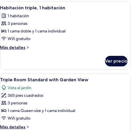
2
Abrir
Habitación de hotel con cama, escritori
5
habitaciones
Habitación triple, 1 habitación
todas
1 habitación
las
3 personas
fotos
de
1 cama doble y 1 cama individual
Habitación
Wifi gratuito
triple,
Más
Más detalles
1
detalles
habitación
sobre
Ver precio
Habitación
triple,
1
Abrir
Caja de seguridad en la habitación, wif
5
habitación
Triple Room Standard with Garden View
todas
Vista al jardín
las
365 pies cuadrados
fotos
de
3 personas
Triple
1 cama Queen size y 1 cama individual
Room
Wifi gratuito
Standard
Más
Más detalles
with