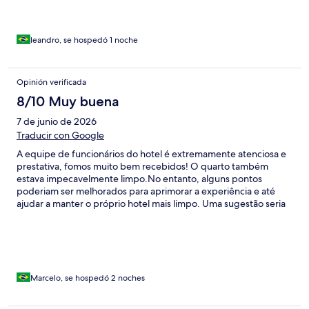
leandro, se hospedó 1 noche
Opinión verificada
8/10 Muy buena
7 de junio de 2026
Traducir con Google
A equipe de funcionários do hotel é extremamente atenciosa e
prestativa, fomos muito bem recebidos! O quarto também
estava impecavelmente limpo. ​No entanto, alguns pontos
poderiam ser melhorados para aprimorar a experiência e até
ajudar a manter o próprio hotel mais limpo. Uma sugestão seria
orientar os hóspedes a entrarem pela lateral, na área da piscina,
quando voltam da praia. Como as pessoas vêm com os pés
cheios de areia e passam por dentro do hotel, acabam sujando o
chão principal desnecessariamente. ​Além disso, o acesso ao
hotel em si é por uma estrada de chão que estava com bastante
lama, dificultando a chegada. E, por fim, faltou um pouco de
Marcelo, se hospedó 2 noches
manutenção no quarto: o controle do ar-condicionado não
estava funcionando e o vaso sanitário apresentava um pequeno