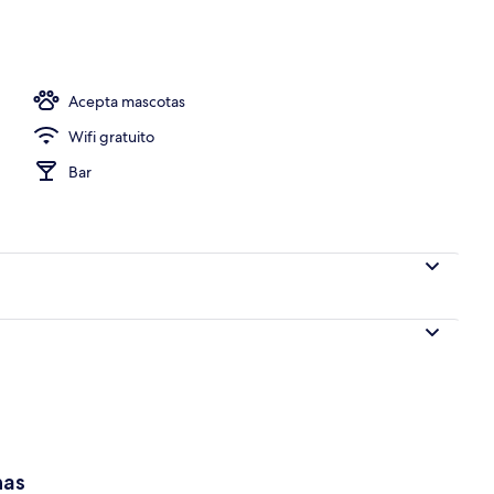
a habitación
Acepta mascotas
Wifi gratuito
Bar
has