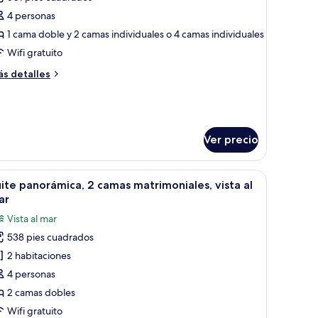
otos
e
4 personas
abitación
1 cama doble y 2 camas individuales o 4 camas individuales
uádruple,
Wifi gratuito
sta
ás
s detalles
talles
ar
bre
bitación
ádruple,
sta
Ver precio
ar
ta de noche, una silla y aire acondicionado instalado en la pared.
brir
Un espacio al aire libre con sillas de mimbre y
9
ite panorámica, 2 camas matrimoniales, vista al
odas
ar
s
Vista al mar
otos
538 pies cuadrados
e
2 habitaciones
uite
anorámica,
4 personas
2 camas dobles
amas
Wifi gratuito