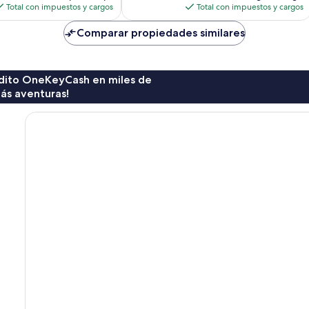
actual
actual
Total con impuestos y cargos
Total con impuestos y cargos
es
es
de
de
Comparar propiedades similares
$214
$178
rédito OneKeyCash en miles de
ás aventuras!