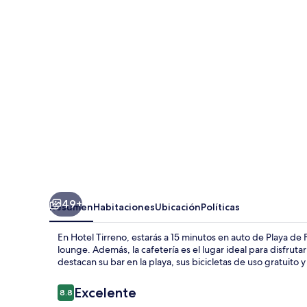
49+
Resumen
Habitaciones
Ubicación
Políticas
En Hotel Tirreno, estarás a 15 minutos en auto de Playa de 
lounge. Además, la cafetería es el lugar ideal para disfrut
destacan su bar en la playa, sus bicicletas de uso gratuito y 
Opiniones
Excelente
8.8
8.8 de 10,