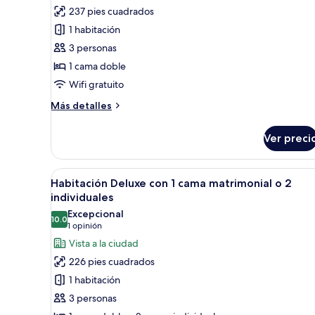
fotos
237 pies cuadrados
de
1 habitación
Habitación
con
3 personas
1
1 cama doble
cama
Wifi gratuito
matrimonial
Más
Más detalles
o
detalles
2
sobre
Ver preci
Habitación
individuales,
con
vista
1
Abrir
Habitación de hotel con dos c
al
9
cama
Habitación Deluxe con 1 cama matrimonial o 2
todas
mar
matrimonial
individuales
o
las
Excepcional
2
10.0
fotos
10.0 de 10
(1
1 opinión
individuales,
de
opinión)
Vista a la ciudad
vista
Habitación
al
226 pies cuadrados
mar
Deluxe
1 habitación
con
3 personas
1