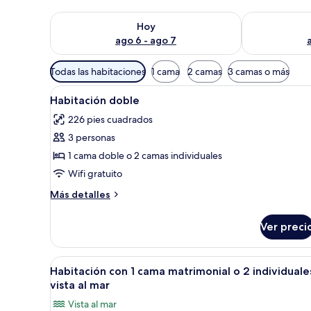
Consulta la disponibilidad para hoy ago 6 - ago 7
Consulta la d
Hoy
ago 6 - ago 7
Filtros
Todas las habitaciones
1 cama
2 camas
3 camas o más
disponibles
Abrir
Una habitación de hotel con u
para
6
Habitación doble
todas
las
226 pies cuadrados
las
habitaciones
3 personas
fotos
de
1 cama doble o 2 camas individuales
Habitación
Wifi gratuito
doble
Más
Más detalles
detalles
sobre
Ver preci
Habitación
doble
Abrir
Habitación de hotel con cama, t
10
Habitación con 1 cama matrimonial o 2 individuale
todas
vista al mar
las
Vista al mar