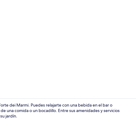
Área de des
Forte dei Marmi. Puedes relajarte con una bebida en el bar o
ar de una comida o un bocadillo. Entre sus amenidades y servicios
su jardín.
Área de des