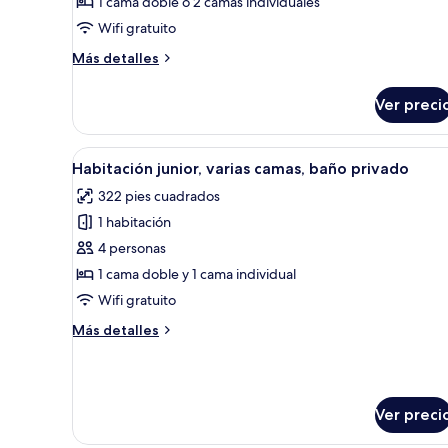
1 cama doble o 2 camas individuales
cama
Wifi gratuito
matrimonial
o
Más
Más detalles
2
detalles
sobre
individuales
Ver preci
Habitación
Deluxe
con
Abrir
Una habitación de hotel con ca
2
1
Habitación junior, varias camas, baño privado
todas
cama
322 pies cuadrados
matrimonial
las
o
1 habitación
fotos
2
de
4 personas
individuales
Habitación
1 cama doble y 1 cama individual
junior,
Wifi gratuito
varias
Más
Más detalles
camas,
detalles
baño
sobre
Habitación
privado
junior,
Ver preci
varias
camas,