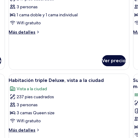
fotos
f
de
d
3 personas
Habitación
H
1 cama doble y 1 cama individual
triple,
c
Wifi gratuito
vista
vi
Más
M
Más detalles
Má
al
al
detalles
de
mar
m
sobre
so
Habitación
Ha
triple,
cu
vista
vi
o
Ver precio
al
al
mar
m
amas, piso de madera, lámpara de pared y un espejo.
Abrir
Una habitación de hotel con cama, mesi
A
9
Habitación triple Deluxe, vista a la ciudad
Su
todas
t
m
Vista a la ciudad
las
la
237 pies cuadrados
fotos
f
de
d
3 personas
Habitación
S
3 camas Queen size
triple
p
Wifi gratuito
Deluxe,
2
Más
Más detalles
vista
c
detalles