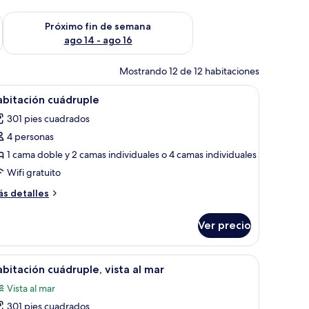
fin de semana ago 7 - ago 9
Consulta la disponibilidad para el próximo fin de semana ago 
Próximo fin de semana
ago 14 - ago 16
Mostrando 12 de 12 habitaciones
un escritorio y una silla.
brir
Una cama con almohadillas blancas y una ma
5
bitación cuádruple
odas
301 pies cuadrados
s
4 personas
otos
e
1 cama doble y 2 camas individuales o 4 camas individuales
abitación
Wifi gratuito
uádruple
ás
s detalles
talles
bre
Ver precio
bitación
ádruple
a con cortinas.
ventanal con vista a la playa y un cuadro de un caballo en la pared.
brir
Habitación de hotel con dos camas, un ventana
6
bitación cuádruple, vista al mar
odas
Vista al mar
s
301 pies cuadrados