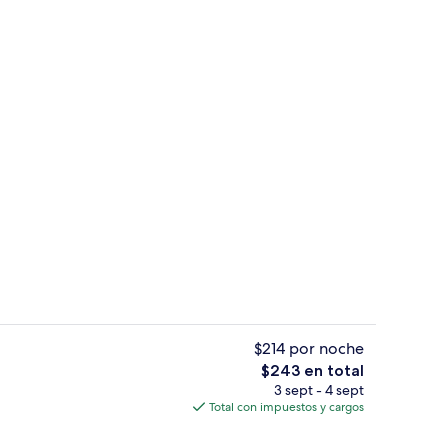
ayuno
Vista frontal de la propiedad
$214 por noche
El
$243 en total
precio
3 sept - 4 sept
ayuno
Terraza o patio
total
Total con impuestos y cargos
es
de