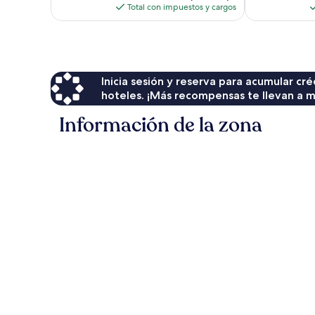
actual
Total con impuestos y cargos
es
de
$311
Inicia sesión y reserva para acumular c
hoteles. ¡Más recompensas te llevan a m
Información de la zona