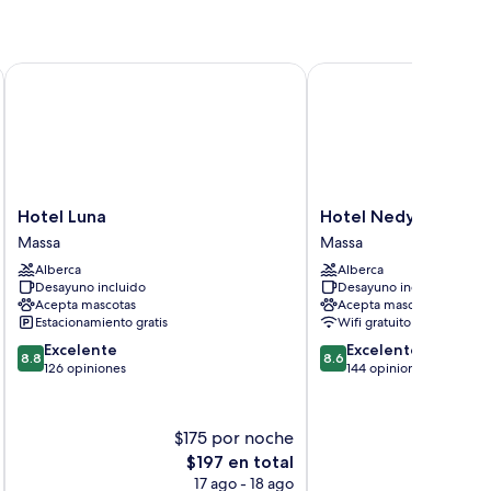
ble
e
o
dividual
Hotel Luna
Hotel Nedy
Hotel
Hotel
Hotel Luna
Hotel Nedy
Luna
Nedy
Massa
Massa
Massa
Massa
Alberca
Alberca
Desayuno incluido
Desayuno incluido
Acepta mascotas
Acepta mascotas
Estacionamiento gratis
Wifi gratuito
8.8
8.6
Excelente
Excelente
8.8
8.6
de
de
126 opiniones
144 opiniones
10,
10,
Excelente,
Excelente,
126
144
$175 por noche
$
opiniones
opiniones
El
$197 en total
precio
17 ago - 18 ago