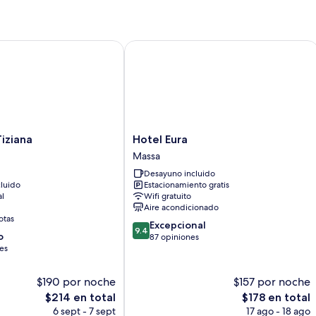
do
d
us
in
ziana
Hotel Eura
Hotel
Tiziana
Hotel Eura
Eura
Massa
Massa
Desayuno incluido
luido
Estacionamiento gratis
al
Wifi gratuito
Aire acondicionado
otas
9.4
Excepcional
9.4
o
de
87 opiniones
es
10,
Excepcional,
87
$190 por noche
$157 por noche
opiniones
El
El
$214 en total
$178 en total
precio
precio
6 sept - 7 sept
17 ago - 18 ago