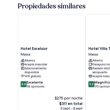
baño
Propiedades similares
privado
Hotel Excelsior
Hotel Villa Ti
Hotel
Hotel
Hotel Excelsior
Hotel Villa 
Excelsior
Villa
Massa
Massa
Massa
Tiziana
Alberca
Alberca
Massa
Acepta mascotas
Desayuno inc
Estacionamiento
Traslado del/
disponible
aeropuerto
Wifi gratuito
Acepta masc
8.8
9.2
Excelente
Magnífic
8.8
9.2
de
de
118 opiniones
170 opinion
10,
10,
Excelente,
Magnífico,
$275 por noche
118
170
El
$311 en total
opiniones
opiniones
precio
3 sept - 4 sept