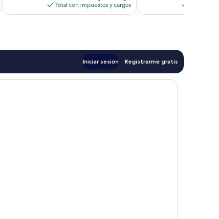
actual
Total con impuestos y cargos
Total con 
es
de
$197
Iniciar sesión
Registrarme gratis