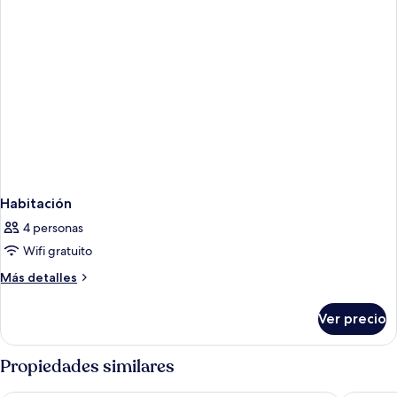
Habitación
4 personas
Wifi gratuito
Más
Más detalles
detalles
sobre
Ver precio
Habitación
Propiedades similares