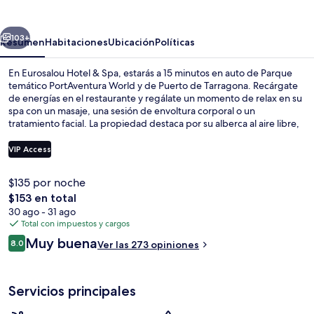
&
Spa
erior
Siguiente
103+
Resumen
Habitaciones
Ubicación
Políticas
En Eurosalou Hotel & Spa, estarás a 15 minutos en auto de Parque
temático PortAventura World y de Puerto de Tarragona. Recárgate
de energías en el restaurante y regálate un momento de relax en su
spa con un masaje, una sesión de envoltura corporal o un
tratamiento facial. La propiedad destaca por su alberca al aire libre,
su bar junto a la alberca y su sala de fitness. A otros visitantes les
encanta el personal amable.
VIP Access
$135 por noche
Bar (en la propiedad)
El
$153 en total
precio
30 ago - 31 ago
total
Total con impuestos y cargos
es
Opiniones
Muy buena
8.0
Ver las 273 opiniones
de
8.0 de 10,
$153
Servicios principales