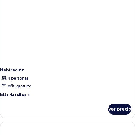
Habitación
4 personas
Wifi gratuito
Más
Más detalles
detalles
sobre
Ver precio
Habitación