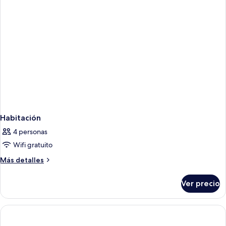
Habitación
4 personas
Wifi gratuito
Más
Más detalles
detalles
sobre
Ver precio
Habitación