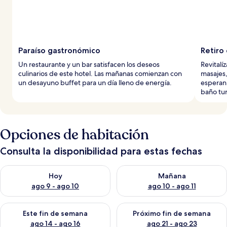
Paraíso gastronómico
Retiro
Un restaurante y un bar satisfacen los deseos
Revitalí
culinarios de este hotel. Las mañanas comienzan con
masajes,
un desayuno buffet para un día lleno de energía.
esperan
baño tur
Opciones de habitación
Consulta la disponibilidad para estas fechas
Consulta la disponibilidad para hoy ago 9 - ago 10
Consulta la disponibilidad par
Hoy
Mañana
ago 9 - ago 10
ago 10 - ago 11
Consulta la disponibilidad para este fin de semana ago 14 - ag
Consulta la disponibilidad pa
Este fin de semana
Próximo fin de semana
ago 14 - ago 16
ago 21 - ago 23