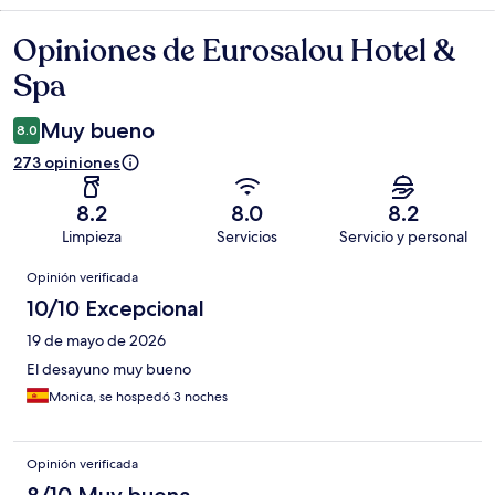
Opiniones de Eurosalou Hotel &
Opiniones
Spa
Muy bueno
8.0
273 opiniones
8.2
8.0
8.2
Limpieza
Servicios
Servicio y personal
Opiniones
Opinión verificada
10/10 Excepcional
19 de mayo de 2026
El desayuno muy bueno
Monica, se hospedó 3 noches
Opinión verificada
8/10 Muy buena