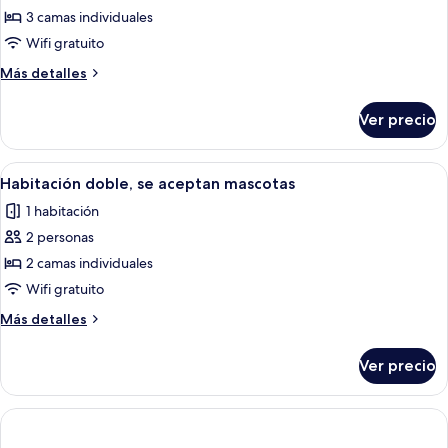
Habitación
3 camas individuales
triple
Wifi gratuito
estándar,
Más
Más detalles
3
detalles
camas
sobre
Ver precio
Habitación
individuales
triple
estándar,
Abrir
Caja de seguridad en la habitación, wi
4
3
Habitación doble, se aceptan mascotas
todas
camas
1 habitación
individuales
las
2 personas
fotos
de
2 camas individuales
Habitación
Wifi gratuito
doble,
Más
Más detalles
se
detalles
aceptan
sobre
Ver precio
Habitación
mascotas
doble,
se
aceptan
mascotas