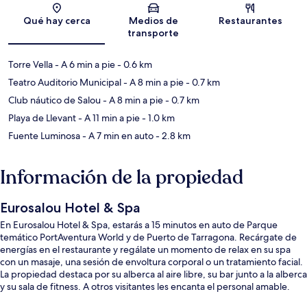
Sección del mapa
Qué hay cerca
Medios de
Restaurantes
transporte
Torre Vella
- A 6 min a pie
- 0.6 km
Teatro Auditorio Municipal
- A 8 min a pie
- 0.7 km
Club náutico de Salou
- A 8 min a pie
- 0.7 km
Playa de Llevant
- A 11 min a pie
- 1.0 km
Fuente Luminosa
- A 7 min en auto
- 2.8 km
Información de la propiedad
Eurosalou Hotel & Spa
En Eurosalou Hotel & Spa, estarás a 15 minutos en auto de Parque
temático PortAventura World y de Puerto de Tarragona. Recárgate de
energías en el restaurante y regálate un momento de relax en su spa
con un masaje, una sesión de envoltura corporal o un tratamiento facial.
La propiedad destaca por su alberca al aire libre, su bar junto a la alberca
y su sala de fitness. A otros visitantes les encanta el personal amable.