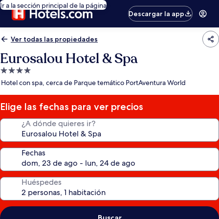
Ir a la sección principal de la página
Descargar la app
Ver todas las propiedades
Eurosalou Hotel & Spa
Propiedad
de
Hotel con spa, cerca de Parque temático PortAventura World
4.0
estrellas
Elige las fechas para ver precios
¿A dónde quieres ir?
Fechas
Huéspedes
Buscar