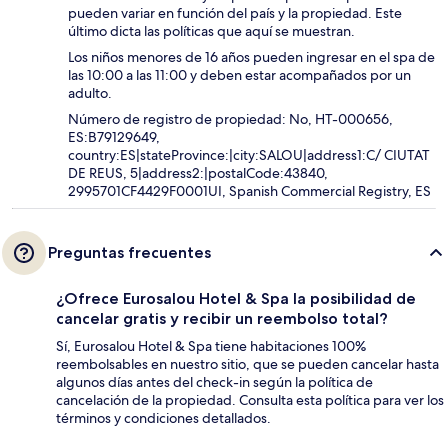
pueden variar en función del país y la propiedad. Este
último dicta las políticas que aquí se muestran.
Los niños menores de 16 años pueden ingresar en el spa de
las 10:00 a las 11:00 y deben estar acompañados por un
adulto.
Número de registro de propiedad: No, HT-000656,
ES:B79129649,
country:ES|stateProvince:|city:SALOU|address1:C/ CIUTAT
DE REUS, 5|address2:|postalCode:43840,
2995701CF4429F0001UI, Spanish Commercial Registry, ES
Preguntas frecuentes
¿Ofrece Eurosalou Hotel & Spa la posibilidad de
cancelar gratis y recibir un reembolso total?
Sí, Eurosalou Hotel & Spa tiene habitaciones 100%
reembolsables en nuestro sitio, que se pueden cancelar hasta
algunos días antes del check-in según la política de
cancelación de la propiedad. Consulta esta política para ver los
términos y condiciones detallados.