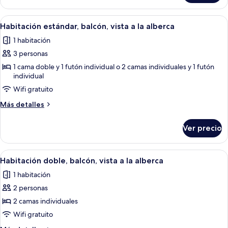
junior,
Terraza
Abrir
Habitación de hotel con cama, un sill
9
Habitación estándar, balcón, vista a la alberca
todas
1 habitación
las
3 personas
fotos
de
1 cama doble y 1 futón individual o 2 camas individuales y 1 futón
individual
Habitación
Wifi gratuito
estándar,
balcón,
Más
Más detalles
vista
detalles
sobre
a
Ver precio
Habitación
la
estándar,
alberca
balcón,
Abrir
Habitación de hotel con dos camas, una 
11
vista
Habitación doble, balcón, vista a la alberca
todas
a
1 habitación
la
las
alberca
2 personas
fotos
de
2 camas individuales
Habitación
Wifi gratuito
doble,