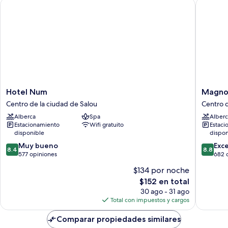
Hotel Num
Magnolia
Hotel
Magnoli
Hotel Num
Magnol
Num
Hotel
Centro de la ciudad de Salou
Centro d
Centro
Salou
Alberca
Spa
Alberc
de
-
Estacionamiento
Wifi gratuito
Estaci
la
Adults
disponible
dispon
ciudad
Only
8.4
8.8
de
Muy bueno
Centro
Exc
8.4
8.8
de
de
Salou
577 opiniones
de
682 
10,
10,
la
$134 por noche
Muy
Excelent
ciudad
El
$152 en total
bueno,
682
de
precio
577
opinion
30 ago - 31 ago
Salou
actual
opiniones
Total con impuestos y cargos
es
de
Comparar propiedades similares
$152