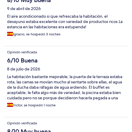
9 de abril de 2026
El aire acondicionado si que refrescaba la habitación, el
desayuno estaba excelente con variedad de productos ricos.La
estancia en las habitaciones era estupenda!
Ignacio, se hospedó 3 noches
Opinión verificada
6/10 Buena
8 de julio de 2026
La habitación bastante mejorable, la puerta de la terraza estaba
rota, las camas se movían mucho al sentarte sobre ellas, el agua
de la ducha daba ráfagas de agua ardiendo. El buffet es
aceptable, le falta algo más de variedad, la piscina estaba bien
cuidada pero no se porque decidieron hacerla pegada a una
pared que tiene unos árboles detrás lo que hace que de la
Victor, se hospedó 1 noche
sombra muchas horas al día y se llene de ramas. El hotel está
bastante limpio y las zonas comunes se ven modernas y
cuidadas.
Opinión verificada
8/10 Muy buena