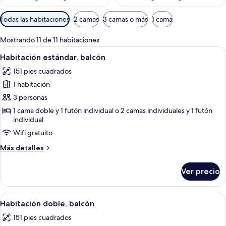
Filtros
Todas las habitaciones
2 camas
3 camas o más
1 cama
disponibles
para
Mostrando 11 de 11 habitaciones
las
Abrir
Habitación de hotel con cama, mesita 
7
Habitación estándar, balcón
habitaciones
todas
151 pies cuadrados
las
1 habitación
fotos
de
3 personas
Habitación
1 cama doble y 1 futón individual o 2 camas individuales y 1 futón
individual
estándar,
balcón
Wifi gratuito
Más
Más detalles
detalles
sobre
Ver precio
Habitación
estándar,
balcón
Abrir
Una cama doble con cabecera verde, d
10
Habitación doble, balcón
todas
151 pies cuadrados
las