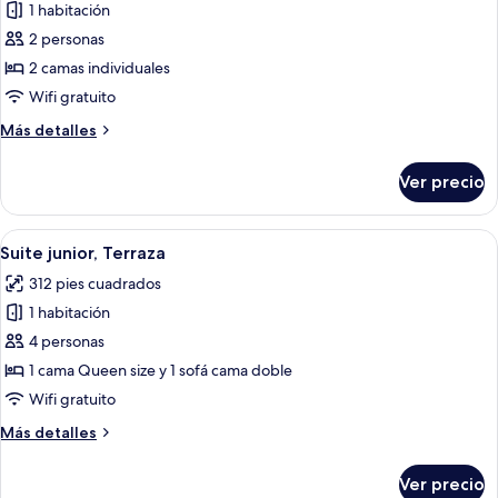
1 habitación
fotos
de
2 personas
Habitación
2 camas individuales
doble,
Wifi gratuito
balcón
Más
Más detalles
detalles
sobre
Ver precio
Habitación
doble,
balcón
Abrir
Una habitación de hotel moderna con
9
Suite junior, Terraza
todas
312 pies cuadrados
las
1 habitación
fotos
de
4 personas
Suite
1 cama Queen size y 1 sofá cama doble
junior,
Wifi gratuito
Terraza
Más
Más detalles
detalles
sobre
Ver precio
Suite