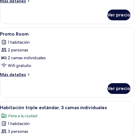
Más
Más detalles
balcón,
detalles
vista
sobre
Ver precio
Habitación
a
doble,
la
balcón,
Abrir
Habitación de hotel ordenada con cam
alberca
6
vista
Promo Room
todas
a
1 habitación
la
las
alberca
2 personas
fotos
de
2 camas individuales
Promo
Wifi gratuito
Room
Más
Más detalles
detalles
sobre
Ver precio
Promo
Room
Abrir
Caja de seguridad en la habitación, wi
4
Habitación triple estándar, 3 camas individuales
todas
Vista a la ciudad
las
1 habitación
fotos
de
3 personas