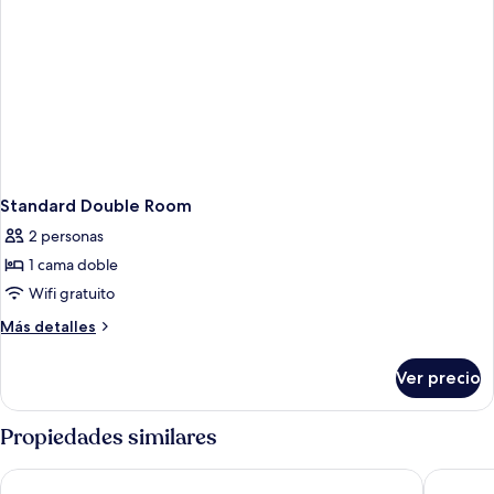
Standard Double Room
2 personas
1 cama doble
Wifi gratuito
Más
Más detalles
detalles
sobre
Ver precio
Standard
Double
Room
Propiedades similares
Fairhaven Hotel
The Jubil