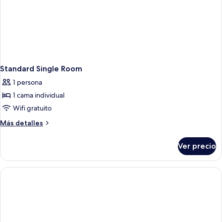
Standard Single Room
1 persona
1 cama individual
Wifi gratuito
Más
Más detalles
detalles
sobre
Ver precio
Standard
Single
Room