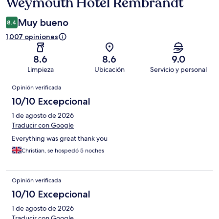
Weymouth Hotel Rembrandt
Muy bueno
8.4
1,007 opiniones
8.6
8.6
9.0
Limpieza
Ubicación
Servicio y personal
Opiniones
Opinión verificada
10/10 Excepcional
1 de agosto de 2026
Traducir con Google
Everything was great thank you
Christian, se hospedó 5 noches
Opinión verificada
10/10 Excepcional
1 de agosto de 2026
Traducir con Google