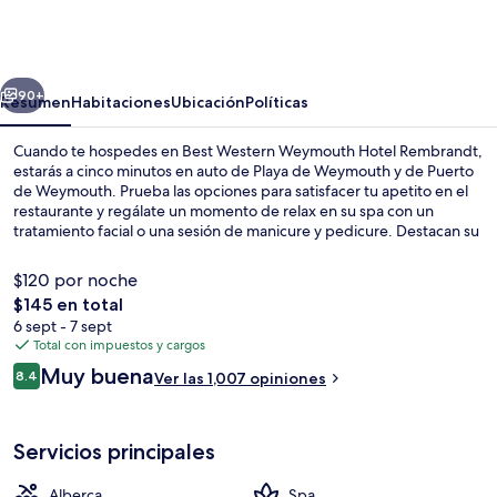
Western
Weymouth
Hotel
erior
Siguiente
Rembrandt
90+
Resumen
Habitaciones
Ubicación
Políticas
Cuando te hospedes en Best Western Weymouth Hotel Rembrandt,
estarás a cinco minutos en auto de Playa de Weymouth y de Puerto
de Weymouth. Prueba las opciones para satisfacer tu apetito en el
restaurante y regálate un momento de relax en su spa con un
tratamiento facial o una sesión de manicure y pedicure. Destacan su
alberca techada, su bar o lounge y su gimnasio. Otros visitantes
hablan maravillas de las amenidades y características como el
$120 por noche
personal amable y el desayuno.
El
$145 en total
precio
6 sept - 7 sept
Alberca techada
total
Total con impuestos y cargos
es
Opiniones
Muy buena
8.4
Ver las 1,007 opiniones
de
8.4 de 10,
$145
Servicios principales
Alberca
Spa