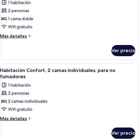
1 habitación
para
las
no
2 personas
fotos
fumadores
de
1 cama doble
Habitación
Wifi gratuito
Confort,
Más
Más detalles
1
detalles
cama
sobre
Ver precio
Habitación
matrimonial,
Confort,
para
1
Abrir
Habitación de hotel con cama, escritor
no
7
cama
Habitación Confort, 2 camas individuales, para no
todas
matrimonial,
fumadores
fumadores
para
las
1 habitación
no
fotos
fumadores
2 personas
de
2 camas individuales
Habitación
Confort,
Wifi gratuito
2
Más
Más detalles
camas
detalles
sobre
individuales,
Ver precio
Habitación
para