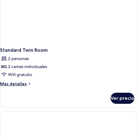
Standard Twin Room
2 personas
2 camas individuales
Wifi gratuito
Más
Más detalles
detalles
sobre
Ver precio
Standard
Twin
Room