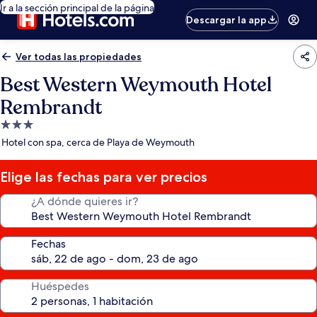
Ir a la sección principal de la página
Descargar la app
Ver todas las propiedades
Best Western Weymouth Hotel
Rembrandt
Propiedad
de
Hotel con spa, cerca de Playa de Weymouth
3.0
estrellas
Elige las fechas para ver precios
¿A dónde quieres ir?
Fechas
Huéspedes