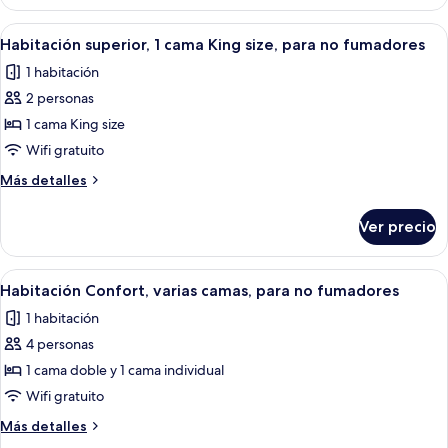
Confort,
no
2
Abrir
Habitación de hotel con una cama gran
7
fumadores
camas
Habitación superior, 1 cama King size, para no fumadores
todas
individuales,
1 habitación
para
las
no
2 personas
fotos
fumadores
de
1 cama King size
Habitación
Wifi gratuito
superior,
Más
Más detalles
1
detalles
cama
sobre
Ver precio
Habitación
King
superior,
size,
1
Abrir
Habitación de hotel con una cama grand
para
6
cama
Habitación Confort, varias camas, para no fumadores
todas
King
no
1 habitación
size,
las
fumadores
para
4 personas
fotos
no
de
1 cama doble y 1 cama individual
fumadores
Habitación
Wifi gratuito
Confort,
Más
Más detalles
varias
detalles