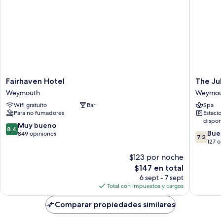
Fairhaven
The
Fairhaven Hotel
The Ju
Hotel
Jubilee
Weymouth
Weymou
Weymouth
Hotel
Wifi gratuito
Bar
Spa
West-
Para no fumadores
Estaci
with
dispon
Spa
8.4
Muy bueno
8.4
7.2
Facilities
Bue
de
849 opiniones
7.2
de
Weymou
127 
10,
10,
Muy
$123 por noche
Bueno,
bueno,
El
$147 en total
127
849
precio
opinion
6 sept - 7 sept
opiniones
actual
Total con impuestos y cargos
es
de
Comparar propiedades similares
$147