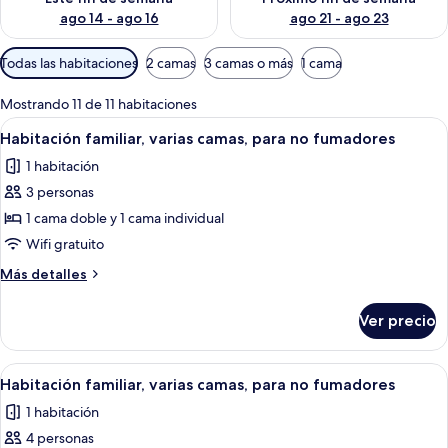
ago 14 - ago 16
ago 21 - ago 23
Filtros
Todas las habitaciones
2 camas
3 camas o más
1 cama
disponibles
para
Mostrando 11 de 11 habitaciones
las
Abrir
Habitación de hotel con dos camas, un e
5
Habitación familiar, varias camas, para no fumadores
habitaciones
todas
1 habitación
las
3 personas
fotos
de
1 cama doble y 1 cama individual
Habitación
Wifi gratuito
familiar,
Más
Más detalles
varias
detalles
camas,
sobre
Ver precio
Habitación
para
familiar,
no
varias
Abrir
Habitación de hotel con dos camas, un e
fumadores
7
camas,
Habitación familiar, varias camas, para no fumadores
todas
para
1 habitación
no
las
fumadores
4 personas
fotos