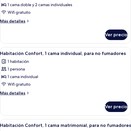
de
1 cama doble y 2 camas individuales
Habitación
Wifi gratuito
familiar,
Más
Más detalles
varias
detalles
camas,
sobre
Ver precio
Habitación
para
familiar,
no
varias
Abrir
Una cama bien hecha con edredón bla
fumadores
5
camas,
Habitación Confort, 1 cama individual, para no fumadores
todas
para
1 habitación
no
las
fumadores
1 persona
fotos
de
1 cama individual
Habitación
Wifi gratuito
Confort,
Más
Más detalles
1
detalles
cama
sobre
Ver precio
Habitación
individual,
Confort,
para
1
Abrir
Una cama bien hecha con sábanas blan
no
5
cama
Habitación Confort, 1 cama matrimonial, para no fumadores
todas
individual,
fumadores