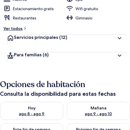
Estacionamiento gratis
Wifi gratuito
Restaurantes
Gimnasio
Ver todos
Servicios principales
(12)
Para familias
(6)
Opciones de habitación
Consulta la disponibilidad para estas fechas
Consulta la disponibilidad para hoy ago 8 - ago 9
Consulta la disponibilidad pa
Hoy
Mañana
ago 8 - ago 9
ago 9 - ago 10
Consulta la disponibilidad para este fin de semana ago 14 - ag
Consulta la disponibilidad pa
Este fin de semana
Próximo fin de semana