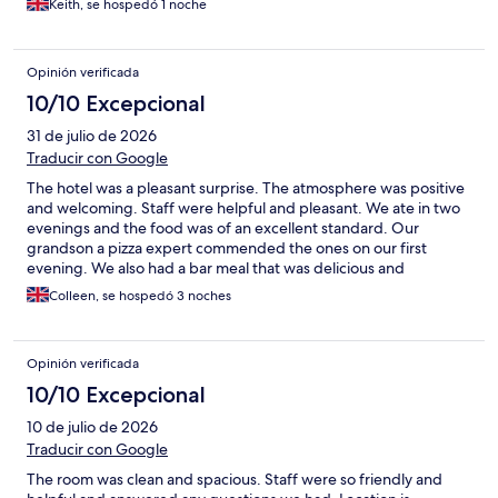
Keith, se hospedó 1 noche
Opinión verificada
10/10 Excepcional
31 de julio de 2026
Traducir con Google
The hotel was a pleasant surprise. The atmosphere was positive
and welcoming. Staff were helpful and pleasant. We ate in two
evenings and the food was of an excellent standard. Our
grandson a pizza expert commended the ones on our first
evening. We also had a bar meal that was delicious and
beautifully presented. All in all a very enjoyable short break. A
Colleen, se hospedó 3 noches
visiting friend who now lives locally visited us an also
commented she would recommend it to friends on future visits.
Opinión verificada
10/10 Excepcional
10 de julio de 2026
Traducir con Google
The room was clean and spacious. Staff were so friendly and