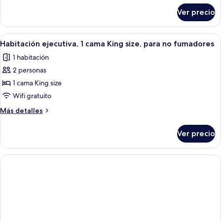
camas,
sobre
Ver precio
Habitación
para
Confort,
no
varias
Abrir
Habitación de hotel con una cama gran
fumadores
7
camas,
Habitación ejecutiva, 1 cama King size, para no fumadores
todas
para
1 habitación
no
las
fumadores
2 personas
fotos
de
1 cama King size
Habitación
Wifi gratuito
ejecutiva,
Más
Más detalles
1
detalles
cama
sobre
Ver precio
Habitación
King
ejecutiva,
size,
1
para
cama
King
no
size,
fumadores
para
no
fumadores