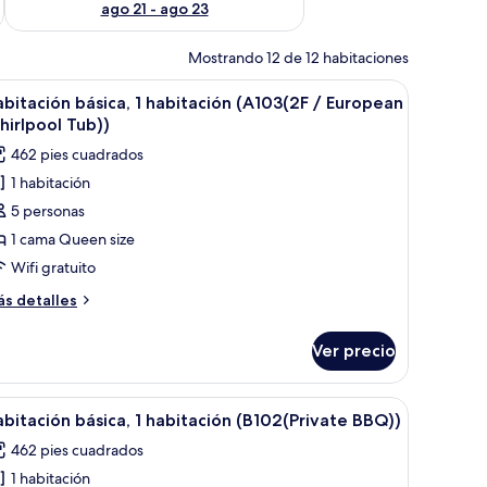
ago 21 - ago 23
Mostrando 12 de 12 habitaciones
brir
1 habitación y wifi gratis
7
bitación básica, 1 habitación (A103(2F / European
odas
irlpool Tub))
s
462 pies cuadrados
otos
1 habitación
e
5 personas
abitación
ásica,
1 cama Queen size
Wifi gratuito
abitación
ás
s detalles
A103(2F
talles
bre
Ver precio
bitación
uropean
sica,
hirlpool
brir
1 habitación y wifi gratis
ub))
9
bitación
bitación básica, 1 habitación (B102(Private BBQ))
odas
103(2F
462 pies cuadrados
s
ropean
1 habitación
otos