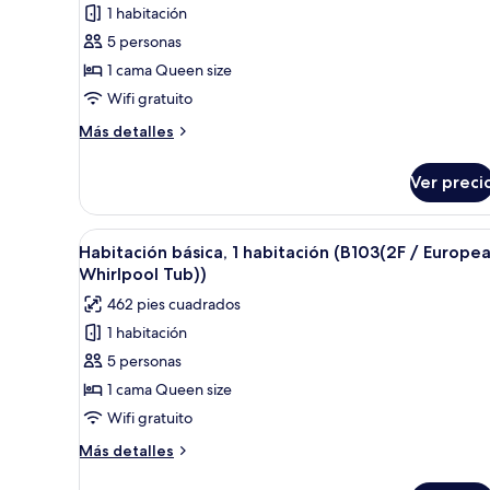
1 habitación
de
5 personas
Habitación
básica,
1 cama Queen size
1
Wifi gratuito
habitación
Más
Más detalles
(A104(2F
detalles
/
sobre
Ver preci
Habitación
European
básica,
Whirlpool
1
Abrir
1 habitación y wifi gratis
Tub))
9
habitación
Habitación básica, 1 habitación (B103(2F / Europe
todas
(A104(2F
Whirlpool Tub))
/
las
462 pies cuadrados
European
fotos
Whirlpool
1 habitación
de
Tub))
5 personas
Habitación
básica,
1 cama Queen size
1
Wifi gratuito
habitación
Más
Más detalles
(B103(2F
detalles
sobre