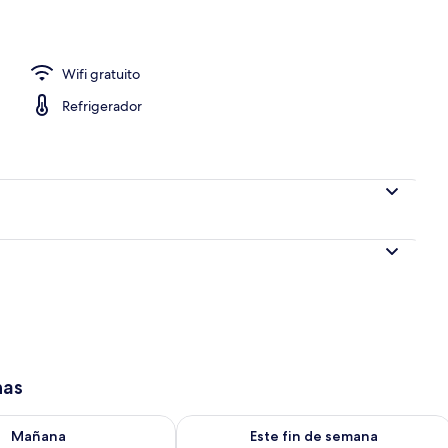
Wifi gratuito
Refrigerador
has
isponibilidad para mañana ago 9 - ago 10
Consulta la disponibilidad para este 
Mañana
Este fin de semana