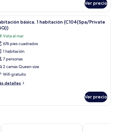
BQ))
Ver precio
sica,
bitación
brir
1 habitación y wifi gratis
101(Private
8
bitación básica, 1 habitación (C104(Spa/Private
odas
Q))
BQ))
s
Vista al mar
otos
676 pies cuadrados
e
1 habitación
abitación
ásica,
7 personas
2 camas Queen size
abitación
Wifi gratuito
C104(Spa/Private
ás
s detalles
BQ))
talles
bre
Ver precio
bitación
sica,
bitación
104(Spa/Private
Q))
Benikea Hotel Seosan
Lotte Buyeo Resort