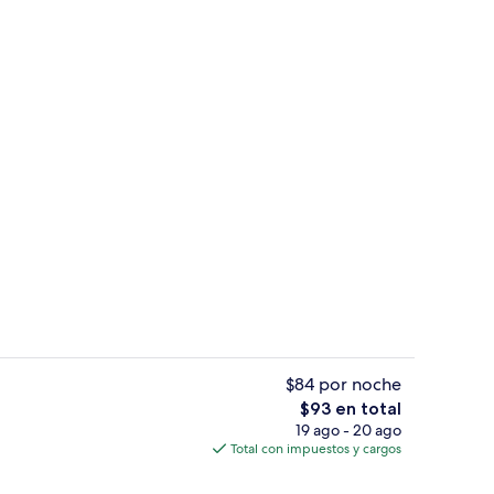
y wifi gratis
1 habitación y wifi gratis
$84 por noche
El
$93 en total
precio
19 ago - 20 ago
y wifi gratis
1 habitación y wifi gratis
total
Total con impuestos y cargos
es
de