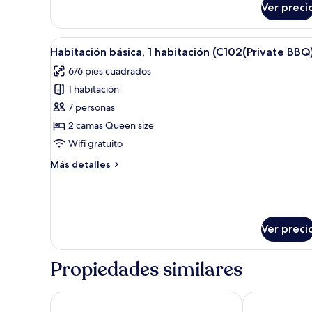
/
Ver preci
Habitación
European
básica,
Whirlpool
1
Abrir
1 habitación y wifi gratis
Tub))
7
habitación
Habitación básica, 1 habitación (C102(Private BBQ
todas
(B103(2F
676 pies cuadrados
/
las
European
1 habitación
fotos
Whirlpool
de
7 personas
Tub))
Habitación
2 camas Queen size
básica,
Wifi gratuito
1
Más
Más detalles
habitación
detalles
(C102(Private
sobre
Habitación
BBQ))
básica,
1
Ver preci
habitación
(C102(Private
Propiedades similares
BBQ))
Taean Yeonpo Haibada Pension
Anmyeondo In