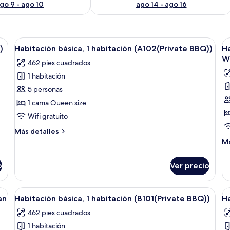
go 9 - ago 10
ago 14 - ago 16
Abrir
1 habitación y wifi gratis
A
9
)
Habitación básica, 1 habitación (A102(Private BBQ))
Ha
todas
t
Wh
462 pies cuadrados
las
la
1 habitación
fotos
f
de
d
5 personas
Habitación
H
1 cama Queen size
básica,
b
Wifi gratuito
1
1
Más
Más detalles
habitación
h
detalles
M
Má
(A102(Private
(
sobre
de
Habitación
BBQ))
/
so
o
Ver precio
básica,
Ha
E
1
bá
W
habitación
1
Abrir
1 habitación y wifi gratis
A
T
(A102(Private
9
ha
an
Habitación básica, 1 habitación (B101(Private BBQ))
Ha
todas
t
BBQ))
(A
462 pies cuadrados
las
/
la
Eu
1 habitación
fotos
f