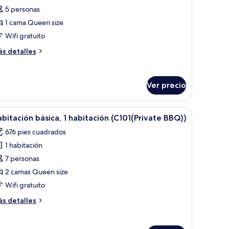
irlpool
e
5 personas
b))
abitación
1 cama Queen size
ásica,
Wifi gratuito
ás
s detalles
abitación
talles
B102(Private
bre
bitación
BQ))
Ver precio
sica,
bitación
brir
1 habitación y wifi gratis
102(Private
8
bitación básica, 1 habitación (C101(Private BBQ))
odas
Q))
676 pies cuadrados
s
1 habitación
otos
e
7 personas
abitación
2 camas Queen size
ásica,
Wifi gratuito
ás
s detalles
abitación
talles
C101(Private
bre
bitación