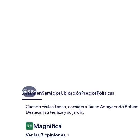
Bohemia
Village
Pension
98+
Resumen
Servicios
Ubicación
Precios
Políticas
Cuando visites Taean, considera Taean Anmyeondo Bohemia
Destacan su terraza y su jardín.
Opiniones
Magnífica
9.2
9.2 de 10,
Ver las 7 opiniones