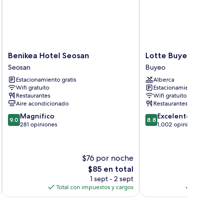
Benikea
Lotte
Benikea Hotel Seosan
Lotte Buyeo Resort
Hotel
Buyeo
Seosan
Buyeo
Seosan
Resort
Estacionamiento gratis
Alberca
Seosan
Buyeo
Wifi gratuito
Estacionamiento gratis
Restaurantes
Wifi gratuito
Aire acondicionado
Restaurantes
9.0
8.8
Magnífico
Excelente
9.0
8.8
de
de
281 opiniones
1,002 opiniones
10,
10,
Magnífico,
Excelente,
281
1,002
$76 por noche
$
opiniones
opiniones
El
$85 en total
precio
1 sept - 2 sept
actual
Total con impuestos y cargos
Total con 
es
de
$85