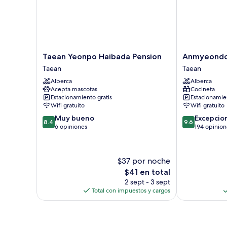
Taean
Anmyeondo
Taean Yeonpo Haibada Pension
Anmyeondo 
Yeonpo
In
Taean
Taean
Haibada
You
Alberca
Alberca
Pension
Pension
Acepta mascotas
Cocineta
Taean
Taean
Estacionamiento gratis
Estacionamien
Wifi gratuito
Wifi gratuito
8.4
9.6
Muy bueno
Excepcio
8.4
9.6
de
de
6 opiniones
194 opinion
10,
10,
Muy
Excepcional,
bueno,
194
$37 por noche
6
opiniones
El
$41 en total
opiniones
precio
2 sept - 3 sept
actual
Total con impuestos y cargos
es
de
$41