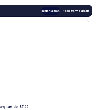
Iniciar sesión
Registrarme gratis
ongnam-do, 32166