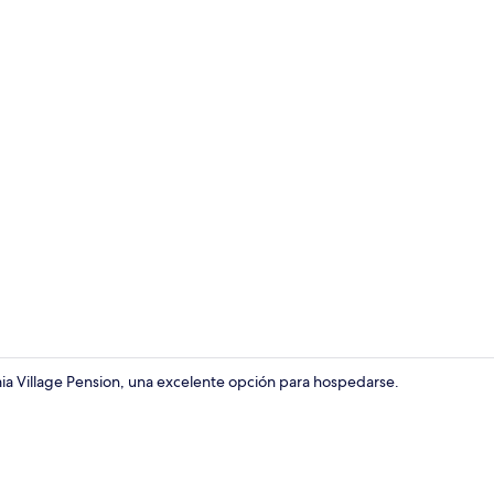
1 habitación 
 Village Pension, una excelente opción para hospedarse.
1 habitación 