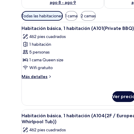
ago 8 - ago 9
a
Filtros
Todas las habitaciones
1 cama
2 camas
disponibles
Abrir
1 habitación y wifi gratis
para
7
Habitación básica, 1 habitación (A101(Private BBQ)
todas
las
462 pies cuadrados
las
habitaciones
1 habitación
fotos
de
5 personas
Habitación
1 cama Queen size
básica,
Wifi gratuito
1
Más
Más detalles
habitación
detalles
(A101(Private
sobre
Habitación
BBQ))
Ver preci
básica,
1
habitación
Abrir
1 habitación y wifi gratis
(A101(Private
8
Habitación básica, 1 habitación (A104(2F / Europe
todas
BBQ))
Whirlpool Tub))
las
462 pies cuadrados
fotos