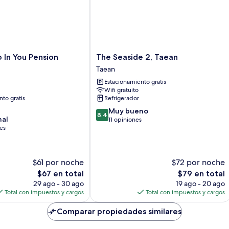
The
In You Pension
The Seaside 2, Taean
Seaside
Taean
2,
Estacionamiento gratis
Taean
Wifi gratuito
Taean
to gratis
Refrigerador
8.4
Muy bueno
8.4
nal
de
11 opiniones
es
10,
Muy
bueno,
11
$61 por noche
$72 por noche
opiniones
El
El
$67 en total
$79 en total
precio
precio
29 ago - 30 ago
19 ago - 20 ago
actual
actual
Total con impuestos y cargos
Total con impuestos y cargos
es
es
de
de
Comparar propiedades similares
$67
$79