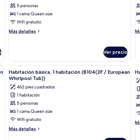
Wh
de
d
5 personas
Tu
Habitación
H
1 cama Queen size
básica,
b
Wifi gratuito
1
1
Más
M
Más detalles
Má
habitación
h
detalles
de
(B101(Private
(
sobre
so
Habitación
Ha
BBQ))
B
o
Ver precio
básica,
bá
1
1
habitación
ha
Abrir
1 habitación y wifi gratis
A
(B101(Private
(B
8
an
Habitación básica, 1 habitación (B104(2F / European
Ha
todas
t
BBQ))
BB
Whirlpool Tub))
las
la
462 pies cuadrados
fotos
f
1 habitación
de
d
5 personas
Habitación
H
básica,
b
1 cama Queen size
1
1
Wifi gratuito
M
Má
habitación
h
de
Más
Más detalles
(B104(2F
(
so
detalles
Ha
sobre