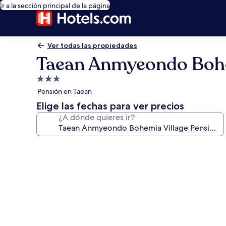
Ir a la sección principal de la página
Ver todas las propiedades
Taean Anmyeondo Bohe
Propiedad
de
Pensión en Taean
3.0
Elige las fechas para ver precios
estrellas
¿A dónde quieres ir?
Galería
de
fotos
de
Taean
Anmyeondo