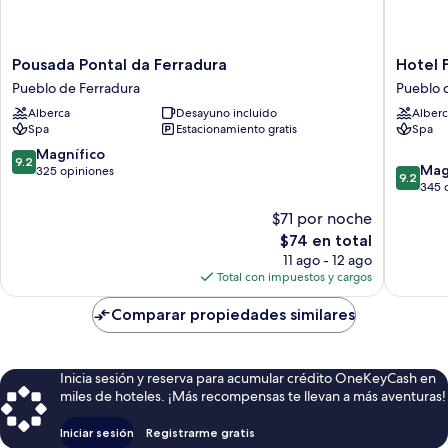
Pousada
Hotel
Pousada Pontal da Ferradura
Hotel 
Pontal
Ferradu
Pueblo de Ferradura
Pueblo 
da
Resort
Alberca
Desayuno incluido
Alberc
Ferradura
Pueblo
Spa
Estacionamiento gratis
Spa
Pueblo
de
de
Ferradu
9.2
Magnífico
9.2
9.2
Ferradura
Mag
de
325 opiniones
9.2
de
345 
10,
10,
Magnífico,
$71 por noche
Magnífi
325
El
$74 en total
345
opiniones
precio
opinion
11 ago - 12 ago
actual
Total con impuestos y cargos
es
de
Comparar propiedades similares
$74
Inicia sesión y reserva para acumular crédito OneKeyCash en
miles de hoteles. ¡Más recompensas te llevan a más aventuras!
Iniciar sesión
Registrarme gratis