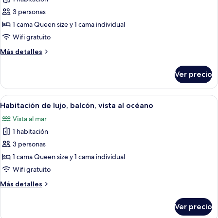
fotos
de
3 personas
Habitación
1 cama Queen size y 1 cama individual
Deluxe,
Wifi gratuito
balcón,
Más
Más detalles
vista
detalles
al
sobre
Ver precio
Habitación
mar
Deluxe,
balcón,
Abrir
Caja de seguridad en la habitación, ins
6
vista
Habitación de lujo, balcón, vista al océano
todas
al
Vista al mar
mar
las
1 habitación
fotos
de
3 personas
Habitación
1 cama Queen size y 1 cama individual
de
Wifi gratuito
lujo,
Más
Más detalles
balcón,
detalles
vista
sobre
Ver precio
Habitación
al