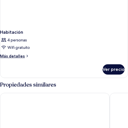
Habitación
4 personas
Wifi gratuito
Más
Más detalles
detalles
sobre
Ver precio
Habitación
Propiedades similares
Pousada Pontal da Ferradura
Hotel Fe