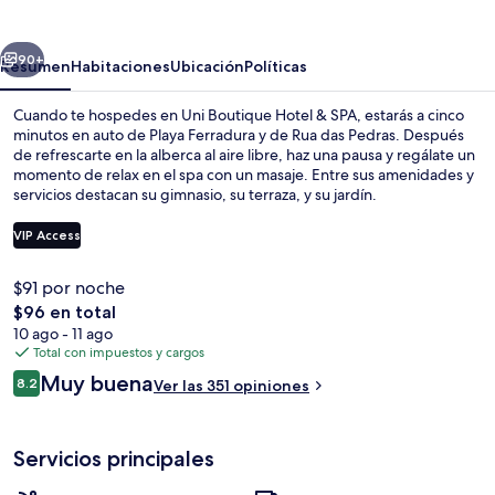
Hotel
&
erior
Siguiente
SPA
90+
Resumen
Habitaciones
Ubicación
Políticas
Cuando te hospedes en Uni Boutique Hotel & SPA, estarás a cinco
minutos en auto de Playa Ferradura y de Rua das Pedras. Después
de refrescarte en la alberca al aire libre, haz una pausa y regálate un
momento de relax en el spa con un masaje. Entre sus amenidades y
servicios destacan su gimnasio, su terraza, y su jardín.
VIP Access
$91 por noche
Televisión LCD de 24 cm con canales po
El
$96 en total
precio
10 ago - 11 ago
total
Total con impuestos y cargos
es
Opiniones
Muy buena
8.2
Ver las 351 opiniones
de
8.2 de 10,
$96
Servicios principales