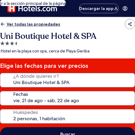
Ir a la sección principal de la página
Descargar la app
Ver todas las propiedades
Uni Boutique Hotel & SPA
Propiedad
de
Hotel en la playa con spa, cerca de Playa Geriba
3.5
estrellas
Elige las fechas para ver precios
¿A dónde quieres ir?
Fechas
Huéspedes
Buscar