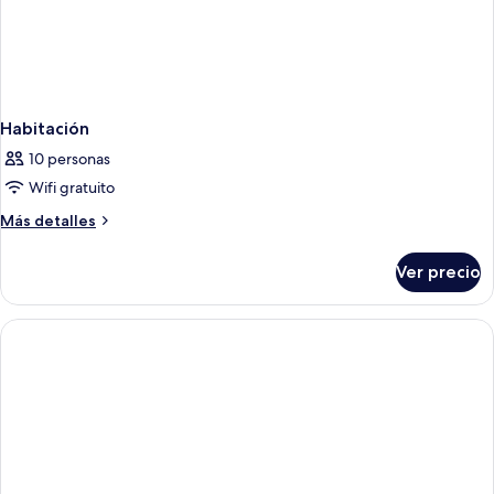
Habitación
10 personas
Wifi gratuito
Más
Más detalles
detalles
sobre
Ver precio
Habitación