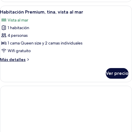
de
océano
lujo,
Abrir
Un amplio espacio de sala con un sofá
9
balcón,
Habitación Premium, tina, vista al mar
todas
vista
Vista al mar
al
las
océano
1 habitación
fotos
de
4 personas
Habitación
1 cama Queen size y 2 camas individuales
Premium,
Wifi gratuito
tina,
Más
Más detalles
vista
detalles
al
sobre
Ver precio
Habitación
mar
Premium,
tina,
vista
al
mar