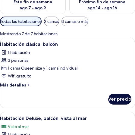
Este fin de semana
Próximo fin de semana
ago 7 - ago 9
ago 14 - ago 16
Filtros
Todas las habitaciones
2 camas
3 camas o más
disponibles
para
Mostrando 7 de 7 habitaciones
las
Abrir
Una habitación de hotel moderna con c
9
Habitación clásica, balcón
habitaciones
todas
1 habitación
las
3 personas
fotos
de
1 cama Queen size y 1 cama individual
Habitación
Wifi gratuito
clásica,
Más
Más detalles
balcón
detalles
sobre
Ver precio
Habitación
clásica,
balcón
Abrir
Habitación de hotel con balcón, una ca
7
Habitación Deluxe, balcón, vista al mar
todas
Vista al mar
las
1 habitación