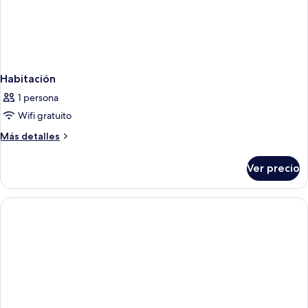
Habitación
1 persona
Wifi gratuito
Más
Más detalles
detalles
sobre
Ver precio
Habitación