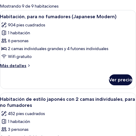
para
Mostrando 9 de 9 habitaciones
las
Abrir
Habitación de estilo japonés tradicion
11
Habitación, para no fumadores (Japanese Modern)
habitaciones
todas
904 pies cuadrados
las
1 habitación
fotos
de
6 personas
Habitación,
2 camas individuales grandes y 4 futones individuales
para
Wifi gratuito
no
Más
Más detalles
fumadores
detalles
(Japanese
sobre
Ver precio
Habitación,
Modern)
para
no
Abrir
Habitación de hotel tradicional japon
8
fumadores
Habitación de estilo japonés con 2 camas individuales, para
todas
(Japanese
no fumadores
Modern)
las
452 pies cuadrados
fotos
1 habitación
de
3 personas
Habitación