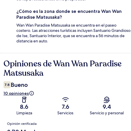
¿Cómo es la zona donde se encuentra Wan Wan
Paradise Matsusaka?
Wan Wan Paradise Matsusaka se encuentra en el paseo
costero. Las atracciones turísticas incluyen Santuario Grandioso
de Ise, Santuario Interior, que se encuentra a 56 minutos de
distancia en auto.
Opiniones de Wan Wan Paradise
Opiniones
Matsusaka
Bueno
7.8
10 opiniones
8.6
7.6
9.4
Limpieza
Servicios
Servicio y personal
Opiniones
Opinión verificada