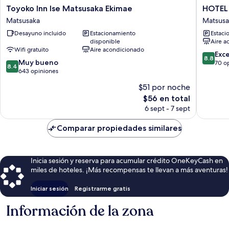
Toyoko
HOTEL
Toyoko Inn Ise Matsusaka Ekimae
HOTEL 
Inn
R9
Matsusaka
Matsusa
Ise
The
Desayuno incluido
Estacionamiento
Estaci
Matsusaka
Yard
disponible
Aire a
Ekimae
Matsusa
Wifi gratuito
Aire acondicionado
Matsusaka
Matsusa
8.8
Exc
8.8
8.4
Muy bueno
de
70 o
8.4
de
643 opiniones
10,
10,
Excelent
$51 por noche
Muy
70
El
$56 en total
bueno,
opinion
precio
643
6 sept - 7 sept
actual
opiniones
es
Comparar propiedades similares
de
$56
Inicia sesión y reserva para acumular crédito OneKeyCash en
miles de hoteles. ¡Más recompensas te llevan a más aventuras!
Iniciar sesión
Registrarme gratis
Información de la zona