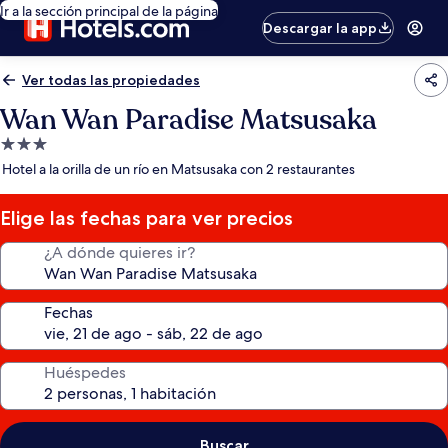
Ir a la sección principal de la página
Descargar la app
Ver todas las propiedades
Wan Wan Paradise Matsusaka
Propiedad
de
Hotel a la orilla de un río en Matsusaka con 2 restaurantes
3.0
estrellas
Elige las fechas para ver precios
¿A dónde quieres ir?
Fechas
Huéspedes
Buscar