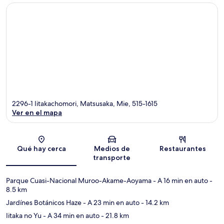
2296-1 Iitakachomori, Matsusaka, Mie, 515-1615
Ver en el mapa
Sección del mapa
Qué hay cerca
Medios de
Restaurantes
transporte
Parque Cuasi-Nacional Muroo-Akame-Aoyama
- A 16 min en auto
-
8.5 km
Jardínes Botánicos Haze
- A 23 min en auto
- 14.2 km
Iitaka no Yu
- A 34 min en auto
- 21.8 km