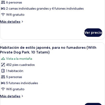
para
6 personas
no
2 camas individuales grandes y 4 futones individuales
fumadores
Wifi gratuito
(Maisonette
Más
Más detalles
Japanese-
detalles
Western-
sobre
Ver precio
Habitación,
Style)
para
no
Abrir
Una habitación tradicional japonesa c
9
fumadores
Habitación de estilo japonés, para no fumadores (With
todas
(Maisonette
Private Dog Park, 10 Tatami)
Japanese-
las
Vista a la montaña
Western-
fotos
Style)
452 pies cuadrados
de
1 habitación
Habitación
de
5 personas
estilo
5 futones individuales
japonés,
Wifi gratuito
para
Más
Más detalles
no
detalles
fumadores
sobre