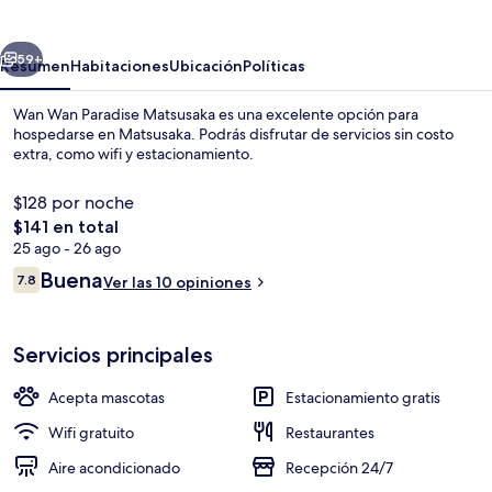
Paradise
Matsusaka
erior
Siguiente
59+
Resumen
Habitaciones
Ubicación
Políticas
Wan Wan Paradise Matsusaka es una excelente opción para
hospedarse en Matsusaka. Podrás disfrutar de servicios sin costo
extra, como wifi y estacionamiento.
$128 por noche
El
$141 en total
precio
25 ago - 26 ago
total
Opiniones
Buena
7.8
Ver las 10 opiniones
es
7.8 de 10,
Baño termal público
de
$141
Servicios principales
Acepta mascotas
Estacionamiento gratis
Wifi gratuito
Restaurantes
Aire acondicionado
Recepción 24/7