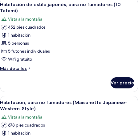
Abrir
Una habitación japonesa tradicional con
para
10
japonés
Habitación de estilo japonés, para no fumadores (10
todas
con
no
Tatami)
2
las
fumadores
Vista a la montaña
camas
fotos
(With
individuales,
452 pies cuadrados
de
Private
para
1 habitación
Habitación
no
Dog
fumadores
de
5 personas
Park)
(With
estilo
5 futones individuales
Private
japonés,
Dog
Wifi gratuito
para
Park)
Más
Más detalles
no
detalles
fumadores
sobre
Ver precio
Habitación
(10
de
Tatami)
estilo
Abrir
Una habitación de hotel con una escal
10
japonés,
Habitación, para no fumadores (Maisonette Japanese-
todas
para
Western-Style)
no
las
Vista a la montaña
fumadores
fotos
(10
678 pies cuadrados
de
Tatami)
1 habitación
Habitación,