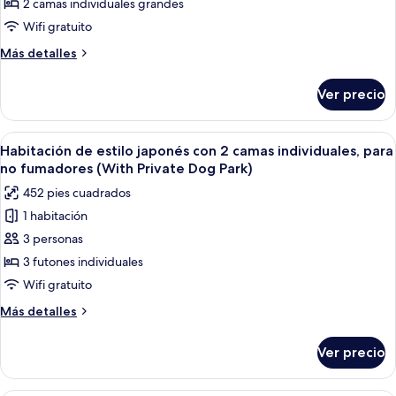
de
2 camas individuales grandes
estilo
Wifi gratuito
japonés
Más
Más detalles
con
detalles
2
sobre
Ver precio
Habitación
camas
de
individuales,
estilo
Abrir
Un edificio moderno con un césped bie
para
10
japonés
Habitación de estilo japonés con 2 camas individuales, para
todas
con
no
no fumadores (With Private Dog Park)
2
las
fumadores
452 pies cuadrados
camas
fotos
individuales,
1 habitación
de
para
3 personas
Habitación
no
fumadores
de
3 futones individuales
estilo
Wifi gratuito
japonés
Más
Más detalles
con
detalles
2
sobre
Ver precio
Habitación
camas
de
individuales,
estilo