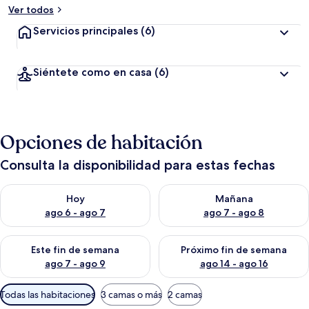
Ver todos
Servicios principales
(6)
Siéntete como en casa
(6)
Opciones de habitación
Consulta la disponibilidad para estas fechas
Consulta la disponibilidad para hoy ago 6 - ago 7
Consulta la disponibilidad pa
Hoy
Mañana
ago 6 - ago 7
ago 7 - ago 8
Consulta la disponibilidad para este fin de semana ago 7 - ag
Consulta la disponibilidad par
Este fin de semana
Próximo fin de semana
ago 7 - ago 9
ago 14 - ago 16
Filtros
Todas las habitaciones
3 camas o más
2 camas
disponibles