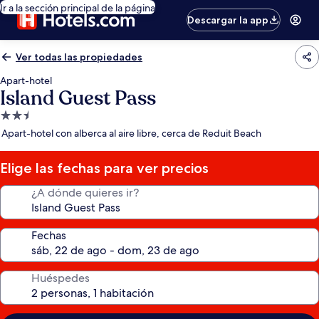
Ir a la sección principal de la página
Descargar la app
Ver todas las propiedades
Apart-hotel
Island Guest Pass
Propiedad
de
Apart-hotel con alberca al aire libre, cerca de Reduit Beach
2.5
estrellas
Elige las fechas para ver precios
¿A dónde quieres ir?
Fechas
Huéspedes