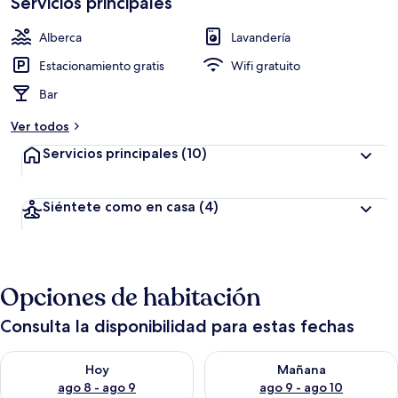
Servicios principales
Alberca
Lavandería
Estacionamiento gratis
Wifi gratuito
Bar
Ver todos
Servicios principales
(10)
Siéntete como en casa
(4)
Opciones de habitación
Consulta la disponibilidad para estas fechas
Consulta la disponibilidad para hoy ago 8 - ago 9
Consulta la disponibilidad pa
Hoy
Mañana
ago 8 - ago 9
ago 9 - ago 10