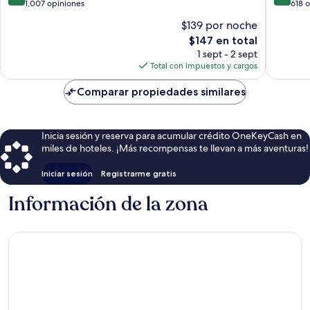
de
de
1,007 opiniones
618 
10,
10,
$139 por noche
Muy
Excelent
El
$147 en total
bueno,
618
precio
1,007
opinion
1 sept - 2 sept
actual
opiniones
Total con impuestos y cargos
es
de
Comparar propiedades similares
$147
Inicia sesión y reserva para acumular crédito OneKeyCash en
miles de hoteles. ¡Más recompensas te llevan a más aventuras!
Iniciar sesión
Registrarme gratis
Información de la zona