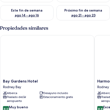
Consulta la disponibilidad para este fin de semana ago 14 - ag
Consulta la disponibilidad pa
Este fin de semana
Próximo fin de semana
ago 14 - ago 16
ago 21 - ago 23
Propiedades similares
Bay Gardens Hotel
Harmony 
Bay
Harmon
Bay Gardens Hotel
Harmon
Gardens
Marina
Rodney Bay
Rodney 
Hotel
Suites
Alberca
Desayuno incluido
Alberc
Rodney
Rodney
Traslado del/al
Estacionamiento gratis
Trasla
Bay
Bay
aeropuerto
aerop
8.0
8.8
Muy bueno
Exc
8.0
8.8