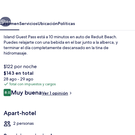
Pass
erior
Siguiente
16+
Resumen
Servicios
Ubicación
Políticas
Island Guest Pass está a 10 minutos en auto de Reduit Beach.
Puedes relajarte con una bebida en el bar junto a la alberca, y
terminar el día completamente descansado en la tina de
hidromasaje.
$122 por noche
El
$143 en total
precio
28 ago - 29 ago
total
Total con impuestos y cargos
Alberca al aire libre, sombrillas en la 
es
Opiniones
Muy buena
8.0
Ver 1 opinión
de
8.0 de 10,
$143
Apart-hotel
2 personas