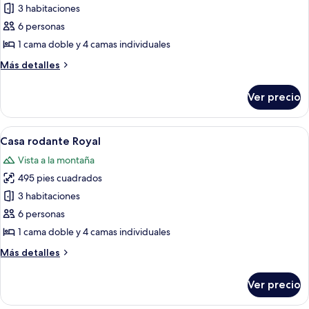
3 habitaciones
fotos
de
6 personas
Casa
1 cama doble y 4 camas individuales
rodante
Más
Más detalles
junior
detalles
sobre
Ver precio
Casa
rodante
junior
Abrir
Habitación de hotel con una cama, una
9
Casa rodante Royal
todas
Vista a la montaña
las
495 pies cuadrados
fotos
de
3 habitaciones
Casa
6 personas
rodante
1 cama doble y 4 camas individuales
Royal
Más
Más detalles
detalles
sobre
Ver precio
Casa
rodante