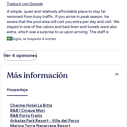
Traducir con Google
A simple, quiet and relatively affordable place to stay far
removed from busy traffic. If you arrive in peak season, be
aware that the pool area will cost you extra per day and visit. We
stayed in one of the cabins and bed linen and towels were also
extra, which was a surprise to us upon arriving. The staff is
helpful and friendly. We failed to locate the playground that is
Signe, se hospedó 4 noches
supposed to be at the camping, but found lots of other ways to
kill time and have fun for the kids. If you have your own wheels,
go for any other beach in the area than the one closest to the
Ver 4 opiniones
camping ground; there are lots to choose from, Santa Maria
Navarrese probably being our favourite.
Más información
Hospedaje
E
Charme Hotel La Bitta
n
E
B&B I Cinque Mori
l
n
E
B&B Porto Frailis
a
l
n
E
Arbatax Park Resort - Ville del Parco
c
a
l
n
E
Marina Torre Navarrese Resort