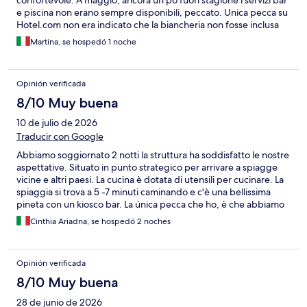
confortevole. A maggio, ancora un pò fuori stagione i servizi bar
e piscina non erano sempre disponibili, peccato. Unica pecca su
Hotel.com non era indicato che la biancheria non fosse inclusa
Martina, se hospedó 1 noche
Opinión verificada
8/10 Muy buena
10 de julio de 2026
Traducir con Google
Abbiamo soggiornato 2 notti la struttura ha soddisfatto le nostre
aspettative. Situato in punto strategico per arrivare a spiagge
vicine e altri paesi. La cucina è dotata di utensili per cucinare. La
spiaggia si trova a 5 -7 minuti caminando e c'è una bellissima
pineta con un kiosco bar. La única pecca che ho, è che abbiamo
trovato peli di animali sul materassi e le coperte in dotazione.
Cinthia Ariadna, se hospedó 2 noches
Voglio pensare che è stato una mancanza di pulizia perché la
nostra prenotazione la abbiamo fatto online arrivando solo
poche ore dopo e questo sicuramente a causato la poca
Opinión verificada
organizzazione. Lasciando questo il nostro soggiorno è stato
molto piacevole è un posto davvero rilassante.
8/10 Muy buena
28 de junio de 2026