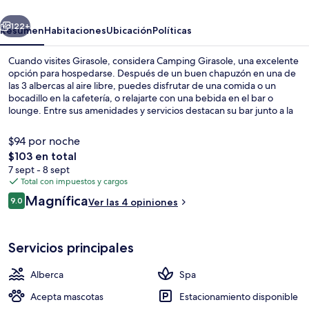
erior
Siguiente
122+
Resumen
Habitaciones
Ubicación
Políticas
Cuando visites Girasole, considera Camping Girasole, una excelente
opción para hospedarse. Después de un buen chapuzón en una de
las 3 albercas al aire libre, puedes disfrutar de una comida o un
bocadillo en la cafetería, o relajarte con una bebida en el bar o
lounge. Entre sus amenidades y servicios destacan su bar junto a la
alberca, su sala de fitness y su tina de hidromasaje.
$94 por noche
El
$103 en total
precio
7 sept - 8 sept
Exterior
total
Total con impuestos y cargos
es
Opiniones
Magnífica
9.0
Ver las 4 opiniones
de
9.0 de 10,
$103
Servicios principales
Alberca
Spa
Acepta mascotas
Estacionamiento disponible