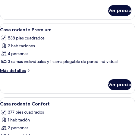
familiar
detalles
sobre
Ver precio
Casa
rodante
familiar
Abrir
Una cocina compacta con microondas, 
17
Casa rodante Premium
todas
538 pies cuadrados
las
2 habitaciones
fotos
de
4 personas
Casa
3 camas individuales y 1 cama plegable de pared individual
rodante
Más
Más detalles
Premium
detalles
sobre
Ver precio
Casa
rodante
Premium
Abrir
Habitación de hotel con una cama gran
7
Casa rodante Confort
todas
377 pies cuadrados
las
1 habitación
fotos
de
2 personas