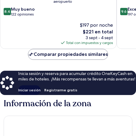
aeropuerto
8.4
9.6
Muy bueno
Exc
8.4
9.6
de
de
122 opiniones
197 
10,
10,
$197 por noche
Muy
Excepcio
bueno,
197
El
$221 en total
122
opinion
precio
3 sept - 4 sept
opiniones
actual
Total con impuestos y cargos
es
de
Comparar propiedades similares
$221
Inicia sesión y reserva para acumular crédito OneKeyCash en
miles de hoteles. ¡Más recompensas te llevan a más aventuras!
Iniciar sesión
Registrarme gratis
Información de la zona