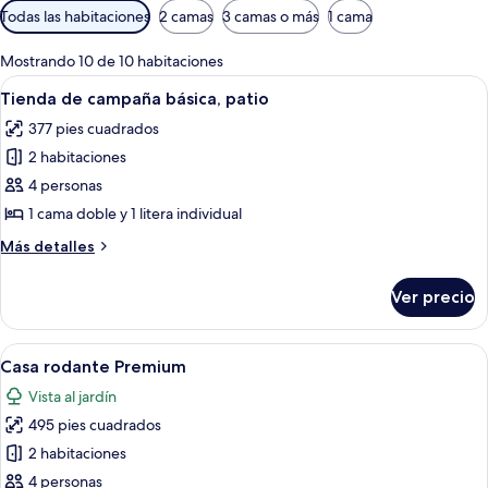
Filtros
Todas las habitaciones
2 camas
3 camas o más
1 cama
disponibles
para
Mostrando 10 de 10 habitaciones
las
Abrir
Una hilera de casas móviles con terra
14
Tienda de campaña básica, patio
habitaciones
todas
377 pies cuadrados
las
2 habitaciones
fotos
de
4 personas
Tienda
1 cama doble y 1 litera individual
de
Más
Más detalles
campaña
detalles
básica,
sobre
Ver precio
Tienda
patio
de
campaña
Abrir
Un dormitorio con cama, armario y est
8
básica,
Casa rodante Premium
todas
patio
Vista al jardín
las
495 pies cuadrados
fotos
de
2 habitaciones
Casa
4 personas