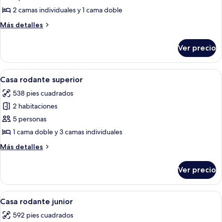
rodante
2 camas individuales y 1 cama doble
Premium
Más
Más detalles
detalles
sobre
Ver precio
Casa
rodante
Premium
Abrir
Un espacio habitable compacto con kit
6
Casa rodante superior
todas
538 pies cuadrados
las
2 habitaciones
fotos
de
5 personas
Casa
1 cama doble y 3 camas individuales
rodante
Más
Más detalles
superior
detalles
sobre
Ver precio
Casa
rodante
superior
Abrir
Una habitación de hotel con una cama
7
Casa rodante junior
todas
592 pies cuadrados
las