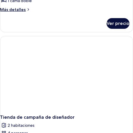
Casa
1 cama doble
rodante
Más
Más detalles
Confort
detalles
sobre
Ver precio
Casa
rodante
Confort
Tienda de campaña de diseñador
2 habitaciones