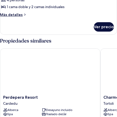
4 personas
1 cama doble y 2 camas individuales
Más
Más detalles
detalles
sobre
Ver precio
Tienda
de
campaña
Propiedades similares
de
diseñador
Perdepera Resort
Charme H
Perdepera
Charme
Perdepera Resort
Charme
Resort
Hotel
Cardedu
Tortoli
Cardedu
La
Alberca
Desayuno incluido
Alberc
Bitta
Spa
Traslado del/al
Spa
Tortoli