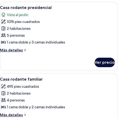
Royal
Abrir
Una sala moderna con un sofá, una mes
7
Casa rodante presidencial
todas
Vista al jardín
las
1076 pies cuadrados
fotos
de
2 habitaciones
Casa
5 personas
rodante
1 cama doble y 3 camas individuales
presidencial
Más
Más detalles
detalles
sobre
Ver precio
Casa
rodante
presidencial
Abrir
Cocina compacta con encimera blanca, 
8
Casa rodante familiar
todas
495 pies cuadrados
las
2 habitaciones
fotos
de
4 personas
Casa
1 cama doble y 2 camas individuales
rodante
Más
Más detalles