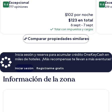
9.4
9.4
Excepcional
Exc
9.4
9.4
de
de
777 opiniones
219 
10,
10,
$102 por noche
Excepcional,
Excepcio
El
$123 en total
777
219
precio
opiniones
opinion
6 sept - 7 sept
actual
Total con impuestos y cargos
es
de
Comparar propiedades similares
$123
Inicia sesión y reserva para acumular crédito OneKeyCash en
miles de hoteles. ¡Más recompensas te llevan a más aventuras!
Iniciar sesión
Registrarme gratis
Información de la zona