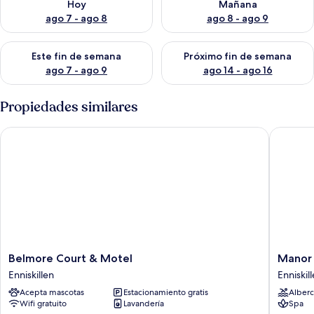
Hoy
Mañana
ago 7 - ago 8
ago 8 - ago 9
Consulta la disponibilidad para este fin de semana ago 7 - ag
Consulta la disponibilidad par
Este fin de semana
Próximo fin de semana
ago 7 - ago 9
ago 14 - ago 16
Propiedades similares
Belmore Court & Motel
Manor H
Belmore
Manor
Belmore Court & Motel
Manor 
Court
House
Enniskillen
Enniskil
&
Country
Acepta mascotas
Estacionamiento gratis
Alberc
Motel
Hotel
Wifi gratuito
Lavandería
Spa
Enniskillen
Enniskil