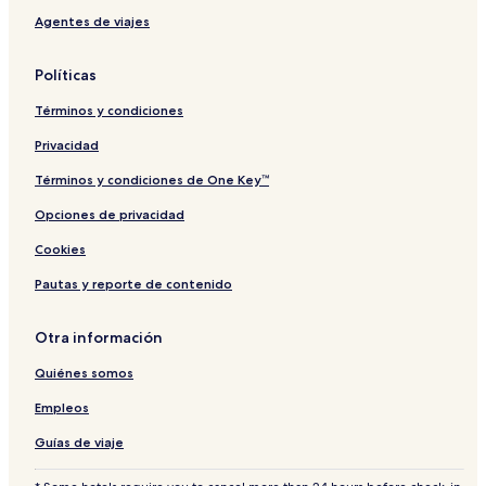
o
Agentes de viajes
D
o
n
Políticas
e
g
Términos y condiciones
a
l
Privacidad
Términos y condiciones de One Key™
Opciones de privacidad
Cookies
Pautas y reporte de contenido
Otra información
Quiénes somos
Empleos
Guías de viaje