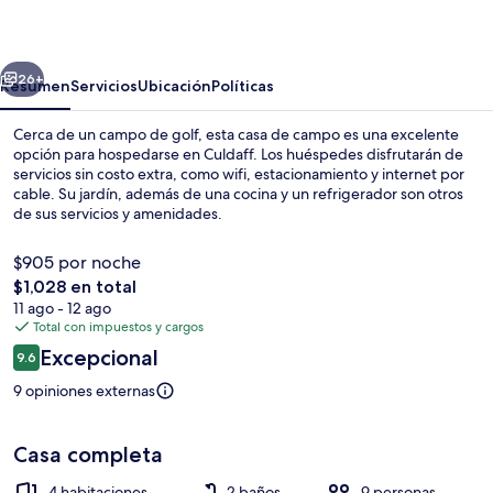
erior
Siguiente
26+
Resumen
Servicios
Ubicación
Políticas
Cerca de un campo de golf, esta casa de campo es una excelente
opción para hospedarse en Culdaff. Los huéspedes disfrutarán de
servicios sin costo extra, como wifi, estacionamiento y internet por
cable. Su jardín, además de una cocina y un refrigerador son otros
de sus servicios y amenidades.
$905 por noche
El
$1,028 en total
precio
11 ago - 12 ago
Interior
total
Total con impuestos y cargos
es
Opiniones
Excepcional
9.6
de
9.6 de 10,
$1,028
9 opiniones externas
Casa completa
4 habitaciones
2 baños
9 personas