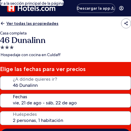
Ir a la sección principal de la página
Descargar la app
Ver todas las propiedades
Casa completa
46 Dunalinn
Propiedad
de
Hospedaje con cocina en Culdaff
3.0
estrellas
Elige las fechas para ver precios
¿A dónde quieres ir?
Fechas
Huéspedes