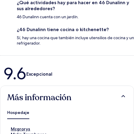
¿Qué actividades hay para hacer en 46 Dunalinn y
sus alrededores?
46 Dunalinn cuenta con un jardín.
¿46 Dunalinn tiene cocina o kitchenette?
Sí, hay una cocina que también incluye utensilios de cocina y un
refrigerador.
Opiniones
9.6
Excepcional
Más información
Hospedaje
E
Mcgrorys