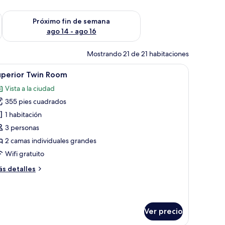
fin de semana ago 7 - ago 9
Consulta la disponibilidad para el próximo fin de semana ago 
Próximo fin de semana
ago 14 - ago 16
Mostrando 21 de 21 habitaciones
na cama grande, un televisor de pantalla plana, una mesita redonda y una z
brir
Una habitación de hotel moderna con dos camas
9
uperior Twin Room
odas
Vista a la ciudad
s
355 pies cuadrados
otos
e
1 habitación
uperior
3 personas
win
2 camas individuales grandes
oom
Wifi gratuito
ás
s detalles
talles
bre
perior
in
Ver precio
oom