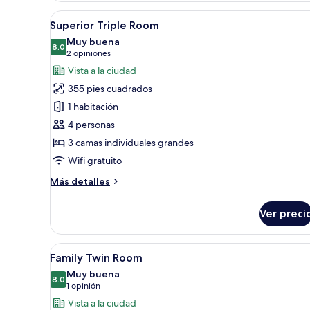
Room
Abrir
Habitación de hotel con tres ca
5
Superior Triple Room
todas
Muy buena
las
8.0
8.0 de 10
(2
2 opiniones
fotos
opiniones)
Vista a la ciudad
de
355 pies cuadrados
Superior
1 habitación
Triple
4 personas
Room
3 camas individuales grandes
Wifi gratuito
Más
Más detalles
detalles
sobre
Ver preci
Superior
Triple
Room
Abrir
Una habitación de hotel modern
7
Family Twin Room
todas
Muy buena
las
8.0
8.0 de 10
(1
1 opinión
fotos
opinión)
Vista a la ciudad