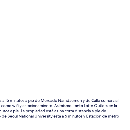
Lobby
a 15 minutos a pie de Mercado Namdaemun y de Calle comercial
 como wifi y estacionamiento. Asimismo, tanto Lotte Outlets en la
tos a pie. La propiedad está a una corta distancia a pie de
Caja de segur
 de Seoul National University está a 6 minutos y Estación de metro