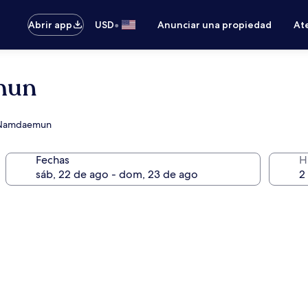
•
Abrir app
USD
Anunciar una propiedad
Ate
mun
do Namdaemun
Fechas
H