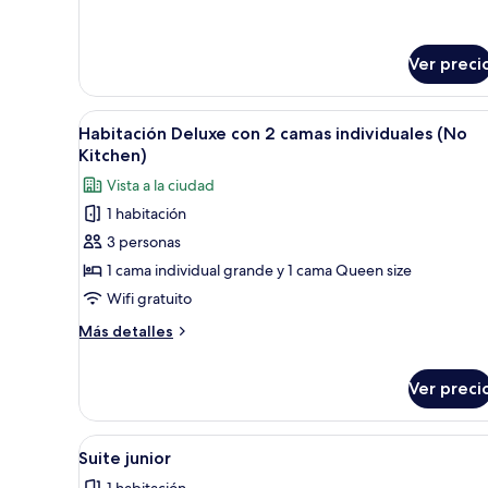
sobre
Family
Twin
Ver preci
Room
Abrir
Habitación de hotel con dos cam
6
Habitación Deluxe con 2 camas individuales (No
todas
Kitchen)
las
Vista a la ciudad
fotos
1 habitación
de
3 personas
Habitación
Deluxe
1 cama individual grande y 1 cama Queen size
con
Wifi gratuito
2
Más
Más detalles
camas
detalles
individuales
sobre
Ver preci
Habitación
(No
Deluxe
Kitchen)
con
Abrir
Una sala moderna con un sofá,
2
23
Suite junior
camas
todas
individuales
1 habitación