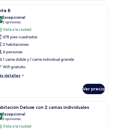
á, una mesa de comedor y un televisor montado en la pared.
brir
Una cocina moderna con electrodomésticos bl
16
ite B
odas
Excepcional
s
.0
10.0 de 10
(2
2 opiniones
otos
opiniones)
Vista a la ciudad
e
678 pies cuadrados
uite
2 habitaciones
6 personas
1 cama doble y 1 cama individual grande
Wifi gratuito
ás
s detalles
talles
bre
Ver precio
ite
scritorio, una silla, un televisor y una cortina.
brir
Habitación de hotel con dos camas, un escritor
9
bitación Deluxe con 2 camas individuales
odas
Excepcional
s
4
9.4 de 10
(3
3 opiniones
otos
opiniones)
Vista a la ciudad