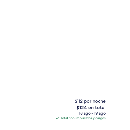
Sala de estar en el lobby
$112 por noche
El
$124 en total
precio
18 ago - 19 ago
idad en la habitación, cortinas blackout y wifi gratis
Área de sala de estar
total
Total con impuestos y cargos
es
de