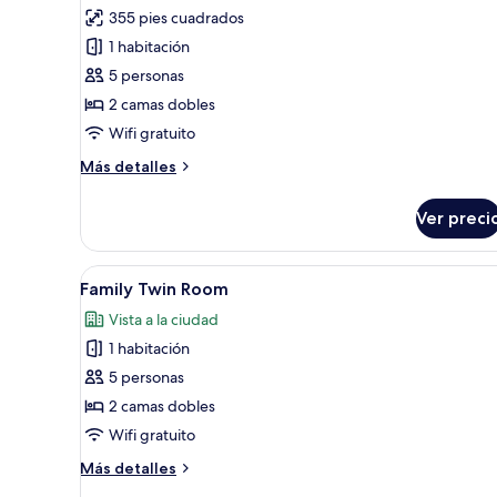
de
355 pies cuadrados
Family
1 habitación
Twin
5 personas
Room
2 camas dobles
Wifi gratuito
Más
Más detalles
detalles
sobre
Ver preci
Family
Twin
Room
Abrir
Habitación de hotel con dos c
14
Family Twin Room
todas
Vista a la ciudad
las
1 habitación
fotos
de
5 personas
Family
2 camas dobles
Twin
Wifi gratuito
Room
Más
Más detalles
detalles