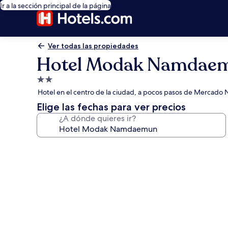
Ir a la sección principal de la página
Ver todas las propiedades
Hotel Modak Namdae
Propiedad
de
Hotel en el centro de la ciudad, a pocos pasos de Merca
2.0
Elige las fechas para ver precios
estrellas
¿A dónde quieres ir?
Galería
de
fotos
de
Hotel
Modak