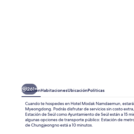
Namdaemun
261+
Resumen
Habitaciones
Ubicación
Políticas
Cuando te hospedes en Hotel Modak Namdaemun, estarás 
Myeongdong. Podrás disfrutar de servicios sin costo extra,
Estación de Seúl como Ayuntamiento de Seúl están a 15 minu
algunas opciones de transporte público: Estación de metro
de Chungjeongno está a 10 minutos.