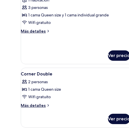
las
(No
3 personas
fotos
Kitchen)
de
1 cama Queen size y 1 cama individual grande
Suite
Wifi gratuito
junior
Más
Más detalles
detalles
sobre
Suite
junior
Ver preci
Abrir
Caja de seguridad en la habitac
9
Corner Double
todas
2 personas
las
1 cama Queen size
fotos
de
Wifi gratuito
Corner
Más
Más detalles
Double
detalles
sobre
Ver preci
Corner
Double