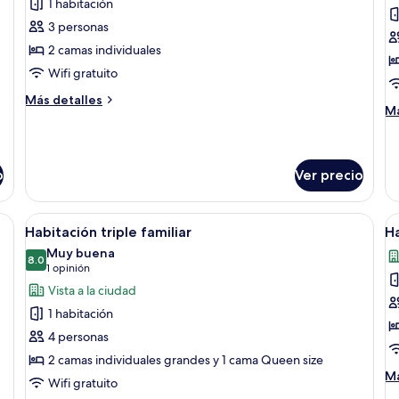
de
d
1 habitación
Standard
H
3 personas
Twin
D
2 camas individuales
Room
c
Wifi gratuito
2
Más
Más detalles
c
M
Má
detalles
i
de
sobre
so
Standard
Ha
Twin
De
o
Ver precio
Room
co
2
amas, un cabecero de madera, una mesita de noche y una puerta que da a otr
Abrir
Habitación de hotel con dos camas, un e
A
ca
8
Habitación triple familiar
Ha
in
todas
t
Muy buena
las
8.0
la
8.0 de 10
(1
1 opinión
fotos
f
opinión)
Vista a la ciudad
de
d
1 habitación
Habitación
H
4 personas
triple
d
2 camas individuales grandes y 1 cama Queen size
familiar
e
M
Má
Wifi gratuito
de