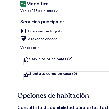
Opiniones
Magnífica
9.2
9.2 de 10,
Ver las 167 opiniones
Exterior
Servicios principales
Estacionamiento gratis
Aire acondicionado
Ver todos
Servicios principales
(2)
Siéntete como en casa
(6)
Opciones de habitación
Consulta la disponibilidad para estas fec