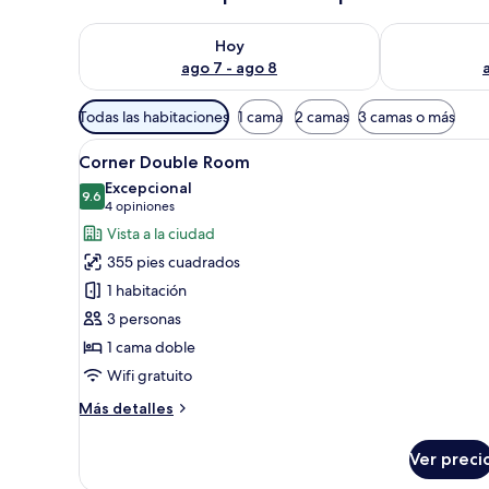
Consulta la disponibilidad para hoy ago 7 - ago 8
Consulta la d
Hoy
ago 7 - ago 8
Filtros
Todas las habitaciones
1 cama
2 camas
3 camas o más
disponibles
Abrir
Una habitación de hotel moder
para
9
Corner Double Room
todas
las
Excepcional
las
9.6
habitaciones
9.6 de 10
(4
4 opiniones
fotos
opiniones)
Vista a la ciudad
de
355 pies cuadrados
Corner
1 habitación
Double
3 personas
Room
1 cama doble
Wifi gratuito
Más
Más detalles
detalles
sobre
Ver preci
Corner
Double