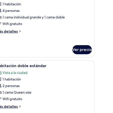
e
1 habitación
abitación
4 personas
eluxe
1 cama individual grande y 1 cama doble
on
Wifi gratuito
amas
ás
s detalles
ndividuales
talles
bre
bitación
luxe
Ver precio
n
a habitación.
scritorio, una silla y un televisor.
brir
Habitación de hotel con una cama grande, un es
mas
35
bitación doble estándar
dividuales
odas
Vista a la ciudad
s
1 habitación
otos
e
2 personas
abitación
1 cama Queen size
oble
Wifi gratuito
stándar
ás
s detalles
talles